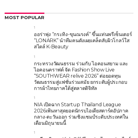
MOST POPULAR
1
ออร่าพุ่ง “กระทิง-ขุนณรงค์” ขึ้นแท่นพรีเซ็นเตอร์
“LONARK” นำทีมคนดังเผยเคล็ดลับผิวโกลว์ใส
สไตล์ K-Beauty
1
กระทรวงวัฒนธรรม ร่วมกับ ไอคอนสยาม และ
ไอคอนคราฟต์ จัด Fashion Show Live
“SOUTHWEAR relive 2026” ต่อยอดทุน
วัฒนธรรมสู่แฟชั่นร่วมสมัย ยกระดับผู้ประกอบ
การผ้าไทยภาคใต้สู่ตลาดดิจิทัล
1
NIA เปิดฉาก Startup Thailand League
2026เฟ้นหาสุดยอดนักรบไอเดียสตาร์ตอัปภาค
กลาง-ตะวันออก ร่วมชิงแชมป์ระดับประเทศใน
เดือนมิถุนายนนี้
1