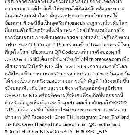
บรรยากาศ กลิ่นอาย และขนมที่แสนอร่อยอย่างโฮต็อก มา
ถ่ายทอดลงบนดีไซน์เพื่อให้ทุกคนได้สัมผัสถึงพลังและความ
ตื่นเต้นอันเป็นหัวใจสำคัญของประสบการณ์ในเกาหลีใต้
ข้อความพิเศษนี้ถือเป็นจุดเริ่มต้นของปรากฏการณ์ระดับโลก
ที่แบรนด์โอรีโอสร้างขึ้นเพื่อแฟน ๆ โดยได้รับแรงบันดาลใจ
จากวัฒนธรรมการเขียนจดหมายของแฟนคลับ โอรีโอจึงชวน
แฟน ๆ ของ OREO และ BTS มาร่วมสร้าง “Love Letters ที่ใหญ่
ที่สุดในโลก” เพียงสแกน QR Code บนแพ็กเกจจิ้งของคุกกี้
OREO & BTS ลิมิเต็ด เอดิชั่น หรือเข้าไปที่ th.oreosea.com เพื่อ
เขียนความในใจถึง BTS เมื่อ Love Letters จากแฟน ๆ ทั่วโลก
หลั่งไหลเข้ามา ทุกคนจะสามารถอ่านข้อความของกันและกัน
ได้ ร่วมเป็นส่วนหนึ่งของปรากฏการณ์สำคัญที่กำลังจะเกิดขึ้น
จริงบนเวทีระดับโลก และร่วมชิงรางวัลสุดเอ็กซ์คลูซีฟจาก
OREO และ BTS พร้อมติดตามสิ่งพิเศษที่จะเกิดขึ้นต่อจากนี้!
สำหรับข้อมูลเพิ่มเติมและข้อมูลอัปเดตเกี่ยวกับคุกกี้ OREO &
BTS ลิมิเต็ด เอดิชั่น ได้ที่เว็บไซต์ th.oreosea.com และติดตาม
ข่าวสารได้ที่ Facebook: Oreo TH, Instagram: Oreo_Thailand,
TikTok: Oreo Thailand และ Line official: @Oreothailand
#OreoTH #OreoBTS #OreoBTSTH #OREO_BTS