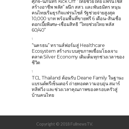
ศุภจี–นภินทร Kick Off “ไทยช่วยไทย แฟรนไชส์
สร้างอาชีพ พลัส” ผนึก สสว. และพันธมิตร หนุน
คนไทยเริ่มธุรกิจแฟรนไชส์ รัฐช่วยจ่ายสูงสุด
10,000 บาท พร้อมพื้นที่ขายฟรี 6 เดือน–สินเชื่อ
ดอกเบี้ยพิเศษ–เชื่อมสิทธิ “ไทยช่วยไทย พลัส
60/40”
1
“นครธน” ทรานส์ฟอร์มสู่ Healthcare
Ecosystem สร้างระบบสุขภาพเชื่อมโยงเจาะ
ตลาด Silver Economy เติมเต็มทุกช่วงเวลาของ
ชีวิต
1
TCL Thailand ต้อนรับ Deane Family ในฐานะ
แบรนด์พรีเซ็นเตอร์ ถ่ายทอดความอบอุ่น สมาร์
ทลิฟวิ่ง และช่วงเวลาคุณภาพของครอบครัวสู่
บ้านคนไทย
Copyright © 2018 FullnewsTV.