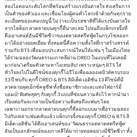
สองไอคอนระดับโลกที่พร้อมสร้างแรงบันดาลใจ ส่งเสริมการ
เป็นตัวของตัวเอง และเชื่อมโยงผู้คนทั่วโลกเข้าด้วยกันทุกราย
ละเอียดของแคมเปญนี้ ไม่ว่าจะเป็นรสชาติที่ได้แรงบันดาลใจ
จากโฮต็อก ลวดลายบนคุกกี้ที่น่าสะสม ไปจนถึงแพ็กเกจจิ้งที่
ดึงเอาเสน่ห์อันมีชีวิตชีวาของตลาดสตรีทฟู้ดในกรุงโซลออก
มาได้อย่างยอดเยี่ยม ทั้งหมดนี้คือความตั้งใจที่เราสร้างสรรค์
ร่วมกับ BTS เพื่อมอบประสบการณ์ใหม่ให้แฟน ๆ ในเมืองไทย
ได้ร่วมฉลองวัฒนธรรมเกาหลีผ่าน OREO ในแบบที่ไม่เคยมี
มาก่อน”เตรียมตัวตามหาไอเทมลับ! เพราะหนุ่มๆ BTS ใส่
หัวใจลงไปในดีไซน์ของคุกกี้โอรีโอเพื่อฉลองเดบิวต์ครบรอบ
13 ปี พบกับ คุกกี้ OREO & BTS ลิมิเต็ด เอดิชั่น 13 ดีไซน์ที่มี
ลวดลายสุดเอ็กซ์คลูซีฟ ทั้งชื่อสมาชิกวงและแท่งไฟอาร์มี่
บอมบ์! พิเศษสุดๆ กับคุกกี้ 3 แบบที่ซ่อนความลับไว้ หากนำมา
เรียงต่อกันจะกลายเป็นข้อความพิเศษถึงแฟนๆ โดย
เฉพาะ! นอกจากลวดลายบนคุกกี้ที่ออกแบบมาเพื่อร่วมฉลอง
ไปกับเหล่าแฟนคลับแล้ว แพ็กเกจจิ้งของคุกกี้ OREO & BTS ลิ
มิเต็ด เอดิชั่น ได้ดึงเอาเสน่ห์ของ ‘วัฒนธรรมตลาดสตรีทฟู้ด’
อันเป็นเอกลักษณ์ของเกาหลีใต้มาถ่ายทอดอย่างมีชีวิตชีวา ทั้ง