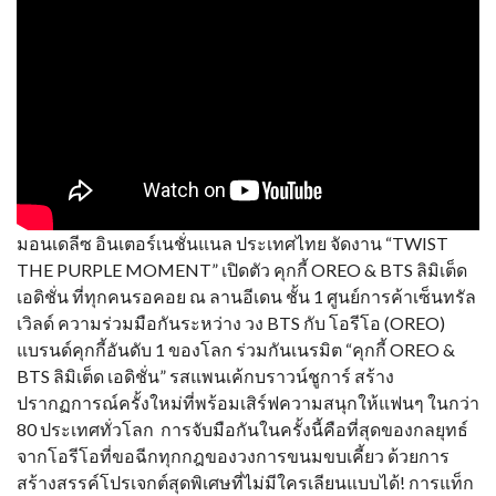
มอนเดลีซ อินเตอร์เนชั่นแนล ประเทศไทย จัดงาน “TWIST
THE PURPLE MOMENT” เปิดตัว คุกกี้ OREO & BTS ลิมิเต็ด
เอดิชั่น ที่ทุกคนรอคอย ณ ลานอีเดน ชั้น 1 ศูนย์การค้าเซ็นทรัล
เวิลด์ ความร่วมมือกันระหว่าง วง BTS กับ โอรีโอ (OREO)
แบรนด์คุกกี้อันดับ 1 ของโลก ร่วมกันเนรมิต “คุกกี้ OREO &
BTS ลิมิเต็ด เอดิชั่น” รสแพนเค้กบราวน์ชูการ์ สร้าง
ปรากฏการณ์ครั้งใหม่ที่พร้อมเสิร์ฟความสนุกให้แฟนๆ ในกว่า
80 ประเทศทั่วโลก การจับมือกันในครั้งนี้คือที่สุดของกลยุทธ์
จากโอรีโอที่ขอฉีกทุกกฎของวงการขนมขบเคี้ยว ด้วยการ
สร้างสรรค์โปรเจกต์สุดพิเศษที่ไม่มีใครเลียนแบบได้! การแท็ก