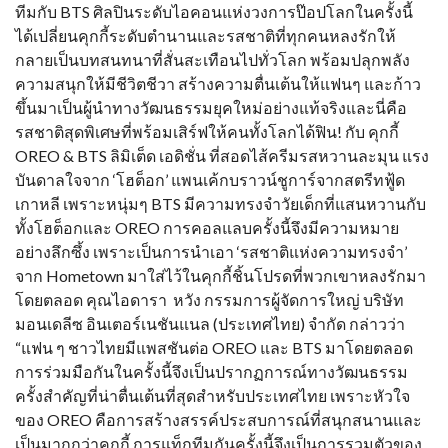
ทีมกับ BTS ศิลปินระดับไอคอนแห่งวงการป๊อปโลกในครั้งนี้
ได้เปลี่ยนคุกกี้ระดับตำนานและรสชาติที่ทุกคนหลงรักให้
กลายเป็นบทสนทนาที่สั่นสะเทือนไปทั่วโลก พร้อมปลุกพลัง
ความสนุกให้มีชีวิตชีวา สร้างความตื่นเต้นให้แฟนๆ และก้าว
ขึ้นมาเป็นผู้นำทางวัฒนธรรมยุคใหม่อย่างแท้จริงและนี่คือ
รสชาติสุดพิเศษที่พร้อมเสิร์ฟให้คนทั้งโลกได้ฟิน! กับ คุกกี้
OREO & BTS ลิมิเต็ด เอดิชั่น ที่สอดไส้ครีมรสหวานละมุน แรง
บันดาลใจจาก ‘โฮต็อก’ แพนเค้กบราวน์ชูการ์จากสตรีทฟู้ด
เกาหลี เพราะหนุ่มๆ BTS มีความทรงจำวัยเด็กที่แสนหวานกับ
ทั้งโฮต็อกและ OREO การคอลแลบครั้งนี้จึงมีความหมาย
อย่างลึกซึ้ง เพราะเป็นการนำเอา ‘รสชาติแห่งความทรงจำ’
จาก Hometown มาใส่ไว้ในคุกกี้ชิ้นโปรดที่พวกเขาหลงรักมา
โดยตลอด คุณไอดารา หวัง กรรมการผู้จัดการใหญ่ บริษัท
มอนเดลีซ อินเตอร์เนชันแนล (ประเทศไทย) จำกัด กล่าวว่า
“แฟน ๆ ชาวไทยมีแพสชันต่อ OREO และ BTS มาโดยตลอด
การร่วมมือกันในครั้งนี้จึงเป็นปรากฏการณ์ทางวัฒนธรรม
ครั้งสำคัญที่น่าตื่นเต้นที่สุดสำหรับประเทศไทย เพราะหัวใจ
ของ OREO คือการสร้างสรรค์ประสบการณ์ที่สนุกสนานและ
เป็นมากกว่าคุกกี้ การแท็กทีมกันครั้งนี้จึงเป็นการรวมตัวของ