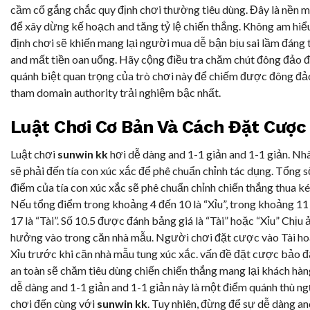
cầm cố gắng chắc quy định chơi thường tiêu dùng. Đây là nền 
để xây dừng kế hoạch and tăng tỷ lệ chiến thắng. Không am hiể
định chơi sẽ khiến mang lại người mua dễ bận bịu sai lầm đáng 
and mất tiền oan uổng. Hãy cộng điều tra chăm chút đông đảo đ
quánh biệt quan trọng của trò chơi này để chiếm được đông đả
tham domain authority trải nghiệm bậc nhất.
Luật Chơi Cơ Bản Và Cách Đặt Cược
Luật chơi
sunwin kk
hơi dễ dàng and 1-1 giản and 1-1 giản. N
sẽ phải đến tía con xúc xắc để phê chuẩn chỉnh tác dụng. Tổng s
điểm của tía con xúc xắc sẽ phê chuẩn chỉnh chiến thắng thua k
Nếu tổng điểm trong khoảng 4 đến 10 là “Xỉu”, trong khoảng 11
17 là “Tài”. Số 10.5 được đánh bảng giá là “Tài” hoặc “Xỉu” Chịu 
hưởng vào trong căn nhà mẫu. Người chơi đặt cược vào Tài h
Xỉu trước khi căn nhà mẫu tung xúc xắc. vấn đề đặt cược bảo 
an toàn sẽ chăm tiêu dùng chiến chiến thắng mang lại khách hàn
dễ dàng and 1-1 giản and 1-1 giản này là một điểm quánh thù n
chơi đến cùng với
sunwin kk
. Tuy nhiên, đừng để sự dễ dàng an