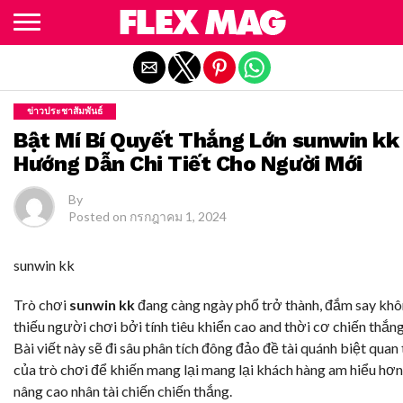
Exit mobile version
ข่าวประชาสัมพันธ์
Bật Mí Bí Quyết Thắng Lớn sunwin kk
Hướng Dẫn Chi Tiết Cho Người Mới
By
Posted on
กรกฎาคม 1, 2024
sunwin kk
Trò chơi
sunwin kk
đang càng ngày phổ trở thành, đắm say kh
thiếu người chơi bởi tính tiêu khiển cao and thời cơ chiến thắng
Bài viết này sẽ đi sâu phân tích đông đảo đề tài quánh biệt quan
của trò chơi để khiến mang lại mang lại khách hàng am hiểu hơ
nâng cao nhân tài chiến chiến thắng.