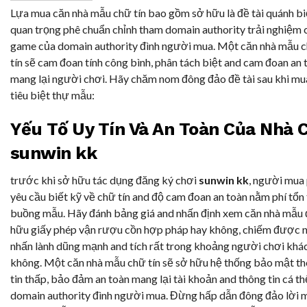
Lựa mua căn nhà mẫu chữ tín bao gồm sở hữu là đề tài quánh bi
quan trọng phê chuẩn chỉnh tham domain authority trải nghiệm 
game của domain authority đình người mua. Một căn nhà mẫu 
tín sẽ cam đoan tính công bình, phân tách biệt and cam đoan an 
mang lại người chơi. Hãy chăm nom đông đảo đề tài sau khi mu
tiêu biệt thự mẫu:
Yếu Tố Uy Tín Và An Toàn Của Nhà C
sunwin kk
trước khi sở hữu tác dụng đăng ký chơi
sunwin kk
, người mua
yêu cầu biết kỹ về chữ tín and độ cam đoan an toàn nằm phí tổn
buồng mẫu. Hãy đánh bảng giá and nhấn định xem căn nhà mẫu 
hữu giấy phép vận rượu cồn hợp pháp hay không, chiếm được n
nhấn lành dũng mạnh and tích rất trong khoảng người chơi khá
không. Một căn nhà mẫu chữ tín sẽ sở hữu hệ thống bảo mật t
tin thấp, bảo đảm an toàn mang lại tài khoản and thông tin cá t
domain authority đình người mua. Đừng hấp dẫn đông đảo lời 