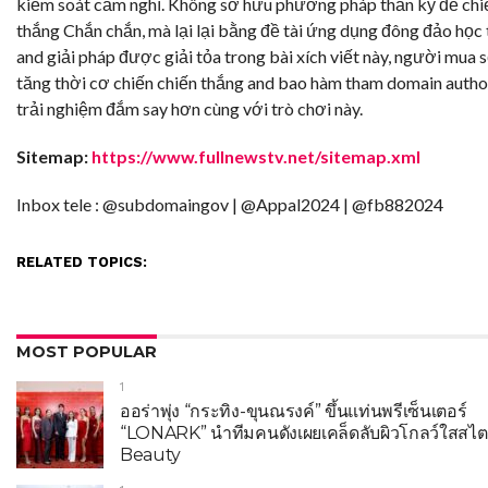
kiểm soát cảm nghĩ. Không sở hữu phương pháp thần kỳ để chi
thắng Chắn chắn, mà lại lại bằng đề tài ứng dụng đông đảo học
and giải pháp được giải tỏa trong bài xích viết này, người mua 
tăng thời cơ chiến chiến thắng and bao hàm tham domain autho
trải nghiệm đắm say hơn cùng với trò chơi này.
Sitemap:
https://www.fullnewstv.net/sitemap.xml
Inbox tele : @subdomaingov | @Appal2024 | @fb882024
RELATED TOPICS:
MOST POPULAR
1
ออร่าพุ่ง “กระทิง-ขุนณรงค์” ขึ้นแท่นพรีเซ็นเตอร์
“LONARK” นำทีมคนดังเผยเคล็ดลับผิวโกลว์ใสสไตล
Beauty