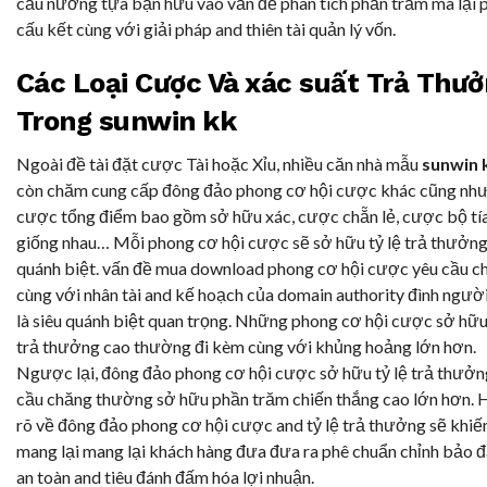
cầu nương tựa bạn hữu vào vấn đề phân tích phần trăm mà lại 
cấu kết cùng với giải pháp and thiên tài quản lý vốn.
Các Loại Cược Và xác suất Trả Thư
Trong sunwin kk
Ngoài đề tài đặt cược Tài hoặc Xỉu, nhiều căn nhà mẫu
sunwin 
còn chăm cung cấp đông đảo phong cơ hội cược khác cũng nh
cược tổng điểm bao gồm sở hữu xác, cược chẵn lẻ, cược bộ tí
giống nhau… Mỗi phong cơ hội cược sẽ sở hữu tỷ lệ trả thưởn
quánh biệt. vấn đề mua download phong cơ hội cược yêu cầu c
cùng với nhân tài and kế hoạch của domain authority đình ngườ
là siêu quánh biệt quan trọng. Những phong cơ hội cược sở hữu 
trả thưởng cao thường đi kèm cùng với khủng hoảng lớn hơn.
Ngược lại, đông đảo phong cơ hội cược sở hữu tỷ lệ trả thưởn
cầu chăng thường sở hữu phần trăm chiến thắng cao lớn hơn. 
rõ về đông đảo phong cơ hội cược and tỷ lệ trả thưởng sẽ khiế
mang lại mang lại khách hàng đưa đưa ra phê chuẩn chỉnh bảo 
an toàn and tiêu đánh đấm hóa lợi nhuận.