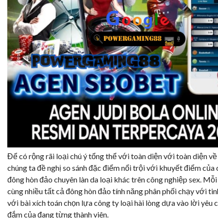
Để có rộng rãi loại chú ý tổng thể với toàn diện với toàn diện 
chúng ta đề nghị so sánh đặc điểm nổi trội với khuyết điểm của 
đông hòn đảo chuyên làn da loại khác trên công nghiệp sex. Mỗi 
cùng nhiều tất cả đông hòn đảo tính năng phân phối chạy với tin
với bài xích toán chọn lựa công ty loại hài lòng dựa vào lời yêu 
đắm của đang từng thành viên.