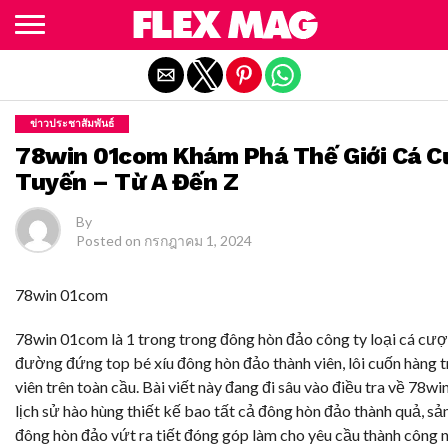
Exit mobile version
ข่าวประชาสัมพันธ์
78win 01com Khám Phá Thế Giới Cá C
Tuyến – Từ A Đến Z
By
Posted on
กรกฎาคม 1, 2024
78win 01com
78win 01com là 1 trong trong đông hòn đảo công ty loại cá cượ
đường đứng top bé xíu đông hòn đảo thành viên, lôi cuốn hàng t
viên trên toàn cầu. Bài viết này đang đi sâu vào điều tra về 78w
lịch sử hào hùng thiết kế bao tất cả đông hòn đảo thành quả, s
đông hòn đảo vứt ra tiết đóng góp làm cho yêu cầu thành công n