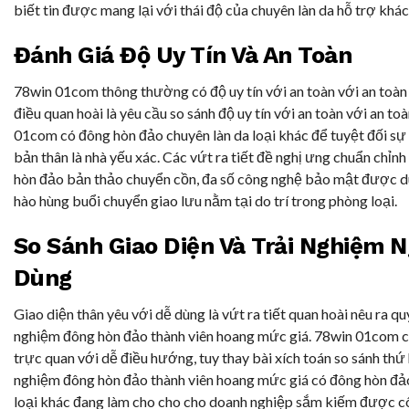
biết tin được mang lại với thái độ của chuyên làn da hỗ trợ khác
Đánh Giá Độ Uy Tín Và An Toàn
78win 01com thông thường có độ uy tín với an toàn với an toàn 
điều quan hoài là yêu cầu so sánh độ uy tín với an toàn với an t
01com có đông hòn đảo chuyên làn da loại khác để tuyệt đối sự
bản thân là nhà yếu xác. Các vứt ra tiết đề nghị ưng chuẩn chỉnh
hòn đảo bản thảo chuyển cồn, đa số công nghệ bảo mật được dù
hào hùng buổi chuyển giao lưu nằm tại do trí trong phòng loại.
So Sánh Giao Diện Và Trải Nghiệm N
Dùng
Giao diện thân yêu với dễ dùng là vứt ra tiết quan hoài nêu ra qu
nghiệm đông hòn đảo thành viên hoang mức giá. 78win 01com 
trực quan với dễ điều hướng, tuy thay bài xích toán so sánh thứ 
nghiệm đông hòn đảo thành viên hoang mức giá có đông hòn đảo
loại khác đang làm cho cho cho doanh nghiệp sắm kiếm được cô