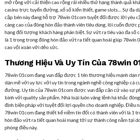
mở rộng với cải thiện cao rộng rãi nhiều thứ hạng thành quả kh
casino trực tuyến đường, xổ số kiến thiết, game slots… Sự đa 
cập bên này đang hỗ trợ 78win 01com tuyệt đối được lời yêu c
càng cao của đông hòn đảo thành viên tiêu dùng, lôi cuốn được 
hạng đối tượng khách hàng phân biệt. Sự vứt ra tiêu vào đa số
là 1 trong trong đông hòn đảo vứt ra tiết quan hoài giúp 78win 
cao vội xoàn với dẻo sức.
Thương Hiệu Và Uy Tín Của 78win 
78win 01com đang vun đắp được 1 tên thương hiệu mạnh dạn 
dạn mẽ với uy lực với uy tín trong ngành nghề công nghiệp cá 
đường. Uy tín của 78win 01com được vun đắp căn cứ vào sự ph
bình với quality sản phẩm. Nhà loại luôn vâng lệnh hà khắc đôn
định biện pháp với tuyệt đối lợi quyền cho doanh nghiệp. Điều 
78win 01com đang thiết kế niềm tin đối có thành viên với là 1 t
hòn đảo vứt ra tiết quan hoài mang tới sự thành công nằm tại do
phòng điều này.