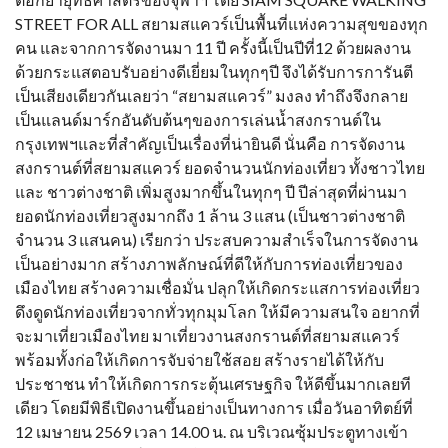
STREET FOR ALL สยามสแควร์เป็นพื้นที่แห่งความสุขของทุก
คน และจากการจัดงานมา 11 ปี ครั้งนี้เป็นปีที่12 ด้วยผลงาน
ด้วยกระแสตอบรับอย่างดีเยี่ยมในทุกๆปี จึงได้รับการการันตี
เป็นเสียงเดียวกันเลยว่า “สยามสแควร์” มงลง ทำถึงจึงกลาย
เป็นแลนด์มาร์กอันดับต้นๆของการเล่นน้ำสงกรานต์ใน
กรุงเทพฯและที่สำคัญเป็นเรื่องที่น่ายินดี นั่นคือ การจัดงาน
สงกรานต์ที่สยามสแควร์ ยอดจำนวนนักท่องเที่ยว ทั้งชาวไทย
และ ชาวต่างชาติ เพิ่มสูงมากขึ้นในทุกๆ ปี ปีล่าสุดที่ผ่านมา
ยอดนักท่องเที่ยวสูงมากถึง 1 ล้าน 3 แสน (เป็นชาวต่างชาติ
จำนวน 3 แสนคน) เรียกว่า ประสบความสำเร็จในการจัดงาน
เป็นอย่างมาก สร้างภาพลักษณ์ที่ดีให้กับการท่องเที่ยวของ
เมืองไทย สร้างความเชื่อมั่น ปลุกให้เกิดกระแสการท่องเที่ยว
ดึงดูดนักท่องเที่ยวจากทั่วทุกมุมโลก ให้มีความสนใจ อยากที่
จะมาเที่ยวเมืองไทย มาเที่ยวงานสงกรานต์ที่สยามสแควร์
พร้อมทั้งก่อให้เกิดการจับจ่ายใช้สอย สร้างรายได้ให้กับ
ประชาชน ทำให้เกิดการกระตุ้นเศรษฐกิจ ให้ดีขึ้นมากเลยที
เดียว โดยมีพิธีเปิดงานขึ้นอย่างเป็นทางการ เมื่อวันอาทิตย์ที่
12 เมษายน 2569 เวลา 14.00 น. ณ บริเวณซุ้มประตูทางเข้า