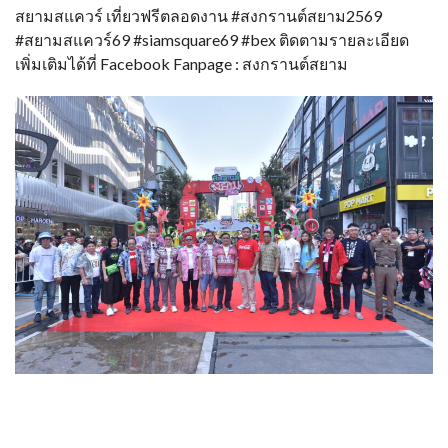
สยามสแควร์ เที่ยวฟรีตลอดงาน #สงกรานต์สยาม2569
#สยามสแควร์69 #siamsquare69 #bex ติดตามรายละเอียด
เพิ่มเติมได้ที่ Facebook Fanpage : สงกรานต์สยาม