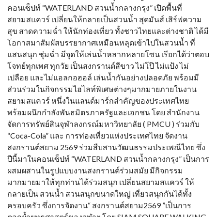
คอนเซ็ปท์ “WATERLAND สวนน้ำกลางกรุง” เปิดพื้นที่
สยามสแควร์ เปลี่ยนให้กลายเป็นสวนน้ำ สุดมันส์ เสิร์ฟความ
สุข สาดความฉ่ำ ให้นักท่องเที่ยว ทั้งชาวไทยและต่างชาติ ได้มี
โอกาสมาสัมผัสบรรยากาศเหมือนหลุดเข้าไปในสวนน้ำ ที่
แสนสนุก ชุ่มฉ่ำ มีจุดให้เล่นน้ำหลากหลายโซน เรียกได้ว่าตอบ
โจทย์ทุกเพศ ทุกวัย เป็นสงกรานต์สีขาว ไม่โป๊ ไม่แป้ง ไม่
เปลือย และไม่แอลกอฮอล์ เล่นน้ำกันอย่างปลอดภัย พร้อมมี
ส่วนร่วมในกิจกรรมไฮไลท์พิเศษต่างๆมากมายภายในงาน
สยามสแควร์ หนึ่งในแลนด์มาร์กสำคัญของประเทศไทย
พร้อมผนึกกำลังพันธมิตรภาครัฐและเอกชน โดย สำนักงาน
จัดการทรัพย์สินจุฬาลงกรณ์มหาวิทยาลัย ( PMCU ) ร่วมกับ
“Coca-Cola” และ การท่องเที่ยวแห่งประเทศไทย จัดงาน
สงกรานต์สยาม 2569 ร่วมสืบสานวัฒนธรรมประเพณีไทย ซึ่ง
ปีนี้มาในคอนเซ็ปท์ “WATERLAND สวนน้ำกลางกรุง” เป็นการ
ผสมผสานในรูปแบบงานสงกรานต์ร่วมสมัย มีกิจกรรม
มากมายมาให้ทุกท่านได้ร่วมสนุก เปลี่ยนสยามสแควร์ ให้
กลายเป็น สวนน้ำ สวนสนุกขนาดใหญ่ เที่ยวสนุกกันได้ทั้ง
ครอบครัว ซึ่งการจัดงาน“ สงกรานต์สยาม2569 ”เป็นการ
ตอกย้ำยุทธศาสตร์ของจุฬาฯ โดย SIAM SQUARE WALKING