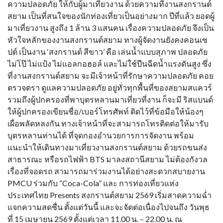
ความปลอดภัย ให้กับผู้มาเที่ยวงาน ด้วยความที่งานสงกรานต์
สยาม เป็นที่สนใจของนักท่องเที่ยวเป็นอย่างมาก ปีที่แล้ว ยอดผู้
มาเที่ยวงาน สูงถึง 1 ล้าน 3 แสนคน เรื่องความปลอดภัย จึงเป็น
หัวใจหลักของงานสงกรานต์สยาม ทางผู้จัดงานยังคงคอนเซ
ปต์ เป็นงาน ‘สงกรานต์ สีขาว’ คือ เล่นน้ำแบบสุภาพ ปลอดภัย
ไม่โป๊ ไม่แป้ง ไม่แอลกอฮอล์ และไม่ใช้ปืนฉีดน้ำแรงดันสูง ซึ่ง
ที่งานสงกรานต์สยาม จะมีเจ้าหน้าที่รักษาความปลอดภัย คอย
ตรวจตรา ดูแลความปลอดภัย อยู่ทั่วทุกพื้นที่ของสยามสแควร์
รวมถึงผู้ปกครองที่พาบุตรหลานมาเที่ยวที่งาน ก็จะมี ริสแบนด์
ให้ผู้ปกครองเขียนชื่อ/เบอร์โทรศัพท์ ติดไว้ที่ข้อมือให้น้องๆ
เผื่อพลัดหลงกัน ทางเจ้าหน้าที่จะสามารถโทรติดต่อให้มารับ
บุตรหลานท่านได้ ที่จุดกองอำนวยการการจัดงาน พร้อม
แนะนำให้เดินทางมาเที่ยวงานสงกรานต์สยาม ด้วยรถขนส่ง
สาธารณะ หรือรถไฟฟ้า BTS มาลงสถานีสยาม ไม่ต้องกังวล
เรื่องที่จอดรถ สามารถมาร่วมงานได้อย่างสะดวกสบายงาน
PMCU ร่วมกับ “Coca-Cola” และ การท่องเที่ยวแห่ง
ประเทศไทย Presents สงกรานต์สยาม 2569 เริ่มสาดความฉ่ำ
แจกความสดชื่น ตั้งแต่วันนี้ และจะจัดต่อเนื่องไปจนถึง วันพุธ
ที่ 15 เมษายน 2569 ตั้งแต่เวลา 11.00 น. – 22.00 น. ณ