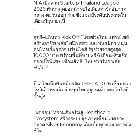
NIA เปิดฉาก Startup Thailand League
2026เฟ้นหาสุดยอดนักรบไอเดียสตาร์ตอัปภาค
กลาง-ตะวันออก ร่วมชิงแชมป์ระดับประเทศใน
เดือนมิถุนายนนี้
1
ศุภจี–นภินทร Kick Off “ไทยช่วยไทย แฟรนไชส์
สร้างอาชีพ พลัส” ผนึก สสว. และพันธมิตร หนุน
คนไทยเริ่มธุรกิจแฟรนไชส์ รัฐช่วยจ่ายสูงสุด
10,000 บาท พร้อมพื้นที่ขายฟรี 6 เดือน–สินเชื่อ
ดอกเบี้ยพิเศษ–เชื่อมสิทธิ “ไทยช่วยไทย พลัส
60/40”
1
บีโอไอผนึกพันธมิตรจัด THECA 2026 เชื่อมห่วง
โซ่อิเล็กทรอนิกส์ หนุนไทยสู่ฐานผลิตเทคโนโลยี
ขั้นสูง
1
“นครธน” ทรานส์ฟอร์มสู่ Healthcare
Ecosystem สร้างระบบสุขภาพเชื่อมโยงเจาะ
ตลาด Silver Economy เติมเต็มทุกช่วงเวลาของ
ชีวิต