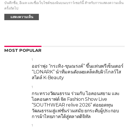
บันทึกชื่อ, อีเมล และชื่อเว็บไซต์ของฉันบนเบราว์เซอร์นี้ สำหรับการแสดงความเห็น
ครั้งถัดไป
MOST POPULAR
1
ออร่าพุ่ง “กระทิง-ขุนณรงค์” ขึ้นแท่นพรีเซ็นเตอร์
“LONARK” นำทีมคนดังเผยเคล็ดลับผิวโกลว์ใส
สไตล์ K-Beauty
1
กระทรวงวัฒนธรรม ร่วมกับ ไอคอนสยาม และ
ไอคอนคราฟต์ จัด Fashion Show Live
“SOUTHWEAR relive 2026” ต่อยอดทุน
วัฒนธรรมสู่แฟชั่นร่วมสมัย ยกระดับผู้ประกอบ
การผ้าไทยภาคใต้สู่ตลาดดิจิทัล
1