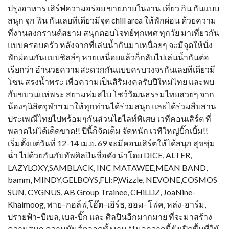
ปรุงอาหาร เสิร์ฟความอร่อย ขายภายในงาน เที่ยว กิน กันแบบ
สนุก จุก ฟิน กันเลยทีเดียวมีจุด chill area ให้พักผ่อน ด้วยความ
ที่งานสงกรานต์สยาม สนุกตอบโจทย์ทุกเพศ ทุกวัย มาเที่ยวกัน
แบบครอบครัว หลังจากที่เล่นน้ำกันมาเหนื่อยๆ จะมีจุดให้นั่ง
พักผ่อนกันแบบชิลล์ๆ หายเหนื่อยแล้วก็กลับไปเล่นน้ำกันต่อ
เรียกว่า อำนวยความสะดวกกันแบบครบวงจรกันเลยทีเดียวมี
โซน สรงน้ำพระ เพื่อความเป็นสิริมงคลรับปีใหม่ไทย และพบ
กับขบวนแห่พระ สยามห่มสไบ โชว์วัฒนธรรมไทยสวยๆ จาก
น้องๆนิสิตจุฬาฯ มาให้ทุกท่านได้ร่วมสนุก และได้ร่วมสืบสาน
ประเพณีไทยไปพร้อมๆกันส่วนไฮไลท์พิเศษ เวทีคอนเสิร์ต ที่
พลาดไม่ได้เด็ดขาด!! ปีนี้ก็จัดเต็ม จัดหนัก เวทีใหญ่บิ๊กเบิ้ม!!
เริ่มตั้งแต่วันที่ 12-14 เม.ย. 69 จะมีคอนเสิร์ตให้ได้สนุก สุขชุ่ม
ฉ่ำ ไปด้วยกันกับทัพศิลปินชื่อดัง นำโดย DICE, ALTER,
LAZYLOXY,SAMBLACK, INC MATAWEE,MEAN BAND,
bamm, MINDY,GELBOYS,FLI:P,Wizzle, NEVONE,COSMOS
SUN, CYGNUS, AB Group Trainee, CHiLLiZ, JoaNine-
Khaimoog, พาย–กอล์ฟ,โอ๊ต–เอิร์ธ, ออม–โฟค, หล่ง-อาร์ม,
ปรายฟ้า–บีเบล, เบส-บิ๊ก และ ศิลปินอีกมากมาย ที่จะมาสร้าง
ความสนุก ความมันส์ตลอดทั้งงาน **นอกจากนี้ยังเปิดพื้นที่ให้