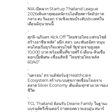
1
NIA เปิดฉาก Startup Thailand League
2026เฟ้นหาสุดยอดนักรบไอเดียสตาร์ตอัปภาค
กลาง-ตะวันออก ร่วมชิงแชมป์ระดับประเทศใน
เดือนมิถุนายนนี้
1
ศุภจี–นภินทร Kick Off “ไทยช่วยไทย แฟรนไชส์
สร้างอาชีพ พลัส” ผนึก สสว. และพันธมิตร หนุน
คนไทยเริ่มธุรกิจแฟรนไชส์ รัฐช่วยจ่ายสูงสุด
10,000 บาท พร้อมพื้นที่ขายฟรี 6 เดือน–สินเชื่อ
ดอกเบี้ยพิเศษ–เชื่อมสิทธิ “ไทยช่วยไทย พลัส
60/40”
1
“นครธน” ทรานส์ฟอร์มสู่ Healthcare
Ecosystem สร้างระบบสุขภาพเชื่อมโยงเจาะ
ตลาด Silver Economy เติมเต็มทุกช่วงเวลาของ
ชีวิต
1
TCL Thailand ต้อนรับ Deane Family ในฐานะ
แบรนด์พรีเซ็นเตอร์ ถ่ายทอดความอบอุ่น สมาร์