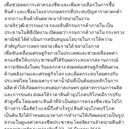
เพื่อช่วยลดภาระค่าครองชีพ และเพิ่มทางเลือกในการซื้อ
สินค้า และเชื่อมโยงจากเกษตรกรที่ประสบปัญหาราคาตกต่ำ
จากภาวะสินค้าล้นตลาด มาจำหน่ายในงาน
นายจิรวุฒิ สุวรรณอาจ รองอธิบดีกรมการค้าภายใน เป็น
ประธานในพิธีเปิดงาน เปิดเผยว่า กรมการค้าภายใน กระทรวง
พาณิชย์ ได้ดำเนินการสนับสนุนนโยบายในการให้ความ
สำคัญกับการลดรายจ่าย เพิ่มรายได้ ขยายโอกาส
เพื่อขับเคลื่อนเศรษฐกิจภายในประเทศและช่วยเหลือลดค่า
ครองชีพให้แก่ประชาชนที่ได้รับผลกระทบจากสถานการณ์
ความขัดแย้งในตะวันออกกลาง ส่งผลต่อเศรษฐกิจที่ผันผวน
ด้านพลังงานและเศรษฐกิจโลก และมีผลกระทบโดยตรงกับ
ประเทศไทย โดยเฉพาะราคาน้ำมันที่เป็นต้นทุนหลักในการ
ผลิต ทำให้เกิดผลกระทบต่อภาคเกษตร อุตสาหกรรมการผลิต
และการขนส่ง ส่งผลให้ราคาสินค้าอุปโภคบริโภคมีการปรับ
ตัวสูงขึ้น โดยเฉพาะสินค้าที่จำเป็นต่อการครองชีพ เช่น ไข่ไก่
ข้าวสาร เนื้อสัตว์ บะหมี่กึ่งสำเร็จรูป สินค้าอุปโภคบริโภค
เป็นต้น จึงได้กำหนดแนวทางการทำงานให้เกิดผลอย่างเป็นรูป
ธรรมในดูแลค่าครองชีพประชาชน โดยจัดงานจำหน่ายสินค้า
ราคาประหยัด ระหว่างวันที่ 23 – 25 มีนาคม 2569