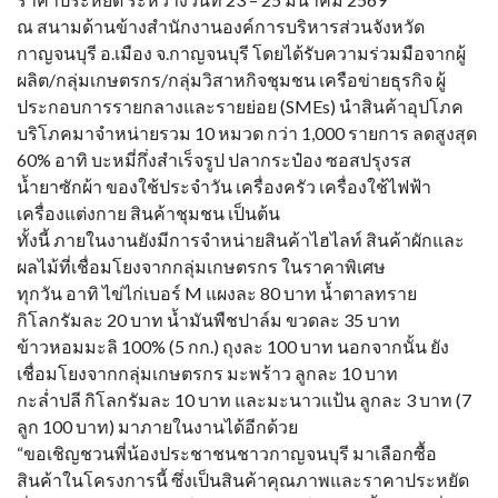
ณ สนามด้านข้างสำนักงานองค์การบริหารส่วนจังหวัด
กาญจนบุรี อ.เมือง จ.กาญจนบุรี โดยได้รับความร่วมมือจากผู้
ผลิต/กลุ่มเกษตรกร/กลุ่มวิสาหกิจชุมชน เครือข่ายธุรกิจ ผู้
ประกอบการรายกลางและรายย่อย (SMEs) นำสินค้าอุปโภค
บริโภคมาจำหน่ายรวม 10 หมวด กว่า 1,000 รายการ ลดสูงสุด
60% อาทิ บะหมี่กึ่งสำเร็จรูป ปลากระป๋อง ซอสปรุงรส
น้ำยาซักผ้า ของใช้ประจำวัน เครื่องครัว เครื่องใช้ไฟฟ้า
เครื่องแต่งกาย สินค้าชุมชน เป็นต้น
ทั้งนี้ ภายในงานยังมีการจำหน่ายสินค้าไฮไลท์ สินค้าผักและ
ผลไม้ที่เชื่อมโยงจากกลุ่มเกษตรกร ในราคาพิเศษ
ทุกวัน อาทิ ไข่ไก่เบอร์ M แผงละ 80 บาท น้ำตาลทราย
กิโลกรัมละ 20 บาท น้ำมันพืชปาล์ม ขวดละ 35 บาท
ข้าวหอมมะลิ 100% (5 กก.) ถุงละ 100 บาท นอกจากนั้น ยัง
เชื่อมโยงจากกลุ่มเกษตรกร มะพร้าว ลูกละ 10 บาท
กะล่ำปลี กิโลกรัมละ 10 บาท และมะนาวแป้น ลูกละ 3 บาท (7
ลูก 100 บาท) มาภายในงานได้อีกด้วย
“ขอเชิญชวนพี่น้องประชาชนชาวกาญจนบุรี มาเลือกซื้อ
สินค้าในโครงการนี้ ซึ่งเป็นสินค้าคุณภาพและราคาประหยัด