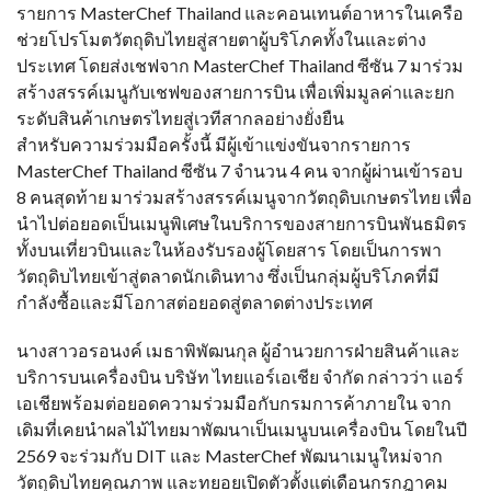
รายการ MasterChef Thailand และคอนเทนต์อาหารในเครือ
ช่วยโปรโมตวัตถุดิบไทยสู่สายตาผู้บริโภคทั้งในและต่าง
ประเทศ โดยส่งเชฟจาก MasterChef Thailand ซีซัน 7 มาร่วม
สร้างสรรค์เมนูกับเชฟของสายการบิน เพื่อเพิ่มมูลค่าและยก
ระดับสินค้าเกษตรไทยสู่เวทีสากลอย่างยั่งยืน
สำหรับความร่วมมือครั้งนี้ มีผู้เข้าแข่งขันจากรายการ
MasterChef Thailand ซีซัน 7 จำนวน 4 คน จากผู้ผ่านเข้ารอบ
8 คนสุดท้าย มาร่วมสร้างสรรค์เมนูจากวัตถุดิบเกษตรไทย เพื่อ
นำไปต่อยอดเป็นเมนูพิเศษในบริการของสายการบินพันธมิตร
ทั้งบนเที่ยวบินและในห้องรับรองผู้โดยสาร โดยเป็นการพา
วัตถุดิบไทยเข้าสู่ตลาดนักเดินทาง ซึ่งเป็นกลุ่มผู้บริโภคที่มี
กำลังซื้อและมีโอกาสต่อยอดสู่ตลาดต่างประเทศ
นางสาวอรอนงค์ เมธาพิพัฒนกุล ผู้อำนวยการฝ่ายสินค้าและ
บริการบนเครื่องบิน บริษัท ไทยแอร์เอเชีย จำกัด กล่าวว่า แอร์
เอเชียพร้อมต่อยอดความร่วมมือกับกรมการค้าภายใน จาก
เดิมที่เคยนำผลไม้ไทยมาพัฒนาเป็นเมนูบนเครื่องบิน โดยในปี
2569 จะร่วมกับ DIT และ MasterChef พัฒนาเมนูใหม่จาก
วัตถุดิบไทยคุณภาพ และทยอยเปิดตัวตั้งแต่เดือนกรกฎาคม