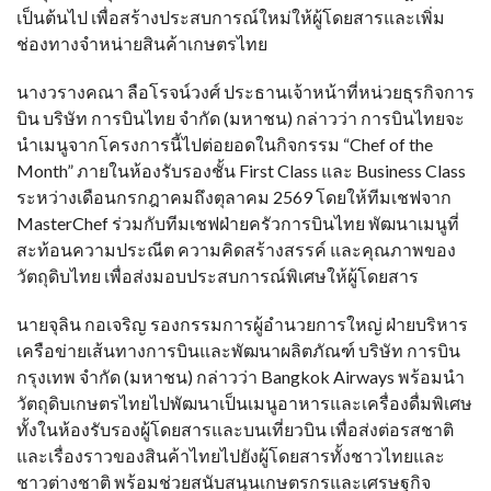
เป็นต้นไป เพื่อสร้างประสบการณ์ใหม่ให้ผู้โดยสารและเพิ่ม
ช่องทางจำหน่ายสินค้าเกษตรไทย
นางวรางคณา ลือโรจน์วงศ์ ประธานเจ้าหน้าที่หน่วยธุรกิจการ
บิน บริษัท การบินไทย จำกัด (มหาชน) กล่าวว่า การบินไทยจะ
นำเมนูจากโครงการนี้ไปต่อยอดในกิจกรรม “Chef of the
Month” ภายในห้องรับรองชั้น First Class และ Business Class
ระหว่างเดือนกรกฎาคมถึงตุลาคม 2569 โดยให้ทีมเชฟจาก
MasterChef ร่วมกับทีมเชฟฝ่ายครัวการบินไทย พัฒนาเมนูที่
สะท้อนความประณีต ความคิดสร้างสรรค์ และคุณภาพของ
วัตถุดิบไทย เพื่อส่งมอบประสบการณ์พิเศษให้ผู้โดยสาร
นายจุลิน กอเจริญ รองกรรมการผู้อำนวยการใหญ่ ฝ่ายบริหาร
เครือข่ายเส้นทางการบินและพัฒนาผลิตภัณฑ์ บริษัท การบิน
กรุงเทพ จำกัด (มหาชน) กล่าวว่า Bangkok Airways พร้อมนำ
วัตถุดิบเกษตรไทยไปพัฒนาเป็นเมนูอาหารและเครื่องดื่มพิเศษ
ทั้งในห้องรับรองผู้โดยสารและบนเที่ยวบิน เพื่อส่งต่อรสชาติ
และเรื่องราวของสินค้าไทยไปยังผู้โดยสารทั้งชาวไทยและ
ชาวต่างชาติ พร้อมช่วยสนับสนุนเกษตรกรและเศรษฐกิจ