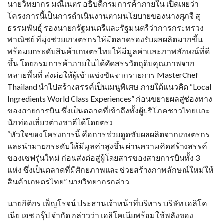
นายวิทยากร มณีเนตร อธิบดีกรมการค้าภายใน เปิดเผยว่า
โครงการนี้เป็นการดำเนินงานตามนโยบายของนางศุภจี สุ
ธรรมพันธุ์ รองนายกรัฐมนตรีและรัฐมนตรีว่าการกระทรวง
พาณิชย์ ที่มุ่งช่วยเกษตรกรให้มีตลาดรองรับผลผลิตมากขึ้น
พร้อมยกระดับสินค้าเกษตรไทยให้มีมูลค่าและภาพลักษณ์ที่ดี
ขึ้น โดยกรมการค้าภายในได้คัดสรรวัตถุดิบคุณภาพจาก
หลายพื้นที่ ส่งต่อให้ผู้เข้าแข่งขันจากรายการ MasterChef
Thailand นำไปสร้างสรรค์เป็นเมนูพิเศษ ภายใต้แนวคิด “Local
Ingredients World Class Experiences” ก่อนขยายผลสู่ช่องทาง
ของสายการบิน ซึ่งเป็นตลาดที่เข้าถึงทั้งผู้บริโภคชาวไทยและ
นักท่องเที่ยวต่างชาติได้โดยตรง
“หัวใจของโครงการนี้ คือการช่วยดูดซับผลผลิตจากเกษตรกร
และนำมายกระดับให้มีมูลค่าสูงขึ้น ผ่านความคิดสร้างสรรค์
ของเชฟรุ่นใหม่ ก่อนส่งต่อสู่ผู้โดยสารของสายการบินทั้ง 3
แห่ง ซึ่งเป็นตลาดที่มีศักยภาพและช่วยสร้างภาพลักษณ์ใหม่ให้
สินค้าเกษตรไทย” นายวิทยากรกล่าว
นายกิติกร เพ็ญโรจน์ ประธานเจ้าหน้าที่บริหาร บริษัท เฮลิโค
เนีย เอช กรุ๊ป จำกัด กล่าวว่า เฮลิโคเนียพร้อมใช้พลังของ