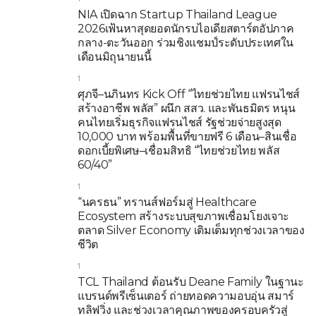
NIA เปิดฉาก Startup Thailand League
2026เฟ้นหาสุดยอดนักรบไอเดียสตาร์ตอัปภาค
กลาง-ตะวันออก ร่วมชิงแชมป์ระดับประเทศใน
เดือนมิถุนายนนี้
1
ศุภจี–นภินทร Kick Off “ไทยช่วยไทย แฟรนไชส์
สร้างอาชีพ พลัส” ผนึก สสว. และพันธมิตร หนุน
คนไทยเริ่มธุรกิจแฟรนไชส์ รัฐช่วยจ่ายสูงสุด
10,000 บาท พร้อมพื้นที่ขายฟรี 6 เดือน–สินเชื่อ
ดอกเบี้ยพิเศษ–เชื่อมสิทธิ “ไทยช่วยไทย พลัส
60/40”
1
“นครธน” ทรานส์ฟอร์มสู่ Healthcare
Ecosystem สร้างระบบสุขภาพเชื่อมโยงเจาะ
ตลาด Silver Economy เติมเต็มทุกช่วงเวลาของ
ชีวิต
1
TCL Thailand ต้อนรับ Deane Family ในฐานะ
แบรนด์พรีเซ็นเตอร์ ถ่ายทอดความอบอุ่น สมาร์
ทลิฟวิ่ง และช่วงเวลาคุณภาพของครอบครัวสู่