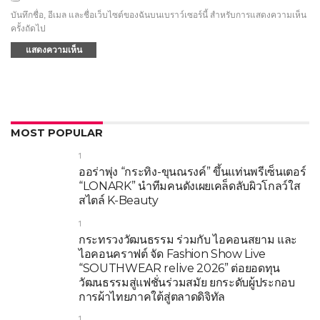
บันทึกชื่อ, อีเมล และชื่อเว็บไซต์ของฉันบนเบราว์เซอร์นี้ สำหรับการแสดงความเห็น
ครั้งถัดไป
MOST POPULAR
1
ออร่าพุ่ง “กระทิง-ขุนณรงค์” ขึ้นแท่นพรีเซ็นเตอร์
“LONARK” นำทีมคนดังเผยเคล็ดลับผิวโกลว์ใส
สไตล์ K-Beauty
1
กระทรวงวัฒนธรรม ร่วมกับ ไอคอนสยาม และ
ไอคอนคราฟต์ จัด Fashion Show Live
“SOUTHWEAR relive 2026” ต่อยอดทุน
วัฒนธรรมสู่แฟชั่นร่วมสมัย ยกระดับผู้ประกอบ
การผ้าไทยภาคใต้สู่ตลาดดิจิทัล
1