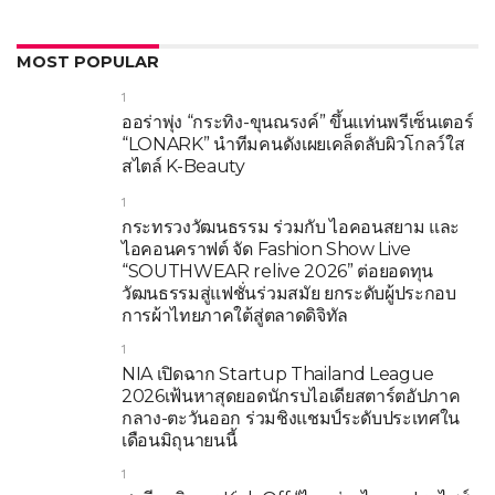
MOST POPULAR
1
ออร่าพุ่ง “กระทิง-ขุนณรงค์” ขึ้นแท่นพรีเซ็นเตอร์
“LONARK” นำทีมคนดังเผยเคล็ดลับผิวโกลว์ใส
สไตล์ K-Beauty
1
กระทรวงวัฒนธรรม ร่วมกับ ไอคอนสยาม และ
ไอคอนคราฟต์ จัด Fashion Show Live
“SOUTHWEAR relive 2026” ต่อยอดทุน
วัฒนธรรมสู่แฟชั่นร่วมสมัย ยกระดับผู้ประกอบ
การผ้าไทยภาคใต้สู่ตลาดดิจิทัล
1
NIA เปิดฉาก Startup Thailand League
2026เฟ้นหาสุดยอดนักรบไอเดียสตาร์ตอัปภาค
กลาง-ตะวันออก ร่วมชิงแชมป์ระดับประเทศใน
เดือนมิถุนายนนี้
1