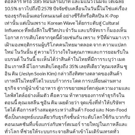
ดอลลาร์ หรือ 3.85 หมื่นล้านบาท และมีแนวโน้มจะโตเฉลี่ย
10.5% ยาวไปถึงปี 2578 ปัจจัยขับเคลื่อนในวันนี้ไม่ใช่แค่เรื่อง
ของธุรกิจเอ็นเตอร์เทนเมนต์ อย่างซีรีส์หรือศิลปิน K-Pop
เท่านั้น แต่เป็นเพราะ Korean Wave ได้ยกระดับสู่ Cultural
Influence ที่หยั่งลึกในชีวิตประจำวัน และบริษัทเรา ก็มองเห็น
โอกาส การเติบโตจากจุดนี้ด้วยเช่นกัน เพราะ 9 ปีที่ผ่านมา เรา
เฝ้ามองพฤติกรรมผู้บริโภคคนไทยมาตลอด จาก ความแปลก
ใหม่ ในวันนั้น สู่ ความไว้วางใจในคุณภาพและการยอมรับใน
แบรนด์ ในวันนี้ จะเห็นได้ว่าสินค้าในไทยที่มีการระบุว่า เมด
อิน เกาหลี มีโอกาสเติบโตสูงถึง 35% เลยทีเดียว”คุณเจสลีน ซู
อิน คิม (Jeslyn Sooin Kim) กล่าวถึงทิศทางตลาดของสินค้า
เกาหลีในไทยที่โตไวแบบก้าวกระโดด การเปลี่ยนผ่านทาง
ธุรกิจ จากผู้นำเข้าอาหาร สู่การขยายพอร์ตกลุ่มความงามและ
ไลฟ์สไตล์อย่างเต็มตัว คือความ ท้าทายของการทำธุรกิจใน
ตอนนี้ คุณเจสลีน ซูอิน คิม เผยด้วยว่า จุดแข็งที่ทำให้บริษัทฯ
โตได้ คือการสร้างสมดุลระหว่างสินค้า Food และ Non-Food
ซึ่งเป็นกลยุทธ์แบบเดียวกับธุรกิจชั้นนำระดับโลกใช้กัน บวกกับ
คอนเนคชันที่แข็งแกร่งกับพาร์ตเนอร์ รายใหญ่ในเกาหลีและ
ทั่วโลก ที่ช่วยให้ระบบกระจายสินค้าเข้าโมเดิร์นเทรดทั่ว