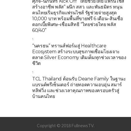
ศุภจี–นภินทร Kick Off “ไทยช่วยไทย แฟรนไชส์
สร้างอาชีพ พลัส” ผนึก สสว. และพันธมิตร หนุน
คนไทยเริ่มธุรกิจแฟรนไชส์ รัฐช่วยจ่ายสูงสุด
10,000 บาท พร้อมพื้นที่ขายฟรี 6 เดือน–สินเชื่อ
ดอกเบี้ยพิเศษ–เชื่อมสิทธิ “ไทยช่วยไทย พลัส
60/40”
1
“นครธน” ทรานส์ฟอร์มสู่ Healthcare
Ecosystem สร้างระบบสุขภาพเชื่อมโยงเจาะ
ตลาด Silver Economy เติมเต็มทุกช่วงเวลาของ
ชีวิต
1
TCL Thailand ต้อนรับ Deane Family ในฐานะ
แบรนด์พรีเซ็นเตอร์ ถ่ายทอดความอบอุ่น สมาร์
ทลิฟวิ่ง และช่วงเวลาคุณภาพของครอบครัวสู่
บ้านคนไทย
Copyright © 2018 FullnewsTV.