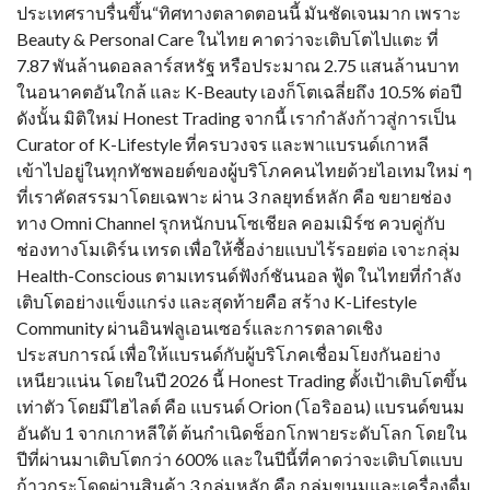
ประเทศราบรื่นขึ้น“ทิศทางตลาดตอนนี้ มันชัดเจนมาก เพราะ
Beauty & Personal Care ในไทย คาดว่าจะเติบโตไปแตะ ที่
7.87 พันล้านดอลลาร์สหรัฐ หรือประมาณ 2.75 แสนล้านบาท
ในอนาคตอันใกล้ และ K-Beauty เองก็โตเฉลี่ยถึง 10.5% ต่อปี
ดังนั้น มิติใหม่ Honest Trading จากนี้ เรากำลังก้าวสู่การเป็น
Curator of K-Lifestyle ที่ครบวงจร และพาแบรนด์เกาหลี
เข้าไปอยู่ในทุกทัชพอยต์ของผู้บริโภคคนไทยด้วยไอเทมใหม่ ๆ
ที่เราคัดสรรมาโดยเฉพาะ ผ่าน 3 กลยุทธ์หลัก คือ ขยายช่อง
ทาง Omni Channel รุกหนักบนโซเชียล คอมเมิร์ซ ควบคู่กับ
ช่องทางโมเดิร์น เทรด เพื่อให้ซื้อง่ายแบบไร้รอยต่อ เจาะกลุ่ม
Health-Conscious ตามเทรนด์ฟังก์ชันนอล ฟู้ด ในไทยที่กำลัง
เติบโตอย่างแข็งแกร่ง และสุดท้ายคือ สร้าง K-Lifestyle
Community ผ่านอินฟลูเอนเซอร์และการตลาดเชิง
ประสบการณ์ เพื่อให้แบรนด์กับผู้บริโภคเชื่อมโยงกันอย่าง
เหนียวแน่น โดยในปี 2026 นี้ Honest Trading ตั้งเป้าเติบโตขึ้น
เท่าตัว โดยมีไฮไลต์ คือ แบรนด์ Orion (โอริออน) แบรนด์ขนม
อันดับ 1 จากเกาหลีใต้ ต้นกำเนิดช็อกโกพายระดับโลก โดยใน
ปีที่ผ่านมาเติบโตกว่า 600% และในปีนี้ที่คาดว่าจะเติบโตแบบ
ก้าวกระโดดผ่านสินค้า 3 กลุ่มหลัก คือ กลุ่มขนมและเครื่องดื่ม