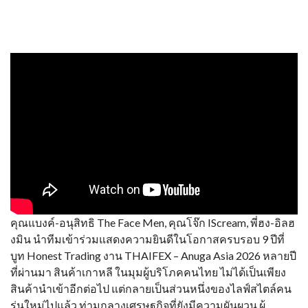
คุณแบงค์-อนุสิทธิ The Face Men, คุณโจ๊ก IScream, พี่ฮง-อิลฮ
งมิน นำทีมเข้าร่วมแสดงความยินดีในโอกาสครบรอบ 9 ปีที่
บูท Honest Trading งาน THAIFEX – Anuga Asia 2026 หลายปี
ที่ผ่านมา สินค้าเกาหลี ในมุมผู้บริโภคคนไทย ไม่ได้เป็นเพียง
สินค้านำเข้าอีกต่อไป แต่กลายเป็นส่วนหนึ่งของไลฟ์สไตล์คน
รุ่นใหม่ไปแล้ว ท่ามกลางเศรษฐกิจที่ยังมีความผันผวน ผู้