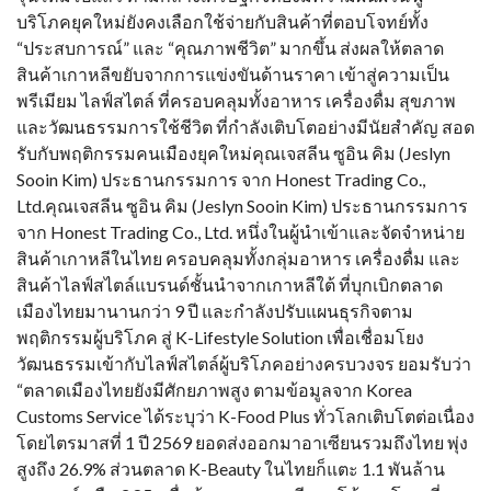
บริโภคยุคใหม่ยังคงเลือกใช้จ่ายกับสินค้าที่ตอบโจทย์ทั้ง
“ประสบการณ์” และ “คุณภาพชีวิต” มากขึ้น ส่งผลให้ตลาด
สินค้าเกาหลีขยับจากการแข่งขันด้านราคา เข้าสู่ความเป็น
พรีเมียม ไลฟ์สไตล์ ที่ครอบคลุมทั้งอาหาร เครื่องดื่ม สุขภาพ
และวัฒนธรรมการใช้ชีวิต ที่กำลังเติบโตอย่างมีนัยสำคัญ สอด
รับกับพฤติกรรมคนเมืองยุคใหม่คุณเจสลีน ซูอิน คิม (Jeslyn
Sooin Kim) ประธานกรรมการ จาก Honest Trading Co.,
Ltd.คุณเจสลีน ซูอิน คิม (Jeslyn Sooin Kim) ประธานกรรมการ
จาก Honest Trading Co., Ltd. หนึ่งในผู้นำเข้าและจัดจำหน่าย
สินค้าเกาหลีในไทย ครอบคลุมทั้งกลุ่มอาหาร เครื่องดื่ม และ
สินค้าไลฟ์สไตล์แบรนด์ชั้นนำจากเกาหลีใต้ ที่บุกเบิกตลาด
เมืองไทยมานานกว่า 9 ปี และกำลังปรับแผนธุรกิจตาม
พฤติกรรมผู้บริโภค สู่ K-Lifestyle Solution เพื่อเชื่อมโยง
วัฒนธรรมเข้ากับไลฟ์สไตล์ผู้บริโภคอย่างครบวงจร ยอมรับว่า
“ตลาดเมืองไทยยังมีศักยภาพสูง ตามข้อมูลจาก Korea
Customs Service ได้ระบุว่า K-Food Plus ทั่วโลกเติบโตต่อเนื่อง
โดยไตรมาสที่ 1 ปี 2569 ยอดส่งออกมาอาเซียนรวมถึงไทย พุ่ง
สูงถึง 26.9% ส่วนตลาด K-Beauty ในไทยก็แตะ 1.1 พันล้าน