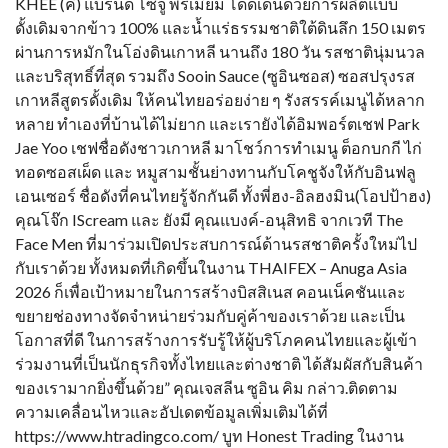
KHEE (คี) แบรนด์ โซจู พรีเมียม โดดเด่นด้วยการผลิตแบบ
ดั้งเดิมจากข้าว 100% และน้ำแร่ธรรมชาติใต้ดินลึก 150 เมตร
ผ่านการหมักในโอ่งดินเกาหลี นานถึง 180 วัน รสชาตินุ่มนวล
และบริสุทธิ์ที่สุด รวมถึง Sooin Sauce (ซูอินซอส) ซอสปรุงรส
เกาหลีสูตรดั้งเดิม ให้คนไทยอร่อยง่าย ๆ รังสรรค์เมนูได้หลาก
หลาย ทำเองที่บ้านได้ไม่ยาก และเรายังได้อิมพอร์ตเชฟ Park
Jae Yoo เชฟชื่อดังชาวเกาหลี มาโชว์การทำเมนู ต็อกบกกี ไก่
ทอดซอสเผ็ด และ หมูสามชั้นย่างทานกับโคชูจังให้กับอินฟลู
เอนเซอร์ ชื่อดังที่คนไทยรู้จักกันดี ทั้งพี่ฮง-อิลฮงมิน(โอปป้าฮง)
คุณโจ๊ก IScream และ ยังมี คุณแบงค์-อนุสิทธิ จากเวที The
Face Men ที่มาร่วมเปิดประสบการณ์ด้านรสชาติครั้งใหม่ไป
กับเราด้วย ทั้งหมดที่เกิดขึ้นในงาน THAIFEX – Anuga Asia
2026 ก็เพื่อเป้าหมายในการสร้างบิสสิเนส คอนเน็คชันและ
ขยายช่องทางจัดจำหน่ายร่วมกับคู่ค้าของเราด้วย และเป็น
โอกาสที่ดี ในการสร้างการรับรู้ให้ผู้บริโภคคนไทยและผู้เข้า
ร่วมงานที่เป็นนักธุรกิจทั้งไทยและต่างชาติ ได้สัมผัสกับสินค้า
ของเรามากยิ่งขึ้นด้วย” คุณเจสลีน ซูอิน คิม กล่าว.ติดตาม
ความเคลื่อนไหวและอัปเดตข้อมูลเพิ่มเติมได้ที่
https://www.htradingco.com/ บูท Honest Trading ในงาน