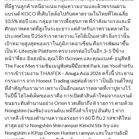
ที่มีฐานลูกค้าเหนียวแน่น กลุ่มความงามและผิวพรรณผ่าน
แบรนด์ KOCO ที่เติบโตล้อไปกับตลาดรวมในไทยที่โตเฉลี่ย
10.5% ต่อปี และ กลุ่มอาหารเพื่อสุขภาพ ที่กำลังมาแรงและมี
ศักยภาพตลาดที่สูงในระยะยาว แต่สำหรับภาพรวมตลาดใน
ประเทศไทย ปี 2569 เราคาดว่าจะโตได้เป็นเท่าตัว ยิ่งกว่านั้น
เป้าหมายสูงสุดของเราในภูมิภาคอาเซียน คือการพัฒนาขึ้น
เป็น K-Lifestyle Platform ครบวงจรต่อไปในอีก 3–5 ปีข้าง
หน้า”พี่ฮง-อิลฮงมิน, คุณโจ๊ก IScream และคุณแบงค์-อนุสิทธิ
The Face Men ร่วมชิมเมนูพิเศษฝีมือเชฟ Park Jae Yooสำหรับ
การเข้าร่วมงาน THAIFEX – Anuga Asia 2026 ครั้งนี้ ประธาน
กรรมการ จาก Honest Trading เผยต่อด้วยว่า “เป็นอีเวนต์ใหญ่
ที่สำคัญกับเรามาก เพราะเป็นอีกแผนการตลาดที่เราปูทางไว้
ในปีนี้ ไฮไลต์เด็ดของเราคือ การเปิดตัวสินค้าใหม่จากแบรนด์
ขนมระดับตำนานอย่าง Orion รวดเดียวถึง 8 รายการ ตามด้วย
Nongshim (นงชิม) แบรนด์บะหมี่กึ่งสำเร็จรูป อันดับ 1 จาก
เกาหลี เจ้าของตำนานความอร่อยกว่า 60 ปี กับ 2 รสชาติใหม่
ล่าสุด อย่าง Nongshim Shin ramyun Kimchi Stir fry และ
Nongshim x KPop Demon Hunters ramyun และในงานยังมี