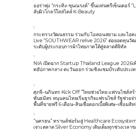
ออร่าพุ่ง “กระทิง-ขุนณรงค์” ขึ้นแท่นพรีเซ็นเตอร
ลับผิวโกลว์ใสสไตล์ K-Beauty
1
กระทรวงวัฒนธรรม ร่วมกับ ไอคอนสยาม และไอคอ
Live “SOUTHWEAR relive 2026” ต่อยอดทุนวัฒนธ
ระดับผู้ประกอบการผ้าไทยภาคใต้สู่ตลาดดิจิทัล
1
NIA เปิดฉาก Startup Thailand League 2026เฟ้
ตอัปภาคกลาง-ตะวันออก ร่วมชิงแชมป์ระดับประเทศ
1
ศุภจี–นภินทร Kick Off “ไทยช่วยไทย แฟรนไชส์สร้า
พันธมิตร หนุนคนไทยเริ่มธุรกิจแฟรนไชส์ รัฐช่วยจ่
พื้นที่ขายฟรี 6 เดือน–สินเชื่อดอกเบี้ยพิเศษ–เชื่อมส
1
“นครธน” ทรานส์ฟอร์มสู่ Healthcare Ecosystem
เจาะตลาด Silver Economy เติมเต็มทุกช่วงเวลาขอ