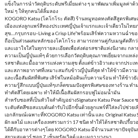
แข็งในการนำวัตถุดิบระดับพรีเมี่ยมต่าง ๆ มาพัฒนาเพิ่มมูลค่า
ใหม่ ๆ ให้ทุกคนได้ลิ้มลอง
KOGORO Katsu (โคโกโระ คัตสึ) ร้านหมูทอดทงคัตสึสูตรพิเศษ
เมืองแห่งลูกแพร์สีทองประเทศญี่ปุ่นเจ้าแรกและเจ้าเดียวในไท
สุข…กรุบกรอบ–Living a Crisp Life”พร้อมเสิร์ฟความหวานฉ่ำของเน
ถือเป็นส่วนผสมหลักของโคโกโระ สามารถทานคู่กับเมนูคัตสึกว่า 
และเอาใจใส่ในทุกรายละเอียดเพื่อส่งต่อรสชาติแห่งนิงาตะ กลายเ
ความเป็นญี่ปุ่นแท้ๆ ด้วยการเลือกวัตถุดิบคุณภาพเยี่ยมจากแหล่ง
รสชาติและมื้ออาหารแห่งความสุข ตั้งแต่ข้าวอิวาเตะจากประเทศญ
และสภาพอากาศที่เหมาะสมกับข้าวญี่ปุ่นที่สุด ทำให้ข้าวมีค
และเนื้อสัมผัสที่พิเศษ เสิร์ฟในหม้อดินเก็บความร้อน ทำให้ข้าวยั
ความรู้สึกแบบญี่ปุ่นแท้ๆเกล็ดขนมปังสูตรพิเศษของทางร้าน 
ทำคัตสึโดยเฉพาะ ทำให้มีเนื้อสัมผัสกรอบฟูไม่อมน้ำมัน
สำหรับซอสที่เป็นหัวใจสำคัญอย่างSignature Katsu Pear Sauce ซ
ระดับคัตสึซอสแบบต้นตำรับไปอีกขั้นด้วยลูกแพร์ที่ใส่ลงไปช่ว
เอกลักษณ์เฉพาะที่KOGORO Katsu เท่านั้น และ Original Katsu 
ผัก ผลไม้ และเครื่องเทศรวมกว่า 17 ชนิด ทำให้ได้รสชาติเปรี้
ได้ดีกับอาหารต่างๆโดย KOGORO Katsu มีจำนวนสาขาปัจจุบันทั
สยามสแควร์ ซอย 7, เซ็นทรัลเวิลด์ และเมกา บางนา