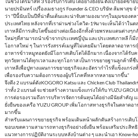
ในช่วงไตรมาสที่ 3 รองรับการเติบโตอย่างยั่งยืน ตั้งเป้ายอดขายปี
นายปรมินทร์ เปรื่องเมธางกูร Founder & CEO บริษัท ส้มพาสุข
ว่า “ปีนี้นับเป็นปีที่น่าตื่นเต้นและน่าจับตามองมากๆในมุมของต
ประเทศไทย หลังจากที่เราผ่านช่วงโควิด-19มาจะเห็นได้ว่าใน
เกาหลีมีการเติบโตขึ้นอย่างต่อเนื่องอีกทั้งด้วยพรหมแดนต่างๆกลับ
ใหม่ๆที่สามารถนำเข้าจากประเทศญี่ปุ่น และประเทศเกาหลี ก็มีเ
โอกาสใหม่ ๆ ในการรังสรรค์เมนูที่ไม่เคยมีมาโดยตลาดอาหาร
อาหารข้าวหมูทอดยังมีโอกาสเติบโตได้อีกมาก เนื่องจากได้รับ
ทุกวัยทานได้ทุกเวลาและทุกโอกาส เป็นการขยายฐานลูกค้าที่ชื่
เกาหลีเพื่อปูทางแผนการขยายธุรกิจและอัตรากำไรที่แข็งแกร่ง
เพื่อรองรับความต้องการของผู้บริโภคที่หลากหลายมากขึ้น”
จึงดึง 2 แบรนด์ดังKOGORO Katsu และ Chicken Club Thailandเข
ว่าทั้ง 2 แบรนด์ จะช่วยสร้างความแข็งแกร่งให้กับ YUZU GROU
การต่อรองรวมถึงการบริหารจัดการต้นทุนได้อย่างมีนัยสำคัญ แ
ยั่งยืนของเครือ YUZU GROUP เพิ่มโอกาสทางธุรกิจในตลา
มากขึ้น
สำหรับแผนการขยายธุรกิจ พร้อมเดินหน้าผลักดันสร้างการเติบโตใ
ขอบเขตความสามารถทางธุรกิจอย่างยั่งยืน พร้อมเสริมประสิท
แนวทางการปฏิบัติงานระบบหลังบ้านต่าง ๆ และนำเอา Know-ho