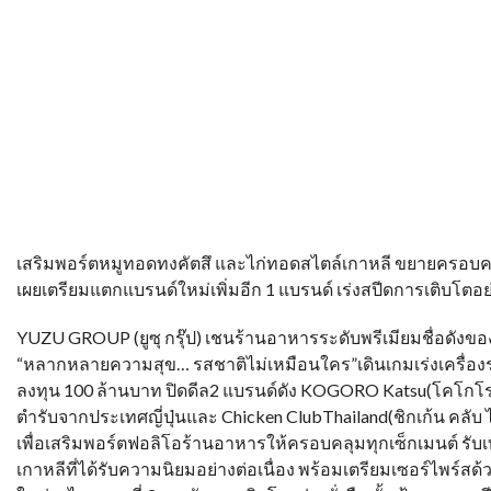
เสริมพอร์ตหมูทอดทงคัตสึ และไก่ทอดสไตล์เกาหลี ขยายครอบคล
เผยเตรียมแตกแบรนด์ใหม่เพิ่มอีก 1 แบรนด์ เร่งสปีดการเติบโตอย่า
YUZU GROUP (ยูซุ กรุ๊ป) เชนร้านอาหารระดับพรีเมียมชื่อดัง
“หลากหลายความสุข… รสชาติไม่เหมือนใคร”เดินเกมเร่งเครื่อง
ลงทุน 100 ล้านบาท ปิดดีล2 แบรนด์ดัง KOGORO Katsu(โคโกโระ
ตำรับจากประเทศญี่ปุ่นและ Chicken ClubThailand(ชิกเก้น คลับ
เพื่อเสริมพอร์ตฟอลิโอร้านอาหารให้ครอบคลุมทุกเซ็กเมนต์ รับ
เกาหลีที่ได้รับความนิยมอย่างต่อเนื่อง พร้อมเตรียมเซอร์ไพร์สด้