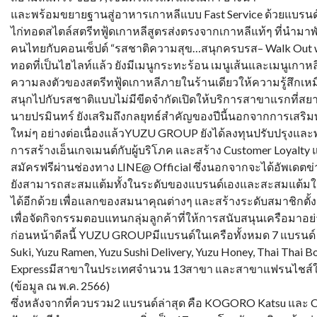
และพร้อมขยายฐานสู่อาหารเกาหลีแบบ Fast Service ด้วยแบรนด์
ไก่ทอดสไตล์สตรีทฟู้ดเกาหลีสูตรส่งตรงจากเกาหลีแท้ๆ ที่นำม
คนไทยกับคอนเซ็ปต์ “รสชาติความสุข…สนุกครบรส– Walk Out w
ทอดที่เป็นไฮไลท์แล้ว ยังมีเมนูกระทะร้อน เมนูเส้นและเมนูเกา
ความลงตัวของสตรีทฟู้ดเกาหลีภายในร้านเดียวให้ความรู้สึกเห
สนุกไปกับรสชาติแบบไม่มีขีดจำกัดเปิดให้บริการสาขาแรกที่ส
นายปรมินทร์ ยังเสริมถึงกลยุทธ์สำคัญของปีนี้นอกจากการเสริ
ใหม่ๆ อย่างต่อเนื่องแล้วYUZU GROUP ยังได้ลงทุนปรับปรุงและพ
การสร้างเอ็นเกจเมนต์กับผู้บริโภค และสร้าง Customer Loyal
สมัครฟรีผ่านช่องทาง LINE@ Official ซึ่งนอกจากจะได้อัพเดตข
ยังสามารถสะสมแต้มทั้งในระดับของแบรนด์เองและสะสมแต้ม
ได้อีกด้วย เพื่อแลกของสมนาคุณต่างๆ และสร้างระดับสมาชิกตั้ง
เพื่อจัดกิจกรรมตอบแทนกลุ่มลูกค้าที่ให้การสนับสนุนเครือมาอย่า
ก่อนหน้าดีลนี้ YUZU GROUPมีแบรนด์ในเครือทั้งหมด 7 แบรนด์ 
Suki, Yuzu Ramen, Yuzu Sushi Delivery, Yuzu Honey, Thai Thai 
Expressมีสาขาในประเทศจำนวน 13สาขา และสาขาแฟรนไชส์ใ
(ข้อมูล ณ พ.ค. 2566)
ซึ่งหลังจากที่ควบรวม2 แบรนด์ล่าสุด คือ KOGORO Katsu และ C