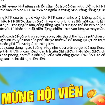
g để review khả năng sinh lời của một trò đỏ đen rút thưởng. RTP 
t trò vào kèo có RTP là 95% có nghĩa là trung bình, cộng đồng ng
 ràng RTP của từng trò vào kèo. RTP cần phải hợp lý, không quá t
 bảo RTP được duy trì ổn định và không bị thay đổi một cách bất 
dài hạn. Trong ngắn hạn, cộng đồng người dùng có thể ăn kèo hoặc 
ác yếu tố khác như độ biến động, chiến lược vào kèo, và may mắn.
một cách để cổng trò vào kèo sòng bạc thú vị thu hút và giữ chân
 trình khuyến mãi cần phải được thiết kế để mang lại lợi ích thự
ức các giải đấu với giải thưởng lớn.
 cộng đồng người dùng, ví dụ như dựa trên số tiền đã nạp tiền, s
ng tiền thưởng cao hơn, hoàn trả tiền đặt cược nhiều hơn, được c
á hào phóng, có thể là dấu hiệu của một cổng game lừa đảo. Các c
 sau khi họ đã nạp tiền tiền.