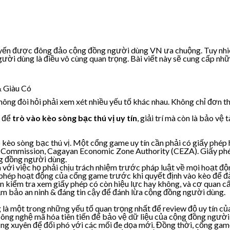
uyến được đông đảo cộng đồng người dùng VN ưa chuộng. Tuy nhiên
ười dùng là điều vô cùng quan trọng. Bài viết này sẽ cung cấp nhữn
không đòi hỏi phải xem xét nhiều yếu tố khác nhau. Không chỉ đơn 
i để
trò vào kèo sòng bạc thú vị uy tín
, giải trí mà còn là bảo vệ
o kèo sòng bạc thú vị. Một cổng game uy tín cần phải có giấy phép
g Commission, Cagayan Economic Zone Authority (CEZA). Giấy ph
ng đồng người dùng.
ới việc họ phải chịu trách nhiệm trước pháp luật về mọi hoạt độ
ấy phép hoạt động của cổng game trước khi quyết định vào kèo để 
n kiểm tra xem giấy phép có còn hiệu lực hay không, và cơ quan c
m bảo an ninh & đáng tin cậy để đánh lừa cộng đồng người dùng.
là một trong những yếu tố quan trọng nhất để review độ uy tín củ
 công nghệ mã hóa tiên tiến để bảo vệ dữ liệu của cộng đồng người
ng xuyên để đối phó với các mối đe dọa mới. Đồng thời, cổng gam