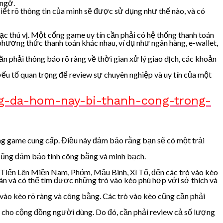
 ngờ.
iết rõ thông tin của mình sẽ được sử dụng như thế nào, và có
ạc thú vị. Một cổng game uy tín cần phải có hệ thống thanh toán
phương thức thanh toán khác nhau, ví dụ như ngân hàng, e-wallet,
n phải thông báo rõ ràng về thời gian xử lý giao dịch, các khoản
 yếu tố quan trọng để review sự chuyên nghiệp và uy tín của một
ong-da-hom-nay-bi-thanh-cong-trong-
ổng game cung cấp. Điều này đảm bảo rằng bạn sẽ có một trải
 cũng đảm bảo tính công bằng và minh bạch.
hư Tiến Lên Miền Nam, Phỏm, Mậu Binh, Xì Tố, đến các trò vào kèo
án và có thể tìm được những trò vào kèo phù hợp với sở thích và
 vào kèo rõ ràng và công bằng. Các trò vào kèo cũng cần phải
g cho cộng đồng người dùng. Do đó, cần phải review cả số lượng