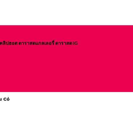
ิจ คลิปฮอต ดาราสดแกลเลอรี่ ดาราสด IG
u Có