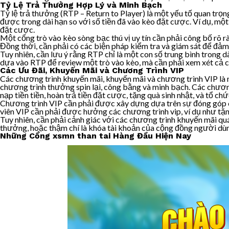
Tỷ Lệ Trả Thưởng Hợp Lý và Minh Bạch
Tỷ lệ trả thưởng (RTP – Return to Player) là một yếu tố quan trọn
được trong dài hạn so với số tiền đã vào kèo đặt cược. Ví dụ, mộ
đặt cược.
Một cổng trò vào kèo sòng bạc thú vị uy tín cần phải công bố rõ
Đồng thời, cần phải có các biện pháp kiểm tra và giám sát để đảm
Tuy nhiên, cần lưu ý rằng RTP chỉ là một con số trung bình trong 
dựa vào RTP để review một trò vào kèo, mà cần phải xem xét cả c
Các Ưu Đãi, Khuyến Mãi và Chương Trình VIP
Các chương trình khuyến mãi, khuyến mãi và chương trình VIP là 
chương trình thưởng spin lại, công bằng và minh bạch. Các chương
nạp tiền tiền, hoàn trả tiền đặt cược, tặng quà sinh nhật, và tổ ch
Chương trình VIP cần phải được xây dựng dựa trên sự đóng góp của
viên VIP cần phải được hưởng các chương trình vip, ví dụ như tặ
Tuy nhiên, cần phải cảnh giác với các chương trình khuyến mãi qu
thưởng, hoặc thậm chí là khóa tài khoản của cộng đồng người dùng
Những Cổng xsmn than tai Hàng Đầu Hiện Nay