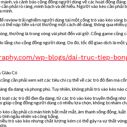
ẩu mạnh, và cảnh báo cộng đồng người dùng về các hoạt động đáng
cần phải rõ ràng, minh bạch và dễ hiểu. Người vào kèo cần phải b
a mình.
 để review trải nghiệm người dùng tại một cổng trò vào kèo sòng b
 có thể nạp tiền và rút thưởng một cách dễ dàng, thông qua nhiều 
hóng, thường là trong vòng vài phút đến vài giờ. Cổng game cũng cầ
à lo lắng cho cộng đồng người dùng. Do đó, tốc độ giao dịch là một
ography.com/wp-blogs/dai-truc-tiep-b
ũng cần phải xem xét các tiêu chí cụ thể về các trò đỏ đen mà c
càng đa dạng và phong phú. Tuy nhiên, không phải trò vào kèo nào
t loạt các trò đỏ đen đa dạng, từ các trò vào kèo truyền thống n
èo giúp cộng đồng người dùng có nhiều lựa chọn, không bị nhàm ch
o kèo cần phải có màn hình bắt mắt mắt, âm thanh sống động, luật
 tính ngẫu nhiên và công bằng.
nhiều trò vào kèo nhưng chất lượng kém có thể gây ra sự thất vọn
hợp.