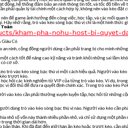
t động, hệ thống đảm bảo an ninh thông tin tốt, và tốc độ tiền về t
ần phải quản lý tài chính một cách hợp lý, không nên vào kèo đặt c
 nên để game ảnh hưởng đến công việc, học tập, và các mối quan 
. Hãy nhớ rằng, trò vào kèo sòng bạc thú vị chỉ là một hình thức gi
n Toàn
oducts/kham-pha-nohu-host-bi-quyet-
o an ninh, cộng đồng người dùng cần phải trang bị cho mình những
ột cách tốt để nâng cao kỹ năng và tránh khỏi những sai lầm khôn
 có cơ sở.
kèo trò vào kèo sòng bạc thú vị một cách hiệu quả. Người vào kèo 
n kèo trượt kèo.
học hỏi các kinh nghiệm từ VIP của từng trò vào kèo. Ví dụ, tron
ọc vị đối thủ để đưa ra quyết định chính xác. Trong trò vào kèo Pok
gười vào kèo cần phải thường xuyên luyện tập, học hỏi từ những cộ
gười dùng trò vào kèo sòng bạc thú vị nào. Người vào kèo cần phải
hia nhỏ số vốn này thành nhiều phần nhỏ, và chỉ sử dụng một phần
 trong thời gian dài hơn.
 bản thân. Khi đã đạt đến giới hạn ăn kèo hoặc trượt kèo, cần ph