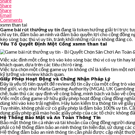
Share
Share
Share
Email
Comments
xsmn than tai
Game bài rút thưởng uy tín
đang là token hướng giải trí trực t
chỉ uy tín, đảm bảo an ninh và đảm bảo quyền lợi cho cộng đồng ng
kèo sòng bạc thú vị uy tín, tránh khỏi những rủi ro không đáng có.
Yếu Tố Quyết Định Một Cổng xsmn than tai
Việc xác định một cổng trò vào kèo sòng bạc thú vị có uy tín hay 
khách quan, dựa trên các tiêu chí rõ ràng.
Việc lựa chọn một cổng game uy tín không chỉ là kiếm tìm một nơ
kỹ lưỡng và review khách quan.
Giấy Phép Hoạt Động và Chứng Nhận Pháp Lý
Đây là yếu tố tiên quyết để review độ tin cậy của một cổng trò và
thế giới, ví dụ như Malta Gaming Authority (MGA), UK Gamblin
chẽ, tuân thủ các quy định về công bằng, minh bạch và bảo vệ cộ
Việc một cổng game sở hữu giấy phép hoạt động cũng đồng nghĩa v
dùng khi vào kèo trải nghiệm. Hãy luôn kiểm tra thông tin về gi
Tuy nhiên, không phải cứ có giấy phép là đảm bảo 100% uy tín. Cầ
dụng giấy phép giả mạo hoặc giấy phép của các tổ chức không đả
Hệ Thống Bảo Mật và An Toàn Thông Tin
Bảo mật thông tin cá nhân và tài khoản của cộng đồng người dùng 
phải có hệ thống đảm bảo an ninh thông tin hiện đại, sử dụng các
Hệ thống đảm bảo an ninh thông tin cần phải được cập nhật thườ