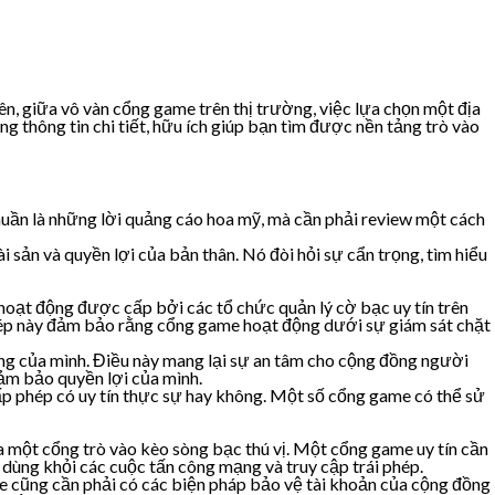
, giữa vô vàn cổng game trên thị trường, việc lựa chọn một địa
g thông tin chi tiết, hữu ích giúp bạn tìm được nền tảng trò vào
thuần là những lời quảng cáo hoa mỹ, mà cần phải review một cách
 tài sản và quyền lợi của bản thân. Nó đòi hỏi sự cẩn trọng, tìm hiểu
 hoạt động được cấp bởi các tổ chức quản lý cờ bạc uy tín trên
ép này đảm bảo rằng cổng game hoạt động dưới sự giám sát chặt
ng của mình. Điều này mang lại sự an tâm cho cộng đồng người
đảm bảo quyền lợi của mình.
ấp phép có uy tín thực sự hay không. Một số cổng game có thể sử
a một cổng trò vào kèo sòng bạc thú vị. Một cổng game uy tín cần
 dùng khỏi các cuộc tấn công mạng và truy cập trái phép.
e cũng cần phải có các biện pháp bảo vệ tài khoản của cộng đồng