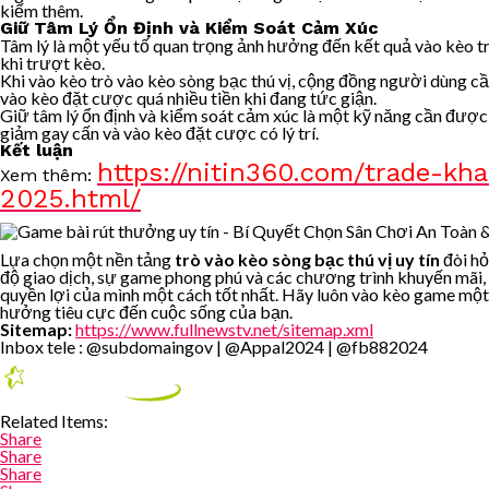
kiếm thêm.
Giữ Tâm Lý Ổn Định và Kiểm Soát Cảm Xúc
Tâm lý là một yếu tố quan trọng ảnh hưởng đến kết quả vào kèo tr
khi trượt kèo.
Khi vào kèo trò vào kèo sòng bạc thú vị, cộng đồng người dùng cầ
vào kèo đặt cược quá nhiều tiền khi đang tức giận.
Giữ tâm lý ổn định và kiểm soát cảm xúc là một kỹ năng cần được 
giảm gay cấn và vào kèo đặt cược có lý trí.
Kết luận
https://nitin360.com/trade-k
Xem thêm:
2025.html/
Lựa chọn một nền tảng
trò vào kèo sòng bạc thú vị uy tín
đòi hỏ
độ giao dịch, sự game phong phú và các chương trình khuyến mãi, 
quyền lợi của mình một cách tốt nhất. Hãy luôn vào kèo game một 
hưởng tiêu cực đến cuộc sống của bạn.
Sitemap:
https://www.fullnewstv.net/sitemap.xml
Inbox tele : @subdomaingov | @Appal2024 | @fb882024
Related Items:
Share
Share
Share