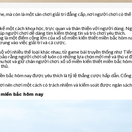
e, mà còn là một sân chơi giải trí đẳng cấp, nơi người chơi có t
 kế một cách khoa học, trực quan và thân thiện với người dùng. 
úp người chơi dễ dàng tìm kiếm thông tin và trò chơi yêu thích.
ng là một điểm cộng lớn của xổ số miền kiến thiết miền bắc hôm n
rung vào việc giải trí và cá cược.
ộ với nhiều thể loại khác nhau, từ game bài truyền thống như Ti
 bảo rằng người chơi sẽ luôn có những lựa chọn mới mẻ và thú vị 
hu hút và giữ chân người chơi. xổ số miền kiến thiết miền bắc hôm 
 thủ.
miền bắc hôm nay được yêu thích là tỷ lệ thắng cược hấp dẫn. Cổ
chơi nên chơi một cách có trách nhiệm và kiểm soát được ngân sác
t miền bắc hôm nay