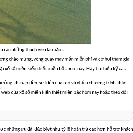
ri ân những thành viên lâu năm.
hưởng chào mừng, vòng quay may mắn miễn phí và cơ hội tham gia
ại xổ số miền kiến thiết miền bắc hôm nay. Hãy tìm hiểu kỹ các
ưởng khi nạp tiền, sự kiện đua top và nhiều chương trình khác.
rị.
ng web của xổ số miền kiến thiết miền bắc hôm nay hoặc theo dõi
c những ưu đãi đặc biệt như tỷ lệ hoàn trả cao hơn, hỗ trợ khách