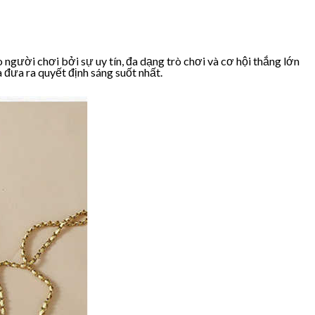
người chơi bởi sự uy tín, đa dạng trò chơi và cơ hội thắng lớn
à đưa ra quyết định sáng suốt nhất.