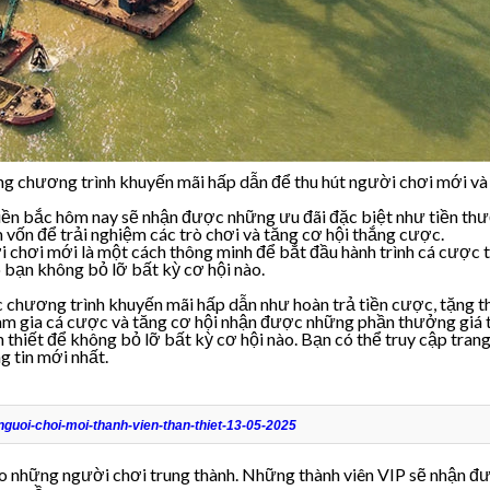
g chương trình khuyến mãi hấp dẫn để thu hút người chơi mới và t
 miền bắc hôm nay sẽ nhận được những ưu đãi đặc biệt như tiền t
vốn để trải nghiệm các trò chơi và tăng cơ hội thắng cược.
i chơi mới là một cách thông minh để bắt đầu hành trình cá cược t
 bạn không bỏ lỡ bất kỳ cơ hội nào.
 chương trình khuyến mãi hấp dẫn như hoàn trả tiền cược, tặng th
m gia cá cược và tăng cơ hội nhận được những phần thưởng giá t
n thiết để không bỏ lỡ bất kỳ cơ hội nào. Bạn có thể truy cập tra
 tin mới nhất.
guoi-choi-moi-thanh-vien-than-thiet-13-05-2025
o những người chơi trung thành. Những thành viên VIP sẽ nhận đượ