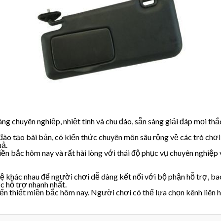
ng chuyên nghiệp, nhiệt tình và chu đáo, sẵn sàng giải đáp mọi th
ào tạo bài bản, có kiến thức chuyên môn sâu rộng về các trò chơi 
uả.
miền bắc hôm nay và rất hài lòng với thái độ phục vụ chuyên nghiệp
ệ khác nhau để người chơi dễ dàng kết nối với bộ phận hỗ trợ, bao
c hỗ trợ nhanh nhất.
iến thiết miền bắc hôm nay. Người chơi có thể lựa chọn kênh liên 