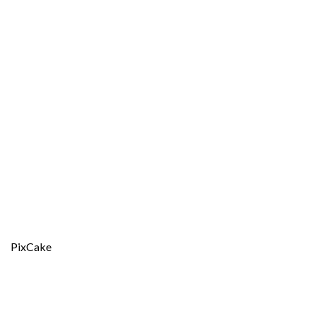
PixCake