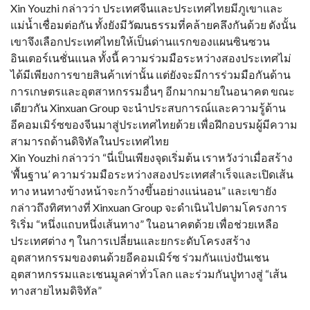
Xin Youzhi กล่าวว่า ประเทศจีนและประเทศไทยมีภูเขาและ
แม่น้ำเชื่อมต่อกัน ทั้งยังมีวัฒนธรรมที่คล้ายคลึงกันด้วย ดังนั้น
เขาจึงเลือกประเทศไทยให้เป็นด่านแรกของแผนซินซวน
อินเตอร์เนชั่นแนล ทั้งนี้ ความร่วมมือระหว่างสองประเทศไม่
ได้มีเพียงการขายสินค้าเท่านั้น แต่ยังจะมีการร่วมมือกันด้าน
การเกษตรและอุตสาหกรรมอื่นๆ อีกมากมายในอนาคต ขณะ
เดียวกัน Xinxuan Group จะนำประสบการณ์และความรู้ด้าน
อีคอมเมิร์ซของจีนมาสู่ประเทศไทยด้วย เพื่อฝึกอบรมผู้มีความ
สามารถด้านดิจิทัลในประเทศไทย
Xin Youzhi กล่าวว่า “นี่เป็นเพียงจุดเริ่มต้น เราหวังว่าเมื่อสร้าง
’พื้นฐาน’ ความร่วมมือระหว่างสองประเทศสำเร็จและเปิดเส้น
ทาง หนทางข้างหน้าจะกว้างขึ้นอย่างแน่นอน” และเขายัง
กล่าวถึงทิศทางที่ Xinxuan Group จะดำเนินไปตามโครงการ
ริเริ่ม “หนึ่งแถบหนึ่งเส้นทาง” ในอนาคตด้วย เพื่อช่วยเหลือ
ประเทศต่าง ๆ ในการเปลี่ยนและยกระดับโครงสร้าง
อุตสาหกรรมของตนด้วยอีคอมเมิร์ซ ร่วมกันแบ่งปันเชน
อุตสาหกรรมและเชนมูลค่าทั่วโลก และร่วมกันปูทางสู่ “เส้น
ทางสายไหมดิจิทัล”