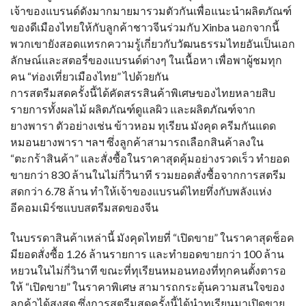
เจ้าของแบรนด์ดังมากมายมารวมตัวกันเพื่อแนะนำผลิตภัณฑ์
ของดีเมืองไทยให้กับลูกค้าชาวจีนร่วมกับ Xinba นอกจากนี้
พวกเขายังสอดแทรกความรู้เกี่ยวกับวัฒนธรรมไทยอันเป็นเอก
ลักษณ์และสตอรี่ของแบรนด์ต่างๆ ในเนื้อหา เพื่อพาผู้ชมทุก
คน “ท่องเที่ยวเมืองไทย” ไปด้วยกัน
การสตรีมสดครั้งนี้ได้คัดสรรสินค้าพิเศษของไทยหลายสิบ
รายการทั้งผลไม้ ผลิตภัณฑ์ดูแลผิว และผลิตภัณฑ์จาก
ยางพารา ตัวอย่างเช่น ข้าวหอม ทุเรียน มังคุด ครีมกันแดด
หมอนยางพารา ฯลฯ ซึ่งลูกค้าสามารถเลือกสินค้าลงใน
“ตะกร้าสินค้า” และสั่งซื้อในราคาสุดคุ้มอย่างรวดเร็ว ทำยอด
ขายกว่า 830 ล้านในไม่กี่วินาที รวมยอดสั่งซื้อจากการสตรีม
สดกว่า 6.78 ล้าน ทำให้เจ้าของแบรนด์ไทยทึ่งกับพลังแห่ง
อีคอมเมิร์ซแบบสตรีมสดของจีน
ในบรรดาสินค้าเหล่านี้ มังคุดไทยที่ “เปิดขาย” ในราคาสุดช็อค
มียอดสั่งซื้อ 1.26 ล้านรายการ และทำยอดขายกว่า 100 ล้าน
หยวนในไม่กี่วินาที ขณะที่ทุเรียนหมอนทองที่ทุกคนตั้งตารอ
ให้ “เปิดขาย” ในราคาพิเศษ สามารถกระตุ้นความสนใจของ
ลูกค้าได้สูงสุด ซึ่งการสตรีมสดครั้งนี้ได้นำทุเรียนมาเปิดขาย