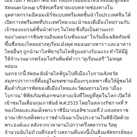
Xinxuan Group บริษัทเครือข่ายแบบหลายช่องทางใน
อุตสาหกรรมอีคอมเมิร์ซแบบสตรีมสดชั้นนำในประเทศจีน ได้
เปิดการสตรีมสดที่ประเทศไทย แนะนำของดีเมืองไทยร่วมกับ
เจ้าของแบรนด์ชั้นนำต่างๆ ในไทย ซึ่งถือเป็นด่านแรก
ของ“แผนการซินซวนอินเตอร์เนชั่นแนล” ในวันนั้น ผลิตภัณฑ์
ขึ้นชื่อของไทยอย่างทุเรียน มังคุด หมอนยางพารา และอาหาร
ไทยอื่นๆ ถูกนำมาไลฟ์ขายในไลฟ์รูมอย่างร้อนแรง ทำให้มีผู้
ใช้จำนวนมากพร้อมใจกันพิมพ์คำว่า “ทุเรียนเสรี” ไม่หยุด
หย่อน
นอกจากนี้ Xinba ยังย้ายไลฟ์รูมไปที่เมืองโบราณจังหวัด
สมุทรปราการที่ตั้งอยู่ในเขตชานเมืองกรุงเทพฯ เพื่อให้ผู้ชมได้
ดื่มด่ำกับสารพัดของดีเมืองไทยและวัฒนธรรมไทย “เมือง
โบราณ” พิพิธภัณฑ์เอกชนกลางแจ้งที่ใหญ่ที่สุดในโลก เปิดให้
เข้าชมในเดือนกุมภาพันธ์ พ.ศ.2515 โดยในหลวงรัชกาลที่ 9
ของไทยและสมเด็จพระราชินีนาถเอลิซาเบธที่ 2 แห่งสหราช
อาณาจักรเสด็จพระราชดำเนินมาเป็นประธานในพิธีเปิดด้วย
พระองค์เอง หลังจากเวลาผ่านไปกว่าครึ่งศตวรรษ วัสดุ
จำนวนนับไม่ถ้วนที่ก่อสร้างสถานที่แห่งนี้เป็นสิ่งมหัศจรรย์ของ