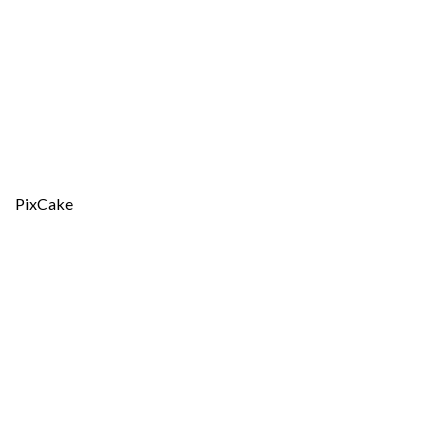
PixCake