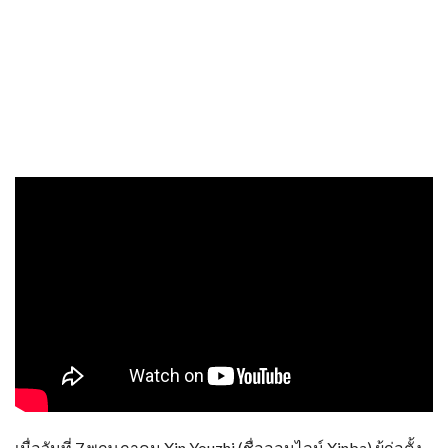
เมื่อวันที่ 7 พฤษภาคม Xin Youzhi (ชื่อออนไลน์ Xinba) ผู้ก่อตั้ง