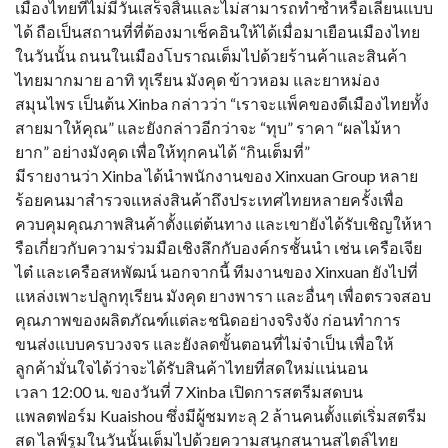
เมืองไทยที่ไม่มีวันเสร็จสิ้นและไม่สามารถทำซ้ำหรือเลียนแบบ
ได้ ถือเป็นสถานที่ที่ต้องมาเช็คอินให้ได้เมื่อมาเยือนเมืองไทย
ในวันนั้น ถนนในเมืองโบราณเต็มไปด้วยร้านค้าและสินค้า
ไทยมากมาย อาทิ ทุเรียน มังคุด ข้าวหอม และยาหม่อง
สมุนไพร เป็นต้น Xinba กล่าวว่า “เราจะแพ็คของดีเมืองไทยทั้ง
สายมาให้คุณ” และยังกล่าวอีกว่าจะ “ทุบ” ราคา “ผลไม้หา
ยาก” อย่างมังคุด เพื่อให้ทุกคนได้ “กินเต็มที่”
มีรายงานว่า Xinba ได้นำพนักงานของ Xinxuan Group หลาย
ร้อยคนมาสำรวจแหล่งสินค้าถึงประเทศไทยหลายครั้งเพื่อ
ควบคุมคุณภาพสินค้าตั้งแต่ต้นทาง และเขายังได้รับเชิญให้หา
รือเกี่ยวกับความร่วมมือเชิงลึกกับองค์กรชั้นนำ เช่น เครือเจีย
ไต๋ และเครือสหพัฒน์ นอกจากนี้ ทีมงานของ Xinxuan ยังไปที่
แหล่งเพาะปลูกทุเรียน มังคุด ยางพารา และอื่นๆ เพื่อตรวจสอบ
คุณภาพของผลิตภัณฑ์แต่ละชนิดอย่างจริงจัง ก่อนทำการ
ขนส่งแบบครบวงจร และยังลดขั้นตอนที่ไม่จำเป็น เพื่อให้
ลูกค้ามั่นใจได้ว่าจะได้รับสินค้าไทยที่สดใหม่แน่นอน
เวลา 12:00 น. ของวันที่ 7 Xinba เปิดการสตรีมสดบน
แพลตฟอร์ม Kuaishou ซึ่งมีผู้ชมทะลุ 2 ล้านคนตั้งแต่เริ่มสตรีม
สด ไลฟ์รูมในวันนั้นเต็มไปด้วยความสนุกสนานสไตล์ไทย