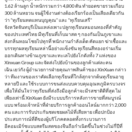
1.62 ล้านลูก น้ำหนักรวมกว่า 4,800 ตัน ทำยอดขายรวมเกือบ
300 ล้านหยวน จนผู้ใช้งานต่างต้องเรียกร้องเป็นเสียงเดียวกัน
ว่า “ทุเรียนทดแทนบุญคุณ” และ “ทุเรียนเสรี”
จังหวัดจันทบุรีเป็นแหล่งเพาะปลูกทุเรียนหมอนทองที่สำคัญ
ของประเทศไทย มีทุเรียนที่เก็บมาสด ๆ กองกันเป็นภูเขาและ
ส่งกลิ่นหอมโชยไปทุกที่ พนักงานกำลังเด็ด คัดแยก ฆ่าเชื้อและ
บรรทุกผลทุเรียนเหล่านี้อย่างแข็งขัน ทุเรียนสีทองอร่ามเริ่ม
ออกเดินทางข้ามภูเขาและทะเลไปยังโกดังทั้ง 7 แห่งของ
Xinxuan Group และจัดส่งไปยังบ้านของลูกค้าแต่ละคน
เฉิน เยว่กัง ผู้อำนวยการฝ่ายคุณภาพสินค้าของ XinXuan กล่าว
ว่า ทีมงานของเราคัดเลือกทุเรียนที่ใกล้สุกจากต้นทุเรียนอายุ
หลายปี และใช้ระบบการขนส่งแบบควบคุมอุณหภูมิครบวงจร
เพื่อให้มั่นใจว่าทุเรียนที่ส่งถึงมือลูกค้าจะมีรสชาติดีที่สุด ไม่
เพียงเท่านี้ XinXuan ยังมีระบบบริการหลังการขายที่สมบูรณ์
แบบ พร้อมเจ้าหน้าที่ฝ่ายบริการลูกค้าออนไลน์มากกว่า 2,000
คน และการรับประกันชดเชยผลไม้ที่เสียหาย เพื่อปกป้อง
ประสบการณ์ที่ดีของผู้บริโภคตลอดทั้งกระบวนการ
อีคอมเมิร์ซแบบสตรีมสดของจีนถือกำเนิดขึ้นในช่วงไม่กี่ปีที่