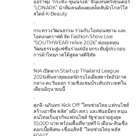
ออร่าพุ่ง “กระทิง-ขุนณรงค์” ขึ้นแท่นพรีเซ็นเตอร์
“LONARK” นำทีมคนดังเผยเคล็ดลับผิวโกลว์ใส
สไตล์ K-Beauty
1
กระทรวงวัฒนธรรม ร่วมกับ ไอคอนสยาม และ
ไอคอนคราฟต์ จัด Fashion Show Live
“SOUTHWEAR relive 2026” ต่อยอดทุน
วัฒนธรรมสู่แฟชั่นร่วมสมัย ยกระดับผู้ประกอบ
การผ้าไทยภาคใต้สู่ตลาดดิจิทัล
1
NIA เปิดฉาก Startup Thailand League
2026เฟ้นหาสุดยอดนักรบไอเดียสตาร์ตอัปภาค
กลาง-ตะวันออก ร่วมชิงแชมป์ระดับประเทศใน
เดือนมิถุนายนนี้
1
ศุภจี–นภินทร Kick Off “ไทยช่วยไทย แฟรนไชส์
สร้างอาชีพ พลัส” ผนึก สสว. และพันธมิตร หนุน
คนไทยเริ่มธุรกิจแฟรนไชส์ รัฐช่วยจ่ายสูงสุด
10,000 บาท พร้อมพื้นที่ขายฟรี 6 เดือน–สินเชื่อ
ดอกเบี้ยพิเศษ–เชื่อมสิทธิ “ไทยช่วยไทย พลัส
60/40”