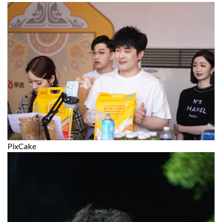
PixCake