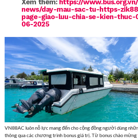
Xem thêm:
https://www.bus.org.vn
news/day-mau-sac-tu-https-zik88
page-giao-luu-chia-se-kien-thuc-
06-2025
VN88AC luôn nỗ lực mang đến cho cộng đồng người dùng nhữn
thông qua các chương trình bonus giá trị. Từ bonus chào mừng 