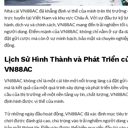
Nhà cái VN88AC đã khẳng định vị thế của mình trên thị trường
trực tuyến tại Việt Nam và khu vực Châu Á. Với sự đầu tư kỹ l
hành, dịch vụ và chính sách, VN88AC mang đến trải nghiệm tối
người dùng. Điểm mạnh của VN88AC không chỉ nằm ở sự đa dạ
đặt gửi cược mà còn ở sự minh bạch, bảo mật và chuyên nghiệ
động.
Lịch Sử Hình Thành và Phát Triển c
VN88AC
VN88AC không chỉ là một cái tên mới nổi trong làng cá đặt gửi
mà là kết quả của một quá trình xây dựng và phát triển bền vữn
cầu của thị trường về một nền tảng uy tín, chất lượng, VN88A
định hình được vị thế của mình.
Từ những ngày đầu hoạt động, VN88AC đã xác định mục tiêu tr
chơi được đánh giá cao, chú trọng vào trải nghiệm người dùng
bảo mật thông tin. Điều này được thể hiện qua việc đầu tư vào 