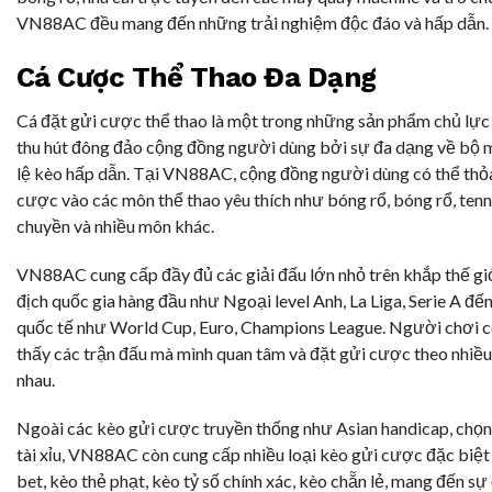
VN88AC đều mang đến những trải nghiệm độc đáo và hấp dẫn.
Cá Cược Thể Thao Đa Dạng
Cá đặt gửi cược thể thao là một trong những sản phẩm chủ l
thu hút đông đảo cộng đồng người dùng bởi sự đa dạng về bộ mô
lệ kèo hấp dẫn. Tại VN88AC, cộng đồng người dùng có thể thỏ
cược vào các môn thể thao yêu thích như bóng rổ, bóng rổ, tenn
chuyền và nhiều môn khác.
VN88AC cung cấp đầy đủ các giải đấu lớn nhỏ trên khắp thế giới
địch quốc gia hàng đầu như Ngoại level Anh, La Liga, Serie A đến
quốc tế như World Cup, Euro, Champions League. Người chơi c
thấy các trận đấu mà mình quan tâm và đặt gửi cược theo nhiều
nhau.
Ngoài các kèo gửi cược truyền thống như Asian handicap, chọn
tài xỉu, VN88AC còn cung cấp nhiều loại kèo gửi cược đặc biệt
bet, kèo thẻ phạt, kèo tỷ số chính xác, kèo chẵn lẻ, mang đến s