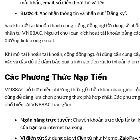
mật khẩu, email, số điện thoại, họ và tên.
Bước 4:
Xác nhận thông tin và nhấn nút “Đăng ký”.
Sau khi mở tài khoản thành công, cộng đồng người dùng sẽ nhậ
nhận từ VN88AC. Người chơi cần kích hoạt tài khoản bằng cá
đường link trong email.
Khi mở tài khoản tài khoản, cộng đồng người dùng cần cung cấp
xác và đầy đủ để đảm bảo quá trình nạp tiền rút lợi nhuận diễn r
Các Phương Thức Nạp Tiền
VN88AC hỗ trợ nhiều phương thức gửi tiền khác nhau, giúp c
dùng dễ dàng lựa chọn phương thức phù hợp nhất. Các phương 
phổ biến tại VN88AC bao gồm:
Ngân hàng trực tuyến:
Chuyển khoản trực tiếp từ tài 
của bạn qua internet banking.
Ví điện tử:
Sử dụng các ví điện tử như Momo, ZaloPay, 