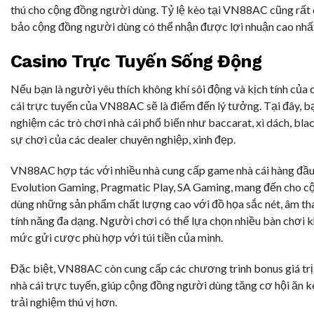
thú cho cộng đồng người dùng. Tỷ lệ kèo tại VN88AC cũng rất 
bảo cộng đồng người dùng có thể nhận được lợi nhuận cao nhấ
Casino Trực Tuyến Sống Động
Nếu bạn là người yêu thích không khí sôi động và kịch tính của 
cái trực tuyến của VN88AC sẽ là điểm đến lý tưởng. Tại đây, b
nghiệm các trò chơi nhà cái phổ biến như baccarat, xì dách, bla
sự chơi của các dealer chuyên nghiệp, xinh đẹp.
VN88AC hợp tác với nhiều nhà cung cấp game nhà cái hàng đầu
Evolution Gaming, Pragmatic Play, SA Gaming, mang đến cho 
dùng những sản phẩm chất lượng cao với đồ họa sắc nét, âm th
tính năng đa dạng. Người chơi có thể lựa chọn nhiều bàn chơi k
mức gửi cược phù hợp với túi tiền của mình.
Đặc biệt, VN88AC còn cung cấp các chương trình bonus giá trị
nhà cái trực tuyến, giúp cộng đồng người dùng tăng cơ hội ăn 
trải nghiệm thú vị hơn.