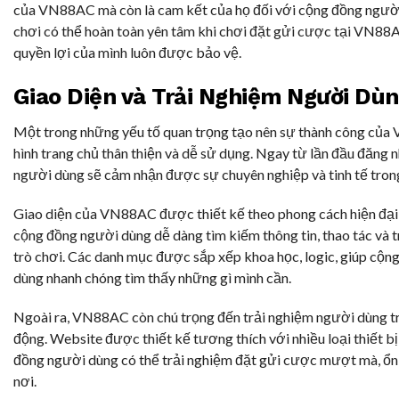
của VN88AC mà còn là cam kết của họ đối với cộng đồng ngườ
chơi có thể hoàn toàn yên tâm khi chơi đặt gửi cược tại VN88A
quyền lợi của mình luôn được bảo vệ.
Giao Diện và Trải Nghiệm Người Dù
Một trong những yếu tố quan trọng tạo nên sự thành công củ
hình trang chủ thân thiện và dễ sử dụng. Ngay từ lần đầu đăng 
người dùng sẽ cảm nhận được sự chuyên nghiệp và tinh tế trong
Giao diện của VN88AC được thiết kế theo phong cách hiện đại, 
cộng đồng người dùng dễ dàng tìm kiếm thông tin, thao tác và 
trò chơi. Các danh mục được sắp xếp khoa học, logic, giúp cộn
dùng nhanh chóng tìm thấy những gì mình cần.
Ngoài ra, VN88AC còn chú trọng đến trải nghiệm người dùng trê
động. Website được thiết kế tương thích với nhiều loại thiết b
đồng người dùng có thể trải nghiệm đặt gửi cược mượt mà, ổn 
nơi.