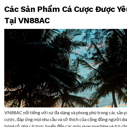
Các Sản Phẩm Cá Cược Được Yê
Tại VN88AC
VN88AC nổi tiếng với sự đa dạng và phong phú trong các sản 
cược, đáp ứng mọi nhu cầu và sở thích của cộng đồng người d
bóng rổ, nhà cái trực tuyến đến các máy quay machine và trò chơ