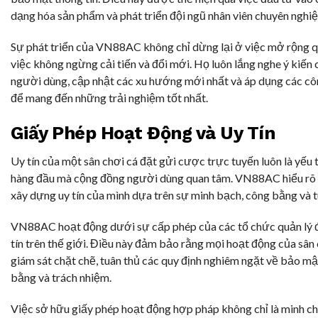
dạng hóa sản phẩm và phát triển đội ngũ nhân viên chuyên nghiệ
Sự phát triển của VN88AC không chỉ dừng lại ở việc mở rộng 
việc không ngừng cải tiến và đổi mới. Họ luôn lắng nghe ý kiến
người dùng, cập nhật các xu hướng mới nhất và áp dụng các côn
để mang đến những trải nghiệm tốt nhất.
Giấy Phép Hoạt Động và Uy Tín
Uy tín của một sân chơi cá đặt gửi cược trực tuyến luôn là yếu 
hàng đầu mà cộng đồng người dùng quan tâm. VN88AC hiểu rõ 
xây dựng uy tín của mình dựa trên sự minh bạch, công bằng và t
VN88AC hoạt động dưới sự cấp phép của các tổ chức quản lý 
tín trên thế giới. Điều này đảm bảo rằng mọi hoạt động của sâ
giám sát chặt chẽ, tuân thủ các quy định nghiêm ngặt về bảo mậ
bằng và trách nhiệm.
Việc sở hữu giấy phép hoạt động hợp pháp không chỉ là minh ch