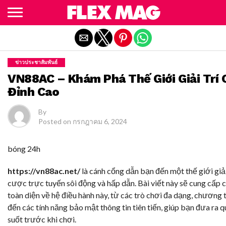
Exit mobile version
ข่าวประชาสัมพันธ์
VN88AC – Khám Phá Thế Giới Giải Trí 
Đỉnh Cao
By
Posted on
กรกฎาคม 6, 2024
bóng 24h
https://vn88ac.net/
là cánh cổng dẫn bạn đến một thế giới giải
cược trực tuyến sôi động và hấp dẫn. Bài viết này sẽ cung cấp c
toàn diện về hệ điều hành này, từ các trò chơi đa dạng, chương t
đến các tính năng bảo mật thông tin tiên tiến, giúp bạn đưa ra 
suốt trước khi chơi.