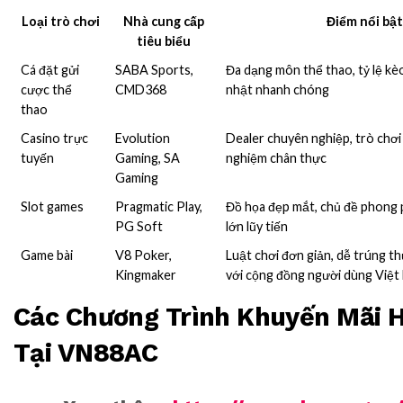
Loại trò chơi
Nhà cung cấp
Điểm nổi bật
tiêu biểu
Cá đặt gửi
SABA Sports,
Đa dạng môn thể thao, tỷ lệ kè
cược thể
CMD368
nhật nhanh chóng
thao
Casino trực
Evolution
Dealer chuyên nghiệp, trò chơi 
tuyến
Gaming, SA
nghiệm chân thực
Gaming
Slot games
Pragmatic Play,
Đồ họa đẹp mắt, chủ đề phong 
PG Soft
lớn lũy tiến
Game bài
V8 Poker,
Luật chơi đơn giản, dễ trúng t
Kingmaker
với cộng đồng người dùng Việ
Các Chương Trình Khuyến Mãi 
Tại VN88AC