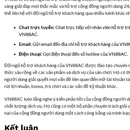
sàng giải đáp mọi thắc mắc và hỗ trợ cộng đồng người dùng 24
thể liên hệ với đội ngũ hỗ trợ khách hàng qua nhiều kênh khác n
Chat trực tuyến:
Chat trực tiếp với nhân viên hỗ trợ tr
VN88AC.
Email:
Gửi email đến địa chỉ hỗ trợ khách hàng của VN
Điện thoại:
Gọi điện thoại đến số hotline của VN88AC.
Đội ngũ hỗ trợ khách hàng của VN88AC được đào tạo chuyên n
thức sâu rộng về các sản phẩm và dịch vụ của sân chơi. Họ có t
người dùng giải quyết mọi vấn đề liên quan đến mở tài khoản tà
rút lợi nhuận, bonus, trò chơi và các vấn đề kỹ thuật khác.
VN88AC luôn lắng nghe ý kiến phản hồi của cộng đồng người dù
chất lượng dịch vụ. Họ cũng có một bộ phận chuyên trách giải 
nại của cộng đồng người dùng một cách công bằng và minh bạc
Kết luận