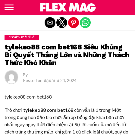
Exit mobile version
ข่าวประชาสัมพันธ์
tylekeo88 com bet168 Siêu Khủng
Bí Quyết Thắng Lớn và Những Thách
Thức Khó Khăn
By
Posted on
มิถุนายน 24, 2024
tylekeo88 com bet168
Trò chơi
tylekeo88 com bet168
còn vẫn là 1 trong Một
trong đông hòn đảo trò chơi ấm áp bỏng đại khái bạn chơi
nhất ngay ngay thời điểm hiện tại. Sự lôi cuốn của nó đến từ
cách trúng thưởng mập, chỉ gồm 1 cú click loài chuột, quý do