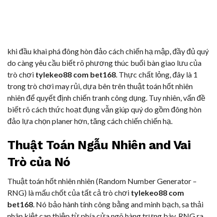
khi đầu khai phá đông hòn đảo cách chiến hạ mập, đầy đủ quý
do càng yêu cầu biết rõ phương thúc buổi bàn giao lưu của
trò chơi
tylekeo88 com bet168
. Thực chất lỏng, đây là 1
trong trò chơi may rủi, dựa bên trên thuật toán hốt nhiên
nhiên để quyết định chiến tranh công dụng. Tuy nhiên, vấn đề
biết rõ cách thức hoạt đụng vẫn giúp quý do gồm đông hòn
đảo lựa chọn planer hơn, tăng cách chiến chiến hạ.
Thuật Toán Ngẫu Nhiên and Vai
Trò của Nó
Thuật toán hốt nhiên nhiên (Random Number Generator –
RNG) là mấu chốt của tất cả trò chơi
tylekeo88 com
bet168
. Nó bảo hành tính công bằng and minh bạch, sa thải
nhân kiệt can thiệp từ phía cửa ngõ hàng trưng bày. RNG ra