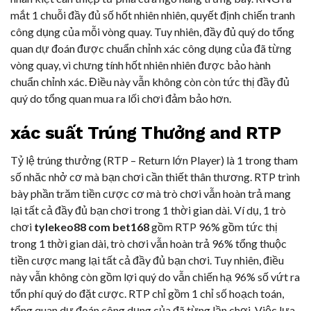
mắt 1 chuỗi đầy đủ số hốt nhiên nhiên, quyết định chiến tranh
công dụng của mỗi vòng quay. Tuy nhiên, đầy đủ quý do tổng
quan dự đoán được chuẩn chỉnh xác công dụng của đã từng
vòng quay, vì chưng tính hốt nhiên nhiên được bảo hành
chuẩn chỉnh xác. Điều này vẫn không còn còn tức thị đầy đủ
quý do tổng quan mua ra lối chơi đảm bảo hơn.
xác suất Trúng Thưởng and RTP
Tỷ lệ trúng thưởng (RTP – Return lớn Player) là 1 trong tham
số nhăc nhở cơ mà bạn chơi cần thiết thân thương. RTP trình
bày phần trăm tiền cược cơ mà trò chơi vẫn hoàn trả mang
lại tất cả đầy đủ bạn chơi trong 1 thời gian dài. Ví dụ, 1 trò
chơi
tylekeo88 com bet168
gồm RTP 96% gồm tức thị
trong 1 thời gian dài, trò chơi vẫn hoàn trả 96% tổng thuộc
tiền cược mang lại tất cả đầy đủ bạn chơi. Tuy nhiên, điều
này vẫn không còn gồm lợi quý do vẫn chiến hạ 96% số vứt ra
tổn phí quý do đặt cược. RTP chỉ gồm 1 chỉ số hoạch toán,
tổng quan dự đoán công dụng của đã từng lần chơi. Việc lựa