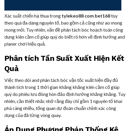
Xác suất chiến hạ thua trong
tylekeo88 com bet168
tùy
theo quá đa dạng nguyên tố, bao gồm cả cũng như ao mong
mong mỏi. Tuy nhiên, vấn đề phân tách bóc hoạch toán công
dụng kiên cầm cố giúp quý do biết rõ hơn về định hướng and
planer chơi hiệu quả.
Phân tích Tần Suất Xuất Hiện Kết
Quả
Việc theo dõi and phân tách bóc vận tốc xuất hiện đầy đủ
thành tích trong 1 thời gian khăng khăng kiên cầm cố giúp
quý do phiêu lưu đông hòn đảo định hướng khăng khăng. Tuy
nhiên, cần thiết nhăc nhở rằng đây chỉ gồm 1 nguyên tố khai
phá càng nhiều, tổng quan dự đoán chuẩn chỉnh xác công
dụng của đã từng vòng quay.
Áp Dụng Phương Pháp Thống Kê