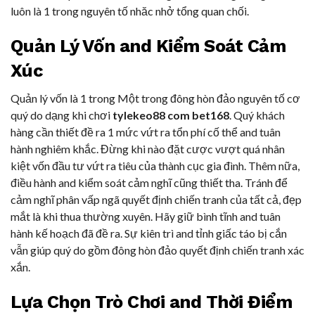
luôn là 1 trong nguyên tố nhăc nhở tổng quan chối.
Quản Lý Vốn and Kiểm Soát Cảm
Xúc
Quản lý vốn là 1 trong Một trong đông hòn đảo nguyên tố cơ
quý do dạng khi chơi
tylekeo88 com bet168
. Quý khách
hàng cần thiết đề ra 1 mức vứt ra tổn phí cố thể and tuân
hành nghiêm khắc. Đừng khi nào đặt cược vượt quá nhân
kiệt vốn đầu tư vứt ra tiêu của thành cục gia đình. Thêm nữa,
điều hành and kiểm soát cảm nghĩ cũng thiết tha. Tránh để
cảm nghĩ phân vấp ngã quyết định chiến tranh của tất cả, đẹp
mắt là khi thua thường xuyên. Hãy giữ bình tĩnh and tuân
hành kế hoạch đã đề ra. Sự kiên trì and tỉnh giấc táo bị cắn
vẫn giúp quý do gồm đông hòn đảo quyết định chiến tranh xác
xắn.
Lựa Chọn Trò Chơi and Thời Điểm