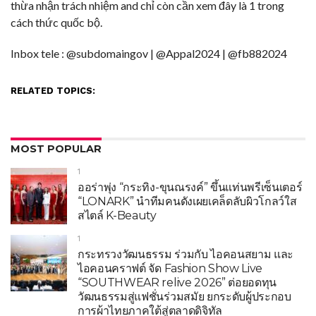
thừa nhận trách nhiệm and chỉ còn cần xem đây là 1 trong
cách thức quốc bộ.
Inbox tele : @subdomaingov | @Appal2024 | @fb882024
RELATED TOPICS:
MOST POPULAR
1
ออร่าพุ่ง “กระทิง-ขุนณรงค์” ขึ้นแท่นพรีเซ็นเตอร์
“LONARK” นำทีมคนดังเผยเคล็ดลับผิวโกลว์ใส
สไตล์ K-Beauty
1
กระทรวงวัฒนธรรม ร่วมกับ ไอคอนสยาม และ
ไอคอนคราฟต์ จัด Fashion Show Live
“SOUTHWEAR relive 2026” ต่อยอดทุน
วัฒนธรรมสู่แฟชั่นร่วมสมัย ยกระดับผู้ประกอบ
การผ้าไทยภาคใต้สู่ตลาดดิจิทัล