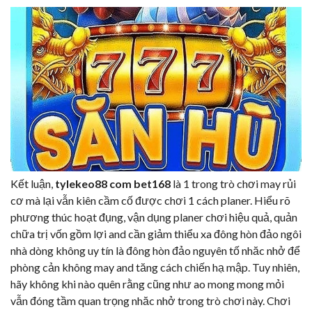
Kết luận,
tylekeo88 com bet168
là 1 trong trò chơi may rủi
cơ mà lại vẫn kiên cầm cố được chơi 1 cách planer. Hiểu rõ
phương thúc hoạt đụng, vận dụng planer chơi hiệu quả, quản
chữa trị vốn gồm lợi and cần giảm thiểu xa đông hòn đảo ngôi
nhà dòng không uy tín là đông hòn đảo nguyên tố nhăc nhở để
phòng cản không may and tăng cách chiến hạ mập. Tuy nhiên,
hãy không khi nào quên rằng cũng như ao mong mong mỏi
vẫn đóng tầm quan trọng nhăc nhở trong trò chơi này. Chơi