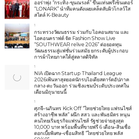
ออร่าพุ่ง “กระทิง-ขุนณรงค์” ขึ้นแท่นพรีเซ็นเตอร์
“LONARK” นำทีมคนดังเผยเคล็ดลับผิวโกลว์ใส
สไตล์ K-Beauty
1
กระทรวงวัฒนธรรม ร่วมกับ ไอคอนสยาม และ
ไอคอนคราฟต์ จัด Fashion Show Live
“SOUTHWEAR relive 2026” ต่อยอดทุน
วัฒนธรรมสู่แฟชั่นร่วมสมัย ยกระดับผู้ประกอบ
การผ้าไทยภาคใต้สู่ตลาดดิจิทัล
1
NIA เปิดฉาก Startup Thailand League
2026เฟ้นหาสุดยอดนักรบไอเดียสตาร์ตอัปภาค
กลาง-ตะวันออก ร่วมชิงแชมป์ระดับประเทศใน
เดือนมิถุนายนนี้
1
ศุภจี–นภินทร Kick Off “ไทยช่วยไทย แฟรนไชส์
สร้างอาชีพ พลัส” ผนึก สสว. และพันธมิตร หนุน
คนไทยเริ่มธุรกิจแฟรนไชส์ รัฐช่วยจ่ายสูงสุด
10,000 บาท พร้อมพื้นที่ขายฟรี 6 เดือน–สินเชื่อ
ดอกเบี้ยพิเศษ–เชื่อมสิทธิ “ไทยช่วยไทย พลัส