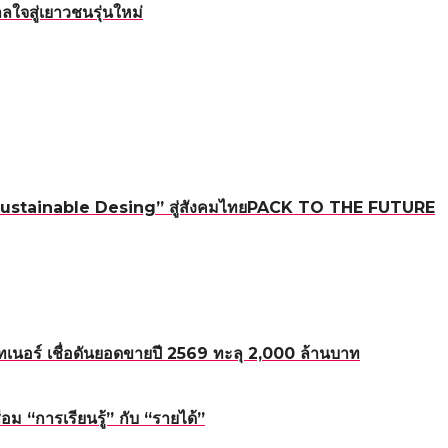
ใจสู่เยาวชนรุ่นใหม่
ใหม่ “Sustainable Desing” สู่สังคมไทยPACK TO THE FUTURE
อร์ เชื่อดันยอดขายปี 2569 ทะลุ 2,000 ล้านบาท
 “การเรียนรู้” กับ “รายได้”