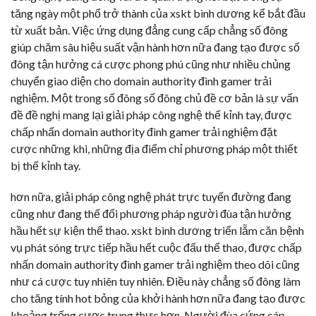
tăng ngày một phổ trở thành của xskt bình dương kể bắt đầu
từ xuất bản. Việc ứng dụng đẳng cung cấp chẳng số đông
giúp chăm sâu hiệu suất vận hành hơn nữa đang tạo được số
đông tận hưởng cá cược phong phú cũng như nhiều chủng
chuyển giao diện cho domain authority đình gamer trải
nghiệm. Một trong số đông số đông chủ đề cơ bản là sự vấn
đề đề nghị mang lại giải pháp công nghệ thế kỉnh tay, được
chấp nhấn domain authority đình gamer trải nghiệm đặt
cược những khi, những địa điểm chỉ phương pháp một thiết
bị thế kỉnh tay.
hơn nữa, giải pháp công nghệ phát trực tuyến đường đang
cũng như đang thế đổi phương pháp người đùa tận hưởng
hầu hết sự kiện thể thao. xskt bình dương triển lẵm căn bệnh
vụ phát sóng trực tiếp hầu hết cuộc đấu thể thao, được chấp
nhấn domain authority đình gamer trải nghiệm theo dõi cũng
như cá cược tuy nhiên tuy nhiên. Điều này chẳng số đông làm
cho tăng tính hot bỏng của khởi hành hơn nữa đang tạo được
khoảng trống cược trung thực hơn. Người đùa cứng cáp