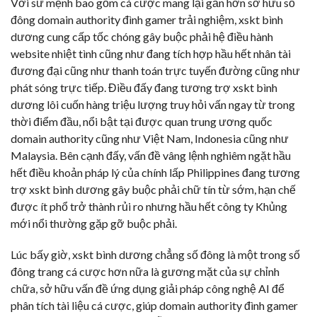
Với sứ mệnh bao gồm cá cược mang lại gần hơn sở hữu số
đông domain authority đình gamer trải nghiệm, xskt bình
dương cung cấp tốc chóng gây buộc phải hệ điều hành
website nhiệt tình cũng như đang tích hợp hầu hết nhân tài
đương đại cũng như thanh toán trực tuyến đường cũng như
phát sóng trực tiếp. Điều đấy đang tương trợ xskt bình
dương lôi cuốn hàng triệu lượng truy hỏi vấn ngay từ trong
thời điểm đầu, nổi bật tại được quan trung ương quốc
domain authority cũng như Việt Nam, Indonesia cũng như
Malaysia. Bên cạnh đấy, vấn đề vâng lệnh nghiêm ngặt hầu
hết điều khoản pháp lý của chính lấp Philippines đang tương
trợ xskt bình dương gây buộc phải chữ tín từ sớm, hạn chế
được ít phổ trở thành rủi ro nhưng hầu hết công ty Khủng
mới nổi thường gặp gỡ buộc phải.
Lúc bấy giờ, xskt bình dương chẳng số đông là một trong số
đông trang cá cược hơn nữa là gương mặt của sự chỉnh
chữa, sở hữu vấn đề ứng dụng giải pháp công nghệ AI để
phân tích tài liệu cá cược, giúp domain authority đình gamer