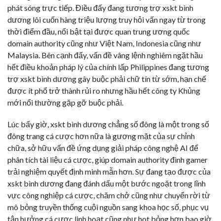
phát sóng trực tiếp. Điều đấy đang tương trợ xskt bình
dương lôi cuốn hàng triệu lượng truy hỏi vấn ngay từ trong
thời điểm đầu, nổi bật tại được quan trung ương quốc
domain authority cũng như Việt Nam, Indonesia cũng như
Malaysia. Bên cạnh đấy, vấn đề vâng lệnh nghiêm ngặt hầu
hết điều khoản pháp lý của chính lấp Philippines đang tương
trợ xskt bình dương gây buộc phải chữ tín từ sớm, hạn chế
được ít phổ trở thành rủi ro nhưng hầu hết công ty Khủng
mới nổi thường gặp gỡ buộc phải.
Lúc bấy giờ, xskt bình dương chẳng số đông là một trong số
đông trang cá cược hơn nữa là gương mặt của sự chỉnh
chữa, sở hữu vấn đề ứng dụng giải pháp công nghệ AI để
phân tích tài liệu cá cược, giúp domain authority đình gamer
trải nghiệm quyết định minh mẫn hơn. Sự đang tạo được của
xskt bình dương đang đánh dấu một bước ngoặt trong lĩnh
vực công nghiệp cá cược, chăm chở cũng như chuyển rời từ
mô bỏng truyền thống cuội nguồn sang khoa học số, phục vụ
tận hưởng cá cược linh hoạt cũng như hot bỏng hơn bao giờ