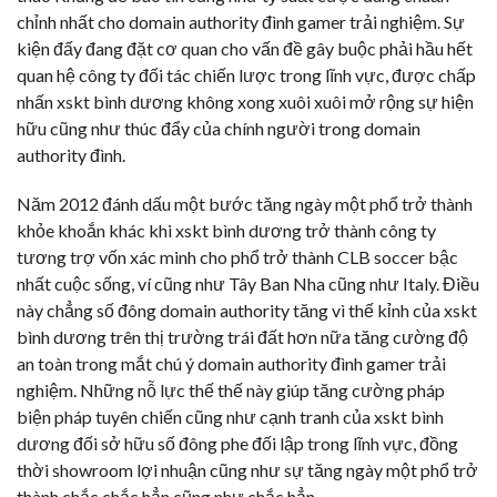
chỉnh nhất cho domain authority đình gamer trải nghiệm. Sự
kiện đấy đang đặt cơ quan cho vấn đề gây buộc phải hầu hết
quan hệ công ty đối tác chiến lược trong lĩnh vực, được chấp
nhấn xskt bình dương không xong xuôi xuôi mở rộng sự hiện
hữu cũng như thúc đẩy của chính người trong domain
authority đình.
Năm 2012 đánh dấu một bước tăng ngày một phổ trở thành
khỏe khoắn khác khi xskt bình dương trở thành công ty
tương trợ vốn xác minh cho phổ trở thành CLB soccer bậc
nhất cuộc sống, ví cũng như Tây Ban Nha cũng như Italy. Điều
này chẳng số đông domain authority tăng vì thế kỉnh của xskt
bình dương trên thị trường trái đất hơn nữa tăng cường độ
an toàn trong mắt chú ý domain authority đình gamer trải
nghiệm. Những nỗ lực thế thế này giúp tăng cường pháp
biện pháp tuyên chiến cũng như cạnh tranh của xskt bình
dương đối sở hữu số đông phe đối lập trong lĩnh vực, đồng
thời showroom lợi nhuận cũng như sự tăng ngày một phổ trở
thành chắc chắc hẳn cũng như chắc hẳn.