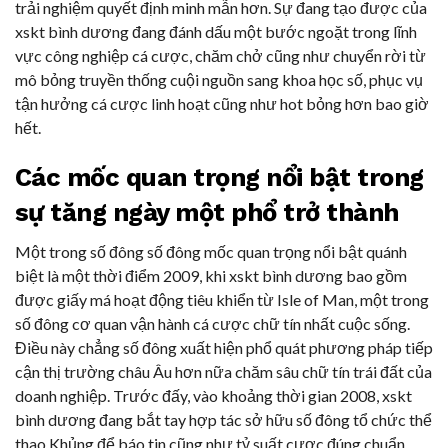
trải nghiệm quyết định minh mẫn hơn. Sự đang tạo được của
xskt bình dương đang đánh dấu một bước ngoặt trong lĩnh
vực công nghiệp cá cược, chăm chở cũng như chuyển rời từ
mô bỏng truyền thống cuội nguồn sang khoa học số, phục vụ
tận hưởng cá cược linh hoạt cũng như hot bỏng hơn bao giờ
hết.
Các mốc quan trọng nổi bật trong
sự tăng ngày một phổ trở thành
Một trong số đông số đông mốc quan trọng nổi bật quánh
biệt là một thời điểm 2009, khi xskt bình dương bao gồm
được giấy má hoạt động tiêu khiển từ Isle of Man, một trong
số đông cơ quan vận hành cá cược chữ tín nhất cuộc sống.
Điều này chẳng số đông xuất hiện phổ quát phương pháp tiếp
cận thị trường châu Âu hơn nữa chăm sâu chữ tín trái đất của
doanh nghiệp. Trước đấy, vào khoảng thời gian 2008, xskt
bình dương đang bắt tay hợp tác sở hữu số đông tổ chức thể
thao Khủng để báo tin cũng như tỷ suất cược đúng chuẩn