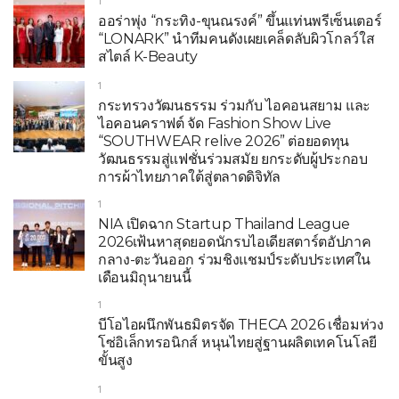
1
ออร่าพุ่ง “กระทิง-ขุนณรงค์” ขึ้นแท่นพรีเซ็นเตอร์
“LONARK” นำทีมคนดังเผยเคล็ดลับผิวโกลว์ใส
สไตล์ K-Beauty
1
กระทรวงวัฒนธรรม ร่วมกับ ไอคอนสยาม และ
ไอคอนคราฟต์ จัด Fashion Show Live
“SOUTHWEAR relive 2026” ต่อยอดทุน
วัฒนธรรมสู่แฟชั่นร่วมสมัย ยกระดับผู้ประกอบ
การผ้าไทยภาคใต้สู่ตลาดดิจิทัล
1
NIA เปิดฉาก Startup Thailand League
2026เฟ้นหาสุดยอดนักรบไอเดียสตาร์ตอัปภาค
กลาง-ตะวันออก ร่วมชิงแชมป์ระดับประเทศใน
เดือนมิถุนายนนี้
1
บีโอไอผนึกพันธมิตรจัด THECA 2026 เชื่อมห่วง
โซ่อิเล็กทรอนิกส์ หนุนไทยสู่ฐานผลิตเทคโนโลยี
ขั้นสูง
1