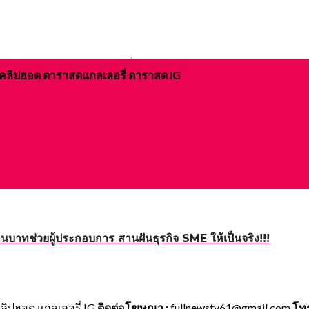
ิจ คลิปฮอต ดาราสดแกลเลอรี่ ดาราสด IG
ล้านบาทช่วยผู้ประกอบการ สานฝันธุรกิจ SME ให้เป็นจริง!!!
คลิปฮอต แกลเลอรี่ IG
ติดต่อโฆษณา :
fullnewstv61@gmail.com
โทร