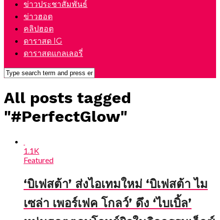
ข่าวประชาสัมพันธ์
ข่าวฮอต
คลิปฮอต
ดาราสด IG
ดาราสดแกลเลอรี่
All posts tagged
"#PerfectGlow"
1.1K
Featured
‘บิเฟสต้า’ ส่งไอเทมใหม่ ‘บิเฟสต้า ไม
เซล่า เพอร์เฟค โกลว์’ ดึง ‘ไบเบิ้ล’