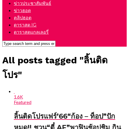
ข่าวประชาสัมพันธ์
ข่าวฮอต
คลิปฮอต
ดาราสด IG
ดาราสดแกลเลอรี่
All posts tagged "ลิ้นติด​
โปร"
1.6K
Featured
ลิ้นติดโปรแฟร์’66“ก้อง – ท็อป”ปัก
หมุด!! ชวน“ตี๋ AF”พาฟินช้อปชิม กิน