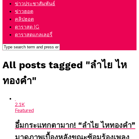
ข่าวประชาสัมพันธ์
ข่าวฮอต
คลิปฮอต
ดาราสด IG
ดาราสดแกลเลอรี่
All posts tagged "ลำไย ไห
ทองคำ"
2.1K
Featured
อึ๋มกระแทกตามาก! “ลำไย ไหทองคำ”
มาดูภาพเบื้องหลังขณะซ้อมร้องเพลง