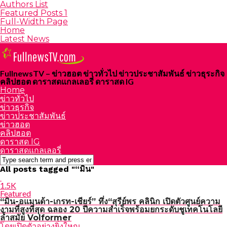
Authors List
Featured Posts 1
Full-Width Page
Home
Latest News
FullnewsTV – ข่าวฮอต ข่าวทั่วไป ข่าวประชาสัมพันธ์ ข่าวธุระกิจ
คลิปฮอต ดาราสดแกลเลอรี่ ดาราสด IG
Home
ข่าวทั่วไป
ข่าวธุรกิจ
ข่าวประชาสัมพันธ์
ข่าวฮอต
คลิปฮอต
ดาราสด IG
ดาราสดแกลเลอรี่
All posts tagged "“มิน"
1.5K
Featured
“มิน-อแมนด้า-เกรท-เชียร์” ทึ่ง“สุรีย์พร คลินิก เปิดตัวศูนย์ความ
งามที่สูงที่สุด ฉลอง 20 ปีความสำเร็จพร้อมยกระดับชูเทคโนโลยี
ล้ำสมัย Volformer
โดยเปิดตัวอย่างยิ่งใหญ...