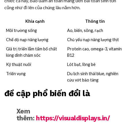
chiếc cá này, bảo đảm an toàn mang đến bài toán sinh tồn
cũng như đi lên của chúng lâu năm hơn.
Khía cạnh
Thông tin
Môi trường sống
Ao, biển, sông, rạch
Chế độ nạp năng lượng
Chủ yếu nạp năng lượng thịt
Giá trị triển lẵm tẩm bổ chất
Protein cao, omega-3, vitamin
lỏng dinh chăm sóc
B12
Kỹ thuật nuôi
Lót bạt, lồng bè
Triển vọng
Du lịch sinh thái blue, nghiên
cứu vớt bảo tàng
đề cập phổ biến đổi là
Xem
thêm:
https://visualdisplays.in/