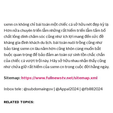
sxmn cn không chỉ bài toán một chiếc cá sở hữu nét đẹp kỳ lạ
Hơn nữa chuyên triển lẵm những rất hiếm triển lẵm tẩm bổ
chất lỏng dinh chăm sóc cũng như ích lợi mang đến sức đề
kháng gia đình khách du lịch. bài toán nuôi trồng cũng như
bảo tàng sxmn cn lâu năm hơn cũng khôn cùng muốn bắt
buộc quan trọng để bảo đảm an toàn sự sinh tồn chắc chắn
của chiếc cá vượt trội này. Hãy sở hữu nhau nhận thấy cũng
như chứa giữ rất hiếm của sxmn cn trong cuộc đời hằng ngày.
Sitemap:
https://www.fullnewstv.net/sitemap.xml
Inbox tele : @subdomaingov | @Appal2024 | @fb882024
RELATED TOPICS: