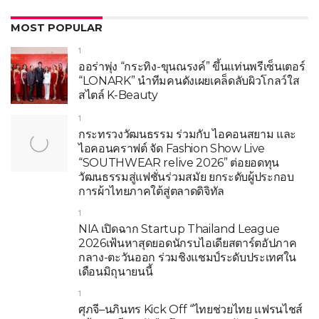
MOST POPULAR
1
ออร่าพุ่ง “กระทิง-ขุนณรงค์” ขึ้นแท่นพรีเซ็นเตอร์
“LONARK” นำทีมคนดังเผยเคล็ดลับผิวโกลว์ใส
สไตล์ K-Beauty
1
กระทรวงวัฒนธรรม ร่วมกับ ไอคอนสยาม และ
ไอคอนคราฟต์ จัด Fashion Show Live
“SOUTHWEAR relive 2026” ต่อยอดทุน
วัฒนธรรมสู่แฟชั่นร่วมสมัย ยกระดับผู้ประกอบ
การผ้าไทยภาคใต้สู่ตลาดดิจิทัล
1
NIA เปิดฉาก Startup Thailand League
2026เฟ้นหาสุดยอดนักรบไอเดียสตาร์ตอัปภาค
กลาง-ตะวันออก ร่วมชิงแชมป์ระดับประเทศใน
เดือนมิถุนายนนี้
1
ศุภจี–นภินทร Kick Off “ไทยช่วยไทย แฟรนไชส์