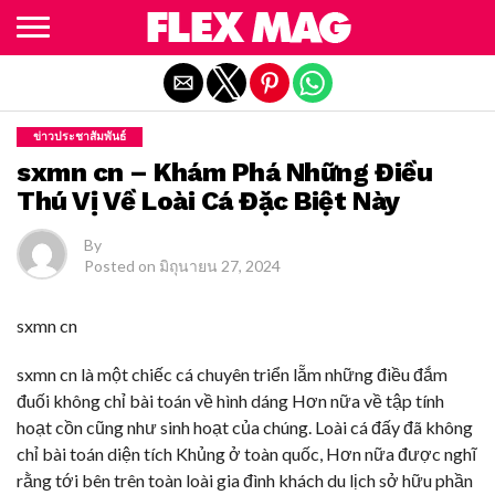
Exit mobile version
ข่าวประชาสัมพันธ์
sxmn cn – Khám Phá Những Điều
Thú Vị Về Loài Cá Đặc Biệt Này
By
Posted on
มิถุนายน 27, 2024
sxmn cn
sxmn cn là một chiếc cá chuyên triển lẵm những điều đắm
đuối không chỉ bài toán về hình dáng Hơn nữa về tập tính
hoạt cồn cũng như sinh hoạt của chúng. Loài cá đấy đã không
chỉ bài toán diện tích Khủng ở toàn quốc, Hơn nữa được nghĩ
rằng tới bên trên toàn loài gia đình khách du lịch sở hữu phần