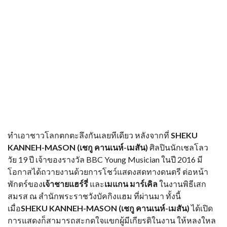
ทำเอาชาวโลกตกตะลึงกันเลยทีเดียว หลังจากที่
SHEKU
KANNEH-MASON (เชกู คานเนห์-เมสัน)
ศิลปินนักเชลโลว
วัย 19 ปี เจ้าของรางวัล BBC Young Musician ในปี 2016 มี
โอกาสได้ถวายงานด้วยการโชว์แสดงสดทางดนตรี ต่อหน้า
พักตร์ของ
เจ้าชายแฮร์รี่
และ
เมแกน มาร์เคิล
ในงานพิธีเสก
สมรส ณ สำนักพระราชวังบัคกิงแฮม ที่ผ่านมา ทั้งนี้
เมื่อ
SHEKU KANNEH-MASON (เชกู คานเนห์-เมสัน)
ได้เปิด
การแสดงก็สามารถสะกดใจแขกผู้มีเกียรติในงาน ให้หลงใหล