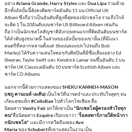
อย่าง
Ariana Grande, Harry Styles
และ
Dua Lipa
ร่วมด้วย
อีกทั้งอัลบั้มนี้ยังคงติดชาร์ตอันดับ 11 บน Official UK
Album ซึ่งถือว่าเป็นอันดับที่สูงที่สุดของนักเชลโล รวมถึงใกล้
จะติด 1 ใน 20อันดับบนชาร์ต US Billboard Album เช่นกัน
ถือว่าเป็นนักเชลโลสัญชาติอังกฤษคนแรกที่ติดอันดับบนชาร์ต
ได้ลำดับสูงขนาดนี้ ในส่วนของอัลบั้มของเขานั้น (ที่มีแนว
ดนตรีที่หลากหลายตั้งแต่ Shostakovich ไปจนถึง Bob
Marley) ได้รับความสนใจพอๆกับศิลปินที่มีชื่อเสียงอย่าง Ed
Sheeran, Taylor Swift และ Kendrick Lamar จนขึ้นอันดับ 1 บน
ชาร์ต UK Classicalอันดับ 10 บนชาร์ต Scottish Album และ
ชาร์ต CD Albums
นอกจากนี้ด้วยการแสดงของ
SHEKU KANNEH-MASON
(เชกู คานเนห์-เมสัน)
เป็นโชว์ที่น่าจดจำและประทับใจสุดๆ จน
เกิดแฮชแท็ก
#CelloBae
ไปทั่วโลกโซเชียล สื่อ
นิตยสาร
Vanity Fair
ยกให้เขาเป็น
“นักเชลโลผู้ครองหัวใจทุก
คน”
สื่อนิตยสาร
Esquire
เรียกเขาว่า “
ร็อคสตาร์ภายใต้หน้ากา
กนักเชลโล”
และมีการทวีตถึงเพลง
Ave
Maria
ของ
Schubert
ที่เขาแสดงในงาน
เป็น