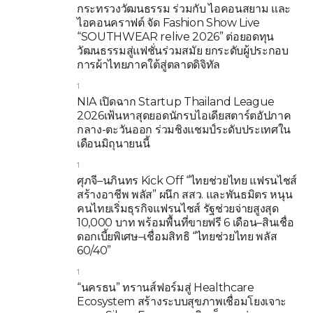
กระทรวงวัฒนธรรม ร่วมกับ ไอคอนสยาม และ
ไอคอนคราฟต์ จัด Fashion Show Live
“SOUTHWEAR relive 2026” ต่อยอดทุน
วัฒนธรรมสู่แฟชั่นร่วมสมัย ยกระดับผู้ประกอบ
การผ้าไทยภาคใต้สู่ตลาดดิจิทัล
1
NIA เปิดฉาก Startup Thailand League
2026เฟ้นหาสุดยอดนักรบไอเดียสตาร์ตอัปภาค
กลาง-ตะวันออก ร่วมชิงแชมป์ระดับประเทศใน
เดือนมิถุนายนนี้
1
ศุภจี–นภินทร Kick Off “ไทยช่วยไทย แฟรนไชส์
สร้างอาชีพ พลัส” ผนึก สสว. และพันธมิตร หนุน
คนไทยเริ่มธุรกิจแฟรนไชส์ รัฐช่วยจ่ายสูงสุด
10,000 บาท พร้อมพื้นที่ขายฟรี 6 เดือน–สินเชื่อ
ดอกเบี้ยพิเศษ–เชื่อมสิทธิ “ไทยช่วยไทย พลัส
60/40”
1
“นครธน” ทรานส์ฟอร์มสู่ Healthcare
Ecosystem สร้างระบบสุขภาพเชื่อมโยงเจาะ