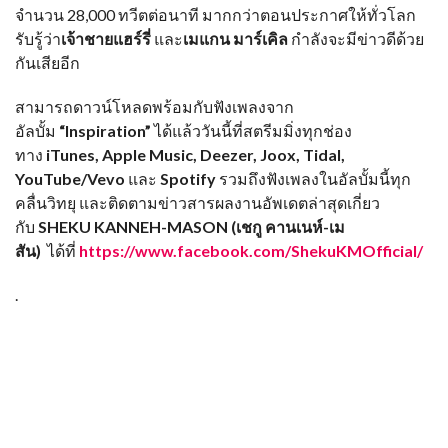
จำนวน 28,000 ทวีตต่อนาที มากกว่าตอนประกาศให้ทั่วโลก
รับรู้ว่า
เจ้าชายแฮร์รี่
และ
เมแกน มาร์เคิล
กำลังจะมีข่าวดีด้วย
กันเสียอีก
สามารถดาวน์โหลดพร้อมกับฟังเพลงจาก
อัลบั้ม
“Inspiration”
ได้แล้ววันนี้ที่สตรีมมิ่งทุกช่อง
ทาง
iTunes, Apple Music, Deezer, Joox, Tidal,
YouTube/Vevo
และ
Spotify
รวมถึงฟังเพลงในอัลบั้มนี้ทุก
คลื่นวิทยุ และติดตามข่าวสารผลงานอัพเดตล่าสุดเกี่ยว
กับ
SHEKU KANNEH-MASON (เชกู คานเนห์-เม
สัน)
ได้ที่
https://www.facebook.com/ShekuKMOfficial/
.