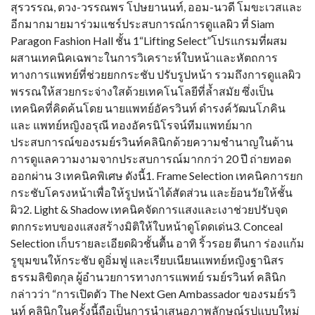
สุรวรรณ, ดวง-วรรณพร โปษยานนท์, ออม-นวดี โมขะเวสและ
อีกมากมายมาร่วมแชร์ประสบการณ์การดูแลผิว ที่ Siam
Paragon Fashion Hall ชั้น 1“Lifting Select”โปรแกรมที่ผสม
ผสานเทคนิคเฉพาะในการวิเคราะห์ใบหน้าและหัตถการ
ทางการแพทย์ที่ช่วยยกกระชับ ปรับรูปหน้า รวมถึงการดูแลผิว
พรรณให้สวยกระจ่างใสด้วยเทคโนโลยีที่ล้ำสมัย ซึ่งเป็น
เทคนิคที่คิดค้นโดย นายแพทย์อัครวินท์ ดำรงค์วัฒนโภคิน
และ แพทย์หญิงอรุณี ทองอัครนิโรจน์ทีมแพทย์มาก
ประสบการณ์ของรมย์รวินท์คลินิกด้วยความชำนาญในด้าน
การดูแลความงามจากประสบการณ์มากกว่า 20 ปี ถ่ายทอด
ออกผ่าน 3 เทคนิคพิเศษ ดังนี้1. Frame Selection เทคนิคการยก
กระชับโครงหน้าเพื่อให้รูปหน้าได้สัดส่วน และย้อนวัยให้ชั้น
ผิว2. Light & Shadow เทคนิคจัดการแสงและเงาช่วยปรับจุด
ตกกระทบของแสงสร้างมิติให้ใบหน้าดูโดดเด่น3. Conceal
Selection เก็บรายละเอียดผิวชั้นตื้น อาทิ ริ้วรอย ตีนกา ร่องแก้ม
รูขุมขนให้กระชับ ดูอิ่มฟู และเรียบเนียนแพทย์หญิงฐานิสร
ธรรมลิขิตกุล ผู้อำนวยการทางการแพทย์ รมย์รวินท์ คลินิก
กล่าวว่า “การเปิดตัว The Next Gen Ambassador ของรมย์รวิ
นท์ คลินิกในครั้งนี้ถือเป็นการนำเสนอภาพลักษณ์รูปแบบใหม่