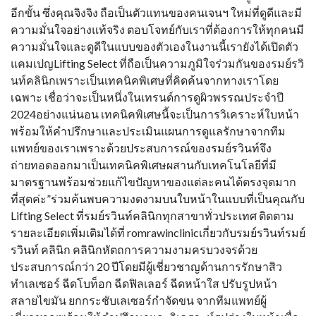
อีกขั้น ซึ่งคุณจิงจิง ถือเป็นตัวแทนของคนเจนฯ ใหม่ที่ดูดีและมี
ความมั่นใจอย่างแท้จริง ตอบโจทย์กับเราที่ต้องการให้ทุกคนมี
ความมั่นใจและดูดีในแบบของตัวเองในงานนี้เรายังได้เปิดตัว
แคมเปญLifting Select ที่ถือเป็นความภูมิใจร่วมกันของรมย์รวิ
นท์คลินิกเพราะเป็นเทคนิคพิเศษที่คิดค้นจากทางเราโดย
เฉพาะ เชื่อว่าจะเป็นหนึ่งในเทรนด์การดูผิวพรรณประจำปี
2024อย่างแน่นอน เทคนิคพิเศษนี้จะเป็นการวิเคราะห์ใบหน้า
พร้อมให้คำปรึกษาและประเมินแผนการดูแลรักษาจากทีม
แพทย์ของเราเพราะด้วยประสบการณ์ของรมย์รวินท์จึง
ถ่ายทอดออกมาเป็นเทคนิคพิเศษผสานกับเทคโนโลยีที่มี
มาตรฐานพร้อมช่วยแก้ไขปัญหาของแต่ละคนได้ตรงจุดมาก
ที่สุดค่ะ”ร่วมค้นพบความงดงามบนใบหน้าในแบบที่เป็นคุณกับ
Lifting Select ที่รมย์รวินท์คลินิกทุกสาขาทั่วประเทศ ติดตาม
รายละเอียดเพิ่มเติมได้ที่ romrawinclinicเกี่ยวกับรมย์รวินท์รมย์
รวินท์ คลินิก คลินิกหัตถการความงามครบวงจรด้วย
ประสบการณ์กว่า 20 ปีโดยมีผู้เชี่ยวชาญด้านการรักษาสิว
ทำเลเซอร์ ฉีดโบท็อก ฉีดฟิลเลอร์ ฉีดหน้าใส ปรับรูปหน้า
สลายไขมัน ยกกระชับเลเซอร์กำจัดขน จากทีมแพทย์ผู้