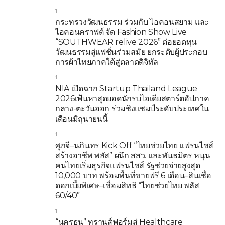
1
กระทรวงวัฒนธรรม ร่วมกับ ไอคอนสยาม และ
ไอคอนคราฟต์ จัด Fashion Show Live
“SOUTHWEAR relive 2026” ต่อยอดทุน
วัฒนธรรมสู่แฟชั่นร่วมสมัย ยกระดับผู้ประกอบ
การผ้าไทยภาคใต้สู่ตลาดดิจิทัล
1
NIA เปิดฉาก Startup Thailand League
2026เฟ้นหาสุดยอดนักรบไอเดียสตาร์ตอัปภาค
กลาง-ตะวันออก ร่วมชิงแชมป์ระดับประเทศใน
เดือนมิถุนายนนี้
1
ศุภจี–นภินทร Kick Off “ไทยช่วยไทย แฟรนไชส์
สร้างอาชีพ พลัส” ผนึก สสว. และพันธมิตร หนุน
คนไทยเริ่มธุรกิจแฟรนไชส์ รัฐช่วยจ่ายสูงสุด
10,000 บาท พร้อมพื้นที่ขายฟรี 6 เดือน–สินเชื่อ
ดอกเบี้ยพิเศษ–เชื่อมสิทธิ “ไทยช่วยไทย พลัส
60/40”
1
“นครธน” ทรานส์ฟอร์มสู่ Healthcare