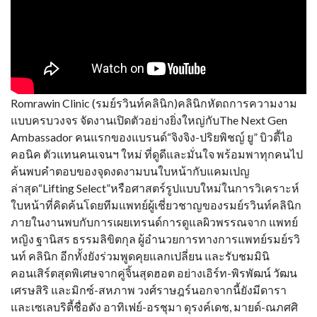
Romrawin Clinic (รมย์รวินท์คลินิก)คลินิกหัตถการความงาม
แบบครบวงจร จัดงานเปิดตัวอย่างยิ่งใหญ่กับThe Next Gen
Ambassador คนแรกของแบรนด์“จิงจิง-ปริยพิชญ์ ยู” บิวตี้ไอ
คอนิค ตัวแทนคนเจนฯ ใหม่ ที่ดูดีและมั่นใจ พร้อมพาทุกคนไป
ค้นพบคำตอบของจุดงดงามบนใบหน้ากับแคมเปญ
ล่าสุด“Lifting Select”หรือศาสตร์รูปแบบใหม่ในการวิเคราะห์
ใบหน้าที่คิดค้นโดยทีมแพทย์ผู้เชี่ยวชาญของรมย์รวินท์คลินิก
ภายในงานพบกับการเผยเทรนด์การดูแลผิวพรรณจาก แพทย์
หญิง ฐานิสร ธรรมลิขิตกุล ผู้อำนวยการทางการแพทย์รมย์รวิ
นท์ คลินิก อีกทั้งยังร่วมพูดคุยแลกเปลี่ยน และรับชมมินิ
คอนเสิร์ตสุดพิเศษจากคู่จิ้นสุดฮอต อย่างเอิร์ท-พิรพัฒน์ วัฒน
เศรษสิริ และมิกซ์-สหภาพ วงศ์ราษฎร์นอกจากนี้ยังมีดารา
และเซเลบริตี้ชื่อดัง อาทิเฟย์-อรชุมา ดุรงค์เดช, มายด์-ณภศศิ