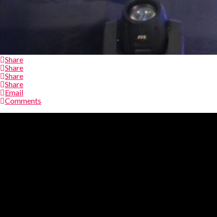
Share
Share
Share
Share
Email
Comments