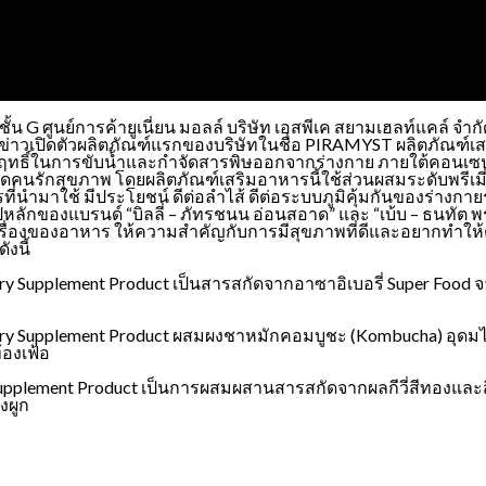
ชั้น G ศูนย์การค้ายูเนี่ยน มอลล์ บริษัท เอสพีเค สยามเฮลท์แคล์ 
วเปิดตัวผลิตภัณฑ์แรกของบริษัทในชื่อ PIRAMYST ผลิตภัณฑ์เสริม
่มีฤทธิ์ในการขับน้ำและกำจัดสารพิษออกจากร่างกาย ภายใต้คอนเซป
ตลาดคนรักสุขภาพ โดยผลิตภัณฑ์เสริมอาหารนี้ใช้ส่วนผสมระดับพรีเม
ที่นำมาใช้ มีประโยชน์ ดีต่อลำไส้ ดีต่อระบบภูมิคุ้มกันของร่างก
องแบรนด์ “บิลลี่ – ภัทรชนน อ่อนสอาด” และ “เบ้บ – ธนทัต พรรณ
นเรื่องของอาหาร ให้ความสำคัญกับการมีสุขภาพที่ดีและอยากทำให
ังนี้
ry Supplement Product เป็นสารสกัดจากอาซาอิเบอรี่ Super Food 
ry Supplement Product ผสมผงชาหมักคอมบูชะ (Kombucha) อุดมไปด้ว
้องเฟ้อ
y Supplement Product เป็นการผสมผสานสารสกัดจากผลกีวี่สีทองและสี
งผูก