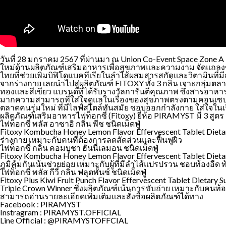
วันที่ 28 มกราคม 2567 ที่ผ่านมา ณ Union Co-Event Space Zone A 
ใหม่ด้านผลิตภัณฑ์เสริมอาหารเพื่อสุขภาพและความงาม จัดแถลงข่า
ไทยที่ช่วยเพิ่มบิฟิโดแบคทีเรียในลำไส้ผสมสารสกัดและวิตามินที
จากร่างกาย เลยนำไปสู่ผลิตภัณฑ์ FITOXY ทั้ง 3 กลิ่น เจาะกลุ่ม
ทองและสีเขียว แบรนด์ที่ได้รับรางวัลการันตีคุณภาพ ซึ่งสารอาหาร
มากความสามารถที่ใส่ใจดูแลในเรื่องของสุขภาพตรงตามคอนเซปหลักข
ตลาดคนรุ่มใหม่ ที่มีไลฟ์สไตล์ทันสมัย ชอบออกกำลังกาย ใส่ใจใ
ผลิตภัณฑ์เสริมอาหารไฟท็อกซี่ (Fitoxy) ยี่ห้อ PIRAMYST มี 3 สูตร ด
ไฟท็อกซี่ พลัส อาซาอิ กลิ่น พีช ชนิดเม็ดฟู่
Fitoxy Kombucha Honey Lemon Flavor Effervescent Tablet Dieta
ร่างกาย เหมาะกับคนที่ต้องการลดสัดส่วนและฟื้นฟูผิว
ไฟท็อกซี่ กลิ่น คอมบูชา ฮันนี่เลมอน ชนิดเม็ดฟู่
Fitoxy Kombucha Honey Lemon Flavor Effervescent Tablet Dieta
ภูมิคุ้มกันเน้นช่วยย่อย เหมาะกับผู้ที่มีลำไส้แปรปรวน ชอบท้องอืด ท
ไฟท็อกซี่ พลัส กีวี่ กลิ่น ฟลุตพั้นซ์ ชนิดเม็ดฟู่
Fitoxy Plus Kiwi Fruit Punch Flavor Effervescent Tablet Dietar
Triple Crown Winner ซึ่งผลิตภัณฑ์เน้นการขับถ่าย เหมาะกับคนท้อ
สามารถอ่านรายละเอียดเพิ่มเติมและสั่งซื้อผลิตภัณฑ์ได้ทาง
Facebook : PIRAMYST
Instragram : PIRAMYST.OFFICIAL
Line Official : @PIRAMYSTOFFCIAL