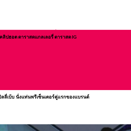
ิจ คลิปฮอต ดาราสดแกลเลอรี่ ดาราสด IG
ลี่เบ้บ นั่งแท่นพรีเซ็นเตอร์คู่แรกของแบรนด์