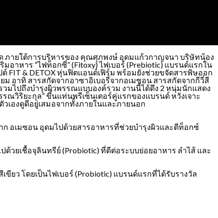
จำกัด ภายใต้การบริหารของ คุณศุภพงษ์ อุดมแก้วกาญจนา บริษัทน้อง
อาหาร “ไฟท็อกซี่” (Fitoxy) ไฟเบอร์ (Prebiotic) แบรนด์แรกใน
ต์ FIT & DETOX หุ่นฟิตแอนด์เฟิร์ม พร้อมยังช่วยขจัดสารพิษออก
ี่ยม อาทิ สารสกัดจากอาซาอิเบอรี่จากอเมซอน สารสกัดจากกีวี่สี
ายรวมไปถึงบำรุงผิวพรรณแบบองค์รวม งานนี้ได้ดึง 2 หนุ่มนักแสดง
วิริยะกุล” ขึ้นแท่นพรีเซ็นเตอร์คู่แรกของแบรนด์ หวังเจาะ
้ตัวเองดูดีอยู่เสมอจากทั้งภายในและภายนอก
จาก อเมซอน อุดมไปด้วยสารอาหารที่ช่วยบำรุงผิวและดีท็อกซ์
ยเชื้อจุลินทรีย์ (Probiotic) ที่ดีต่อระบบย่อยอาหาร ลำไส้ และ
เขียว โดยเป็นไฟเบอร์ (Probiotic) แบรนด์แรกที่ได้รับรางวัล