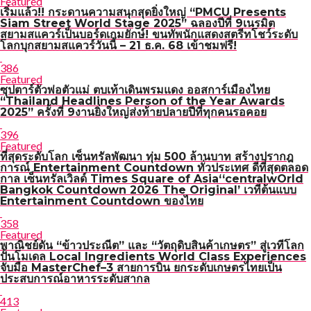
Featured
เริ่มแล้ว!! กระดานความสนุกสุดยิ่งใหญ่ “PMCU Presents
Siam Street World Stage 2025” ฉลองปีที่ 9เนรมิต
สยามสแควร์เป็นบอร์ดเกมยักษ์! ขนทัพนักแสดงสตรีทโชว์ระดับ
โลกบุกสยามสแควร์วันนี้ – 21 ธ.ค. 68 เข้าชมฟรี!
386
Featured
ซุปตาร์ตัวพ่อตัวแม่ ตบเท้าเดินพรมแดง ออสการ์เมืองไทย
“Thailand Headlines Person of the Year Awards
2025” ครั้งที่ 9งานยิ่งใหญ่ส่งท้ายปลายปีที่ทุกคนรอคอย
396
Featured
ที่สุดระดับโลก เซ็นทรัลพัฒนา ทุ่ม 500 ล้านบาท สร้างปรากฎ
การณ์ Entertainment Countdown ทั่วประเทศ ดีที่สุดตลอด
กาล เซ็นทรัลเวิลด์ Times Square of Asia‘‘centralwOrld
Bangkok Countdown 2026 The Original’ เวทีต้นแบบ
Entertainment Countdown ของไทย
358
Featured
พาณิชย์ดัน “ข้าวประณีต” และ “วัตถุดิบสินค้าเกษตร” สู่เวทีโลก
ปั้นโมเดล Local Ingredients World Class Experiences
จับมือ MasterChef–3 สายการบิน ยกระดับเกษตรไทยเป็น
ประสบการณ์อาหารระดับสากล
413