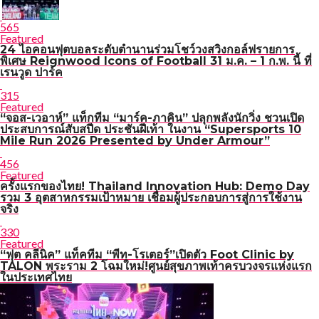
565
Featured
24 ไอคอนฟุตบอลระดับตำนานร่วมโชว์วงสวิงกอล์ฟรายการ
พิเศษ Reignwood Icons of Football 31 ม.ค. – 1 ก.พ. นี้ ที่
เรนวูด ปาร์ค
315
Featured
“จอส-เวอาห์” แท็กทีม “มาร์ค-ภาคิน” ปลุกพลังนักวิ่ง ชวนเปิด
ประสบการณ์สับสปีด ประชันฝีเท้า ในงาน “Supersports 10
Mile Run 2026 Presented by Under Armour”
456
Featured
ครั้งแรกของไทย! Thailand Innovation Hub: Demo Day
รวม 3 อุตสาหกรรมเป้าหมาย เชื่อมผู้ประกอบการสู่การใช้งาน
จริง
330
Featured
“ฟุต คลีนิค” แท็คทีม “พีท-โรเตอร์”เปิดตัว Foot Clinic by
TALON พระราม 2 โฉมใหม่!ศูนย์สุขภาพเท้าครบวงจรแห่งแรก
ในประเทศไทย