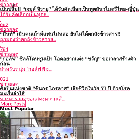
ข่าวฮอต
เป็นปลิื้ม!! “เจมส์ จิรายุ” ได้รับคัดเลือกเป็นทูตสันวไมตรีไทย-ญี่่ปุ่น
ได้รับคัดเลือกเป็นทูตส...
662
ข่าวฮอต
“มิ้นท์” เมินคนเม้าท์แฟนไม่หล่อ ยันไม่ได้ตกถังข้าวสาร!!
ถูกมองว่าตกถังข้าวสารส...
784
ข่าวฮอต
“กอล์ฟ” ชิลล์โดนซูมเป้า โอดอยากแต่ง “ขวัญ” ขอเวลาสร้างตัว
ก่อน
สำหรับหนุ่ม “กอล์ฟ พิช...
821
ข่าวฮอต
ศิลปินแห่งชาติ “ชินกร ไกรลาศ” เสียชีวิตในวัย 71 ปี ด้วยโรค
มะเร็งลำไส้
ทางดาราสดขอแสดงความเสี...
More Posts
Most Popular