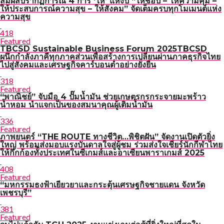
สัมผัสปรากฏการณ์ 4 การ ‘ให้’ แห่งปี “ให้ช้อป – ให้ความคุ้ม –
ให้ประสบการณ์ความสุข – ให้สังคม” จัดเต็มครบทุกโมเมนต์แห่ง
ความสุข
418
Featured
TBCSD Sustainable Business Forum 2025TBCSD
ผนึกกำลังภาคีทุกภาคส่วนเพื่อสร้างการเปลี่ยนผ่านภาคธุรกิจไทย
ไปสู่สังคมและเศรษฐกิจคาร์บอนต่ำอย่างยั่งยืน
318
Featured
“พาณิชย์” จับมือ 4 ปั๊มน้ำมัน ช่วยเกษตรกรกระจายมะพร้าว
น้ำหอม นำแจกเป็นของสมนาคุณผู้เติมน้ำมัน
336
Featured
ภาพยนตร์ “THE ROUTE ทางชีวิต…พิชิตฝัน” จัดงานเปิดตัวยิ่ง
ใหญ่ พร้อมส่งมอบแรงบันดาลใจสู่ผู้ชม ร่วมส่งใจเชียร์นักกีฬาไทย
ให้กึกก้องทั้งประเทศในซีเกมส์และอาเซียนพาราเกมส์ 2025
408
Featured
“มหกรรมธงฟ้าเยียวยาและกระตุ้นเศรษฐกิจชายแดน จังหวัด
เพชรบุรี”
381
Featured