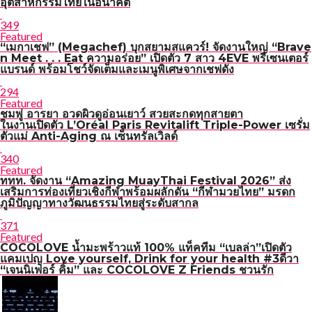
อุตสาหกรรมไทยในอนาคต
349
Featured
“เมกาเชฟ” (Megachef) บุกสยามสแควร์! จัดงานใหญ่ “Brave
n Meet . . . Eat ความอร่อย” เปิดตัว 7 สาว 4EVE พรีเซนเตอร์
แบรนด์ พร้อมโชว์จัดเต็มและเมนูพิเศษจากเชฟดัง
294
Featured
ชมพู่ อารยา อวดผิวดูอ่อนเยาว์ สวยสะกดทุกสายตา
ในงานเปิดตัว L’Oréal Paris Revitalift Triple-Power เซรั่ม
ตัวแม่ Anti-Aging ณ เซ็นทรัลเวิลด์
340
Featured
ททท. จัดงาน “Amazing MuayThai Festival 2026” ส่ง
เสริมการท่องเที่ยวเชิงกีฬาพร้อมผลักดัน “กีฬามวยไทย” มรดก
ภูมิปัญญาทางวัฒนธรรมไทยสู่ระดับสากล
371
Featured
COCOLOVE น้ำมะพร้าวแท้ 100% แท็คทีม “เบลล่า”เปิดตัว
แคมเปญ Love yourself, Drink for your health #3ดีวา
“เจนนิเฟอร์ คิ้ม” และ COCOLOVE Z Friends ชวนรัก