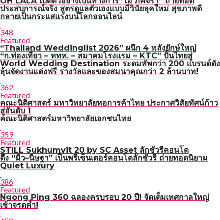
OH LALA เปิดตัวอย่างเป็นทางการ“โอ๋ ภัคจีรา” ถ่ายทอด
ประสบการณ์จริง สูตรดูแลตัวเองแบบมีวินัยลุคใหม่ สุขภาพดี
กลายเป็นกระแสแรงบนโลกออนไลน์
348
Featured
“Thailand Weddinglist 2026” ผนึก 4 พลังยักษ์ใหญ่
“ก.ท่องเที่ยว – ททท. – สมาคมโรงแรม – KTC” ปั้นไทยสู่
World Wedding Destination ระดมทัพกว่า 200 แบรนด์ดัง
ลุ้นจัดงานแต่งฟรี รางวัลและของสมนาคุณกว่า 2 ล้านบาท!
362
Featured
คณะนิติศาสตร์ มหาวิทยาลัยหอการค้าไทย ประกาศวิสัยทัศน์ก้าว
สู่อันดับ 1
คณะนิติศาสตร์มหาวิทยาลัยเอกชนไทย
359
Featured
STILL Sukhumvit 20 by SC Asset ลักชัวรีคอนโด
ดึง “มิว–นิษฐา” เป็นพรีเซ็นเตอร์คอนโดลักชัวรี ถ่ายทอดนิยาม
Quiet Luxury
386
Featured
Ngong Ping 360 ฉลองครบรอบ 20 ปี! จัดเต็มเทศกาลใหญ่
เช้าจรดค่ำ!