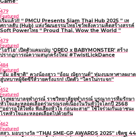
Game”
479
Featured
เริ่มแล้ว!! “ PMCU Presents Siam Thai Hub 2025 ” เท
ศกาลฮับ (Hub) แห่งวัฒนธรรมไทยโชว์พลังความคิดสร้างสรรค์
Soft Powerไทย “ Proud Thai, Wow the World ”
479
Featured
‘โอรีโอ’ เปิดตัวแคมเปญ ‘OREO x BABYMONSTER’ สร้าง
ปรากฏการณ์ความสนุกครั้งใหม่ #TwistLickDance
484
Featured
“อั้ม อธิชาติ” ควงน้องสาว “อ้อม ณัฐกานต์” ทุ่มงบมหาศาลผงาด
สู่บทบาทผู้จัดซีรีส์วายครั้งแรก! เปิดตัว “ใครในกระจก”
452
Featured
โรงพยาบาลจุฬาภรณ์ ราชวิทยาลัยจุฬาภรณ์ บูรณาการทีมรักษา
หัวใจและหลอดเลือดร่วมรณรงค์เนื่องในวันหัวใจโลกปี 2568
“อย่ารอให้ใจพัง ฟังเสียงหัวใจ ก่อนจะสาย” ใช้ใจร่วมกันเอาชนะ
โรคหัวใจและหลอดเลือดไปด้วยกัน
462
Featured
สสว. มอบรางวัล “THAI SME-GP AWARDS 2025” เชิดชู 44