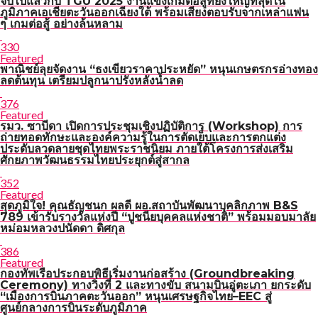
จบไปแล้วกับ TGU 2025 งานแข่งเกมต่อสู้ที่ยิ่งใหญ่ที่สุดใน
ภูมิภาคเอเชียตะวันออกเฉียงใต้ พร้อมเสียงตอบรับจากเหล่าแฟน
ๆ เกมต่อสู้ อย่างล้นหลาม
330
Featured
พาณิชย์ลุยจัดงาน “ธงเขียวราคาประหยัด” หนุนเกษตรกรอ่างทอง
ลดต้นทุน เตรียมปลูกนาปรังหลังน้ำลด
376
Featured
รมว. ซาบีดา เปิดการประชุมเชิงปฏิบัติการ (Workshop) การ
ถ่ายทอดทักษะและองค์ความรู้ในการตัดเย็บและการตกแต่ง
ประดับลวดลายชุดไทยพระราชนิยม ภายใต้โครงการส่งเสริม
ศักยภาพวัฒนธรรมไทยประยุกต์สู่สากล
352
Featured
สุดภูมิใจ! คุณธัญชนก ผลดี ผอ.สถาบันพัฒนาบุคลิกภาพ B&S
789 เข้ารับรางวัลแห่งปี “ปูชนียบุคคลแห่งชาติ” พร้อมมอบมาลัย
หม่อมหลวงปนัดดา ดิศกุล
386
Featured
กองทัพเรือประกอบพิธีเริ่มงานก่อสร้าง (Groundbreaking
Ceremony) ทางวิ่งที่ 2 และทางขับ สนามบินอู่ตะเภา ยกระดับ
“เมืองการบินภาคตะวันออก” หนุนเศรษฐกิจไทย–EEC สู่
ศูนย์กลางการบินระดับภูมิภาค