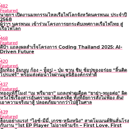
482
Featured
นายกฯ เปิดงานมหกรรมไหลเรือไฟโลกจังหวัดนครพนม ประจำปี
2568
ผู้ว่าฯ นครพนม เข้าร่วมโครงการยกระดับเทศกาลเรือไฟไทย สู่
เรือไฟโลก
468
Featured
ดีป้า แถลงผลสำเร็จโครงการ Coding Thailand 2025: AI-
Driven Future
420
Featured
อิ่มท้อง อิ่มบุญ ก้อง – ท็อป – บุ๋ม ชวน ชิม ช้อปของอร่อย “ลิ้นติด
โปรแฟร์” พร้อมส่งต่อน้ำใจผ่านมูลนิธิองค์กรทำดี
437
Featured
ทองแท้กี่โมง! “เม พรีมายา” แถลงฟาดเดือด “ยาย่า-หมอต่อ” ผิด
หวังใช้เรื่องสารอันตรายมาดิสเครดิต ทั้งที่อัยการสั่งไม่ฟ้อง ลั่น!
เอาความจริงมาสู้ ปลอดภัยมากกว่าไปสู้ในศาล
439
Featured
ฮ็อบอย่างแรง! “ไอซ์-มีมี่, เกรซ-หนิงหนิง” สาดโมเมนต์ฟินลั่นโรง
กับงาน “1st EP Player ไม่อาจห้ามรัก – First Love, First