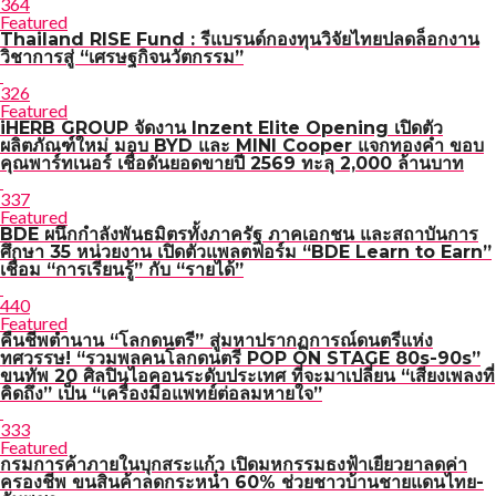
364
Featured
Thailand RISE Fund : รีแบรนด์กองทุนวิจัยไทยปลดล็อกงาน
วิชาการสู่ “เศรษฐกิจนวัตกรรม”
326
Featured
iHERB GROUP จัดงาน Inzent Elite Opening เปิดตัว
ผลิตภัณฑ์ใหม่ มอบ BYD และ MINI Cooper แจกทองคำ ขอบ
คุณพาร์ทเนอร์ เชื่อดันยอดขายปี 2569 ทะลุ 2,000 ล้านบาท
337
Featured
BDE ผนึกกำลังพันธมิตรทั้งภาครัฐ ภาคเอกชน และสถาบันการ
ศึกษา 35 หน่วยงาน เปิดตัวแพลตฟอร์ม “BDE Learn to Earn”
เชื่อม “การเรียนรู้” กับ “รายได้”
440
Featured
คืนชีพตำนาน “โลกดนตรี” สู่มหาปรากฏการณ์ดนตรีแห่ง
ทศวรรษ! “รวมพลคนโลกดนตรี POP ON STAGE 80s-90s”
ขนทัพ 20 ศิลปินไอคอนระดับประเทศ ที่จะมาเปลี่ยน “เสียงเพลงที่
คิดถึง” เป็น “เครื่องมือแพทย์ต่อลมหายใจ”
333
Featured
กรมการค้าภายในบุกสระแก้ว เปิดมหกรรมธงฟ้าเยียวยาลดค่า
ครองชีพ ขนสินค้าลดกระหน่ำ 60% ช่วยชาวบ้านชายแดนไทย-