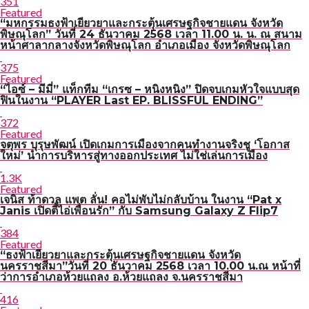
351
Featured
“มหกรรมธงฟ้าเยียวยาและกระตุ้นเศรษฐกิจชายแดน จังหวัด
พิษณุโลก” วันที่ 24 ธันวาคม 2568 เวลา 11.00 น. น. ณ สนาม
หน้าศาลากลางจังหวัดพิษณุโลก อำเภอเมือง จังหวัดพิษณุโลก
375
Featured
“ไอซ์ – มีมี่” แท็กทีม “เกรซ – หนิงหนิง” ปิดจบเกมหัวใจแบบสุด
ฟินในงาน “PLAYER Last EP. BLISSFUL ENDING”
372
Featured
จตุพร บุรุษพัฒน์ เปิดเกมการเมืองจากคนทำงานจริงชู ‘โอกาส
ใหม่’ นำการบริหารสู่ทางออกประเทศ ไม่ใช่เล่นการเมือง
1.3K
Featured
เจนิส ท้าดวล แพต ลั่น! คอไม่พับไม่กลับบ้าน ในงาน “Pat x
Janis เปิดตี้ไอ่เพื่อนรัก” กับ Samsung Galaxy Z Flip7
384
Featured
“ธงฟ้าเยียวยาและกระตุ้นเศรษฐกิจชายแดน จังหวัด
นครราชสีมา”วันที่ 20 ธันวาคม 2568 เวลา 10.00 น.ณ หน้าที่
ว่าการอำเภอห้วยแถลง อ.ห้วยแถลง จ.นครราชสีมา
416