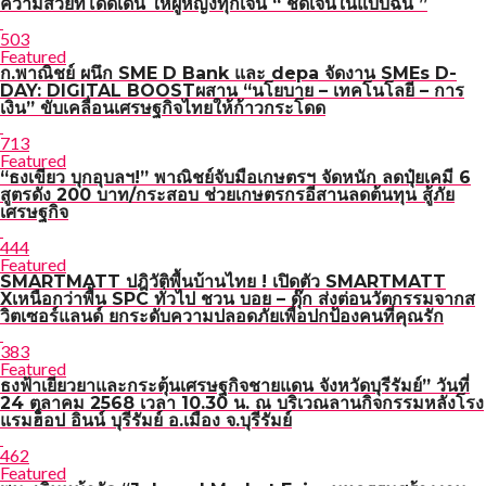
ความสวยที่โดดเด่น ให้ผู้หญิงทุกเจน “ ชัดเจนในแบบฉัน ”
503
Featured
ก.พาณิชย์ ผนึก SME D Bank และ depa จัดงาน SMEs D-
DAY: DIGITAL BOOSTผสาน “นโยบาย – เทคโนโลยี – การ
เงิน” ขับเคลื่อนเศรษฐกิจไทยให้ก้าวกระโดด
713
Featured
“ธงเขียว บุกอุบลฯ!” พาณิชย์จับมือเกษตรฯ จัดหนัก ลดปุ๋ยเคมี 6
สูตรดัง 200 บาท/กระสอบ ช่วยเกษตรกรอีสานลดต้นทุน สู้ภัย
เศรษฐกิจ
444
Featured
SMARTMATT ปฎิวัติพื้นบ้านไทย ! เปิดตัว SMARTMATT
Xเหนือกว่าพื้น SPC ทั่วไป ชวน บอย – ดุ๊ก ส่งต่อนวัตกรรมจากส
วิตเซอร์แลนด์ ยกระดับความปลอดภัยเพื่อปกป้องคนที่คุณรัก
383
Featured
ธงฟ้าเยียวยาและกระตุ้นเศรษฐกิจชายแดน จังหวัดบุรีรัมย์” วันที่
24 ตุลาคม 2568 เวลา 10.30 น. ณ บริเวณลานกิจกรรมหลังโรง
แรมฮ็อป อินน์ บุรีรัมย์ อ.เมือง จ.บุรีรัมย์
462
Featured