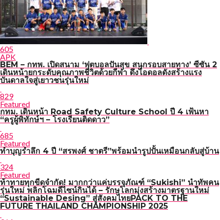
605
APK
BEM – กทพ. เปิดสนาม ‘ฟุตบอลปันสุข สนุกรอบสายทาง’ ซีซัน 2
เดินหน้ายกระดับคุณภาพชีวิตด้วยกีฬา ดึงไอดอลดังสร้างแรง
บันดาลใจสู่เยาวชนรุ่นใหม่
829
Featured
กทม. เดินหน้า Road Safety Culture School ปี 4 เฟ้นหา
“ครูผู้พิทักษ์ฯ – โรงเรียนติดดาว”
685
Featured
ทำบุญรำลึก 4 ปี “สรพงศ์ ชาตรี”พร้อมนำรูปปั้นเหมือนกลับสู่บ้าน
324
Featured
ท้าทายทุกขีดจำกัด! มากกว่าแค่บรรจุภัณฑ์ “Sukishi” นำทัพคน
รุ่นใหม่ พลิกโฉมดีไซน์กินได้ – รักษฺโลกมุ่งสร้างมาตรฐานใหม่
“Sustainable Desing” สู่สังคมไทยPACK TO THE
FUTURE THAILAND CHAMPIONSHIP 2025