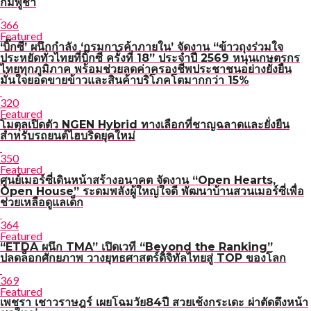
กัมพูชา
366
Featured
‘บิ๊กซี’ ผนึกกำลัง ‘กรมการค้าภายใน’ จัดงาน “ข้าวถุงร่วมใจ
ประหยัดทั่วไทยที่บิ๊กซี ครั้งที่ 18” ประจำปี 2569 หนุนเกษตรกร
ไทยทุกภูมิภาค พร้อมช่วยลดค่าครองชีพประชาชนอย่างยั่งยืน
มั่นใจยอดขายข้าวและสินค้าบริโภคโตมากกว่า 15%
320
Featured
โมตุลเปิดตัว NGEN Hybrid ทางเลือกที่ชาญฉลาดและยั่งยืน
สำหรับรถยนต์ไฮบริดยุคใหม่
350
Featured
ศูนย์เมอร์ซี่เดินหน้าสร้างอนาคต จัดงาน “Open Hearts,
Open House” ระดมพลังผู้ใหญ่ใจดี พัฒนาบ้านสวนเมอร์ซี่เพื่อ
ช่วยเหลือดูแลเด็ก
364
Featured
“ETDA ผนึก TMA” เปิดเวที “Beyond the Ranking”
ปลดล็อกศักยภาพ วางยุทธศาสตร์ดิจิทัลไทยสู่ TOP ของโลก
369
Featured
เพชรา เชาวราษฎร์ เผยโฉมวัย84ปี สวยเช้งกระเดะ ผ่าตัดดึงหน้า