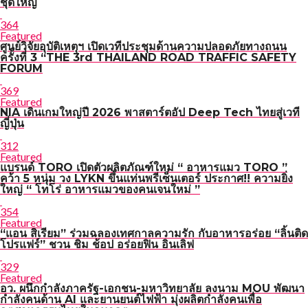
ชุดใหญ่
364
Featured
ศูนย์วิจัยอุบัติเหตุฯ เปิดเวทีประชุมด้านความปลอดภัยทางถนน
ครั้งที่ 3 “THE 3rd THAILAND ROAD TRAFFIC SAFETY
FORUM
369
Featured
NIA เดินเกมใหญ่ปี 2026 พาสตาร์ตอัป Deep Tech ไทยสู่เวที
ญี่ปุ่น
312
Featured
แบรนด์ TORO เปิดตัวผลิตภัณฑ์ใหม่ “ อาหารแมว TORO ”
คว้า 5 หนุ่ม วง LYKN ขึ้นแท่นพรีเซ็นเตอร์ ประกาศ!! ความยิ่ง
ใหญ่ “ โทโร่ อาหารแมวของคนเจนใหม่ ”
354
Featured
“แอน สิเรียม” ร่วมฉลองเทศกาลความรัก กับอาหารอร่อย “ลิ้นติด
โปรแฟร์” ชวน ชิม ช้อป อร่อยฟิน อินเลิฟ
329
Featured
อว. ผนึกกำลังภาครัฐ-เอกชน-มหาวิทยาลัย ลงนาม MOU พัฒนา
กำลังคนด้าน AI และยานยนต์ไฟฟ้า มุ่งผลิตกำลังคนเพื่อ