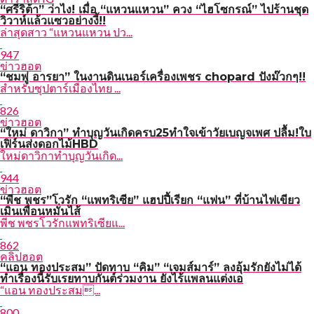
“ศรีริต้า” ว่าไง! เมื่อ “แหวนแหวน” ควง “ไฮโซกรณ์” ไปร้านชุด
วิวาห์แล้วแซวอย่างงี้!!
ล่าสุดสาว “แหวนแหวน ปว...
947
ข่าวฮอต
“ชมพู่ อารยา” ในงานดินเนอร์เครื่องเพชร chopard ปังม๊วกๆ!!
สำหรับซุปตาร์เมืองไทย ...
826
ข่าวฮอต
“ใหม่ ดาวิกา” ทำบุญวันเกิดครบ25ทำใจเข้าวัยเบญจเพศ ปลื้ม!ใบ
เฟิร์นส่งดอกไม้HBD
ใหม่ดาวิกาทำบุญวันเกิด...
944
ข่าวฮอต
“พีช พชร”โวรัก “แพทริเซีย” แฮปปี้เรียก “แฟน” ที่บ้านไฟเขียว
เมินเพื่อนหมั่นไส้
พีช พชรโวรักแพทริเซียแ...
862
คลิปฮอต
“แอน ทองประสม” ปัดทาบ “คิม” “เจมส์มาร์” ลงอุ้มรักยังไม่ได้
ทำเรื่องนี้รับเรยทาบกันต์ร่วมงาน ยังไร้แพลนแต่งเอ
“แอน ทองประสม...
800