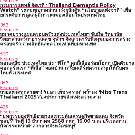
Featured
กรมการแพทย์ จัดเวที “Thailand Dementia Policy
Watch” ระดมทุกภาคส่วน เร่งผลักดัน “นโยบายแห่งชาติ” เพื่อ
ยกระดับการดูแลผู้มีภาวะสมองเสื่อมในประเทศไทย
363
Featured
สมาคมวางแผนครอบครัวแห่งประเทศไทยฯ จับมือ วิทยาลัย
วิทยาศาสตร์สาธารณสุข จุฬาฯ จัดเสวนารับฟังมุมมองการสร้าง
ครอบครัว ตามสิทธิและความเท่าเทียมทางเพศ
530
Featured
มอนเดลีซ ประเทศไทย ส่ง “ทีโก” คุกกี้เสืออร่อยโฮกก เปิดตัวมาส
คอตครั้งแรก “พี่เสือ” จอมป่วน เตรียมเสิร์ฟความสนุกให้กับคน
ไทยทั่วประเทศ
363
Featured
สวยสะกดทุกสายตา! ‘เมษา เพ็ชรคราม’ คว้ามง ‘Miss Trans
Thailand 2025’ส่องประกายพลังแห่งความงาม
425
Featured
“มหกรรมธงฟ้าเยียวยาและกระตุ้นเศรษฐกิจชายแดน จังหวัด
ชลบุรี”วันที่ 13 ธันวาคม 2568 เวลา 16.00 น.ณ บริเวณลาน
กิจกรรมหน้าศาลากลางจังหวัดชลบุรี