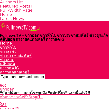
Authors List
Featured Posts 1
Full-Width Page
Home
Latest News
FullnewsTV – ข่าวฮอต ข่าวทั่วไป ข่าวประชาสัมพันธ์ ข่าวธุระกิจ
คลิปฮอต ดาราสดแกลเลอรี่ ดาราสด IG
Home
ข่าวทั่วไป
ข่าวธุรกิจ
ข่าวประชาสัมพันธ์
ข่าวฮอต
คลิปฮอต
ดาราสด IG
ดาราสดแกลเลอรี่
866
ข่าวฮอต
“บุ๋ม ปนัดดา” ออกโรงพูดถึง “แม่เปรี้ยว” แบบนี้แล้ว?!!
ทำเอาชาวเน็ตถึงกับพูดไ...
961
ดาราสด IG