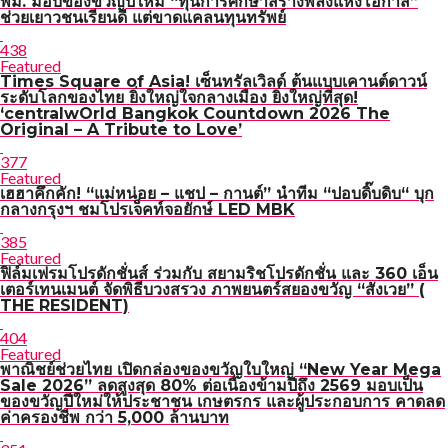
พม. มอบของขวัญปีใหม่ “ทุนการศึกษาสร้างพลังแห่งโอกาส”
ช่วยเยาวชนเรียนดี แต่ขาดแคลนทุนทรัพย์
438
Featured
Times Square of Asia! เซ็นทรัลเวิลด์ ต้นแบบเคานต์ดาวน์
ระดับโลกของไทย ยิ่งใหญ่ใจกลางเมือง ยิ่งใหญ่ที่สุด!
‘centralwOrld Bangkok Countdown 2026 The
Original – A Tribute to Love’
377
Featured
เฮฮาคึกคัก! “แม่หน่อย – แชป – กานต์” นำทีม “ปอบดิ๊บดิบ“ บุก
กลางกรุงฯ ชมโปรเจ็คท์จอยักษ์ LED MBK
385
Featured
ฟิล์มเฟรมโปรดักชั่นส์ ร่วมกับ สยามริชโปรดักชั่น และ 360 เอ็น
เตอร์เทนเมนต์ จัดพิธีบวงสรวง ภาพยนตร์สยองขวัญ “สังเวย” (
THE RESIDENT)
404
Featured
พาณิชย์ช่วยไทย เปิดกล่องของขวัญใบใหญ่ “New Year Mega
Sale 2026” ลดสูงสุด 80% ต่อเนื่องข้ามปีถึง 2569 มอบเป็น
ของขวัญปีใหม่ให้ประชาชน เกษตรกร และผู้ประกอบการ คาดลด
ค่าครองชีพ กว่า 5,000 ล้านบาท