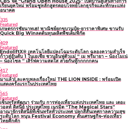
CBS จัด “Grand Open House 2025” เปิดบ้านสู่เส้นทางการ
เรียนยุคใหม่ พร้อมชูหลักสูตรตอบโจทย์โลกธุรกิจและทักษะแห่ง
อนาคต
335
Featured
เกษตรกรชัยนาทเฮ! พาณิชย์ยกขบวนปุ๋ย-ยาราคาพิเศษ ขานรับ
Quick Big Winลดต้นทุนผลิตพืชเต็มพิกัด
409
Featured
EndoliftX® เทคโนโลยีแปลงโฉมระดับโลก ฉลองความสำเร็จ
ก้าวสู่อันดับ 1 ในเอเชีย ชวนอินฟูตัวแม่ “ เม พรีมายา – น้องโมเน่
– น้องโซล ” เสิร์ฟความสดใส สวยกันทู๊กกกกกคน
417
Featured
มาแล้ว! ละครเพลงเรื่องใหม่ THE LION INSIDE : พร้อมเปิด
แสดงครั้งแรกในประเทศไทย
565
Featured
เซ็นทรัลพัฒนา ร่วมกับ การท่องเที่ยวแห่งประเทศไทย และ เดอะ
วอลท์ ดิสนีย์ ประเทศไทย เนรมิต “The Magical Stars”
อาณาจักรดิสนีย์ที่เซ็นทรัลทั่วประเทศ ปลุกสีสันเทศกาลความสุข
ระดับโลก หนุน Festival Economy ดันเศรษฐกิจ–ท่องเที่ยว
ไทยคึกคัก