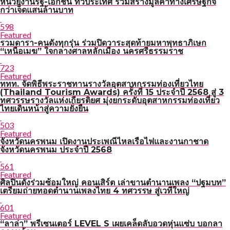
หน่วยงานรัฐ-เอกชน ทั่วประเทศ ร่วมสร้างมูลค่าทางเศรษฐกิจ
กว่าเจ็ดแสนล้านบาท
598
Featured
รวมดารา-คนดังทุกรุ่น ร่วมปิดวาระสุดท้ายมหาพุทธาภิเษก
“เหนือเมฆ” ใจกลางศาลหลักเมือง นครศรีธรรมราช
723
Featured
ททท. จัดพิธีพระราชทานรางวัลอุตสาหกรรมท่องเที่ยวไทย
(Thailand Tourism Awards) ครั้งที่ 15 ประจำปี 2568 สู่ 3
ทศวรรษรางวัลแห่งเกียรติยศ มุ่งยกระดับอุตสาหกรรมท่องเที่ยว
ไทยเดินหน้าสู่ความยั่งยืน
503
Featured
จังหวัดนครพนม เปิดงานประเพณีไหลเรือไฟและงานกาชาด
จังหวัดนครพนม ประจำปี 2568
561
Featured
ศิลปินดังร่วมซ้อมใหญ่ คอนเสิร์ต เล่าขานตำนานเพลง “ปฐมบท”
เตรียมถ่ายทอดตำนานเพลงไทย 4 ทศวรรษ สู่เวทีใหญ่
601
Featured
“ลาล่า” พรีเซนเตอร์ LEVEL S เผยเคล็ดลับอวดหุ่นแซ่บ บอกลา