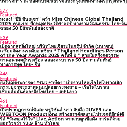
นิทรรศการ ณ หอศิลปวัฒนธรรมแห่งกรุงเทพมหานคร[กรุงเทพฯ]
577
Featured
มงลง! “ยียี ชิษณุชา” คว้า Miss Chinese Global Thailand
2025 คนแรก! ปักหมุดประวัติศาสตร์ นางงามวัฒนธรรม ไทย-จีน
ฉลอง 50 ปีสัมพันธ์สองชาติ
539
Featured
เปิดฉากสุดยิ่งใหญ่ บริษัทไทยเจียระไนกรุ๊ป จำกัด (มหาชน)
เตรียมจัดงานระดับอาเซียน “ Thailand Headlines Person
of the Year Awards 2025 ครั้งที่ 9 ” สายใยครึ่งศตวรรษ
สานอนาคตอันรุ่งเรือง ฉลองครบวาระ 50 ปีความสัมพันธ์
ทางการทูต ไทย- จีน
446
Featured
ยิ่งใหญ่ตระการตา “รมว.ซาบีดา” เปิดงานไหลเรือไฟโบราณสัก
การะบูชาพระธาตุพนมปล่อยกระทงสาย – เรือไฟโบราณ
เชื่อมสัมพันธ์สองฝั่งโขงไทย – สปป.ลาว
461
Featured
เปิดปรากฏการณ์พิเศษ ทรูวิชั่นส์ นาว จับมือ JUVE9 และ
WEBTOON Productions สร้างสรรค์ผลงานโปรเจกต์ยักษ์!ซี
รีส์ “วันทองไร้ใจ” Live Action จากเว็บตูนชื่อดัง การันตีด้วย
ยอดวิวกว่า 73.9 ล้าน ทั่วโลก!