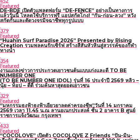
452
Featured
DE-BDE เปิดตัวแพลตฟอร์ม “DE-FENCE” อย่างเป็นทางการ
แล้ววันนี้ โหลดใช้บริการฟรี แอปสกัดโกง! “กัน-ก่อน-ลวง” หวัง
สกัดกั้นและตัดวงจรมิจฉาชีพทุกรูปแบบ
379
Featured
“Huahin Surf Paradise 2026” Presented by Rising
Creation รวมพลคนรักเซิร์ฟ สร้างสีสันหัวหินสู่สวรรค์ของกีฬา
ทางน้ำ
354
Featured
งานแถลงข่าวการประกวดเยาวชนต้นแบบเก่งและดี TO BE
NUMBER ONE
(TO BE NUMBER ONE IDOL) รุ่นที่ 16 ประจำปี 2569 หลิว –
นุ้ย – ท็อป – ตี๋ตี๋ ร่วมค้นหาสุดยอดเยาวชน
329
Featured
“มหกรรมธงฟ้าธงฟ้าเยียวยาลดค่าครองชีพ”วันที่ 14 มกราคม
2569 เวลา 11.45 น.ณ ลานอเนกประสงค์ ชั้น 2 อาคาร B ศูนย์
ราชการแจ้งวัฒนะ กรุงเทพฯ
433
Featured
“COCOLOVE” เปิดตัว COCOLOVE Z Friends “ปัน-มิน-