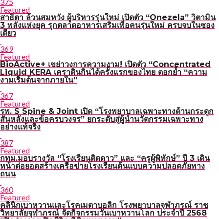
375
Featured
สาธิตา ล้วนสมหวัง ผู้บริหารรุ่นใหม่ เปิดตัว “Onezela” วิตามิน
3 พลังแห่งยุค รุกตลาดอาหารเสริมเพื่อคนรุ่นใหม่ ครบจบในซอง
เดียว
369
Featured
BioActive+ เขย่าวงการความงาม! เปิดตัว “Concentrated
Liquid KERA เคราตินกินได้ครั้งแรกของไทย ตอกย้ำ “ความ
งามเริ่มต้นจากภายใน”
367
Featured
รพ. S Spine & Joint เปิด “โรงพยาบาลเฉพาะทางด้านกระดูก
สันหลังและข้อครบวงจร” ยกระดับสู่ผู้นำนวัตกรรมเฉพาะทาง
อย่างแท้จริง
387
Featured
กทม.มอบรางวัล “โรงเรียนติดดาว” และ “ครูผู้พิทักษ์” ปี 3 เดิน
หน้าต่อยอดสร้างเครือข่ายโรงเรียนต้นแบบความปลอดภัยทาง
ถนน
360
Featured
คลินิกเบาหวานและโรคเมตาบอลิก โรงพยาบาลจุฬาภรณ์ ราช
วิทยาลัยจุฬาภรณ์ จัดกิจกรรมวันเบาหวานโลก ประจำปี 2568