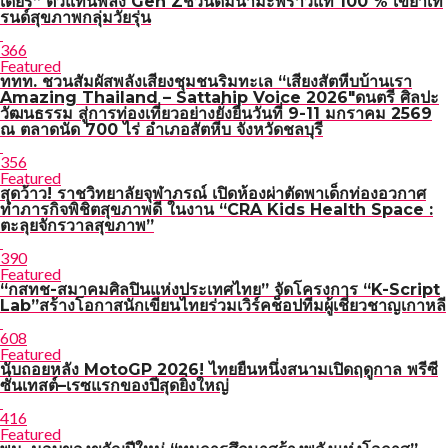
เดียร์” ตัวแทนพลัง Gen Zชวนดื่มน้ำมะพร้าวแท้ 100 % เขย่าเท
รนด์สุขภาพกลุ่มวัยรุ่น
366
Featured
ททท. ชวนสัมผัสพลังเสียงชุมชนริมทะเล “เสียงสัตหีบบ้านเรา
Amazing Thailand – Sattahip Voice 2026″ดนตรี ศิลปะ
วัฒนธรรม สู่การท่องเที่ยวอย่างยั่งยืนวันที่ 9-11 มกราคม 2569
ณ ตลาดนัด 700 ไร่ อำเภอสัตหีบ จังหวัดชลบุรี
356
Featured
สุดว้าว! ราชวิทยาลัยจุฬาภรณ์ เปิดห้องผ่าตัดพาเด็กท่องอวกาศ
ทำภารกิจพิชิตสุขภาพดี ในงาน “CRA Kids Health Space :
ตะลุยจักรวาลสุขภาพ”
390
Featured
“กสทช-สมาคมศิลปินแห่งประเทศไทย” จัดโครงการ “K-Script
Lab”สร้างโอกาสนักเขียนไทยร่วมเวิร์คช็อปทีมผู้เชี่ยวชาญเกาหลี
608
Featured
นับถอยหลัง MotoGP 2026! ไทยยืนหนึ่งสนามเปิดฤดูกาล พรีซี
ซั่นเทสต์–เรซแรกของปีสุดยิ่งใหญ่
416
Featured