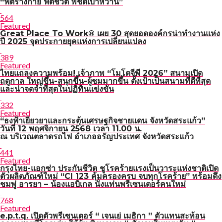
“ฟิตร่างกาย ฟิตชีวิต พิชิตเบาหวาน”
564
Featured
Great Place To Work® เผย 30 สุดยอดองค์กรน่าทำงานแห่ง
ปี 2025 จุดประกายยุคแห่งการเปลี่ยนแปลง
389
Featured
ไทยแถลงความพร้อม! เจ้าภาพ “โมโตจีพี 2026” สนามเปิด
ฤดูกาล ใหญ่ขึ้น-สนุกขึ้น-ผู้ชมมากขึ้น ตั้งเป้าเป็นสนามที่ดีที่สุด
และน่าจดจำที่สุดในปฏิทินแข่งขัน
332
Featured
“ธงฟ้าเยียวยาและกระตุ้นเศรษฐกิจชายแดน จังหวัดสระแก้ว”
วันที่ 12 พฤศจิกายน 2568 เวลา 11.00 น.
ณ บริเวณตลาดรถไฟ อำเภออรัญประเทศ จังหวัดสระแก้ว
441
Featured
กรุงไทย-แอกซ่า ประกันชีวิต ชูโรคร้ายแรงเป็นวาระแห่งชาติเปิด
ตัวผลิตภัณฑ์ใหม่ “CI 123 คุ้มครองครบ จบทุกโรคร้าย” พร้อมดึง
ชมพู่ อารยา – น้องแอบิเกล นั่งแท่นพรีเซนเตอร์คนใหม่
768
Featured
e.p.t.q. เปิดตัวพรีเซนเตอร์ “ เจนเย่ เมธิกา ” ตัวแทนสะท้อน