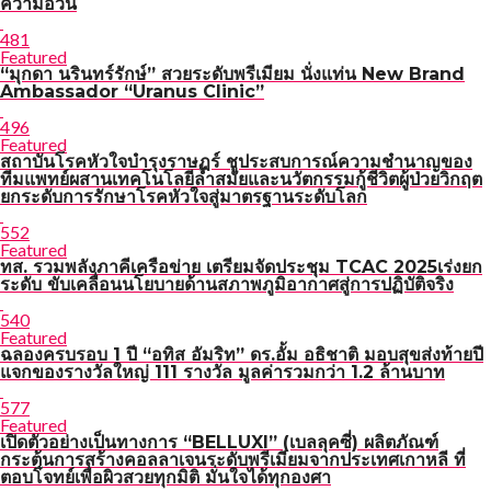
ความอ้วน
481
Featured
“มุกดา นรินทร์รักษ์” สวยระดับพรีเมียม นั่งแท่น New Brand
Ambassador “Uranus Clinic”
496
Featured
สถาบันโรคหัวใจบำรุงราษฎร์ ชูประสบการณ์ความชำนาญของ
ทีมแพทย์ผสานเทคโนโลยีล้ำสมัยและนวัตกรรมกู้ชีวิตผู้ป่วยวิกฤต
ยกระดับการรักษาโรคหัวใจสู่มาตรฐานระดับโลก
552
Featured
ทส. รวมพลังภาคีเครือข่าย เตรียมจัดประชุม TCAC 2025เร่งยก
ระดับ ขับเคลื่อนนโยบายด้านสภาพภูมิอากาศสู่การปฏิบัติจริง
540
Featured
ฉลองครบรอบ 1 ปี “อทิส อัมริท” ดร.อั้ม อธิชาติ มอบสุขส่งท้ายปี
แจกของรางวัลใหญ่ 111 รางวัล มูลค่ารวมกว่า 1.2 ล้านบาท
577
Featured
เปิดตัวอย่างเป็นทางการ “BELLUXI” (เบลลุคซี่) ผลิตภัณฑ์
กระตุ้นการสร้างคอลลาเจนระดับพรีเมียมจากประเทศเกาหลี ที่
ตอบโจทย์เพื่อผิวสวยทุกมิติ มั่นใจได้ทุกองศา