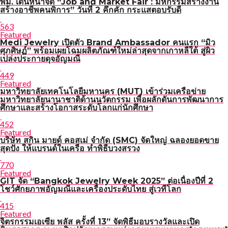
พม. เดินหน้าจัด “Job and Market Fair : มหกรรมสร้างงาน
สร้างอาชีพคนพิการ” วันที่ 2 คึกคัก กระแสตอบรับดี
563
Featured
Medi Jewelry เปิดตัว Brand Ambassador คนแรก “มิว
ศุภศิษฏ์” พร้อมเผยโฉมผลิตภัณฑ์ใหม่ล่าสุดจากเกาหลีใต้ สู่ผิว
เปล่งประกายดุจอัญมณี
449
Featured
มหาวิทยาลัยเทคโนโลยีมหานคร (MUT) เข้าร่วมเครือข่าย
มหาวิทยาลัยนานาชาติด้านนวัตกรรม เพื่อผลักดันการพัฒนาการ
ศึกษาและสร้างโอกาสระดับโลกแก่นักศึกษา
452
Featured
บริษัท สกิน มายด์ คอสเม่ จำกัด (SMC) จัดใหญ่ ฉลองยอดขาย
สุดปัง ให้แบรนด์ในเครือ ทำพิธีบวงสรวง
770
Featured
GIT จัด “Bangkok Jewelry Week 2025” ต่อเนื่องปีที่ 2
โชว์ศักยภาพอัญมณีและเครื่องประดับไทย สู่เวทีโลก
415
Featured
จิตรกรรมเอเซีย พลัส ครั้งที่ 13” จัดพิธีมอบรางวัลและเปิด