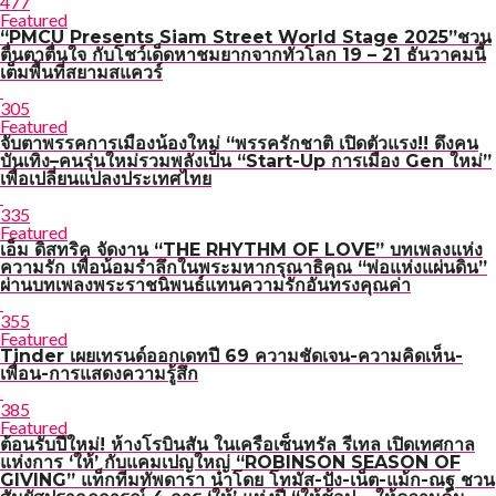
477
Featured
“PMCU Presents Siam Street World Stage 2025”ชวน
ตื่นตาตื่นใจ กับโชว์เด็ดหาชมยากจากทั่วโลก 19 – 21 ธันวาคมนี้
เต็มพื้นที่สยามสแควร์
305
Featured
จับตาพรรคการเมืองน้องใหม่ “พรรครักชาติ เปิดตัวแรง!! ดึงคน
บันเทิง–คนรุ่นใหม่รวมพลังเป็น “Start-Up การเมือง Gen ใหม่”
เพื่อเปลี่ยนแปลงประเทศไทย
335
Featured
เอ็ม ดิสทริค จัดงาน “THE RHYTHM OF LOVE” บทเพลงแห่ง
ความรัก เพื่อน้อมรำลึกในพระมหากรุณาธิคุณ “พ่อแห่งแผ่นดิน”
ผ่านบทเพลงพระราชนิพนธ์แทนความรักอันทรงคุณค่า
355
Featured
Tinder เผยเทรนด์ออกเดทปี 69 ความชัดเจน-ความคิดเห็น-
เพื่อน-การแสดงความรู้สึก
385
Featured
ต้อนรับปีใหม่! ห้างโรบินสัน ในเครือเซ็นทรัล รีเทล เปิดเทศกาล
แห่งการ ‘ให้’ กับแคมเปญใหญ่ “ROBINSON SEASON OF
GIVING” แท็กทีมทัพดารา นำโดย โทมัส-ปัง-เน็ต-แม้ก-ณฐ ชวน