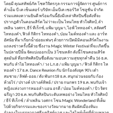
โดยมี คุณสหัพย์ภัค โชควิจิตรกุล กรรมการผู้จัดการ ศูนย์การ
ค้าเอ็ม บี เค เซ็นเตอร์ บริษัท เอ็มบีเค เซอร์วิส โซลูชั่น จำกัด
ร่วมแสดงความยินดี พร้อมกันนี้ยังมีเหล่าศิลปินชื่อดังที่จะ
ปรากฏตัวในคอนเสิร์ต ไม่ว่าจะเป็น ไหมไทย หัวใจศิลป์, ลำ
เพลิน วงศกร, ธีร์ ทีเร็กซ์, แฟ้ม บุญมา, ไอฟ์ ไหทองคำ, สลัดศรี
ไหทองคำ, ฟิวส์ กิติกร ไหทองคำ, บ๋อม ไมค์ทองคำ และ อาร์ท
อัศนัย ที่มาเรียกน้ำย่อยแฟนๆ ด้วยการเปิดมิมิคอนเสิร์ตในงาน
แถลงข่าวครั้งนี้ด้วย ซึ่งงาน Magic Winter Festival ที่จะเกิดขึ้น
ในปลายปีนั้น จัดแบ่งออกเป็น 3 โซนหลัก ดังนี้โซนคอนเสิร์ต
สุดมันส์ ที่ยกทัพศิลปินชื่อดังมามอบความสุขทุกค่ำคืน 16 ธ.ค.
พบกับ ลำไย ไหทองคำ / วง L.ก.ฮ / แฟ้ม บุญมา / ฟิวส์ กิติกร ไห
ทองคำ 17 ธ.ค. Dance Reunion กับ นักร้องดังยุค 90’s เต๋า
สมชาย / ลิฟต์-ออย / ดัง พันกร18 ธ.ค. สนุกม่วนจอยกับ ก้อง
ห้วยไร่ / ปรางค์ ปรางค์ทิพย์ / ปราย กนกพร 19 ธ.ค. พบกับเจ้า
หญิงแห่งวงการหมอลำ แอน อรดี / บ๋อม ไมค์ทองคำ / บิว จิตร
ฉรีญา 20 ธ.ค. พบกับศิลปินระดับเทพอย่าง ไหมไทย หัวใจศิลป์
/ ธีร์ ทีเร็กซ์ / ลำเพลิน วงศกร โซน Magic Wonderland ที่เต็ม
ไปด้วยกิจกรรมและของรางวัลมากมาย สัมผัสเมื่องหิมะ
จำลองในบรรยากาศธีมคริสต์มาส และไฮไลท์เด็ดที่ห้ามพลาด