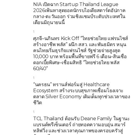
NIA เปิดฉาก Startup Thailand League
2026เฟ้นหาสุดยอดนักรบไอเดียสตาร์ตอัปภาค
กลาง-ตะวันออก ร่วมชิงแชมป์ระดับประเทศใน
เดือนมิถุนายนนี้
1
ศุภจี–นภินทร Kick Off “ไทยช่วยไทย แฟรนไชส์
สร้างอาชีพ พลัส” ผนึก สสว. และพันธมิตร หนุน
คนไทยเริ่มธุรกิจแฟรนไชส์ รัฐช่วยจ่ายสูงสุด
10,000 บาท พร้อมพื้นที่ขายฟรี 6 เดือน–สินเชื่อ
ดอกเบี้ยพิเศษ–เชื่อมสิทธิ “ไทยช่วยไทย พลัส
60/40”
1
“นครธน” ทรานส์ฟอร์มสู่ Healthcare
Ecosystem สร้างระบบสุขภาพเชื่อมโยงเจาะ
ตลาด Silver Economy เติมเต็มทุกช่วงเวลาของ
ชีวิต
1
TCL Thailand ต้อนรับ Deane Family ในฐานะ
แบรนด์พรีเซ็นเตอร์ ถ่ายทอดความอบอุ่น สมาร์
ทลิฟวิ่ง และช่วงเวลาคุณภาพของครอบครัวสู่