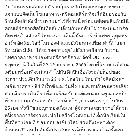
กับ “มหกรรมสอยดาว” ร่วมลุ้นรางวัลใหญ่แบบจุกๆ ที่ขนมา
แจกแบบจัดเต็มโซนอาหาร/ฟรีคอนเสิร์ต ที่จะได้อิ่มอร่อยกับ
ร้านเด็ดเจ้าดัง ที่รวบรวมมาไว้ที่งานนี้ พร้อมเพลิดเพลินกับมินิ
คอนเสิร์ตจากศิลปินที่สลับเปลี่ยนกันทุกคืน ไม่ว่าจะเป็น ปาร์ค
ภัทรพงศ์ , สลัดศรี ไหทองคำ , เอ็ดดี้ ธันเดอร์ ,น้ำเพชร อุทุมพร ,
อาร์ท อัศนัย , ไอซ์ ไหทองคำและยังไม่หมดเพียงเท่านี้! “สมา
ร์ท เมจิก มีเดีย” ได้ขยายความสุขไปยังภาคอีสาน กับงาน
“เทศกาลอาหารและดนตรีภาคอีสาน” จัดที่ UD Town
จ.อุดรธานี ในวันที่ 23-25 มกราคม 2569 โดยพี่น้องชาวอีสาน
เตรียมพร้อมที่จะม่วนคักไปกับ ศิลปินชื่อดังระดับท็อปของ
วงการ ประเดิมวันแรก 23 ม.ค. โดย ไหมไทย หัวใจศิลป์ x ลำ
เพลิน วงศกร x ธีร์ ทีเร็กซ์ และวันที่ 24 ม.ค. พบกับคนสวย เสียง
สวย มีนตรา อินทิรา ที่มาพร้อมกับ มนต์แคน แก่นคูณ และปิด
ท้ายแบบสนุกกันฉ่ำๆ กับ ก้อง ห้วยไร่ , บิว จิตรฉรีญา ในวันที่
25 ม.ค. ทั้งนี้ “ชลชญา ทองเนื้อแท้” ผู้จัดงานเผยว่า รายได้ส่วน
หนึ่งจากการจัดงานจะนำไปสร้างโรงนอนให้เด็กนักเรียนใน
พื้นที่ห่างไกล ที่ อ.อมก๋อย จ.เชียงใหม่ รวมถึงจะพาเด็กๆ
จำนวน 32 คน ไปสัมผัสประสบการณ์เที่ยวทะเลเป็นครั้งแรก