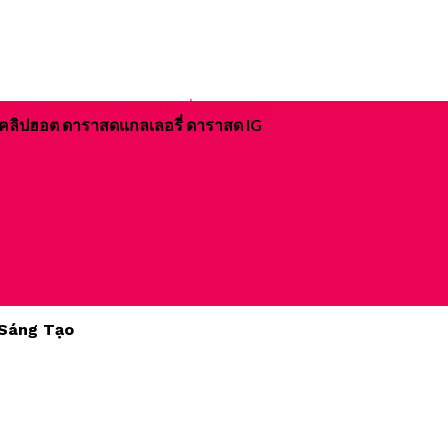
ิจ คลิปฮอต ดาราสดแกลเลอรี่ ดาราสด IG
 Sáng Tạo