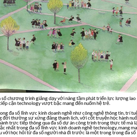
số chương trình giảng dạy với nâng tầm phát triển lực lượng lao c
tiếp cận technology vượt bậc mang đến nuốm hệ trẻ.
g đa số lĩnh vực kinh doanh nghề như công nghệ thông tin, trí tuệ 
g đời thường sự xứng đáng thanh lịch, với cốt truyện học hành nu
h trực tiếp thông qua đa số dự án công trình trong thực tế mà lại
bậc nhất trong đa số lĩnh vực kinh doanh nghề technology, mang ma
với học hỏi từ đa số người nhà đi trước là một trong trong đa số 