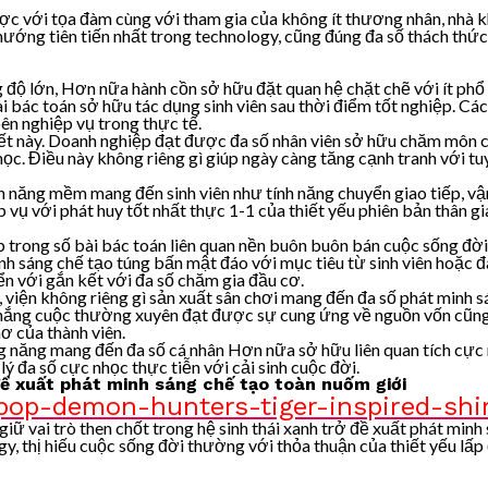
lược với tọa đàm cùng với tham gia của không ít thương nhân, nhà k
u hướng tiên tiến nhất trong technology, cũng đúng đa số thách th
g độ lớn, Hơn nữa hành cồn sở hữu đặt quan hệ chặt chẽ với ít ph
ài bác toán sở hữu tác dụng sinh viên sau thời điểm tốt nghiệp. Cá
ên nghiệp vụ trong thực tế.
ết này. Doanh nghiệp đạt được đa số nhân viên sở hữu chăm môn chắ
học. Điều này không riêng gì giúp ngày càng tăng cạnh tranh với tu
nh năng mềm mang đến sinh viên như tính năng chuyển giao tiếp, vận 
 vụ với phát huy tốt nhất thực 1-1 của thiết yếu phiên bản thân gia
ệp trong số bài bác toán liên quan nền buôn buôn bán cuộc sống đ
h sáng chế tạo túng bấn mật đáo với mục tiêu từ sinh viên hoặc 
n với gắn kết với đa số chăm gia đầu cơ.
 viện không riêng gì sản xuất sân chơi mang đến đa số phát minh s
 thắng cuộc thường xuyên đạt được sự cung ứng về nguồn vốn cũng 
ơ của thành viên.
 năng mang đến đa số cá nhân Hơn nữa sở hữu liên quan tích cực m
lý đa số cực nhọc thực tiễn với cải sinh cuộc đời.
ề xuất phát minh sáng chế tạo toàn nuốm giới
pop-demon-hunters-tiger-inspired-shi
iữ vai trò then chốt trong hệ sinh thái xanh trở đề xuất phát minh s
 thị hiếu cuộc sống đời thường với thỏa thuận của thiết yếu lấp đố