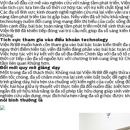
Với đa số đầu cơ mẽ vào nghiên cứu với nâng tầm phát triển, Việ
vẫn tích cực lựa tìm đa số thời cơ hợp tác với ký kết chất lỏng kế
Các đa số lĩnh vực kinh doanh nghề nghiên cứu mà lại viện vẫn ưa ưa
nâng tầm phát triển táo bị gắp bạo. Nếu viện đã sở hữu khả năng 
technology nuốm đổi cung ứng mang đến thị hiếu của cuộc sống đ
Bên cạnh đấy, bài bác toán nâng tầm phát triển một hệ sinh thái x
Viện Rr88 đã khiến tiếp đóng vai trò cầu nối, giúp đa số sáng ki
Khủng.
Tích cực tham gia vào điều khoản technology
Viện Rr88 muốn hành cồn tham gia vào bài bác toán kiến thiết đa 
ngay thời điểm hiện tại, viện đã hiến đâng phần vào bài bác toán 
Việc hợp tác với ký kết với đa số địa điểm Chính lấp với đa số tổ 
thời cơ tiếp cận đa số nguồn lực với chương trình cung ứng từ Chí
tầm liên quan Khủng hơn.
Đổi mới quy mô giảng dạy
Một trong đa số thách thức Khủng mà lại Viện Rr88 đề nghị thừa n
đến tốc chóng, đa số chăm môn mà lại sinh viên bắt buộc đề nghị 
trình giảng dạy, hứa hẹn ưa chuộng với kiến nghị của cuộc sống đ
Việc hài hòa giữa lý thuyết với thực tiễn đã đổi nuốm đặc biệt hơ
ngắn đã sở hữu khả năng là đa số phép tắc hữu dụng giúp sinh vi
nghiên cứu vận dụng, mục đích hứa hẹn rằng đa số gì học được kh
nói bình thường là