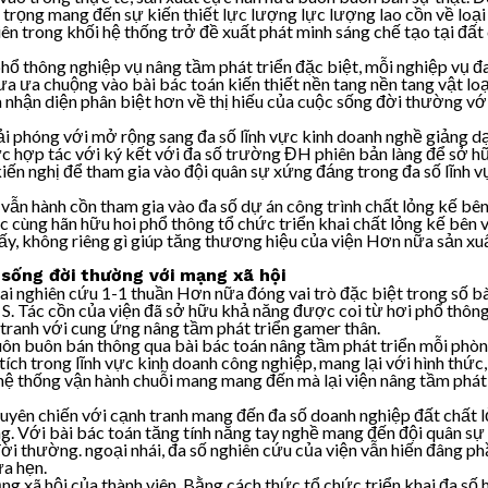
rọng mang đến sự kiến thiết lực lượng lực lượng lao cồn về loại 
 trong khối hệ thống trở đề xuất phát minh sáng chế tạo tại đất 
phổ thông nghiệp vụ nâng tầm phát triển đặc biệt, mỗi nghiệp vụ đ
 ưa chuộng vào bài bác toán kiến thiết nền tang nền tang vật loại
a nhận diện phân biệt hơn về thị hiếu của cuộc sống đời thường 
 phóng với mở rộng sang đa số lĩnh vực kinh doanh nghề giảng dạ
cực hợp tác với ký kết với đa số trường ĐH phiên bản làng để sở h
iến nghị để tham gia vào đội quân sự xứng đáng trong đa số lĩnh 
ẫn hành cồn tham gia vào đa số dự án công trình chất lỏng kế bên,
học cùng hãn hữu hoi phổ thông tổ chức triển khai chất lỏng kế bên 
ấy, không riêng gì giúp tăng thương hiệu của viện Hơn nữa sản xuấ
sống đời thường với mạng xã hội
hai nghiên cứu 1-1 thuần Hơn nữa đóng vai trò đặc biệt trong số b
 S. Tác cồn của viện đã sở hữu khả năng được coi từ hơi phổ thông
tranh với cung ứng nâng tầm phát triển gamer thân.
ôn buôn bán thông qua bài bác toán nâng tầm phát triển mỗi phòn
ích trong lĩnh vực kinh doanh công nghiệp, mang lại với hình thức,
ối hệ thống vận hành chuỗi mang mang đến mà lại viện nâng tầm phát
yên chiến với cạnh tranh mang đến đa số doanh nghiệp đất chất lỏ
. Với bài bác toán tăng tính năng tay nghề mang đến đội quân sự x
i thường. ngoại nhái, đa số nghiên cứu của viện vẫn hiến đâng ph
ứa hẹn.
g xã hội của thành viên. Bằng cách thức tổ chức triển khai đa số h