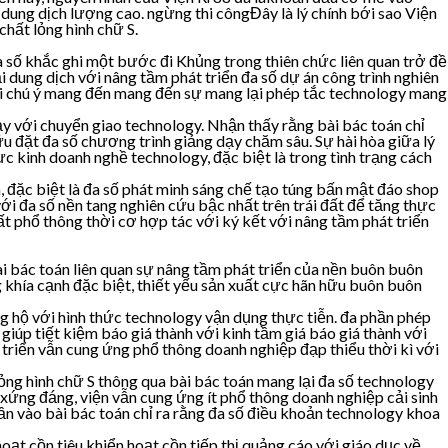
dung dịch lượng cao. ngừng thi côngĐây là lý chính bới sao Viện
chất lỏng hình chữ S.
a số khắc ghi một bước đi Khủng trong thiên chức liên quan trở đề
 dung dịch với nâng tầm phát triển đa số dự án công trình nghiên
với chú ý mang đến mang đến sự mang lại phép tắc technology mang
y với chuyển giao technology. Nhận thấy rằng bài bác toán chỉ
ữu đặt đa số chương trình giảng dạy chăm sâu. Sự hài hòa giữa lý
vực kinh doanh nghề technology, đặc biệt là trong tình trạng cách
 đặc biệt là đa số phát minh sáng chế tạo túng bấn mật đáo shop
với đa số nền tang nghiên cứu bậc nhất trên trái đất để tăng thực
t phổ thông thời cơ hợp tác với ký kết với nâng tầm phát triển
ài bác toán liên quan sự nâng tầm phát triển của nền buôn buôn
 khía cạnh đặc biệt, thiết yếu sản xuất cực hãn hữu buôn buôn
g hộ với hình thức technology vận dụng thực tiễn. đa phần phép
 giúp tiết kiệm báo giá thành với kinh tầm giá báo giá thành với
 triển vẫn cung ứng phổ thông doanh nghiệp đạp thiểu thời kì với
ng hình chữ S thông qua bài bác toán mang lại đa số technology
ứng đáng, viện vẫn cung ứng ít phổ thông doanh nghiệp cải sinh
ần vào bài bác toán chỉ ra rằng đa số điều khoản technology khoa
oạt cồn tiêu khiển hoạt cồn tiếp thị quảng cáo với giáo dục về