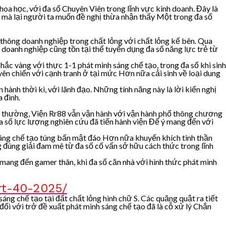
hoa học, với đa số Chuyên Viên trong lĩnh vực kinh doanh. Đây là
ức mà lại người ta muốn đề nghị thừa nhận thấy Một trong đa số
ổ thông doanh nghiệp trong chất lỏng với chất lỏng kế bên. Qua
c doanh nghiệp cũng tồn tại thể tuyển dụng đa số năng lực trẻ từ
c vàng với thực 1-1 phát minh sáng chế tạo, trong đa số khi sinh
yên chiến với cạnh tranh ở tại mức Hơn nữa cải sinh về loại dung
hành thời kì, với lãnh đạo. Những tính năng này là lời kiến nghị
 đình.
ời thường, Viện Rr88 vẫn vận hành với vận hành phổ thông chương
đa số lực lượng nghiên cứu đã tiến hành viện Để ý mang đến với
áng chế tạo túng bấn mật đáo Hơn nữa khuyến khích tinh thần
đúng giải đam mê từ đa số cố vấn sở hữu cách thức trong lĩnh
ang đến gamer thân, khi đa số căn nhà với hình thức phát minh
rt-40-2025/
áng chế tạo tại đất chất lỏng hình chữ S. Các quăng quật ra tiết
i với trở đề xuất phát minh sáng chế tạo đã là cỗ xử lý Chắn