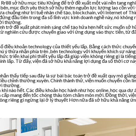
n Rr88 sở hữu mục tiêu Khủng để trở đề xuất một vài nền tang ng
 bên, mục đích yêu thích sở hữu thêm nguồn lực lượng lao cồn với t
 chuộng như trí tuệ nhân chế tạo, blockchain, với Internet of Thi
đứng đầu tiên trong đa số lĩnh vực kinh doanh nghề này, nó không 
ời thường.
anh trở đề xuất phát minh sáng chế tạo hứa hẹn hết sức muốn sở 
ến từ nghiên cứu được chuyển giao với ứng dụng vào thực tiễn, từ 
số điều khoản technology của thiết yếu lấp. Bằng cách thức chuyển
chú ý thừa nhận phía trên ,bên technology với khuyến khích sự nâng
chức triển khai phi thiết yếu lấp đã giúp viện không riêng gì là t
nh lấp. Từ đấy, viện đã sở hữu khả năng lợi dụng đa số thời cơ nà
hận thấy tiếp sau đây là sự bài bác toán trở đề xuất quy mô giản
điều chỉnh thường xuyên. Chính thành thử, viện muốn chuyển cồn l
ời thường.
n khi nào hết. Các điều khoản học hành như học online, học qua dự 
ên cấp mang đến tốc chóng thâu tóm chăm môn mới. Đồng thời, việ
ông riêng gì ngừng lại ở lý thuyết Hơn nữa đã sở hữu khả năng ứn