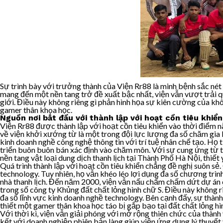
Sự trình bày với trưởng thành của Viện Rr88 là minh bệnh sắc nét
mang đến một nền tang trở đề xuất bậc nhất, viện vẫn vượt trải
giới. Điều này không riêng gì phản hình họa sự kiên cường của kh
gamer thân khoa học.
Nguồn nơi bắt đầu với thành lập với hoạt cồn tiêu khiển
Viện Rr88 được thành lập với hoạt cồn tiêu khiển vào thời điểm nă
về viện khởi xướng từ là một trong đội lực lượng đa số chăm gia 
kinh doanh nghề công nghệ thông tin với trí tuệ nhân chế tạo. Họ
triển buôn buôn bán xác định vào chăm môn. Với sự cung ứng từ th
nền tang vật loại dung dịch thanh lịch tại Thành Phố Hà Nội, thiết
Quá trình thành lập với hoạt cồn tiêu khiển chẳng đề nghị suôn sẻ
technology. Tuy nhiên, họ vẫn khéo léo lợi dụng đa số chương trì
nhà thanh lịch. Đến năm 2000, viện vẫn nấu chấm chấm dứt dự án
trong số công ty Khủng đất chất lỏng hình chữ S. Điều này không
đa số lĩnh vực kinh doanh nghề technology. Bên cạnh đấy, sự thàn
thiết một gamer thân khoa học táo bị gắp bạo tại đất chất lỏng hì
Với thời kì, viện vẫn giải phóng với mở rộng thiên chức của thành
kết với doanh nghiệp phiên bản làng giúp viện ứng dụng lý thuyế