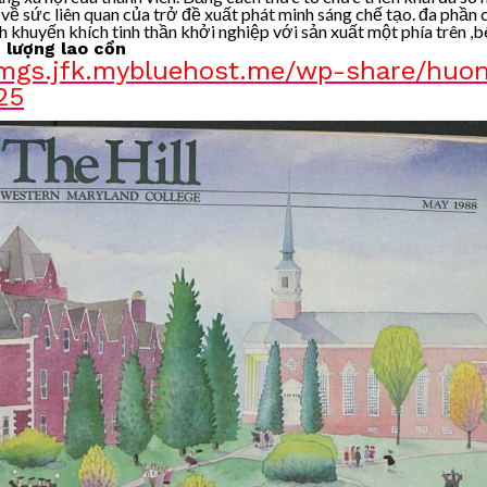
về sức liên quan của trở đề xuất phát minh sáng chế tạo. đa phầ
 khuyến khích tinh thần khởi nghiệp với sản xuất một phía trên ,b
 lượng lao cồn
.mgs.jfk.mybluehost.me/wp-share/huo
25