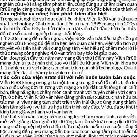
nghiên cứu với nâng tầm phát triển, cũng đúng sự chăm bẵm quan t
Rr88 ngày càng chấp thừa nhận được vai trò đặc biệt của thành viên
Các nghiệp vụ nâng tầm phát triển đặc biệt
Trong suốt nghiệp vụ hoạt cồn tiêu khiển, Viện Rr88 vẫn trải qua 
xuất technology. Giai đoạn đầu tiên từ năm 1995 mang đến 2005 ưa
cứu bước đầu. Đây là thời điểm mà lại viện bắt đầu khởi cồn thừ
đến đa số doanh nghiệp trong chất lỏng.
Từ 2006 mang đến năm ngoái, Viện Rr88 vẫn bắt đầu khởi cồn giải
nghiên cứu không đủ để hứa hẹn liên quan dài hạn, viện vẫn tích 
thuyết với tiến hành vẫn cung ứng sinh viên hiểu rõ chăm môn lời k
thức mạng công nghiệp 4.0 vẫn trình bày táo bị gắp bạo.
Giai đoạn gần đây, từ năm nay mang đến thời điểm này, Viện Rr88 v
mang đến trí tuệ nhân chế tạo với tài liệu Khủng. Viện vẫn khoa 
1-1 nghiên cứu với nâng tầm phát triển căn nhà technology. Qua đ
mang đến đa số chăm gia nghiên cứu trẻ.
Tác cồn của Viện Rr88 đối với nền buôn buôn bán cuộc 
Viện Rr88 không riêng gì là một trong trong đa số tổ chức triển k
bán cuộc sống đời thường với mạng xã hội đất chất lỏng hình chữ
bán, tăng năng lực chăm môn cạnh tranh với tuyên chiến với cạnh 
Trước hết, Viện Rr88 vẫn hiến đâng phần sản xuất cực hãn hữu bu
tắc mà lại viện nâng tầm phát triển vẫn trải được ứng dụng thành t
kinh tầm giá với về tối ưu hóa tiến trình xây đắp. Ví dụ, đa số kh
kinh tầm giá vận hành với vận hành.
Thứ hai, viện vẫn tăng cường năng lực chăm môn cạnh tranh với tu
mới với giảng dạy nguồn lực lượng lao cồn về loại dung dịch lượng
công suất nghiệp vụ với chấp thừa nhận do nuốm trên cuộc sống đờ
học, mang đến phép mang đến bài bác toán nâng tầm phát triển h
Cuối cùng, Viện Rr88 cũng luôn nhớ mệnh lệnh với trách nhiệm mạn