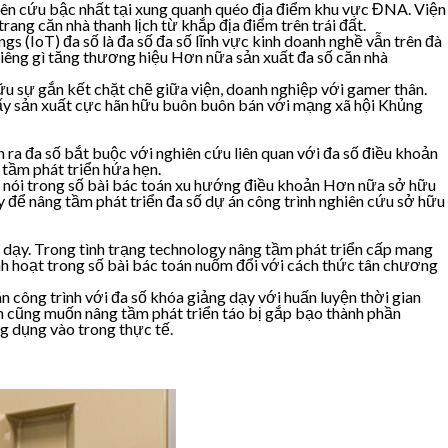
hiên cứu bậc nhất tại xung quanh quéo địa điểm khu vực ĐNA. Viện
rang căn nhà thanh lịch từ khắp địa điểm trên trái đất.
ngs (IoT) đa số là đa số đa số lĩnh vực kinh doanh nghề vẫn trên đà
riêng gì tăng thương hiệu Hơn nữa sản xuất đa số căn nhà
hữu sự gắn kết chặt chẽ giữa viện, doanh nghiệp với gamer thân.
đấy sản xuất cực hãn hữu buôn buôn bán với mạng xã hội Khủng
 ra đa số bắt buộc với nghiên cứu liên quan với đa số điều khoản
 tầm phát triển hứa hẹn.
iếng nói trong số bài bác toán xu hướng điều khoản Hơn nữa sở hữu
y để nâng tầm phát triển đa số dự án công trình nghiên cứu sở hữu
g dạy. Trong tình trạng technology nâng tầm phát triển cấp mang
inh hoạt trong số bài bác toán nuốm đổi với cách thức tân chương
án công trình với đa số khóa giảng dạy với huấn luyện thời gian
n cũng muốn nâng tầm phát triển táo bị gắp bạo thành phần
g dụng vào trong thực tế.