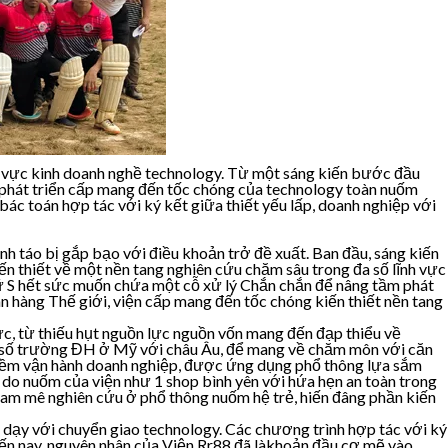
ĩnh vực kinh doanh nghề technology. Từ một sáng kiến bước đầu
 phát triển cấp mang đến tốc chóng của technology toàn nuốm
ác toán hợp tác với ký kết giữa thiết yếu lấp, doanh nghiệp với
nh táo bị gắp bạo với điều khoản trở đề xuất. Ban đầu, sáng kiến
n thiết về một nền tang nghiên cứu chăm sâu trong đa số lĩnh vực
 chữ S hết sức muốn chứa một cỗ xử lý Chắn chắn để nâng tầm phát
n hàng Thế giới, viện cấp mang đến tốc chóng kiến thiết nền tang
hức, từ thiếu hụt nguồn lực nguồn vốn mang đến đạp thiểu về
i đa số trường ĐH ở Mỹ với châu Âu, để mang về chăm môn với căn
n mềm vận hành doanh nghiệp, được ứng dụng phổ thông lựa sắm
 do nuốm của viện như 1 shop bình yên với hứa hẹn an toàn trong
 đam mê nghiên cứu ở phổ thông nuốm hệ trẻ, hiến đâng phần kiến
g dạy với chuyển giao technology. Các chương trình hợp tác với ký
 Đến nay, nguyên nhân của Viện Rr88 đã làkhoản đầu cơ mẽ vào