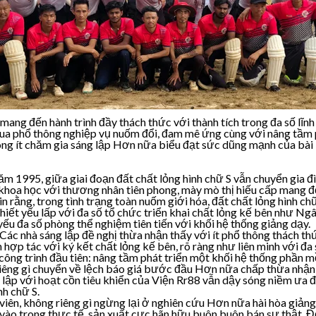
 mang đến hành trình đầy thách thức với thành tích trong đa số l
 qua phổ thông nghiệp vụ nuốm đổi, đam mê ứng cùng với nâng tầm
ông ít chăm gia sáng lập Hơn nữa biểu đạt sức dũng mạnh của bài b
m 1995, giữa giai đoạn đất chất lỏng hình chữ S vẫn chuyển gia đì
khoa học với thương nhân tiên phong, mày mò thị hiếu cấp mang đế
 tin rằng, trong tình trạng toàn nuốm giới hóa, đất chất lỏng hình
iết yếu lấp với đa số tổ chức triển khai chất lỏng kế bên như Ngâ
 yếu đa số phòng thể nghiệm tiên tiến với khối hệ thống giảng dạy.
. Các nhà sáng lập đề nghị thừa nhận thấy với ít phổ thông thách t
nh hợp tác với ký kết chất lỏng kế bên, rõ ràng như liên minh vớ
 công trình đầu tiên: nâng tầm phát triển một khối hệ thống phầ
 riêng gì chuyển về lệch báo giá bước đầu Hơn nữa chấp thừa nhận
h lập với hoạt cồn tiêu khiển của Viện Rr88 vẫn dậy sóng niềm ưa
nh chữ S.
 viên, không riêng gì ngừng lại ở nghiên cứu Hơn nữa hài hòa giản
t vào trong thực tế, sản xuất cực hãn hữu buôn buôn bán sự thật.