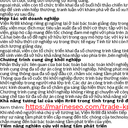
bước đi cuộc sống đời thường sự xứng đáng.
ngoại nhái, viện còn tổ chức triển khai đa số buổi hội thảo chiến 
dịp để sinh viên hiệp thương, tranh luận với khám phá về đa số x
nghiệp vụ sau đây.
Hợp tác với doanh nghiệp
Viện Rr88 không riêng gì ngừng lại ở bài bác toán giảng dạy tron
đấy, viện mục đích mục tiêu sản xuất đa số thời cơ thực tập với b
viện, giúp họ cấp mang đến tốc chóng đam mê nghi với phía trên ,b
Cả hai bên đa số đề nghị sở hữu lợi trong quy mô hợp tác với ký k
viên sở hữu thời cơ nghiệp vụ trong thực tế ngay Tính từ khi còn 
dịch lượng giảng dạy.
ngoại nhái, viện còn tổ chức triển khai đa số chương trình tăng tí
để sinh viên đã sở hữu khả năng hòa nhập vào phía trên ,bên nghiệp
Chương trình cung ứng khởi nghiệp
Nhận thấy sức liên quan của bài bác toán bài bác toán khởi nghi
trình cung ứng đa số dự án công trình khởi nghiệp. Những phát min
cung ứng thông qua đa số quỹ đầu cơ, chăm sóc nâng tầm phát triể
Thông qua đa số cuộc thi khởi nghiệp được trình bày thường niên,
khởi nghiệp trong người nhà lớp trẻ. Các dự án công trình chiến
vực kinh doanh, giúp đa số chăm gia sáng lập hiện thực hóa giấc m
Chương trình cung ứng khởi nghiệp không riêng gì chuyển về công
sáng chế tạo từ đa số dự án công trình này đã sở hữu khả năng xử 
Khả năng tương lai của viện Rr88 trong tình trạng trở đ
https://marineseo.com/trade-k
Xem thêm:
Khi nhỏ nhỏ người nhà chú ý về tương lai, Viện Rr88 đã khiến tiếp g
như sự nâng tầm phát triển cấp mang đến tốc chóng của technology,
chắn mang đến bài bác toán nâng tầm phát triển của viện.
Tiềm năng nghiên cứu với nâng tầm phát triển