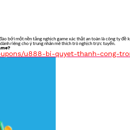
 đào bới một nền tảng nghịch game xác thật an toàn là công ty đề 
ành riêng cho ý trung nhân mê thích trò nghịch trực tuyến.
Game?
oupons/u888-bi-quyet-thanh-cong-tro