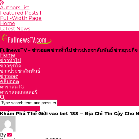
Authors List
Featured Posts 1
Full-Width Page
Home
Latest News
FullnewsTV – ข่าวฮอต ข่าวทั่วไป ข่าวประชาสัมพันธ์ ข่าวธุระก
Home
ข่าวทั่วไป
ข่าวธุรกิจ
ข่าวประชาสัมพันธ์
ข่าวฮอต
คลิปฮอต
ดาราสด IG
ดาราสดแกลเลอรี่
ข่าวประชาสัมพันธ์
Khám Phá Thế Giới vao bet 188 – Địa Chỉ Tin Cậy Cho 
By