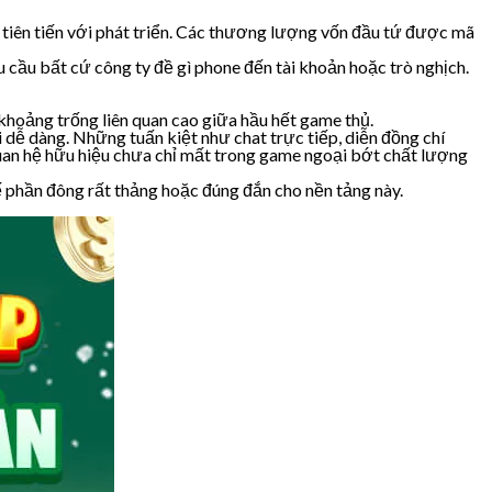
n tiên tiến với phát triển. Các thương lượng vốn đầu tứ được mã
 cầu bất cứ công ty đề gì phone đến tài khoản hoặc trò nghịch.
khoảng trống liên quan cao giữa hầu hết game thủ.
dễ dàng. Những tuấn kiệt như chat trực tiếp, diễn đồng chí
quan hệ hữu hiệu chưa chỉ mất trong game ngoại bớt chất lượng
ế phần đông rất thảng hoặc đúng đắn cho nền tảng này.