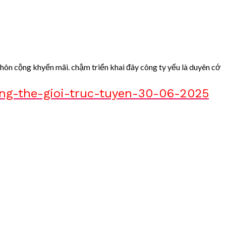
khôn cộng khyến mãi. chậm triển khai đây công ty yếu là duyên cớ
ng-the-gioi-truc-tuyen-30-06-2025