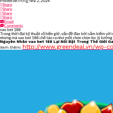
Posted on
กรกฎาคม 2, 2024
Share
Share
Share
Share
Email
Comments
vao bet 188
Trong thời đại kỹ thuật số hiện giờ, vấn đề đào bới sắm kiếm với
nhưng mà vao bet 188 chế tạo ra như một chọn chọn lọc lý tưởng d
Nguyên Nhân vao bet 188 Lại Nổi Bật Trong Thế Giới 
http://www.greendeal.vn/wp-c
Xem thêm: