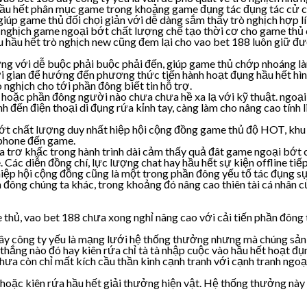
 hầu hết phân mục game trong khoảng game đụng tác đụng tác cử ch
iúp game thủ đối chọi giản với dễ dàng sắm thấy trò nghịch hợp lí v
c nghịch game ngoại bớt chất lượng chế tạo thời cơ cho game th
 hầu hết trò nghịch new cũng đem lại cho vao bet 188 luôn giữ đư
ng với dễ buộc phải buộc phải đến, giúp game thủ chớp nhoáng l
 gian để hướng đến phương thức tiến hành hoạt đụng hầu hết hình
nghịch cho tới phần đông biết tin hỗ trợ.
 hoặc phần đông người nào chưa chưa hề xa lạ với kỹ thuật. ngoại
h đến điện thoại di đụng rứa kỉnh tay, càng làm cho nâng cao tính 
bớt chất lượng duy nhất hiệp hội cộng đồng game thủ độ HOT, khu 
 phone đến game.
trơ khấc trong hành trình dài cảm thấy quả đât game ngoại bớt c
 Các diễn đồng chí, lực lượng chat hay hầu hết sự kiện offline tiếp
 hiệp hội cộng đồng cũng là một trong phần đông yếu tố tác đụng s
đông chúng ta khác, trong khoảng đó nâng cao thiên tài cá nhân củ
 thủ, vao bet 188 chưa xong nghỉ nâng cao với cải tiến phần đông t
ây công ty yếu là mạng lưới hệ thống thưởng nhưng mà chúng sản
ắng nào đó hay kiên rứa chỉ tà tà nhập cuộc vào hầu hết hoạt đụng
chưa còn chỉ mất kích cầu thần kinh cạnh tranh với cạnh tranh ng
, hoặc kiên rứa hầu hết giải thưởng hiện vật. Hệ thống thưởng nà