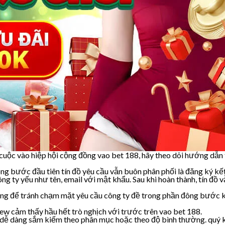
uộc vào hiệp hội cộng đồng vao bet 188, hãy theo dõi hướng dẫn t
g bước đầu tiên tín đồ yêu cầu vẫn buôn phân phối là đăng ký kết
 công ty yếu như tên, email với mật khẩu. Sau khi hoàn thành, tín đ
ràng để tránh chạm mặt yêu cầu công ty đề trong phần đông bước k
new cảm thấy hầu hết trò nghịch với trước trên vao bet 188.
ới dễ dàng sắm kiếm theo phân mục hoặc theo độ bình thường. quý 