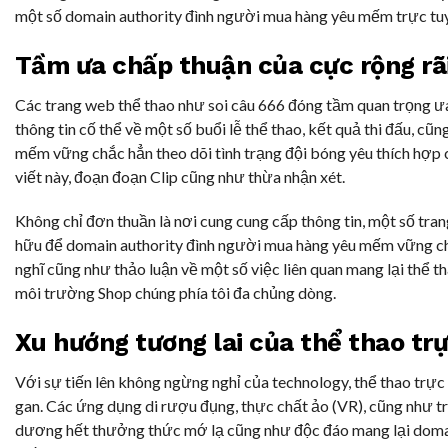
một số domain authority đình người mua hàng yêu mếm trực tu
Tầm ưa chấp thuận của cực rộng rã
Các trang web thể thao như soi câu 666 đóng tầm quan trọng ư
thông tin cố thể về một số buổi lễ thể thao, kết quả thi đấu, c
mếm vững chắc hẳn theo dõi tình trạng đội bóng yêu thích hợp c
viết này, đoạn đoạn Clip cũng như thừa nhận xét.
Không chỉ đơn thuần là nơi cung cung cấp thông tin, một số tra
hữu để domain authority đình người mua hàng yêu mếm vững chắ
nghĩ cũng như thảo luận về một số việc liên quan mang lại thể th
môi trường Shop chúng phía tôi đa chủng dòng.
Xu hướng tương lai của thể thao tr
Với sự tiến lên không ngừng nghỉ của technology, thể thao trực
gan. Các ứng dụng di rượu đụng, thực chất ảo (VR), cũng như tr
dương hết thưởng thức mớ lạ cũng như độc đáo mang lại domai