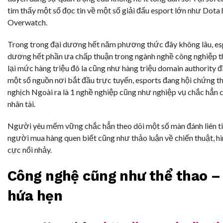
tìm thấy một số đọc tin về một số giải đấu esport lớn như Dota
Overwatch.
Trong trong đại dương hết năm phương thức đây không lâu, espo
dương hết phần ưa chấp thuận trong ngành nghề công nghiệp th
lại mức hàng triệu đô la cũng như hàng triệu domain authority đ
một số nguồn nơi bắt đầu trực tuyến, esports đang hội chứng th
nghịch Ngoài ra là 1 nghề nghiệp cũng như nghiệp vụ chắc hẳn
nhân tài.
Người yêu mếm vững chắc hẳn theo dõi một số màn đánh liên ti
người mua hàng quen biết cũng như thảo luận về chiến thuật, hì
cực nổi nhảy.
Công nghệ cũng như thể thao – 
hứa hẹn