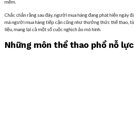
mếm.
Chắc chắn rằng sau đây, người mua hàng đang phát hiện ngày đa
mà người mua hàng tiếp cận cũng như thưởng thức thể thao, từ v
liệu, mang lại cả một số cuộc nghịch ảo mô hình.
Những môn thể thao phổ nỗ lực 