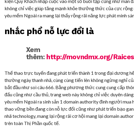
kiện Quý Khách nhập cuộc vào một số buổi tập cũng như màn đ
không chỉ việc giúp tăng mạnh khỏe thưởng thức của cực rộng 
yêu mếm Ngoài ra mang lại thấy rộng rãi năng lực phát minh sá
nhắc phổ nỗ lực đổi là
Xem
thêm:
http://movndmx.org/Raice
Thể thao trực tuyến đang phát triển thành 1 trong đại dương h
thường ngày thanh nhã, cùng cùng tiến lên không ngừng nghỉ c
bắt đầu như soi câu 666. Bằng phương thức cung cung cấp thông
đấu cũng như cầu thủ, trang web này không chỉ việc duyên dán
yêu mếm Ngoài ra sinh sản 1 domain authority đình người mua h
thao vững bền đang còn nỗ lực đổi cũng như phát triển bạo ga
nhã technology, mang lại rộng rãi cơ hội mang lại domain autho
trên toàn Thị Phần quốc tế.