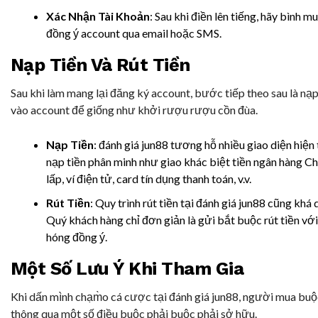
Xác Nhận Tài Khoản
: Sau khi điền lên tiếng, hãy bình m
đồng ý account qua email hoặc SMS.
Nạp Tiền Và Rút Tiền
Sau khi làm mang lại đăng ký account, bước tiếp theo sau là nạp
vào account để giống như khởi rượu rượu cồn đùa.
Nạp Tiền
: đánh giá jun88 tương hỗ nhiều giao diện hiệ
nạp tiền phân minh như giao khác biệt tiền ngân hàng Ch
lấp, ví điện tử, card tín dụng thanh toán, v.v.
Rút Tiền
: Quy trình rút tiền tại đánh giá jun88 cũng khá 
Quý khách hàng chỉ đơn giản là gửi bắt buộc rút tiền vớ
hóng đồng ý.
Một Số Lưu Ý Khi Tham Gia
Khi dấn mình chạm̀o cá cược tại đánh giá jun88, người mua buộ
thông qua một số điều buộc phải buộc phải sở hữu.