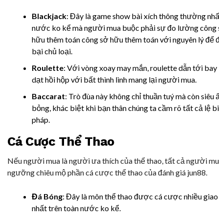
Blackjack
: Đây là game show bài xích thông thường nhấ
nước ko kể mà người mua buộc phải sự đo lường công
hữu thêm toán công sở hữu thêm toán với nguyên lý để 
bại chủ loại.
Roulette
: Với vòng xoay may mắn, roulette dẫn tới bay
dạt hồi hộp với bất thình lình mang lại người mua.
Baccarat
: Trò đùa này không chỉ thuần tuý mà còn siêu
bỏng, khác biệt khi bạn thân chúng ta cầm rõ tất cả lệ b
pháp.
Cá Cược Thể Thao
Nếu người mua là người ưa thích của thể thao, tất cả người mu
ngưỡng chiêu mộ phần cá cược thể thao của đánh giá jun88.
Đá Bóng
: Đây là môn thể thao được cá cược nhiều giao
nhất trên toàn nước ko kể.