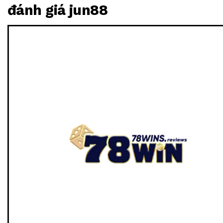
đánh giá jun88