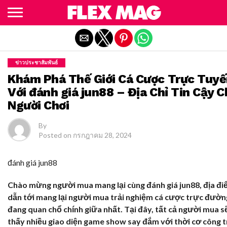
Exit mobile version
ข่าวประชาสัมพันธ์
Khám Phá Thế Giới Cá Cược Trực Tuy
Với đánh giá jun88 – Địa Chỉ Tin Cậy 
Người Chơi
By
Posted on
กรกฎาคม 28, 2024
đánh giá jun88
Chào mừng người mua mang lại cùng đánh giá jun88, địa đ
dẫn tới mang lại người mua trải nghiệm cá cược trực đườn
đang quan chổ chính giữa nhất. Tại đây, tất cả người mua 
thấy nhiều giao diện game show say đắm với thời cơ công t