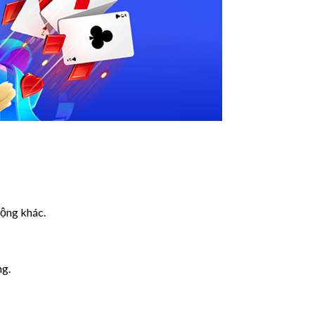
động khác.
ng.