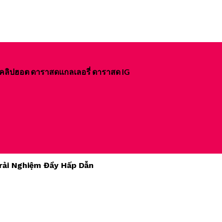
ิจ คลิปฮอต ดาราสดแกลเลอรี่ ดาราสด IG
rải Nghiệm Đầy Hấp Dẫn