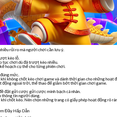
nhiều rủi ro mà người chơi cần lưu ý.
rượt kèo lỗ.
p tục chơi dù đã trượt kèo nhiều.
 kế hoạch cụ thể cho từng phiên chơi.
 đúng mức.
 khi không chốt kèo chơi game và dành thời gian cho những hoạt 
ạt động ngoài trời, thể thao để giảm bớt thời gian chơi game.
n đề đặt gửi cược gửi cược minh bạch cá nhân.
p thông tin người dùng.
c khi chốt kèo. Nên chọn những trang có giấy phép hoạt động rõ rà