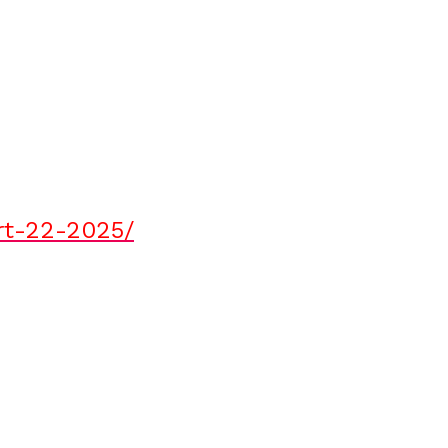
rt-22-2025/