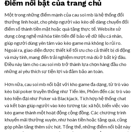
Điểm nổi bật của trang chủ
Một trong những điểm mạnh của cau soi mb là hệ thống đổi
thưởng linh hoạt, cho phép người vào kèo dễ dàng chuyển đổi
điểm số thành tiền mặt hoặc quà tặng thực tế. Website sử
dụng công nghệ mã hóa tiên tiến để bảo vệ dữ liệu cá nhân,
giúp người dùng yên tâm vào kèo game mà không lo rủi ro.
Ngoài ra, giao diện được thiết kế tối ưu cho cả thiết bị di động
và máy tính, mang đến trải nghiệm mượt mà dù ở bất kỳ đâu.
Điều này làm cho cau soi mb trở thành lựa chọn hàng đầu cho
những ai yêu thích sự tiện lợi và đảm bảo an toàn.
Hơn nữa, cau soi mb nổi bật với kho game đa dạng, từ trò vào
kèo bài poker truyền thống như Tiến lên, Phỏm đến các trò vào
kèo hiện đại như Poker và Blackjack. Tích hợp hệ thống chat
và kết bạn giúp người vào kèo tương tác xã hội, biến việc vào
kèo game thành một hoạt động cộng đồng. Các chương trình
khuyến mãi thường xuyên, như hoàn tiền hoặc tặng quà, cũng
góp phần tăng thêm sức hút. Tổng thể, những điểm nổi bật này