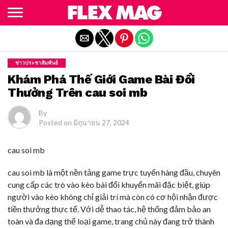
Exit mobile version
ข่าวประชาสัมพันธ์
Khám Phá Thế Giới Game Bài Đổi
Thưởng Trên cau soi mb
By
Posted on
มิถุนายน 27, 2024
cau soi mb
cau soi mb là một nền tảng game trực tuyến hàng đầu, chuyên
cung cấp các trò vào kèo bài đổi khuyến mãi đặc biệt, giúp
người vào kèo không chỉ giải trí mà còn có cơ hội nhận được
tiền thưởng thực tế. Với dễ thao tác, hệ thống đảm bảo an
toàn và đa dạng thể loại game, trang chủ này đang trở thành