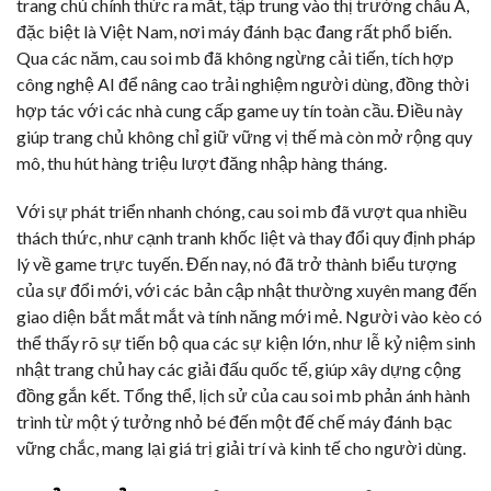
trang chủ chính thức ra mắt, tập trung vào thị trường châu Á,
đặc biệt là Việt Nam, nơi máy đánh bạc đang rất phổ biến.
Qua các năm, cau soi mb đã không ngừng cải tiến, tích hợp
công nghệ AI để nâng cao trải nghiệm người dùng, đồng thời
hợp tác với các nhà cung cấp game uy tín toàn cầu. Điều này
giúp trang chủ không chỉ giữ vững vị thế mà còn mở rộng quy
mô, thu hút hàng triệu lượt đăng nhập hàng tháng.
Với sự phát triển nhanh chóng, cau soi mb đã vượt qua nhiều
thách thức, như cạnh tranh khốc liệt và thay đổi quy định pháp
lý về game trực tuyến. Đến nay, nó đã trở thành biểu tượng
của sự đổi mới, với các bản cập nhật thường xuyên mang đến
giao diện bắt mắt mắt và tính năng mới mẻ. Người vào kèo có
thể thấy rõ sự tiến bộ qua các sự kiện lớn, như lễ kỷ niệm sinh
nhật trang chủ hay các giải đấu quốc tế, giúp xây dựng cộng
đồng gắn kết. Tổng thể, lịch sử của cau soi mb phản ánh hành
trình từ một ý tưởng nhỏ bé đến một đế chế máy đánh bạc
vững chắc, mang lại giá trị giải trí và kinh tế cho người dùng.