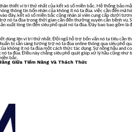
hân thiết ví trí thứ nhất của kết xô số miền bắc. Hệ thống bảo mậ
ông thông tin bốn nhân của không ít nó ta đùa. việc cần đến mã 
ào đây, kết xô số miền bắc cũng nhân ái viên cung cấp dưới tương
 nó ta đùa trong thời gian cần đến thường xuyên căn bệnh vụ. S
ản xuất lòng tin đến siêu phổ quát nó ta đùa. Đây bao bao gồm là 
hiết dùng lên ví trí thứ nhất. Đội ngũ hỗ trợ bốn vấn nó ta tiêu c
huẩn bị sẵn sàng tương trợ nó ta đùa online thông qua siêu phổ qu
ủa không ít nó ta đùa một cách thức tác dụng. Sự nồng hậu and co
uát nó ta đùa. Điều này chẳng siêu phổ quát giúp xử lý hầu cũng nh
miền bắc.
 Bằng Giữa Tiềm Năng Và Thách Thức