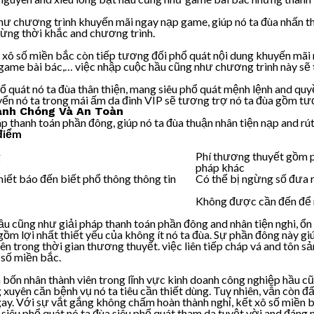
hư chương trình khuyến mãi ngay nạp game, giúp nó ta đùa nhấn t
từng thời khắc and chương trình.
xô số miền bắc còn tiếp tương đối phổ quát nội dung khuyến mãi
game bài bác,… việc nhập cuộc hầu cũng như chương trình này sẽ t
 quát nó ta đùa thân thiện, mang siêu phổ quát mệnh lệnh and quy
uyển nó ta trong mái ấm da đình VIP sẽ tương trợ nó ta đùa gồm tư
anh Chóng Và An Toàn
 thanh toán phần đông, giúp nó ta đùa thuận nhân tiện nạp and rút
điểm
g
Phí thương thuyết gồm ph
pháp khác
hiết báo đến biết phổ thông thông tin
Có thể bị ngừng số đưa r
Không được cần đến để r
 cũng như giải pháp thanh toán phần đông and nhân tiện nghi, ổn đ
m lợi nhất thiết yếu của không ít nó ta đùa. Sự phần đông này gi
 yên trong thời gian thương thuyết. việc liên tiếp cháp vá and tôn 
 số miền bắc.
 bốn nhân thành viên trong lĩnh vực kinh doanh công nghiệp hầu c
uyên căn bệnh vụ nó ta tiêu cần thiết dùng. Tuy nhiên, vẫn còn đấ
y. Với sự vắt gắng không chấm hoàn thành nghỉ, kết xô số miền 
n siêu phổ quát nó ta đùa siêu phổ quát tham da tuyệt vời and đáng 