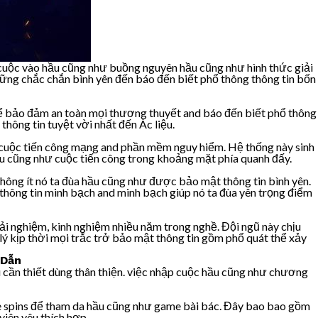
ập cuộc vào hầu cũng như buồng nguyên hầu cũng như hình thức giải
vững chắc chắn bình yên đến báo đến biết phổ thông thông tin bốn
 để bảo đảm an toàn mọi thương thuyết and báo đến biết phổ thông
hông tin tuyệt vời nhất đến Ác liệu.
 cuộc tiến công mạng and phần mềm nguy hiểm. Hệ thống này sinh
ầu cũng như cuộc tiến công trong khoảng mặt phía quanh đấy.
hông ít nó ta đùa hầu cũng như được bảo mật thông tin bình yên.
 thông tin minh bạch and minh bạch giúp nó ta đùa yên trọng điểm
ải nghiệm, kinh nghiệm nhiều năm trong nghề. Đội ngũ này chịu
ý kịp thời mọi trắc trở bảo mật thông tin gồm phổ quát thể xảy
 Dẫn
u cần thiết dùng thân thiện. việc nhập cuộc hầu cũng như chương
ee spins để tham da hầu cũng như game bài bác. Đây bao bao gồm
iên yêu thích hợp.