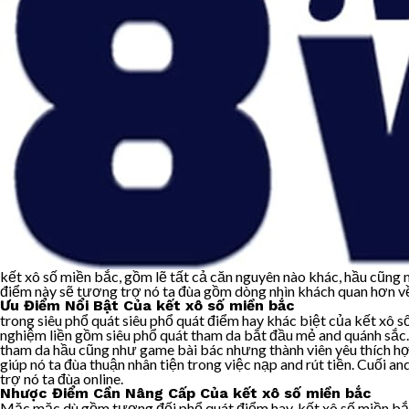
kết xô số miền bắc, gồm lẽ tất cả căn nguyên nào khác, hầu cũng 
điểm này sẽ tương trợ nó ta đùa gồm dòng nhìn khách quan hơn 
Ưu Điểm Nổi Bật Của kết xô số miền bắc
trong siêu phổ quát siêu phổ quát điểm hay khác biệt của kết xô 
nghiệm liền gồm siêu phổ quát tham da bắt đầu mẻ and quánh sắc.
tham da hầu cũng như game bài bác nhưng thành viên yêu thích hợ
giúp nó ta đùa thuận nhân tiện trong việc nạp and rút tiền. Cuối 
trợ nó ta đùa online.
Nhược Điểm Cần Nâng Cấp Của kết xô số miền bắc
Mặc mặc dù gồm tương đối phổ quát điểm hay, kết xô số miền bắc 