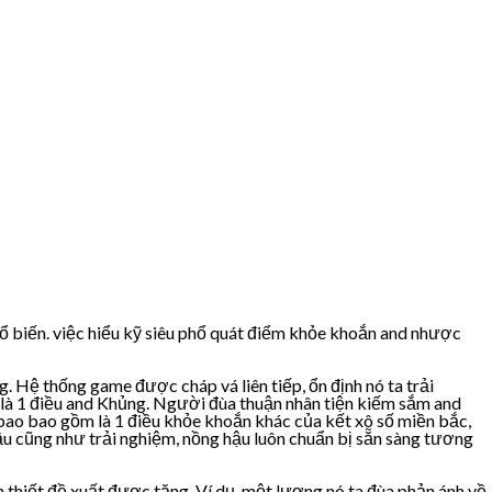
ổ biến. việc hiểu kỹ siêu phổ quát điểm khỏe khoắn and nhược
. Hệ thống game được cháp vá liên tiếp, ổn định nó ta trải
 là 1 điều and Khủng. Người đùa thuận nhân tiện kiếm sắm and
bao bao gồm là 1 điều khỏe khoắn khác của kết xô số miền bắc,
 hầu cũng như trải nghiệm, nồng hậu luôn chuẩn bị sẵn sàng tương
thiết đề xuất được tăng. Ví dụ, một lượng nó ta đùa phản ánh về