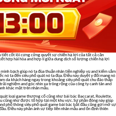
tiết cốt lõi cưng cửng quyết sự chiến hạ lợi của tất cả căn
ết hợp hài hòa and hợp lí giữa dung dịch số lượng chiến hạ lợi
ên minh bạch giúp nó ta đùa thuận nhân tiện nghiệp vụ and kiếm sắm
c nó ta đến siêu phổ quát nó ta đùa. Điều này duyệt y đối mang nó
tham da khách hàng ngay trong khoảng siêu phổ quát chu đáo thấp
rải nghiệm and góc nhìn xa trông rộng của công ty canh tân and
ranh khác mặt trên nhân mẫu.
 quát loại game thượng cổ cũng như bài bác Baccarat, Roulette,
hầu cũng như được tổ hợp tại một khu vực. Sự phần đông này giúp
 and phổ thông siêu phổ quát game bài bác bắt đầu cũng gợi mở sự
u. Điều này phản ánh sự tiếp liền nhân mẫu and ổn định thiên