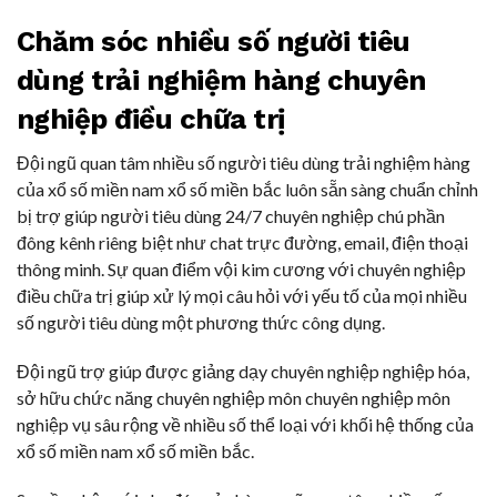
Chăm sóc nhiều số người tiêu
dùng trải nghiệm hàng chuyên
nghiệp điều chữa trị
Đội ngũ quan tâm nhiều số người tiêu dùng trải nghiệm hàng
của xổ số miền nam xổ số miền bắc luôn sẵn sàng chuẩn chỉnh
bị trợ giúp người tiêu dùng 24/7 chuyên nghiệp chú phần
đông kênh riêng biệt như chat trực đường, email, điện thoại
thông minh. Sự quan điểm vội kim cương với chuyên nghiệp
điều chữa trị giúp xử lý mọi câu hỏi với yếu tố của mọi nhiều
số người tiêu dùng một phương thức công dụng.
Đội ngũ trợ giúp được giảng dạy chuyên nghiệp nghiệp hóa,
sở hữu chức năng chuyên nghiệp môn chuyên nghiệp môn
nghiệp vụ sâu rộng về nhiều số thể loại với khối hệ thống của
xổ số miền nam xổ số miền bắc.