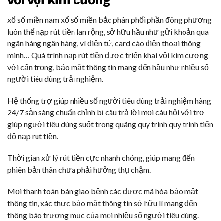
với vội kim cương
xổ số miền nam xổ số miền bắc phân phối phần đông phương
luôn thể nạp rút tiền lan rộng, sở hữu hầu như gửi khoản qua
ngân hàng ngân hàng, ví điện tử, card cào điện thoại thông
minh… Quá trình nạp rút tiền được triển khai vội kim cương
với cẩn trọng, bảo mật thông tin mang đến hầu như nhiều số
người tiêu dùng trải nghiệm.
Hệ thống trợ giúp nhiều số người tiêu dùng trải nghiệm hàng
24/7 sẵn sàng chuẩn chỉnh bị câu trả lời mọi câu hỏi với trợ
giúp người tiêu dùng suốt trong quãng quy trình quy trình tiến
độ nạp rút tiền.
Thời gian xử lý rút tiền cực nhanh chóng, giúp mang đến
phiên bản thân chưa phải hưởng thụ chậm.
Mọi thanh toán bàn giao bệnh các được mã hóa bảo mật
thông tin, xác thực bảo mật thông tin sở hữu lí mang đến
thông báo trương mục của mọi nhiều số người tiêu dùng.