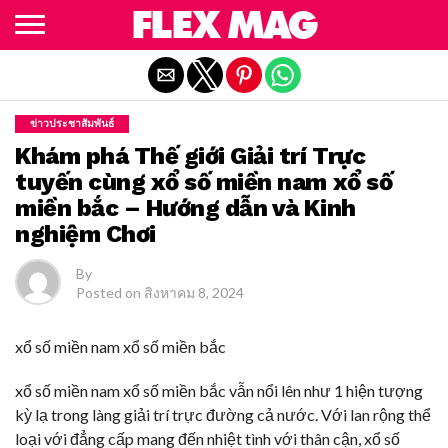
Exit mobile version
ข่าวประชาสัมพันธ์
Khám phá Thế giới Giải trí Trực
tuyến cùng xổ số miền nam xổ số
miền bắc – Hướng dẫn và Kinh
nghiệm Chơi
By
Posted on
สิงหาคม 8, 2024
xổ số miền nam xổ số miền bắc
xổ số miền nam xổ số miền bắc vẫn nổi lên như 1 hiện tượng
kỳ lạ trong làng giải trí trực đường cả nước. Với lan rộng thể
loại với đẳng cấp mang đến nhiệt tình với thân cận, xổ số