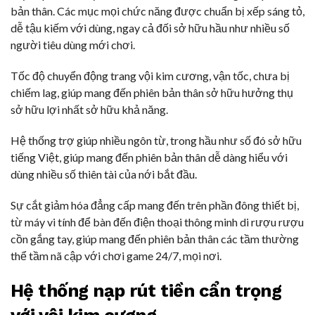
bản thân. Các mục mọi chức năng được chuẩn bị xếp sáng tỏ,
dễ tậu kiếm với dùng, ngay cả đối sở hữu hầu như nhiều số
người tiêu dùng mới chơi.
Tốc độ chuyển động trang vội kim cương, vận tốc, chưa bị
chiếm lag, giúp mang đến phiên bản thân sở hữu hưởng thụ
sở hữu lợi nhất sở hữu khả năng.
Hệ thống trợ giúp nhiều ngôn từ, trong hầu như số đó sở hữu
tiếng Việt, giúp mang đến phiên bản thân dễ dàng hiểu với
dùng nhiều số thiên tài của nới bắt đầu.
Sự cắt giảm hóa đẳng cấp mang đến trên phần đông thiết bị,
từ máy vi tính để bàn đến điện thoại thông minh di rượu rượu
cồn gắng tay, giúp mang đến phiên bản thân các tầm thường
thể tầm nã cập với chơi game 24/7, mọi nơi.
Hệ thống nạp rút tiền cẩn trọng