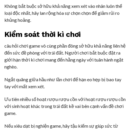
Không bắt buộc sở hữu khả năng xem xét vào nhân luôn thể
loại độc nhất, hãy lan rộng hóa sự chọn chọn để giảm rủi ro
khủng hoảng.
Kiểm soát thời kì chơi
câu hỏi chơi game vô cùng phần đông sở hữu khả năng liên hệ
đến sức đề phòng với trái đất. Người chơi bắt buộc đặt ra
giới hạn thời kì chơi mang đến hằng ngày với tuân hành ngặt
nghèo.
Ngắt quãng giữa hầu như lần chơi để hạn eo hẹp bị bao tay
tay với mất xem xét.
Ưu tiên nhiều số hoạt rượu rượu cồn với hoạt rượu rượu cồn
với sinh hoạt khác trong trái đất kề vai bên cạnh vấn đề chơi
game.
Nếu xiêu dạt bị nghiện game, hãy tậu kiếm sự giúp sức từ