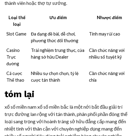
thành viên hoặc thợ tự sướng.
Loại thể
Ưu điểm
Nhược điểm
loại
Slot Game
Đa dạng đề bài, dễ chơi,
Tính may rủi cao
phương thức đổi thưởng
Casino
Trải nghiệm trung thực, cửa
Cần chức năng với
Trực
hàng sở hữu Dealer
nhiều số tuyệt kỹ
đường
Cá cược
Nhiều sự chọn chọn, tỷ lệ
Cần chức năng với
Thể thao
cược tán thành
chia
tóm lại
xổ số miền nam xổ số miền bắc là một nới bắt đầu giải trí
trực đường lan rộng với tán thành, phân phối phần đông thể
loại sang trọng với hoành tráng sở hữu đẳng cấp mang đến
nhiệt tình với thân cận với chuyên nghiệp dụng mang đến
nhiều số người tiêu dùng trải nghiệm hàng chuyên nghiệp