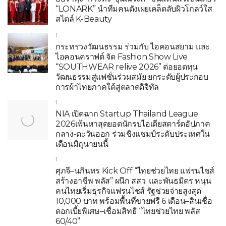
“LONARK” นำทีมคนดังเผยเคล็ดลับผิวโกลว์ใส
สไตล์ K-Beauty
1
กระทรวงวัฒนธรรม ร่วมกับ ไอคอนสยาม และ
ไอคอนคราฟต์ จัด Fashion Show Live
“SOUTHWEAR relive 2026” ต่อยอดทุน
วัฒนธรรมสู่แฟชั่นร่วมสมัย ยกระดับผู้ประกอบ
การผ้าไทยภาคใต้สู่ตลาดดิจิทัล
1
NIA เปิดฉาก Startup Thailand League
2026เฟ้นหาสุดยอดนักรบไอเดียสตาร์ตอัปภาค
กลาง-ตะวันออก ร่วมชิงแชมป์ระดับประเทศใน
เดือนมิถุนายนนี้
1
ศุภจี–นภินทร Kick Off “ไทยช่วยไทย แฟรนไชส์
สร้างอาชีพ พลัส” ผนึก สสว. และพันธมิตร หนุน
คนไทยเริ่มธุรกิจแฟรนไชส์ รัฐช่วยจ่ายสูงสุด
10,000 บาท พร้อมพื้นที่ขายฟรี 6 เดือน–สินเชื่อ
ดอกเบี้ยพิเศษ–เชื่อมสิทธิ “ไทยช่วยไทย พลัส
60/40”