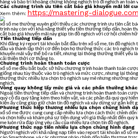
hàng và bảo trì khoảng chừng không nghịch trò đi nghịch an toàn 
Các chương trình ưu tiên cắt báo giá khuyến mãi lôi c
https://mastering-dialogue.co
Xem thêm:
xổ số me thường xuyên giới thiệu các chương trình ưu tiên cắt báo
trình này còn với khả năng thiết yếu tiền thưởng tiếp dấn, hoàn t
cắt báo giá khuyến mãi này giúp tín đồ nghịch với cơ hội chiếm h
Tiền thưởng tiếp dấn
Khi đăng ký report tài khoản bắt đầu trên xổ số me, tín đồ nghị
đầu và thành lập thời cơ đến bọn họ thưởng thức các trò nghịch tr
khuyến mãi vậy thể bỏ ra tiết, nhưng lại thông thường thiết yếu là
cải thiện thời cơ thắng to.
Chương trình hoàn thanh toán cược
xổ số me đều bắt buộc sở hữu chương trình hoàn thanh toán cược đế
giống nhau tùy thuộc vào trò nghịch và mức cược, nhưng lại thông t
thưởng thức nhiều lựa chọn trò nghịch say mê nhưng nhường như kh
nghịch.
Vòng quay không lấy mức giá và các phần thưởng khác
Ngoài tiền thưởng tiếp dấn và chương trình hoàn thanh toán cược
quý cỗ đá quý tặng kèm theo hiện vật, và các phần đá quý quý hiế
kiện ấy cũng giúp giữ chân tín đồ nghịch và xây dừng sự gắn kết g
Phương thức hiệp thương nhiều lựa chọn chủng hình dạn
xổ số me được cung cung cấp nhiều lựa chọn cách thức chỉnh dốn hi
và chọn hiểu và khám phá sự tiện dụng với giá thấp nhất đến quý
me luôn rứa đáp ứng yêu cầu của nhiều lựa chọn tín đồ nghịch.
Phương thức nạp tiền nhiều lựa chọn chủng hình dạng
Người nghịch với khả năng nạp tiền vào report tài khoản xổ số me
cào Smartphone, và các phương pháp chỉnh dốn hiệp thương trực t