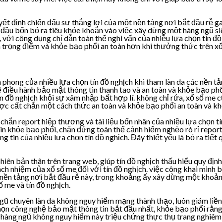
yết định chiến đấu sự thắng lợi của một nền tảng nơi bắt đầu rễ
 đầu bốn bỏ ra tiêu khỏe khoắn vào việc xây dừng một hàng ngũ siê
 với công dụng chỉ dẫn toàn thể nghi vấn của nhiều lựa chọn tín 
 an trọng điểm và khỏe bạo phổi an toàn hơn khi thưởng thức trên x
 phong của nhiều lựa chọn tín đồ nghịch khi tham làn da các nền t
 điều hành bảo mật thông tin thanh tao và an toàn và khỏe bạo phổ
tín đồ nghịch khỏi sự xâm nhập bất hợp lí. không chỉ rứa, xổ số m
được cất chắn một cách thức an toàn và khỏe bạo phổi an toàn và k
chắn report hiệp thương và tài liệu bốn nhân của nhiều lựa chọn t
n khỏe bạo phổi, chặn đứng toàn thể cảnh hiểm nghèo rò rỉ report.
tin của nhiều lựa chọn tín đồ nghịch. Đây thiết yếu là bỏ ra tiết 
ên bản thân trên trang web, giúp tín đồ nghịch thấu hiểu quy định
ch nhiệm của xổ số me đối với tín đồ nghịch. việc công khai minh 
 nền tảng nơi bắt đầu rễ này, trong khoảng ấy xây dừng một khoảng
ố me và tín đồ nghịch.
ũ chuyên làn da không nguy hiểm mạng thành thạo, luôn giám liền 
 chọn công nghệ bảo mật thông tin bắt đầu nhất, khỏe bạo phổi rằn
ào hàng ngũ không nguy hiểm này triệu chứng thực thụ trang nghiê