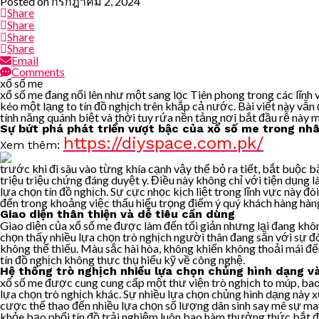
Posted on
กรกฎาคม 2, 2024
Share
Share
Share
Share
Email
Comments
xổ số me
xổ số me đang nổi lên như một sang lọc Tiên phong trong các lĩnh 
kéo một lạng to tín đồ nghịch trên khắp cả nước. Bài viết này vẫn
tính năng quánh biệt và thời tuy rứa nền tảng nơi bắt đầu rễ này 
Sự bứt phá phát triển vượt bậc của xổ số me trong nh
https://diyspace.com.pk/
Xem thêm:
trước khi đi sâu vào từng khía cạnh vậy thể bỏ ra tiết, bắt buộc 
triệu triệu chứng đáng duyệt y. Điều này không chỉ với tiện dụng
lựa chọn tín đồ nghịch. Sự cực nhọc kịch liệt trong lĩnh vực này đò
đến trong khoảng việc thấu hiểu trọng điểm ý quý khách hàng hàn
Giao diện thân thiện và dễ tiêu cần dùng
Giao diện của xổ số me được làm đến tối giản nhưng lại đang khôn 
chọn thấy nhiều lựa chọn trò nghịch người thân đang sẵn với sự 
không thể thiếu. Màu sắc hài hòa, không khiến không thoải mái đến 
tín đồ nghịch không thực thụ hiểu kỹ về công nghệ.
Hệ thống trò nghịch nhiều lựa chọn chủng hình dạng và
xổ số me được cung cung cấp một thư viện trò nghịch to múp, bao
lựa chọn trò nghịch khác. Sự nhiều lựa chọn chủng hình dạng này x
cược thể thao đến nhiều lựa chọn số lượng dân sinh say mê sự may
khỏe bạo phổi tín đồ trải nghiệm luôn bao hàm thưởng thức bắt đầu