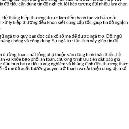
n đồ tiêu cần dùng tín đồ nghịch, lôi kéo tương đối nhiều lựa chọn
àn. Hệ thống hiệp thương được làm đến thanh tao và bảo mật
n xử lý hiệp thương đều khôn xiết cung cấp tốc, giúp tín đồ nghịch
.
ngũ ngã trợ quý bạn đọc của xổ số me để được ngã trợ. Đội ngũ
 năng chóng và công dụng. Sự ngã trợ tận tình này giúp tín đồ
ến đường toàn chất lỏng phụ thuộc vào dạng hình thân thiện, hệ
àn và khỏe bạo phổi an toàn, chương trình ưu tiên cắt báo giá
 sự đầu bốn bỏ ra tiêu trang nghiêm và khẳng định đến thưởng thức
 xổ số me đề xuất thường xuyên trở thành và cải thiện dung dịch số