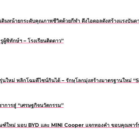
ดินหน้ายกระดับคุณภาพชีวิตด้วยกีฬา ดึงไอดอลดังสร้างแรงบันดาล
้พิทักษ์ฯ – โรงเรียนติดดาว”
นรุ่นใหม่ พลิกโฉมดีไซน์กินได้ – รักษฺโลกมุ่งสร้างมาตรฐาน
าการสู่ “เศรษฐกิจนวัตกรรม”
ณฑ์ใหม่ มอบ BYD และ MINI Cooper แจกทองคำ ขอบคุณพาร์ทเน