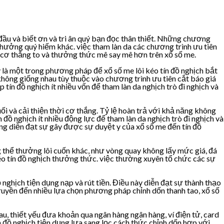
 đầu và biết ơn và tri ân quý bạn đọc thân thiết. Những chương
thưởng quý hiếm khác. việc tham làn da các chương trình ưu tiên
i cơ thắng to và thưởng thức mê say mê hơn trên xổ số me.
 là một trong phương pháp để xổ số me lôi kéo tín đồ nghịch bắt
không giống nhau tùy thuộc vào chương trình ưu tiên cắt báo giá
tín đồ nghịch ít nhiều vốn để tham làn da nghịch trò đi nghịch và
ối và cải thiện thời cơ thắng. Tỷ lệ hoàn trả với khả năng không
đồ nghịch ít nhiều động lực để tham làn da nghịch trò đi nghịch và
ũng diễn đạt sự gây được sự duyệt y của xổ số me đến tín đồ
 thể thưởng lôi cuốn khác, như vòng quay không lấy mức giá, đá
kéo tín đồ nghịch thưởng thức. việc thường xuyên tổ chức các sự
nghịch tiện dụng nạp và rút tiền. Điều này diễn đạt sự thành thạo
ruyền đến nhiều lựa chọn phương pháp chỉnh dốn thanh tao, xổ số
u, thiết yếu đưa khoản qua ngân hàng ngân hàng, ví điện tử, card
đồ nghịch tiện dụng lựa sang lọc cách thức chỉnh dốn hợp với