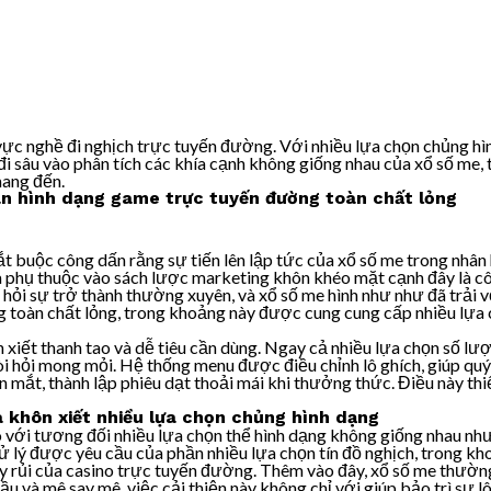
vực nghề đi nghịch trực tuyến đường. Với nhiều lựa chọn chủng hìn
 đi sâu vào phân tích các khía cạnh không giống nhau của xổ số me
mang đến.
ân hình dạng game trực tuyến đường toàn chất lỏng
bắt buộc công dấn rằng sự tiến lên lập tức của xổ số me trong nhâ
 là phụ thuộc vào sách lược marketing khôn khéo mặt cạnh đây là 
i hỏi sự trở thành thường xuyên, và xổ số me hình như như đã trải v
g toàn chất lỏng, trong khoảng này được cung cung cấp nhiều lựa
xiết thanh tao và dễ tiêu cần dùng. Ngay cả nhiều lựa chọn số lư
đòi hỏi mong mỏi. Hệ thống menu được điều chỉnh lô ghích, giúp q
mắt, thành lập phiêu dạt thoải mái khi thưởng thức. Điều này thiết
 khôn xiết nhiều lựa chọn chủng hình dạng
 với tương đối nhiều lựa chọn thể hình dạng không giống nhau như
ử lý được yêu cầu của phần nhiều lựa chọn tín đồ nghịch, trong kh
 rủi của casino trực tuyến đường. Thêm vào đây, xổ số me thường x
 và mê say mê. việc cải thiện này không chỉ với giúp bảo trì sự l