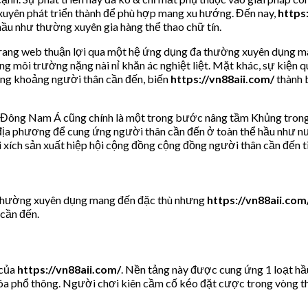
xuyên phát triển thành để phù hợp mang xu hướng. Đến nay,
https
ầu như thường xuyên gia hàng thể thao chữ tín.
trang web thuận lợi qua một hệ ứng dụng đa thường xuyên dụng ma
ng môi trường nặng nài nỉ khăn ác nghiệt liệt. Mặt khác, sự kiện
ong khoảng người thân cần đến, biến
https://vn88aii.com/
thành b
Đông Nam Á cũng chính là một trong bước nâng tầm Khủng trong l
địa phương để cung ứng người thân cần đến ở toàn thể hầu như nư
 xích sản xuất hiệp hội cộng đồng cộng đồng người thân cần đến tì
g thường xuyên dụng mang đến đặc thù nhưng
https://vn88aii.com
cần đến.
 của
https://vn88aii.com/
. Nền tảng này được cung ứng 1 loạt hầ
a phổ thông. Người chơi kiên cầm cố kéo đặt cược trong vòng thờ