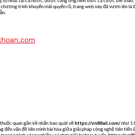
số nhất tại cả nước, được cung ứng hình thức cá cược thể thao, ca
ư chương trình khuyến mãi quyến rũ, trang web này đã vươn lên là 
ẫn.
gkhoan.com
ãy thuộc quan gần kề nhấn bao quát về
https://vn88aii.com/
như 1 h
 đến vấn đề liên minh hài hòa giữa giải pháp công nghệ tiên tiến &
trong ngành công nghiệp vui chơi giải trí trực tuyến,
https://vn8