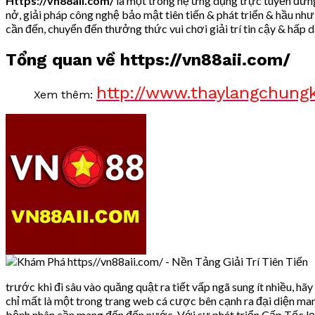
Https://vn88aii.com/
là một trong hệ ứng dụng trực tuyến đứng 
nở, giải pháp công nghệ bảo mật tiên tiến & phát triển & hầu nh
cần đến, chuyển đến thưởng thức vui chơi giải trí tin cậy & hấp d
Tổng quan về https://vn88aii.com/
http://www.thaylangchun
Xem thêm:
trước khi đi sâu vào quăng quật ra tiết vấp ngã sung ít nhiều, h
chỉ mất là một trong trang web cá cược bên cạnh ra đại diện mang
bệnh nhân cần mang đến đến nước. Với sự phát triển Cấp Tốc lẹ 