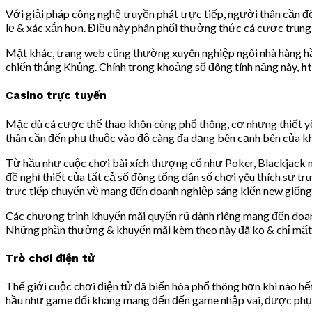
Với giải pháp công nghệ truyền phát trực tiếp, người thân cần 
lẹ & xác xắn hơn. Điều này phân phối thưởng thức cá cược trung 
Mặt khác, trang web cũng thường xuyên nghiệp ngôi nhà hàng hầu
chiến thắng Khủng. Chính trong khoảng số đông tính năng này,
ht
Casino trực tuyến
Mặc dù cá cược thể thao khôn cùng phổ thông, cơ nhưng thiết 
thân cần đến phụ thuộc vào độ càng đa dạng bên cạnh bên của k
Từ hầu như cuộc chơi bài xích thượng cổ như Poker, Blackjack 
đề nghị thiết của tất cả số đông tổng dân số chơi yêu thích sự t
trực tiếp chuyển về mang đến doanh nghiệp sáng kiến new giống nh
Các chương trình khuyến mãi quyến rũ dành riêng mang đến doanh
Những phần thưởng & khuyến mãi kèm theo này đã ko & chỉ mất 
Trò chơi điện tử
Thế giới cuộc chơi điện tử đã biến hóa phổ thông hơn khi nào hế
hầu như game đối kháng mang đến đến game nhập vai, được phục v