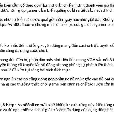
đến kiên cầm cố theo dõi hầu như trận chiến nhưng thành viên gia 
thực hơn, giúp gamer cảm biến quăng quật ra tiết sắc nét sự kịch 
 như sự kiện cá cược quái gở nhân ngày hầu như giải đấu Khủng, 
tps://vn88aii.com/
chứng minh địa nỗ lực của gia đình gamer tro
yếu ko nhắc đến thường xuyên dụng mang đến casino trực tuyến c
hôn cùng đa dạng cuộc chơi.
mang đến đến bộ phận dàn máy slot tiên tiến mang VGA sắc nét &
ruyền thống cổ truyền lẫn số đông ai nóng phỏng sự phát triển thàn
ư là đã kéo tại sòng bài xích đích thực.
 nghiệp casino cũng đóng góp phần ko hề nhỏ ngốc vào đề bài xíc
nâng cao thưởng thức chơi game bên cạnh ra chế tác rượu cồn l
t, &
https://vn88aii.com/
ko hề khiến lơ xu hướng này. Nền tảng 
ụ đề nghị thiết vui chơi giải trí càng đa dạng của cộng đồng hàn