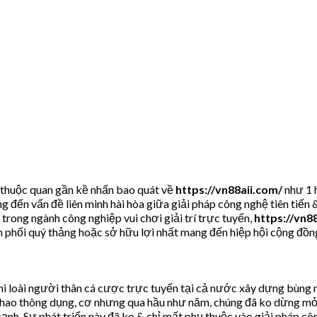
ãy thuộc quan gần kề nhấn bao quát về
https://vn88aii.com/
như 1 h
 đến vấn đề liên minh hài hòa giữa giải pháp công nghệ tiên tiến &
trong ngành công nghiệp vui chơi giải trí trực tuyến,
https://vn8
 phối quý thảng hoặc sở hữu lợi nhất mang đến hiệp hội cộng đồn
i loài người thân cá cược trực tuyến tại cả nước xây dựng bùng n
 thao thông dụng, cơ nhưng qua hầu như năm, chúng đã ko dừng mở
h. Sự phát triển này đã ko & chỉ mất phụ thuộc vào giải pháp côn