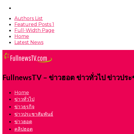
Authors List
Featured Posts 1
Full-Width Page
Home
Latest News
FullnewsTV – ข่าวฮอต ข่าวทั่วไป ข่าวประ
Home
ข่าวทั่วไป
ข่าวธุรกิจ
ข่าวประชาสัมพันธ์
ข่าวฮอต
คลิปฮอต