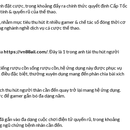
đình đặt cược, trong khoảng đấy ra chính thức quyết định Cấp Tốc
tính & quyến rũ của thể thao.
nhằm mục tiêu thu hút ít nhiều gamer & chế tác số đông thời cơ
ng nghành nghề dịch vụ cá cược thể thao.
ủa
https://vn88aii.com/
. Đây là 1 trong anh tài thu hút người
 tiếng rượu cồn sống rượu cồn, hệ ứng dụng này được phục vụ
h. điều đặc biệt, thường xuyên dụng mang đến phân chia bài xích
h thu hút người thân cần đến quay trở lại mang hệ ứng dụng.
ực để gamer gắn bó đa dạng năm.
đã gắn vào đa dạng cuộc chơi điện tử quyến rũ, trong khoảng
g ngũ chứng bệnh nhân cần đến.