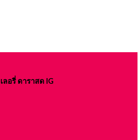
เลอรี่ ดาราสด IG