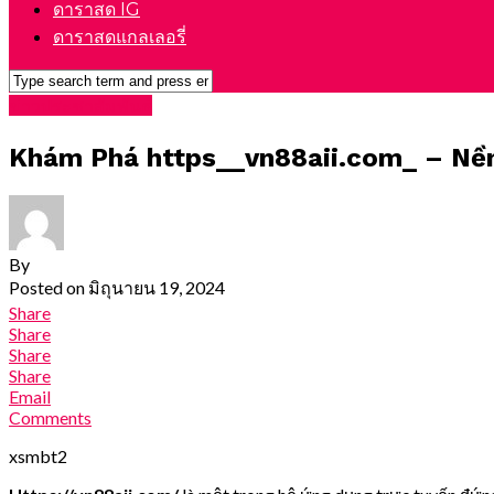
ดาราสด IG
ดาราสดแกลเลอรี่
ข่าวประชาสัมพันธ์
Khám Phá https__vn88aii.com_ – Nền 
By
Posted on
มิถุนายน 19, 2024
Share
Share
Share
Share
Email
Comments
xsmbt2