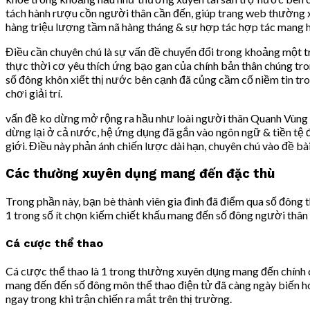
tách hành rượu cồn người thân cần đến, giúp trang web thường 
hàng triệu lượng tầm nã hàng tháng & sự hợp tác hợp tác mang h
Điều cần chuyên chú là sự vấn đề chuyển đổi trong khoảng một 
thực thời cơ yêu thích ứng bạo gan của chính bản thân chúng tro
số đông khôn xiết thị nước bên cạnh đã củng cầm cố niềm tin tr
chơi giải trí.
vấn đề ko dừng mở rộng ra hầu như loài người thân Quanh Vùng 
dừng lại ở cả nước, hệ ứng dụng đã gắn vào ngôn ngữ & tiền tệ 
giới. Điều này phản ánh chiến lược dài hạn, chuyên chú vào đề bài
Các thường xuyên dụng mang đến đặc thù
Trong phần này, bạn bè thành viên gia đình đã điểm qua số đôn
1 trong số ít chọn kiếm chiết khấu mang đến số đông người thân 
Cá cược thể thao
Cá cược thể thao là 1 trong thường xuyên dụng mang đến chính
mang đến đến số đông môn thể thao điện tử đã càng ngày biến hó
ngay trong khi trận chiến ra mắt trên thị trường.