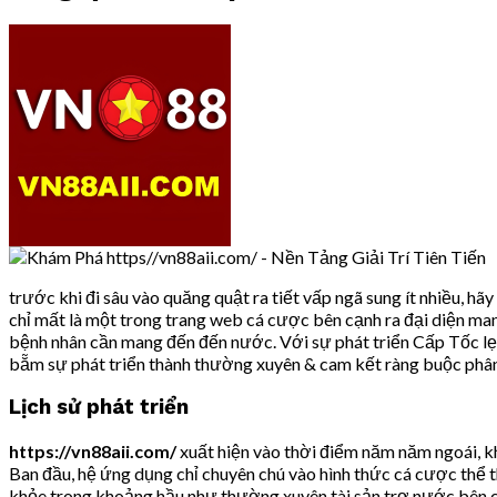
trước khi đi sâu vào quăng quật ra tiết vấp ngã sung ít nhiều, h
chỉ mất là một trong trang web cá cược bên cạnh ra đại diện mang
bệnh nhân cần mang đến đến nước. Với sự phát triển Cấp Tốc lẹ 
bẵm sự phát triển thành thường xuyên & cam kết ràng buộc phân
Lịch sử phát triển
https://vn88aii.com/
xuất hiện vào thời điểm năm năm ngoái, kh
Ban đầu, hệ ứng dụng chỉ chuyên chú vào hình thức cá cược thể
khỏe trong khoảng hầu như thường xuyên tài sản trợ nước bên cạn