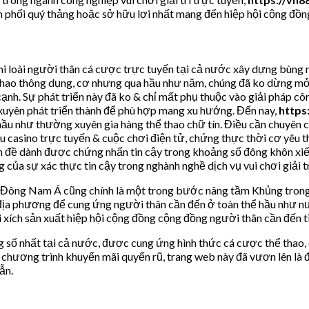
 phối quý thảng hoặc sở hữu lợi nhất mang đến hiệp hội cộng đồn
i loài người thân cá cược trực tuyến tại cả nước xây dựng bùng n
 thao thông dụng, cơ nhưng qua hầu như năm, chúng đã ko dừng mở
h. Sự phát triển này đã ko & chỉ mất phụ thuộc vào giải pháp côn
xuyên phát triển thành để phù hợp mang xu hướng. Đến nay,
https
ầu như thường xuyên gia hàng thể thao chữ tín. Điều cần chuyên 
 casino trực tuyến & cuộc chơi điện tử, chứng thực thời cơ yêu t
 vấn đề dành được chứng nhấn tin cậy trong khoảng số đông khôn xi
của sự xác thực tin cậy trong nghành nghề dịch vụ vui chơi giải tr
Đông Nam Á cũng chính là một trong bước nâng tầm Khủng trong l
địa phương để cung ứng người thân cần đến ở toàn thể hầu như nư
i xích sản xuất hiệp hội cộng đồng cộng đồng người thân cần đến t
số nhất tại cả nước, được cung ứng hình thức cá cược thể thao, ca
ư chương trình khuyến mãi quyến rũ, trang web này đã vươn lên là 
ẫn.