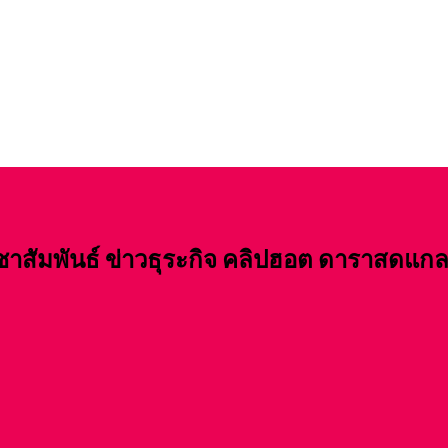
ชาสัมพันธ์ ข่าวธุระกิจ คลิปฮอต ดาราสดแกล