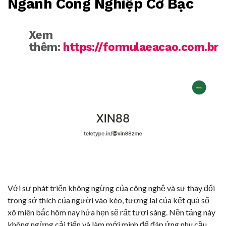
Ngành Công Nghiệp Cờ Bạc
Xem
thêm:
https://formulaeacao.com.br
Với sự phát triển không ngừng của công nghệ và sự thay đổi
trong sở thích của người vào kèo, tương lai của kết quả sổ
xô miên bắc hôm nay hứa hẹn sẽ rất tươi sáng. Nền tảng này
không ngừng cải tiến và làm mới mình để đáp ứng nhu cầu