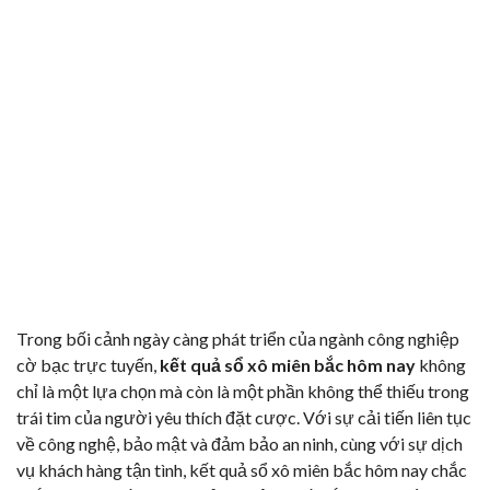
Trong bối cảnh ngày càng phát triển của ngành công nghiệp
cờ bạc trực tuyến,
kết quả sổ xô miên bắc hôm nay
không
chỉ là một lựa chọn mà còn là một phần không thể thiếu trong
trái tim của người yêu thích đặt cược. Với sự cải tiến liên tục
về công nghệ, bảo mật và đảm bảo an ninh, cùng với sự dịch
vụ khách hàng tận tình, kết quả sổ xô miên bắc hôm nay chắc