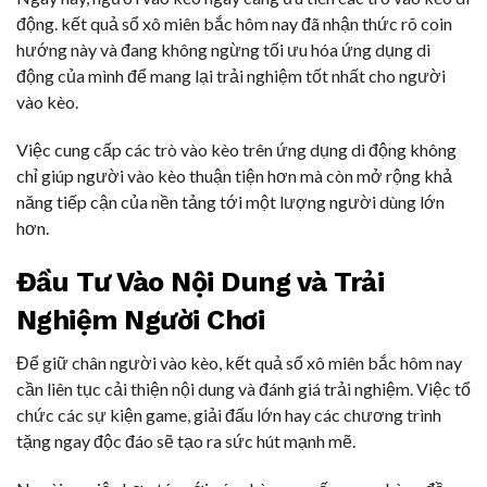
động. kết quả sổ xô miên bắc hôm nay đã nhận thức rõ coin
hướng này và đang không ngừng tối ưu hóa ứng dụng di
động của mình để mang lại trải nghiệm tốt nhất cho người
vào kèo.
Việc cung cấp các trò vào kèo trên ứng dụng di động không
chỉ giúp người vào kèo thuận tiện hơn mà còn mở rộng khả
năng tiếp cận của nền tảng tới một lượng người dùng lớn
hơn.
Đầu Tư Vào Nội Dung và Trải
Nghiệm Người Chơi
Để giữ chân người vào kèo, kết quả sổ xô miên bắc hôm nay
cần liên tục cải thiện nội dung và đánh giá trải nghiệm. Việc tổ
chức các sự kiện game, giải đấu lớn hay các chương trình
tặng ngay độc đáo sẽ tạo ra sức hút mạnh mẽ.