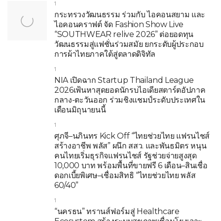
1
กระทรวงวัฒนธรรม ร่วมกับ ไอคอนสยาม และ
ไอคอนคราฟต์ จัด Fashion Show Live
“SOUTHWEAR relive 2026” ต่อยอดทุน
วัฒนธรรมสู่แฟชั่นร่วมสมัย ยกระดับผู้ประกอบ
การผ้าไทยภาคใต้สู่ตลาดดิจิทัล
1
NIA เปิดฉาก Startup Thailand League
2026เฟ้นหาสุดยอดนักรบไอเดียสตาร์ตอัปภาค
กลาง-ตะวันออก ร่วมชิงแชมป์ระดับประเทศใน
เดือนมิถุนายนนี้
1
ศุภจี–นภินทร Kick Off “ไทยช่วยไทย แฟรนไชส์
สร้างอาชีพ พลัส” ผนึก สสว. และพันธมิตร หนุน
คนไทยเริ่มธุรกิจแฟรนไชส์ รัฐช่วยจ่ายสูงสุด
10,000 บาท พร้อมพื้นที่ขายฟรี 6 เดือน–สินเชื่อ
ดอกเบี้ยพิเศษ–เชื่อมสิทธิ “ไทยช่วยไทย พลัส
60/40”
1
“นครธน” ทรานส์ฟอร์มสู่ Healthcare