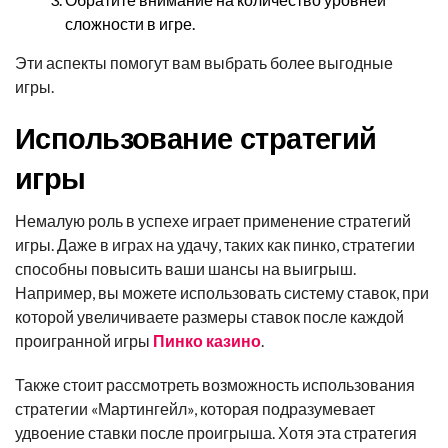
сложности в игре.
Эти аспекты помогут вам выбрать более выгодные
игры.
Использование стратегий
игры
Немалую роль в успехе играет применение стратегий
игры. Даже в играх на удачу, таких как пинко, стратегии
способны повысить ваши шансы на выигрыш.
Например, вы можете использовать систему ставок, при
которой увеличиваете размеры ставок после каждой
проигранной игры
Пинко казино
.
Также стоит рассмотреть возможность использования
стратегии «Мартингейл», которая подразумевает
удвоение ставки после проигрыша. Хотя эта стратегия