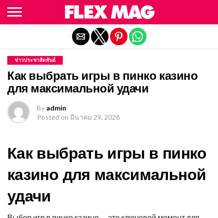
Exit mobile version
ข่าวประชาสัมพันธ์
Как выбрать игры в пинко казино
для максимальной удачи
By
admin
Posted on
มีนาคม 29, 2026
Как выбрать игры в пинко
казино для максимальной
удачи
Выбор игр в пинко казино — это ключевой момент для