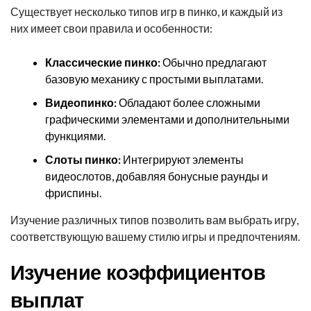
Существует несколько типов игр в пинко, и каждый из
них имеет свои правила и особенности:
Классические пинко:
Обычно предлагают
базовую механику с простыми выплатами.
Видеопинко:
Обладают более сложными
графическими элементами и дополнительными
функциями.
Слоты пинко:
Интегрируют элементы
видеослотов, добавляя бонусные раунды и
фриспины.
Изучение различных типов позволить вам выбрать игру,
соответствующую вашему стилю игры и предпочтениям.
Изучение коэффициентов
выплат