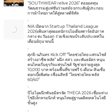
“SOUTHWEAR relive 2026” ต่อยอดทุน
วัฒนธรรมสู่แฟชั่นร่วมสมัย ยกระดับผู้ประกอบ
การผ้าไทยภาคใต้สู่ตลาดดิจิทัล
1
NIA เปิดฉาก Startup Thailand League
2026เฟ้นหาสุดยอดนักรบไอเดียสตาร์ตอัปภาค
กลาง-ตะวันออก ร่วมชิงแชมป์ระดับประเทศใน
เดือนมิถุนายนนี้
1
ศุภจี–นภินทร Kick Off “ไทยช่วยไทย แฟรนไชส์
สร้างอาชีพ พลัส” ผนึก สสว. และพันธมิตร หนุน
คนไทยเริ่มธุรกิจแฟรนไชส์ รัฐช่วยจ่ายสูงสุด
10,000 บาท พร้อมพื้นที่ขายฟรี 6 เดือน–สินเชื่อ
ดอกเบี้ยพิเศษ–เชื่อมสิทธิ “ไทยช่วยไทย พลัส
60/40”
1
บีโอไอผนึกพันธมิตรจัด THECA 2026 เชื่อมห่วง
โซ่อิเล็กทรอนิกส์ หนุนไทยสู่ฐานผลิตเทคโนโลยี
ขั้นสูง
1