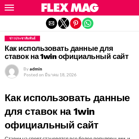
Exit mobile version
ข่าวประชาสัมพันธ์
Как использовать данные для
ставок на 1win официальный сайт
By
admin
Posted on
มีนาคม 18, 2026
Как использовать данные
для ставок на 1win
официальный сайт
Ставки на спорт становятся все более популярными, и