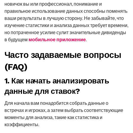
новичок вы или профессионал, понимание и
правильное использование данных способны поменять
ваши результаты в лучшую сторону. Не забывайте, что
изучение статистики и анализа данных требует времени,
но потраченное усилие сулит значительные дивиденды
в будущем
мобильное приложение
.
Часто задаваемые вопросы
(FAQ)
1. Как начать анализировать
данные для ставок?
Для начала вам понадобится собрать данные о
встречах и игроках, а затем выбрать соответствующие
моменты для анализа, такие как статистика и
коэффициенты.