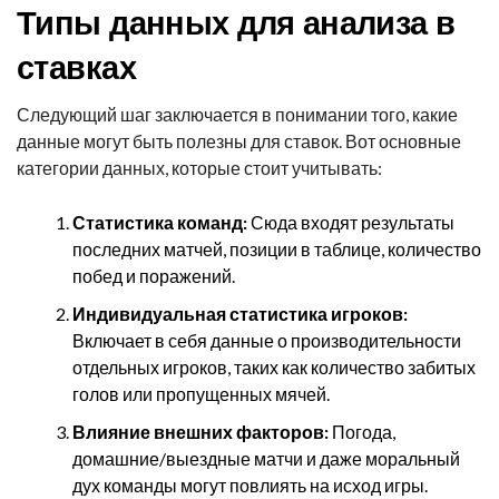
Типы данных для анализа в
ставках
Следующий шаг заключается в понимании того, какие
данные могут быть полезны для ставок. Вот основные
категории данных, которые стоит учитывать:
Статистика команд:
Сюда входят результаты
последних матчей, позиции в таблице, количество
побед и поражений.
Индивидуальная статистика игроков:
Включает в себя данные о производительности
отдельных игроков, таких как количество забитых
голов или пропущенных мячей.
Влияние внешних факторов:
Погода,
домашние/выездные матчи и даже моральный
дух команды могут повлиять на исход игры.