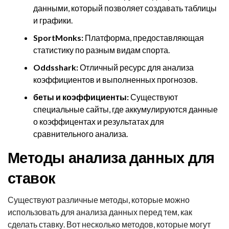
данными, который позволяет создавать таблицы
и графики.
SportMonks:
Платформа, предоставляющая
статистику по разным видам спорта.
Oddsshark:
Отличный ресурс для анализа
коэффициентов и выполненных прогнозов.
беты и коэффициенты:
Существуют
специальные сайты, где аккумулируются данные
о коэффицентах и результатах для
сравнительного анализа.
Методы анализа данных для
ставок
Существуют различные методы, которые можно
использовать для анализа данных перед тем, как
сделать ставку. Вот несколько методов, которые могут