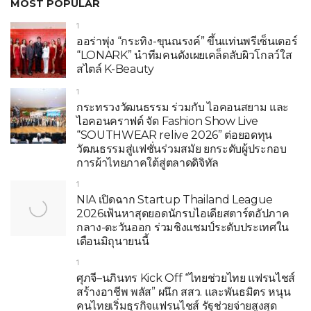
MOST POPULAR
1
ออร่าพุ่ง “กระทิง-ขุนณรงค์” ขึ้นแท่นพรีเซ็นเตอร์
“LONARK” นำทีมคนดังเผยเคล็ดลับผิวโกลว์ใส
สไตล์ K-Beauty
1
กระทรวงวัฒนธรรม ร่วมกับ ไอคอนสยาม และ
ไอคอนคราฟต์ จัด Fashion Show Live
“SOUTHWEAR relive 2026” ต่อยอดทุน
วัฒนธรรมสู่แฟชั่นร่วมสมัย ยกระดับผู้ประกอบ
การผ้าไทยภาคใต้สู่ตลาดดิจิทัล
1
NIA เปิดฉาก Startup Thailand League
2026เฟ้นหาสุดยอดนักรบไอเดียสตาร์ตอัปภาค
กลาง-ตะวันออก ร่วมชิงแชมป์ระดับประเทศใน
เดือนมิถุนายนนี้
1
ศุภจี–นภินทร Kick Off “ไทยช่วยไทย แฟรนไชส์
สร้างอาชีพ พลัส” ผนึก สสว. และพันธมิตร หนุน
คนไทยเริ่มธุรกิจแฟรนไชส์ รัฐช่วยจ่ายสูงสุด