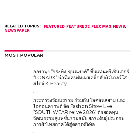
RELATED TOPICS:
,
,
,
,
FEATURED
FEATURED2
FLEX MAG
NEWS
NEWSPAPER
MOST POPULAR
1
ออร่าพุ่ง “กระทิง-ขุนณรงค์” ขึ้นแท่นพรีเซ็นเตอร์
“LONARK” นำทีมคนดังเผยเคล็ดลับผิวโกลว์ใส
สไตล์ K-Beauty
1
กระทรวงวัฒนธรรม ร่วมกับ ไอคอนสยาม และ
ไอคอนคราฟต์ จัด Fashion Show Live
“SOUTHWEAR relive 2026” ต่อยอดทุน
วัฒนธรรมสู่แฟชั่นร่วมสมัย ยกระดับผู้ประกอบ
การผ้าไทยภาคใต้สู่ตลาดดิจิทัล
1