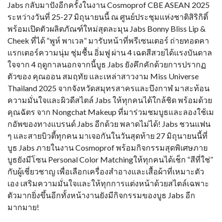
Jabs กลับมาปังอีกครั้งในงาน Cosmoprof CBE ASEAN 2025
ระหว่างวันที่ 25-27 มิถุนายนนี้ ณ ศูนย์ประชุมแห่งชาติสิริกิติ์
พร้อมเปิดตัวผลิตภัณฑ์ใหม่สุดละมุน Jabs Bonny Bliss Lip &
Cheek ที่ได้ “พูห์ พาเวล” มารับหน้าที่พรีเซนเตอร์ ถ่ายทอดคา
แรกเตอร์ความนุ่ม ชุ่มชื้น อิ่มฟู ผ่าน 4 เฉดสีสวยได้แรงบันดาล
ใจจาก 4 ฤดูกาลนอกจากนี้บูธ Jabs ยังคึกคักด้วยการปรากฏ
ตัวของ คุณออน สมฤทัย และเหล่าสาวงาม Miss Universe
Thailand 2025 จากจังหวัดสมุทรสาครและบึงกาฬ มาสะท้อน
ความมั่นใจและผิวดีสไตล์ Jabs ให้ทุกคนได้ใกล้ชิด พร้อมด้วย
คุณฉัตร จาก Nongchat Makeup ที่มาร่วมชมบูธและลองใช้เม
กอัพของทางแบรนด์ Jabs อีกด้วย พลาดไม่ได้! Jabs ชวนแฟน
ๆ และสายบิวตี้ทุกคน มาเจอกันในวันสุดท้าย 27 มิถุนายนนี้ที่
บูธ Jabs ภายในงาน Cosmoprof พร้อมกิจกรรมสุดพิเศษภาย
บูธยังมีโซน Personal Color Matchingให้ทุกคนได้เช็ก “สีที่ใช่”
กับผู้เชี่ยวชาญ เพื่อเลือกเครื่องสำอางและเสื้อผ้าที่เหมาะตัว
เอง เสริมความมั่นใจและให้ทุกการแต่งหน้าด้วยสไตล์เฉพาะ
ตัวมากยิ่งขึ้นอีกทั้งหน้างานยังมีกิจกรรมของบูธ Jabs อีก
มากมาย!