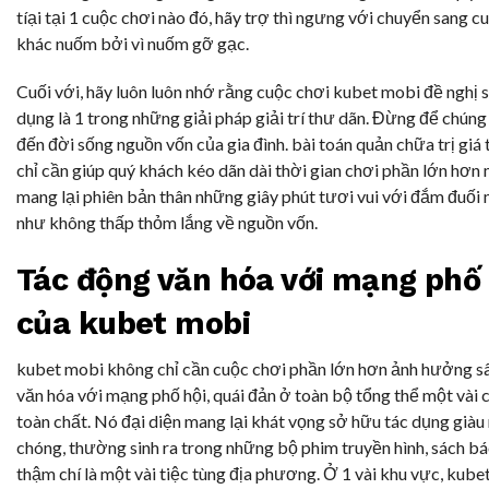
tíại tại 1 cuộc chơi nào đó, hãy trợ thì ngưng với chuyển sang c
khác nuốm bởi vì nuốm gỡ gạc.
Cuối với, hãy luôn luôn nhớ rằng cuộc chơi kubet mobi đề nghị 
dụng là 1 trong những giải pháp giải trí thư dãn. Đừng để chún
đến đời sống nguồn vốn của gia đình. bài toán quản chữa trị giá
chỉ cần giúp quý khách kéo dãn dài thời gian chơi phần lớn hơn 
mang lại phiên bản thân những giây phút tươi vui với đắm đuố
như không thấp thỏm lắng về nguồn vốn.
Tác động văn hóa với mạng phố 
của kubet mobi
kubet mobi không chỉ cần cuộc chơi phần lớn hơn ảnh hưởng s
văn hóa với mạng phố hội, quái đản ở toàn bộ tổng thể một vài 
toàn chất. Nó đại diện mang lại khát vọng sở hữu tác dụng giàu
chóng, thường sinh ra trong những bộ phim truyền hình, sách b
thậm chí là một vài tiệc tùng địa phương. Ở 1 vài khu vực, kub