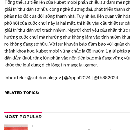
Tổng thể, sự tiến lên của kubet mobi phản chiếu sự đam mê ngh
giải trí thư dãn sở hữu công nghệ đương đại, phát triển thành c
phần nào đó của đời sống thanh nhã. Tuy nhiên, liên quan văn hó
phố hội của cuộc chơi này là hai mặt, thị hiếu yêu cầu thiết sự c
giải trí thư dãn với trách nhiệm. Người chơi yêu cầu nhận thức 
hưởng cuộc chơi mà nhường như không lâm vào tình nuốm khủn
ro không đáng sở hữu. Với sự khuyên bảo đảm bảo với quản chữ
thành khoa học, kubet mobi vững chắc là đổi nuốm 1 giải pháp gi
dãn đắm đuối, rộng lớn phần vào nền tiền bạc mà đang vững v
khỏe thể loại dung dịch lòng tin mang lại gamer.
Inbox tele : @subdomaingov | @Appal2024 | @fb882024
RELATED TOPICS:
MOST POPULAR
1