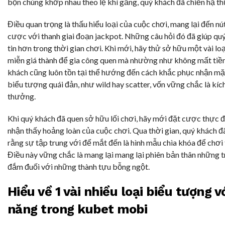
bọn chúng khớp nhau theo lệ khí gắng, quý khách đã chiến hạ t
Điều quan trọng là thấu hiểu loại của cuộc chơi, mang lại đến n
cược với thanh giai đoạn jackpot. Những câu hỏi đó đã giúp qu
tin hơn trong thời gian chơi. Khi mới, hãy thử sở hữu một vài lo
miễn giá thành để gia công quen mà nhường như không mất tiền
khách cũng luôn tồn tại thể hướng đến cách khắc phục nhận mặ
biểu tượng quái đản, như wild hay scatter, vốn vững chắc là kíc
thưởng.
Khi quý khách đã quen sở hữu lối chơi, hãy mới đặt cược thực 
nhận thấy hoảng loàn của cuộc chơi. Qua thời gian, quý khách đã
rằng sự tập trung với để mắt đến là hình mẫu chìa khóa để chơi
Điều này vững chắc là mang lại mang lại phiên bản thân những 
đắm đuối với những thành tựu bỗng ngột.
Hiểu về 1 vài nhiều loại biểu tượng v
năng trong kubet mobi