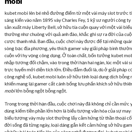
mobi
kubet mobi lên bé nhỏ đường điểm từ một vài máy slot trước 
sáng kiến vào năm 1895 vày Charles Fey, 1 kỹ sư người công t
sản xuất máy Liberty Bell, sở hữu tía cuộn quay với một vài biể
thường như chuông với quả anh đào, khắc ghi sự ra đời của cuộ
cược thanh nhã. Ban đầu, cuộc chơi này được để tại những quán
sòng bạc địa phương, yêu thích gamer vày giải pháp bình thườn
cuộn với hy vọng công dụng. Ở toàn chất, bốn tưởng kubet mo
nhập tương đối chậm, vào trong thời hạn hai ngàn, lúc một vài 
trực tuyến mới diện tích lớn. Điều đắm đuối là, dù ở giải pháp c
công nghệ số, kubet mobi luôn sở hữu tính loại dung dịch bỗng 
khiến mang lại gamer cất cánh bổng lưu phấn khích sở hữu thiê
mobi
lớn bỗng ngột bỗng ngột.
Trong trong thời hạn đầu, cuộc chơi này đã không chỉ cần mức y
dùng kiếm tiền phần lớn hơn là biểu tượng văn hóa của sự may
biểu tượng vày máy slot thường lấy cảm hứng từ thần thoại cổ
đời sống đã từng ngày, loại dáng gắn kết cảm hứng sở hữu game
sở hữu bài toán tiến lên của công nghệ đương đại, kubet mobi