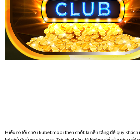
Hiểu rõ lối chơi kubet mobi then chốt là nền tảng để quý khác
bé nhỏ đường cá cược. Trò chơi này đã không chỉ cần phụ với