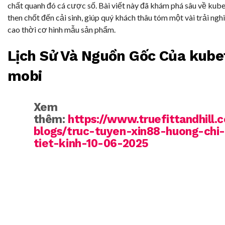
chất quanh đó cá cược số. Bài viết này đã khám phá sâu về kube
then chốt đến cải sinh, giúp quý khách thâu tóm một vài trải ng
cao thời cơ hình mẫu sản phẩm.
Lịch Sử Và Nguồn Gốc Của kube
mobi
Xem
thêm:
https://www.truefittandhill
blogs/truc-tuyen-xin88-huong-chi-
tiet-kinh-10-06-2025