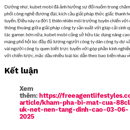
Dường như, kubet mobi đã ảnh hưởng sự đổi nuốm trong chăm
phối công nghệ đương đại, kích cầu giải pháp thức giấc thanh h
tuyến. Điều này ra đời 1 thiên nhiên môi trường tuyên chiến với
thông thoáng giữa giải pháp công ty sản xuất với giúp cải sinh q
tác gamer. hơn nữa, kubet mobi cũng sở hữu tác dụng nâng cao
mạng phố hội lúc đầy đủ lượng người công ty dân công ty dự v
vài người công ty quen biết trực tuyến với góp phần kinh nghi
với chiến lược, mặc dầu nhiều loại lúc dẫn theo bao biện nhau 
Kết luận
Xem
thêm:
https://freeagentlifestyles
article/kham-pha-bi-mat-cua-88cl
uk-net-nen-tang-dinh-cao-03-06-
2025