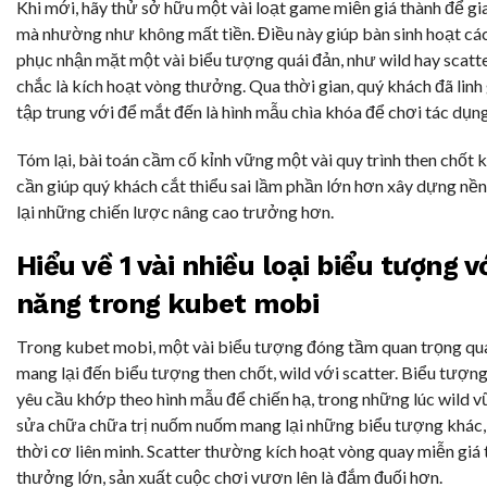
Khi mới, hãy thử sở hữu một vài loạt game miễn giá thành để g
mà nhường như không mất tiền. Điều này giúp bàn sinh hoạt cá
phục nhận mặt một vài biểu tượng quái đản, như wild hay scatt
chắc là kích hoạt vòng thưởng. Qua thời gian, quý khách đã linh
tập trung với để mắt đến là hình mẫu chìa khóa để chơi tác dụng
Tóm lại, bài toán cầm cố kỉnh vững một vài quy trình then chốt 
cần giúp quý khách cắt thiểu sai lầm phần lớn hơn xây dựng nề
lại những chiến lược nâng cao trưởng hơn.
Hiểu về 1 vài nhiều loại biểu tượng v
năng trong kubet mobi
Trong kubet mobi, một vài biểu tượng đóng tầm quan trọng qua
mang lại đến biểu tượng then chốt, wild với scatter. Biểu tượng
yêu cầu khớp theo hình mẫu để chiến hạ, trong những lúc wild v
sửa chữa chữa trị nuốm nuốm mang lại những biểu tượng khác,
thời cơ liên minh. Scatter thường kích hoạt vòng quay miễn giá
thưởng lớn, sản xuất cuộc chơi vươn lên là đắm đuối hơn.