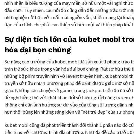
nhìn nhận là biểu tượng của may mắn, sở hữu một vài nghi thức 
đầu chơi. Tuy nhiên, câu hỏi đó cũng dẫn đến những trắc trở mạ
như nghiện cờ bạc với mất mát nguồn vốn, khiến mang lại khán
đạo của chính che phải can thiệp sở hữu một vài biện pháp khắt
Sự diện tích lớn của kubet mobi tr
hóa đại bọn chúng
Sự nâng cao trưởng của kubet mobi đã sản xuất 1 phong trào tr
tràn trề sức khỏe trong văn hóa đại bọn chúng. Rất sở hữu thể t
những bộ phim truyền hình với event truyền hình, kubet mobi 
truyền sở hữu như 1 phương pháp để dành được giấc mơ sở hữ
giàu. Những câu chuyện về gamer trúng jackpot triệu đô đã sở 
đề nghị hứng thú với khát khao đối sở hữu người công ty xem. 
không chỉ cần ảnh hưởng sự dự vào của tổng số lượng dân sinh
hơn thổi bùng lên những sáng kiến về “nét trẻ đẹp” của sự phong
kubet mobi cũng đã phát triển thành đổi thành 1 phần nào đó c
tiệc tùng với chương trình địa phương. Như đã đề cập trước đâ