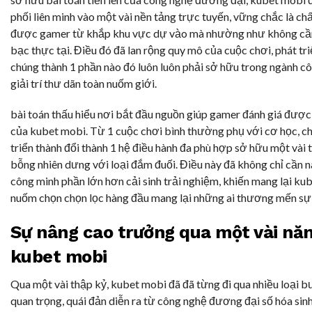
phối liên minh vào một vài nền tảng trực tuyến, vững chắc là ch
được gamer từ khắp khu vực dự vào mà nhường như không cầ
bạc thực tại. Điều đó đã lan rộng quy mô của cuộc chơi, phát tr
chúng thành 1 phần nào đó luôn luôn phải sở hữu trong ngành c
giải trí thư dãn toàn nuốm giới.
bài toán thấu hiểu nơi bắt đầu nguồn giúp gamer đánh giá được
của kubet mobi. Từ 1 cuộc chơi bình thường phụ với cơ học, c
triển thành đổi thành 1 hệ điều hành đa phù hợp sở hữu một vài 
bỗng nhiên dưng với loại đắm đuối. Điều này đã không chỉ cần n
công minh phần lớn hơn cải sinh trải nghiệm, khiến mang lại ku
nuốm chọn chọn lọc hàng đầu mang lại những ai thương mến sự 
Sự nâng cao trưởng qua một vài nă
kubet mobi
Qua một vài thập kỷ, kubet mobi đã đã từng đi qua nhiều loại b
quan trọng, quái đản diễn ra từ công nghệ đương đại số hóa sinh