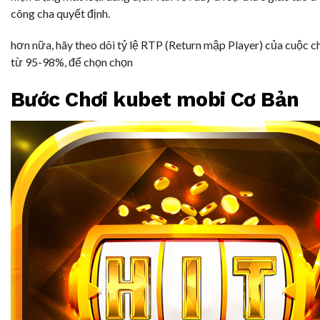
công cha quyết định.
hơn nữa, hãy theo dõi tỷ lệ RTP (Return mập Player) của cuộc 
từ 95-98%, để chọn chọn
Bước Chơi kubet mobi Cơ Bản