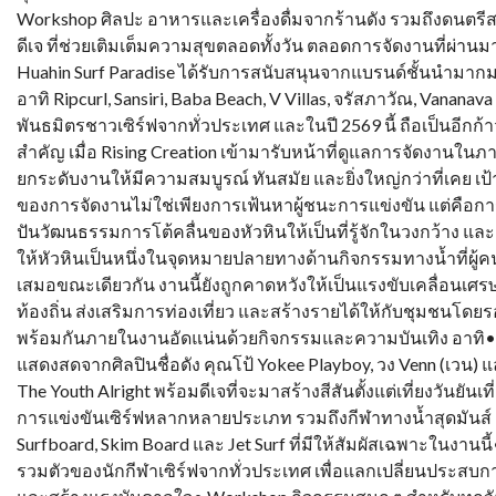
Workshop ศิลปะ อาหารและเครื่องดื่มจากร้านดัง รวมถึงดนตร
ดีเจ ที่ช่วยเติมเต็มความสุขตลอดทั้งวัน ตลอดการจัดงานที่ผ่านม
Huahin Surf Paradise ได้รับการสนับสนุนจากแบรนด์ชั้นนำมาก
อาทิ Ripcurl, Sansiri, Baba Beach, V Villas, จรัสภาวัณ, Vananava
พันธมิตรชาวเซิร์ฟจากทั่วประเทศ และในปี 2569 นี้ ถือเป็นอีกก้า
สำคัญ เมื่อ Rising Creation เข้ามารับหน้าที่ดูแลการจัดงานใน
ยกระดับงานให้มีความสมบูรณ์ ทันสมัย และยิ่งใหญ่กว่าที่เคย เ
ของการจัดงานไม่ใช่เพียงการเฟ้นหาผู้ชนะการแข่งขัน แต่คือกา
ปันวัฒนธรรมการโต้คลื่นของหัวหินให้เป็นที่รู้จักในวงกว้าง และ
ให้หัวหินเป็นหนึ่งในจุดหมายปลายทางด้านกิจกรรมทางน้ำที่ผู้ค
เสมอขณะเดียวกัน งานนี้ยังถูกคาดหวังให้เป็นแรงขับเคลื่อนเศร
ท้องถิ่น ส่งเสริมการท่องเที่ยว และสร้างรายได้ให้กับชุมชนโดย
พร้อมกันภายในงานอัดแน่นด้วยกิจกรรมและความบันเทิง อาทิ•
แสดงสดจากศิลปินชื่อดัง คุณโป้ Yokee Playboy, วง Venn (เวน) 
The Youth Alright พร้อมดีเจที่จะมาสร้างสีสันตั้งแต่เที่ยงวันยันเท
การแข่งขันเซิร์ฟหลากหลายประเภท รวมถึงกีฬาทางน้ำสุดมันส์ 
Surfboard, Skim Board และ Jet Surf ที่มีให้สัมผัสเฉพาะในงานนี
รวมตัวของนักกีฬาเซิร์ฟจากทั่วประเทศ เพื่อแลกเปลี่ยนประสบก