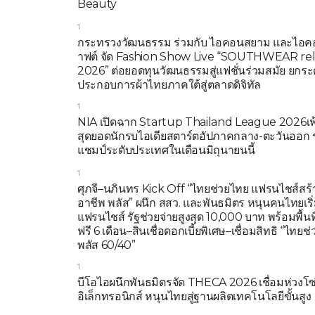
Beauty
1
กระทรวงวัฒนธรรม ร่วมกับ ไอคอนสยาม และไอ
าฟต์ จัด Fashion Show Live “SOUTHWEAR rel
2026” ต่อยอดทุนวัฒนธรรมสู่แฟชั่นร่วมสมัย ยกระดั
ประกอบการผ้าไทยภาคใต้สู่ตลาดดิจิทัล
1
NIA เปิดฉาก Startup Thailand League 2026เ
สุดยอดนักรบไอเดียสตาร์ตอัปภาคกลาง-ตะวันออก ร
แชมป์ระดับประเทศในเดือนมิถุนายนนี้
1
ศุภจี–นภินทร Kick Off “ไทยช่วยไทย แฟรนไชส์สร้
อาชีพ พลัส” ผนึก สสว. และพันธมิตร หนุนคนไทยเริ่
แฟรนไชส์ รัฐช่วยจ่ายสูงสุด 10,000 บาท พร้อมพื้นท
ฟรี 6 เดือน–สินเชื่อดอกเบี้ยพิเศษ–เชื่อมสิทธิ “ไทยช
พลัส 60/40”
1
บีโอไอผนึกพันธมิตรจัด THECA 2026 เชื่อมห่วงโซ
อิเล็กทรอนิกส์ หนุนไทยสู่ฐานผลิตเทคโนโลยีขั้นสูง