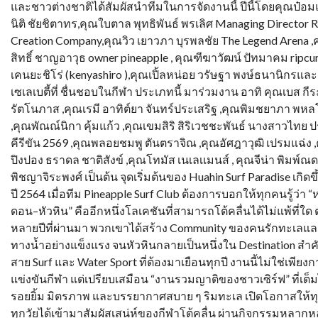
และชาวต่างชาติได้สัมผัสนำทีมในการจัดงานนี้ ปีนี้โดยคุณป๋อม
นิติ ชัยชิตาทร,คุณใบตาล พุทธิพันธ์ พรเลิศ Managing Director R
Creation Company,คุณวิว เยาวภา บุรพลชัย The Legend Arena 
สิทธิ์ ชาญอาวุธ owner pineapple , คุณฑีฆาวัฒน์ ปัทมาคม ripcur
เคนยะชิโร่ (kenyashiro ),คุณเปิ้ลหน่อย วรัษฐา พงษ์ธนานิกรแล
เซเลเบตี้ที่ ชื่นชอบในกีฬา ประเภทนี้ มาร่วมงาน อาทิ คุณเบส กี
รัตโนภาส ,คุณเรมี อาทิต์ยา จันทร์ประเสริฐ ,คุณพิมชยาภา พหล
,คุณพัณณ์นิกา คุ้มแก้ว ,คุณเขมสิริ สิริเวชชะพันธ์ นางสาวไทย
คีรีขัน 2569 ,คุณพลอยชมพู ตันตราจิณ ,คุณอัศฎาวุฒิ เปรมแฉ่ง 
ปิงปอง ธราดล ชาติสังข์ ,คุณโทมัส เนเลเเมนส์ , คุณจีน่า พิมพ์ณ
พิชญาจิระพงศ์ เป็นต้น จุดเริ่มต้นของ Huahin Surf Paradise เกิดขึ้
ปี 2564 เมื่อทีม Pineapple Surf Club ต้องการบอกให้ทุกคนรู้ว่า 
ดอน–หัวหิน” คืออีกหนึ่งโลเคชันที่สามารถโต้คลื่นได้ไม่แพ้ที่ใด
หลายปีที่ผ่านมา พวกเขาได้สร้าง Community ของคนรักทะเลแล
ทางน้ำอย่างแข็งแรง จนหัวหินกลายเป็นหนึ่งใน Destination สำ
สาย Surf และ Water Sport ที่ต้องมาเยือนทุกปี งานนี้ไม่ใช่เพียง
แข่งขันกีฬา แต่เปรียบเสมือน “งานรวมญาติของชาวเซิร์ฟ” ที่เต็
รอยยิ้ม มิตรภาพ และบรรยากาศสบาย ๆ ริมทะเล เปิดโอกาสให้ท
ทุกวัยได้เข้ามาสัมผัสเสน่ห์ของกีฬาโต้คลื่น ผ่านกิจกรรมหลากหล