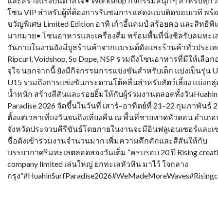
และสร้างแรงบันดาลใจ• Workshop กิจกรรมสนุก ๆ สำหรับทุกว
โซน VIP สำหรับผู้ที่ต้องการรับชมการแสดงแบบติดขอบเวที พร
ขวัญพิเศษ Limited Edition อาทิ เก้าอี้แคมป์ สร้อยคอ และสิทธิพิ
มากมาย• โซนอาหารและเครื่องดื่ม พร้อมพื้นที่นั่งชิลรับลมทะ
วันภายในงานยังมีบูธร้านค้าจากแบรนด์ดังและร้านค้าทั่วประเท
Ripcurl, Voidshop, So Dope, NSP รวมถึงโซนอาหารที่มีให้เลือก
จุใจ นอกจากนี้ ยังมีกิจกรรมการแข่งขันสำหรับเด็ก แบ่งเป็นรุ่น 
U15 รวมถึงการแข่งขันกระดานโต้คลื่นสำหรับสัตว์เลี้ยง แบ่งกล
น้ำหนัก สร้างสีสันและรอยยิ้มให้กับผู้ร่วมงานตลอดทั้งวันHuahin
Paradise 2026 จัดขึ้นในวันที่ เสาร์–อาทิตย์ที่ 21–22 กุมภาพันธ์ 
ตั้งแต่เวลาเที่ยงวันจนถึงเที่ยงคืน ณ พื้นที่ชายหาดหัวดอน อำเภอ
จังหวัดประจวบคีรีขันธ์โดยภายในงานจะมีอินฟลูเอนเซอร์และเซเ
ชื่อดังเข้าร่วมงานจำนวนมาก เพิ่มความคึกคักและสีสันให้กับ
บรรยากาศริมทะเลตลอดสองวันเต็ม “ครบรอบ 20 ปี Rising creat
company limited เล่นใหญ่ ยกทะเลหัวหิน มาไว้ ใจกลาง
กรุง”#HuahinSurfParadise2026#WeMadeMoreWaves#Risingcr