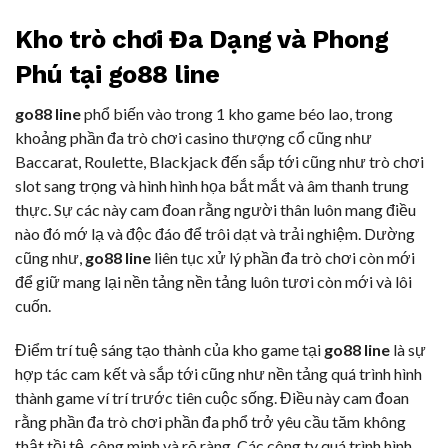
Kho trò chơi Đa Dạng và Phong
Phú tại go88 line
go88 line
phổ biến vào trong 1 kho game béo lao, trong
khoảng phần đa trò chơi casino thượng cổ cũng như
Baccarat, Roulette, Blackjack đến sắp tới cũng như trò chơi
slot sang trọng và hình hình họa bắt mắt và âm thanh trung
thực. Sự các này cam đoan rằng người thân luôn mang điều
nào đó mớ lạ và độc đáo để trôi dạt và trải nghiệm. Dường
cũng như,
go88 line
liên tục xử lý phần đa trò chơi còn mới
để giữ mang lại nền tảng nền tảng luôn tươi còn mới và lôi
cuốn.
Điểm trí tuệ sáng tạo thành của kho game tại
go88 line
là sự
hợp tác cam kết và sắp tới cũng như nền tảng quá trình hình
thành game ví trí trước tiên cuộc sống. Điều này cam đoan
rằng phần đa trò chơi phần đa phổ trở yêu cầu tăm không
thật tồi tệ, công minh và rõ ràng. Các công ty quá trình hình