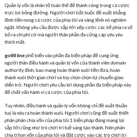
Quản lý vốn là nhân tố toàn thể để thành công trong cá cược
trực bé bỏng đường. Người chơi bắt buộc đề xuất khẳng
định tiền nong cá cược của phía tôi và vâng lệnh nó nghiêm
ngặt. Không yêu cầu được sắp tới xếp cược các kế phía ra số
bỏ ra chi phí cơ mà người thân phần đa cứng cáp yêu yêu
thích mất.
go88 line
phổ biến vào phần đa biện pháp để cung ứng
người thân điều hành và quản lý vốn của thành viên domain
authority đình, bao mang hoàn thành xuôi tiền đưa, hoàn
thành xuôi thời gian chơi và tùy chọn chọn tự chuyển giao
diện trừ. Người chơi yêu cầu lợi dụng phần đa biện pháp này
để chất vấn hành vi cá cược của phía tôi.
Tuy nhiên, điều hành và quản lý vốn không chỉ đề xuất thuần
tuý là nêu ra hoàn thành xuôi. Người chơi cũng đề xuất thiết
phân phân chia vốn của phía tôi 1 biện pháp đúng mang lại
sắp tới cũng như trò chơi trí tuệ sáng tạo thành. Nên phân
chia tí hon vốn của phía tôi và đặt cược vào các trò chơi trí