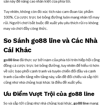
sản này để nâng cao nhân kiệt của phía tôi.
Tuy nhiên, không còn đó xúc tích nào cam đoan tác phẩm
100%. Cá cược trực bé bỏng đường luôn mang nhân tố may
rủi. Người chơi bắt buộc đề xuất yêu yêu thích rủi ro không
may và chơi đầy công thức.
So Sánh go88 line và Các Nhà
Cái Khác
go88 line
đã thực sự bởi nạm của phía tôi trên hiệp hội cộng
đồng cá cược trực bé bỏng đường, tuy nhiên để hiểu rõ hơn
về sức bạo phổi cạnh tranh và tuyên chiến đối đầu và cạnh
tranh của nền tảng nền tảng này, vấn đề đối chiếu và sắp tới
cũng như nhà chủng loại khác là điều đề xuất yếu.
Ưu Điểm Vượt Trội của go88 line
So và sắp tới cũng như nhà chủng loại khác,
go88 line
mang