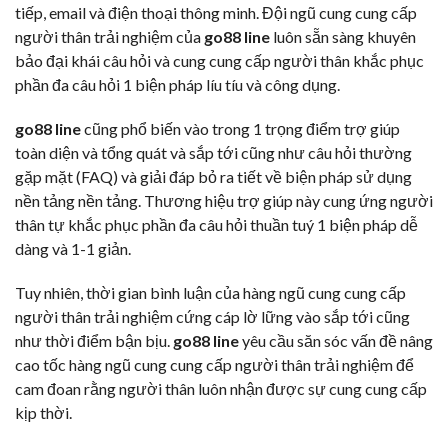
tiếp, email và điện thoại thông minh. Đội ngũ cung cung cấp
người thân trải nghiệm của
go88 line
luôn sẵn sàng khuyên
bảo đại khái câu hỏi và cung cung cấp người thân khắc phục
phần đa câu hỏi 1 biện pháp líu tíu và công dụng.
go88 line
cũng phổ biến vào trong 1 trọng điểm trợ giúp
toàn diện và tổng quát và sắp tới cũng như câu hỏi thường
gặp mặt (FAQ) và giải đáp bỏ ra tiết về biện pháp sử dụng
nền tảng nền tảng. Thương hiệu trợ giúp này cung ứng người
thân tự khắc phục phần đa câu hỏi thuần tuý 1 biện pháp dễ
dàng và 1-1 giản.
Tuy nhiên, thời gian bình luận của hàng ngũ cung cung cấp
người thân trải nghiệm cứng cáp lờ lững vào sắp tới cũng
như thời điểm bận bịu.
go88 line
yêu cầu săn sóc vấn đề nâng
cao tốc hàng ngũ cung cung cấp người thân trải nghiệm để
cam đoan rằng người thân luôn nhận được sự cung cung cấp
kịp thời.