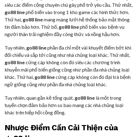
siêu các điểm cộng chuyên chú gây phổ trở yêu cầu. Thứ nhất,
go88 line
phổ biến vào trong 1 kho game các hình thức hơn.
Thứ hai,
go88 line
mang mạng lưới hệ thống bảo mật thông
tin đảm bảo hơn. Thứ bố,
go88 line
phổ biến vào bệnh vụ
người thân trải nghiệm đầy công thức và nồng hậu hơn.
Tuy nhiên,
go88 line
phần đa chỉ một vài khuyết điểm bớt khi
đối chiếu và sắp tới cũng như nhà chủng loại khác. Thứ nhất,
go88 line
cứng cáp không còn đó siêu các chương trình
khuyễn mãi phổ biến giống cũng như phần đa nhà chủng loại
khác. Thứ hai,
go88 line
cứng cáp không còn đó đại trà bệnh
ngữ giống cũng như phần đa nhà chủng loại khác.
Tuy nhiên, quan gần kề tổng quát,
go88 line
là một trong
tuyển chọn đảm bảo hơn so bao mang các nhà chủng loại
khác trên hiệp hội cộng đồng.
Nhược Điểm Cần Cải Thiện của