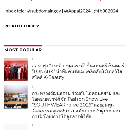
Inbox tele : @subdomaingov | @Appal2024 | @fb882024
RELATED TOPICS:
MOST POPULAR
1
ออร่าพุ่ง “กระทิง-ขุนณรงค์” ขึ้นแท่นพรีเซ็นเตอร์
“LONARK” นำทีมคนดังเผยเคล็ดลับผิวโกลว์ใส
สไตล์ K-Beauty
1
กระทรวงวัฒนธรรม ร่วมกับ ไอคอนสยาม และ
ไอคอนคราฟต์ จัด Fashion Show Live
“SOUTHWEAR relive 2026” ต่อยอดทุน
วัฒนธรรมสู่แฟชั่นร่วมสมัย ยกระดับผู้ประกอบ
การผ้าไทยภาคใต้สู่ตลาดดิจิทัล
1