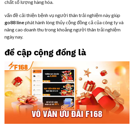
chất số lượng hàng hóa.
vấn đề cải thiện bệnh vụ người thân trải nghiệm này giúp
go88 line
phát hành lòng thủy cộng đồng cả của công ty và
nâng cao doanh thu trong khoảng người thân trải nghiệm
ngày nay.
đề cập cộng đồng là