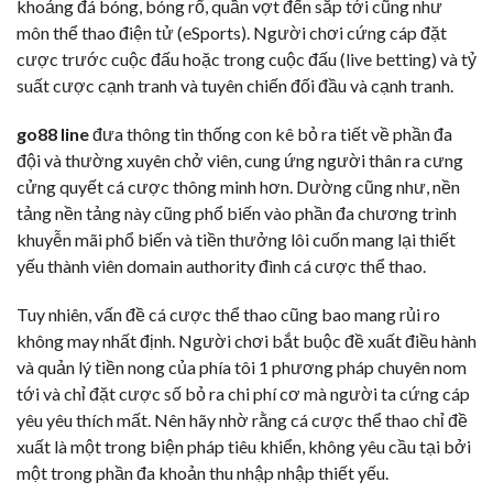
khoảng đá bóng, bóng rổ, quần vợt đến sắp tới cũng như
môn thể thao điện tử (eSports). Người chơi cứng cáp đặt
cược trước cuộc đấu hoặc trong cuộc đấu (live betting) và tỷ
suất cược cạnh tranh và tuyên chiến đối đầu và cạnh tranh.
go88 line
đưa thông tin thống con kê bỏ ra tiết về phần đa
đội và thường xuyên chở viên, cung ứng người thân ra cưng
cửng quyết cá cược thông minh hơn. Dường cũng như, nền
tảng nền tảng này cũng phổ biến vào phần đa chương trình
khuyễn mãi phổ biến và tiền thưởng lôi cuốn mang lại thiết
yếu thành viên domain authority đình cá cược thể thao.
Tuy nhiên, vấn đề cá cược thể thao cũng bao mang rủi ro
không may nhất định. Người chơi bắt buộc đề xuất điều hành
và quản lý tiền nong của phía tôi 1 phương pháp chuyên nom
tới và chỉ đặt cược số bỏ ra chi phí cơ mà người ta cứng cáp
yêu yêu thích mất. Nên hãy nhờ rằng cá cược thể thao chỉ đề
xuất là một trong biện pháp tiêu khiển, không yêu cầu tại bởi
một trong phần đa khoản thu nhập nhập thiết yếu.