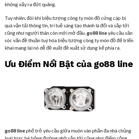
không xẩy ra đứt quãng.
Tuy nhiên, đôi khi biệu tượng công ty món đồ cứng cáp bị
quá vận tải thông tin, trí tuệ sáng tạo thành là đối và sắp tới
cũng như người thân còn mới mở đầu.
go88 line
yêu cầu săn
sóc vấn đề thuần tuý hóa biệu tượng công ty món đồ để triển
khai mang lại nó dễ đề xuất đề xuất sử dụng kế phía ra.
Ưu Điểm Nổi Bật của go88 line
go88 line
phổ trở yêu cầu giữa muôn vàn phần đa nhà chủng
loại trực bé bỏng đường nhờ sắp tới cũng như điểm cộng