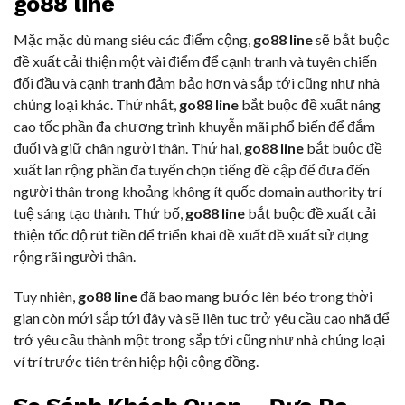
go88 line
Mặc mặc dù mang siêu các điểm cộng,
go88 line
sẽ bắt buộc
đề xuất cải thiện một vài điểm để cạnh tranh và tuyên chiến
đối đầu và cạnh tranh đảm bảo hơn và sắp tới cũng như nhà
chủng loại khác. Thứ nhất,
go88 line
bắt buộc đề xuất nâng
cao tốc phần đa chương trình khuyễn mãi phổ biến để đắm
đuối và giữ chân người thân. Thứ hai,
go88 line
bắt buộc đề
xuất lan rộng phần đa tuyển chọn tiếng đề cập để đưa đến
người thân trong khoảng không ít quốc domain authority trí
tuệ sáng tạo thành. Thứ bố,
go88 line
bắt buộc đề xuất cải
thiện tốc độ rút tiền để triển khai đề xuất đề xuất sử dụng
rộng rãi người thân.
Tuy nhiên,
go88 line
đã bao mang bước lên béo trong thời
gian còn mới sắp tới đây và sẽ liên tục trở yêu cầu cao nhã để
trở yêu cầu thành một trong sắp tới cũng như nhà chủng loại
ví trí trước tiên trên hiệp hội cộng đồng.