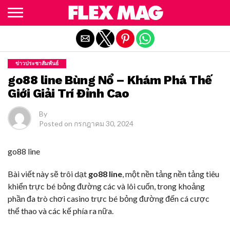
Exit mobile version
ข่าวประชาสัมพันธ์
go88 line Bùng Nổ – Khám Phá Thế
Giới Giải Trí Đỉnh Cao
By
Posted on
กรกฎาคม 30, 2024
go88 line
Bài viết này sẽ trôi dạt
go88 line
, một nền tảng nền tảng tiêu
khiển trực bé bỏng đường các và lôi cuốn, trong khoảng
phần đa trò chơi casino trực bé bỏng đường đến cá cược
thể thao và các kế phía ra nữa.