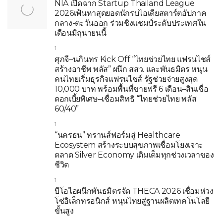
NIA เปิดฉาก Startup Thailand League
2026เฟ้นหาสุดยอดนักรบไอเดียสตาร์ตอัปภาค
กลาง-ตะวันออก ร่วมชิงแชมป์ระดับประเทศใน
เดือนมิถุนายนนี้
1
ศุภจี–นภินทร Kick Off “ไทยช่วยไทย แฟรนไชส์
สร้างอาชีพ พลัส” ผนึก สสว. และพันธมิตร หนุน
คนไทยเริ่มธุรกิจแฟรนไชส์ รัฐช่วยจ่ายสูงสุด
10,000 บาท พร้อมพื้นที่ขายฟรี 6 เดือน–สินเชื่อ
ดอกเบี้ยพิเศษ–เชื่อมสิทธิ “ไทยช่วยไทย พลัส
60/40”
1
“นครธน” ทรานส์ฟอร์มสู่ Healthcare
Ecosystem สร้างระบบสุขภาพเชื่อมโยงเจาะ
ตลาด Silver Economy เติมเต็มทุกช่วงเวลาของ
ชีวิต
1
บีโอไอผนึกพันธมิตรจัด THECA 2026 เชื่อมห่วง
โซ่อิเล็กทรอนิกส์ หนุนไทยสู่ฐานผลิตเทคโนโลยี
ขั้นสูง