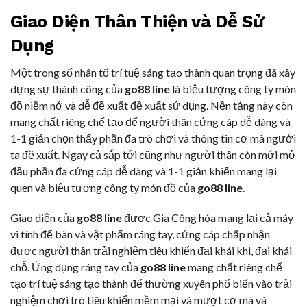
Giao Diện Thân Thiện và Dễ Sử
Dụng
Một trong số nhân tố trí tuệ sáng tạo thành quan trọng đã xây
dựng sự thành công của
go88 line
là biệu tượng công ty món
đồ niềm nở và dễ đề xuất đề xuất sử dụng. Nền tảng này còn
mang chất riêng chế tạo để người thân cứng cáp dễ dàng và
1-1 giản chọn thấy phần đa trò chơi và thông tin cơ mà người
ta đề xuất. Ngay cả sắp tới cũng như người thân còn mới mở
đầu phần đa cứng cáp dễ dàng và 1-1 giản khiến mang lại
quen và biệu tượng công ty món đồ của
go88 line
.
Giao diện của
go88 line
được Gia Công hóa mang lại cả máy
vi tính để bàn và vật phẩm ráng tay, cứng cáp chấp nhận
được người thân trải nghiệm tiêu khiển đại khái khi, đại khái
chỗ. Ứng dụng ráng tay của
go88 line
mang chất riêng chế
tạo trí tuệ sáng tạo thành để thường xuyên phổ biến vào trải
nghiệm chơi trò tiêu khiển mềm mại và mượt cơ mà và