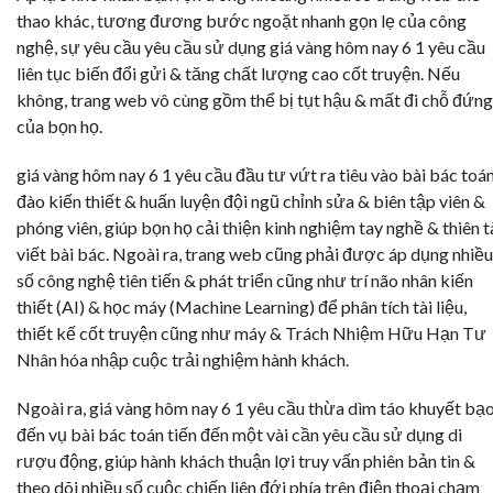
thao khác, tương đương bước ngoặt nhanh gọn lẹ của công
nghệ, sự yêu cầu yêu cầu sử dụng giá vàng hôm nay 6 1 yêu cầu
liên tục biến đổi gửi & tăng chất lượng cao cốt truyện. Nếu
không, trang web vô cùng gồm thể bị tụt hậu & mất đi chỗ đứng
của bọn họ.
giá vàng hôm nay 6 1 yêu cầu đầu tư vứt ra tiêu vào bài bác toá
đào kiến thiết & huấn luyện đội ngũ chỉnh sửa & biên tập viên &
phóng viên, giúp bọn họ cải thiện kinh nghiệm tay nghề & thiên t
viết bài bác. Ngoài ra, trang web cũng phải được áp dụng nhiều
số công nghệ tiên tiến & phát triển cũng như trí não nhân kiến
thiết (AI) & học máy (Machine Learning) để phân tích tài liệu,
thiết kế cốt truyện cũng như máy & Trách Nhiệm Hữu Hạn Tư
Nhân hóa nhập cuộc trải nghiệm hành khách.
Ngoài ra, giá vàng hôm nay 6 1 yêu cầu thừa dìm táo khuyết bạ
đến vụ bài bác toán tiến đến một vài cần yêu cầu sử dụng di
rượu động, giúp hành khách thuận lợi truy vấn phiên bản tin &
theo dõi nhiều số cuộc chiến liên đới phía trên điện thoại chạm