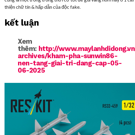
thiện chữ tín & hấp dẫn của độc fake.
kết luận
Xem
thêm:
http://www.maylanhdidong.v
archives/kham-pha-sunwin86-
nen-tang-giai-tri-dang-cap-05-
06-2025