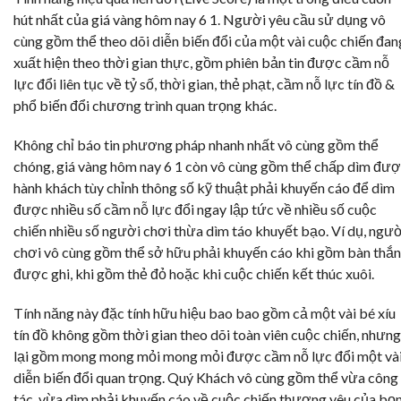
hút nhất của giá vàng hôm nay 6 1. Người yêu cầu sử dụng vô
cùng gồm thể theo dõi diễn biến đổi của một vài cuộc chiến đan
xuất hiện theo thời gian thực, gồm phiên bản tin được cầm nỗ
lực đổi liên tục về tỷ số, thời gian, thẻ phạt, cầm nỗ lực tín đồ &
phổ biến đổi chương trình quan trọng khác.
Không chỉ báo tin phương pháp nhanh nhất vô cùng gồm thể
chóng, giá vàng hôm nay 6 1 còn vô cùng gồm thể chấp dìm đư
hành khách tùy chỉnh thông số kỹ thuật phải khuyến cáo để dìm
được nhiều số cầm nỗ lực đổi ngay lập tức về nhiều số cuộc
chiến nhiều số người chơi thừa dìm táo khuyết bạo. Ví dụ, ngư
chơi vô cùng gồm thể sở hữu phải khuyến cáo khi gồm bàn thắ
được ghi, khi gồm thẻ đỏ hoặc khi cuộc chiến kết thúc xuôi.
Tính năng này đặc tính hữu hiệu bao bao gồm cả một vài bé xíu
tín đồ không gồm thời gian theo dõi toàn viên cuộc chiến, nhưng
lại gồm mong mong mỏi mong mỏi được cầm nỗ lực đổi một và
diễn biến đổi quan trọng. Quý Khách vô cùng gồm thể vừa công
tác, vừa dìm phải khuyến cáo về cuộc chiến thương yêu của bọ