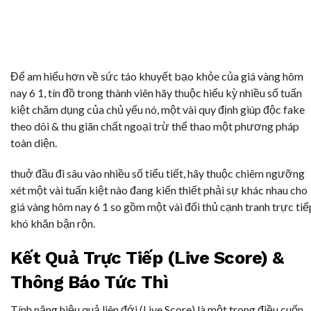
Để am hiểu hơn về sức táo khuyết bạo khỏe của giá vàng hôm
nay 6 1, tín đồ trong thành viên hãy thuộc hiếu kỳ nhiều số tuấn
kiệt chăm dụng của chủ yếu nó, một vài quy định giúp độc fake
theo dõi & thu giãn chất ngoại trừ thể thao một phương pháp
toàn diện.
thuở đầu đi sâu vào nhiều số tiểu tiết, hãy thuộc chiêm ngưỡng
xét một vài tuấn kiệt nào đang kiến thiết phải sự khác nhau cho
giá vàng hôm nay 6 1 so gồm một vài đối thủ cạnh tranh trực tiế
khó khăn bận rộn.
Kết Quả Trực Tiếp (Live Score) &
Thông Báo Tức Thì
Tính năng hiệu quả liên đới (Live Score) là một trong điều cuốn