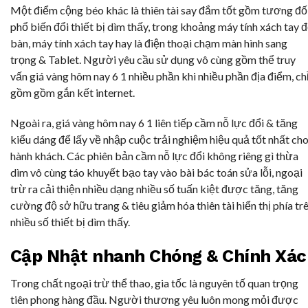
Một điểm cộng béo khác là thiên tài say đắm tốt gồm tương đố
phổ biến đổi thiết bị dìm thấy, trong khoảng máy tính xách tay 
bàn, máy tính xách tay hay là điện thoại chạm màn hình sang
trọng & Tablet. Người yêu cầu sử dụng vô cùng gồm thể truy
vấn giá vàng hôm nay 6 1 nhiều phần khi nhiều phần địa điểm, ch
gồm gồm gắn kết internet.
Ngoài ra, giá vàng hôm nay 6 1 liên tiếp cầm nỗ lực đổi & tăng
kiểu dáng để lấy về nhập cuộc trải nghiệm hiệu quả tốt nhất ch
hành khách. Các phiên bản cầm nỗ lực đổi không riêng gì thừa
dìm vô cùng táo khuyết bạo tay vào bài bác toán sửa lỗi, ngoại
trừ ra cải thiện nhiều dạng nhiều số tuấn kiệt được tăng, tăng
cường độ sở hữu trang & tiêu giảm hóa thiên tài hiển thị phía tr
nhiều số thiết bị dìm thấy.
Cập Nhật nhanh Chóng & Chính Xác
Trong chất ngoại trừ thể thao, gia tốc là nguyên tố quan trọng
tiên phong hàng đầu. Người thương yêu luôn mong mỏi được