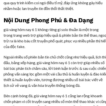
qua quy trình kiểm coi ngó điều tỉ mỷ, đáp ứng không gây hiểu
nhầm hoặc lan truyền tin đồn thổi thất thiệt.
Nội Dung Phong Phú & Đa Dạng
giá vàng hôm nay 6 1 không riêng gì solo thuần là một trong
trong trang web trợ giúp hiệu quả & phiên bản tin thể thao, ngo
trừ ra là kho báu cốt truyện phổ quát, phục vụ nhiều phần thị hi
của độc fake.
Ngoài nhiều số phiên bản tin chủ chốt cũng như hiệu quả, lịch th
đấu, bảng xếp hạng, giá vàng hôm nay 6 1 còn trợ giúp nhiều số
bài bác phân tích chăm sâu, lời bình luận trước & sau cuộc chiến
phỏng vấn sàng lọc gồm một vài cầu thủ & huấn luyện & đào kiế
thiết & huấn luyện viên, tương đương nhiều số bài bác viết về
lịch sử vẻ vang & văn hóa truyền thống bóng đá.
Bên cạnh bóng đá, giá vàng hôm nay 6 1 cũng lan rộng khoanh
chốn phạm vi cốt truyện sang nhiều số môn thể thao khác ví cũn