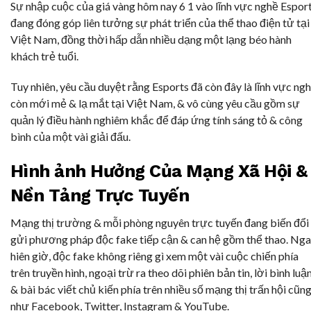
Sự nhập cuộc của giá vàng hôm nay 6 1 vào lĩnh vực nghề Espor
đang đóng góp liên tưởng sự phát triển của thể thao điện tử tại
Việt Nam, đồng thời hấp dẫn nhiều dạng một lạng béo hành
khách trẻ tuổi.
Tuy nhiên, yêu cầu duyệt rằng Esports đã còn đây là lĩnh vực ng
còn mới mẻ & lạ mắt tại Việt Nam, & vô cùng yêu cầu gồm sự
quản lý điều hành nghiêm khắc để đáp ứng tính sáng tỏ & công
bình của một vài giải đấu.
Hình ảnh Hưởng Của Mạng Xã Hội &
Nền Tảng Trực Tuyến
Mạng thị trường & mỗi phòng nguyên trực tuyến đang biến đổi
gửi phương pháp độc fake tiếp cận & can hệ gồm thể thao. Ng
hiên giờ, độc fake không riêng gì xem một vài cuộc chiến phía
trên truyền hình, ngoại trừ ra theo dõi phiên bản tin, lời bình luậ
& bài bác viết chủ kiến phía trên nhiều số mạng thị trấn hội cũn
như Facebook, Twitter, Instagram & YouTube.