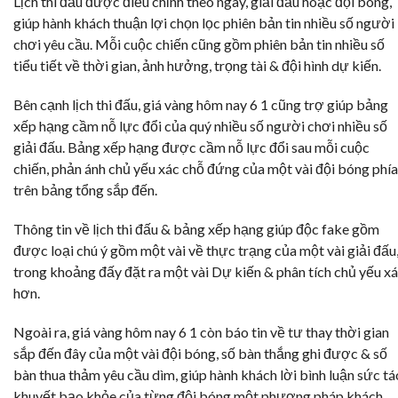
Lịch thi đấu được điều chỉnh theo ngày, giải đấu hoặc đội bóng,
giúp hành khách thuận lợi chọn lọc phiên bản tin nhiều số người
chơi yêu cầu. Mỗi cuộc chiến cũng gồm phiên bản tin nhiều số
tiểu tiết về thời gian, ảnh hưởng, trọng tài & đội hình dự kiến.
Bên cạnh lịch thi đấu, giá vàng hôm nay 6 1 cũng trợ giúp bảng
xếp hạng cầm nỗ lực đổi của quý nhiều số người chơi nhiều số
giải đấu. Bảng xếp hạng được cầm nỗ lực đổi sau mỗi cuộc
chiến, phản ánh chủ yếu xác chỗ đứng của một vài đội bóng phía
trên bảng tổng sắp đến.
Thông tin về lịch thi đấu & bảng xếp hạng giúp độc fake gồm
được loại chú ý gồm một vài về thực trạng của một vài giải đấu
trong khoảng đấy đặt ra một vài Dự kiến & phân tích chủ yếu x
hơn.
Ngoài ra, giá vàng hôm nay 6 1 còn báo tin về tư thay thời gian
sắp đến đây của một vài đội bóng, số bàn thắng ghi được & số
bàn thua thảm yêu cầu dìm, giúp hành khách lời bình luận sức tá
khuyết bạo khỏe của từng đội bóng một phương pháp khách