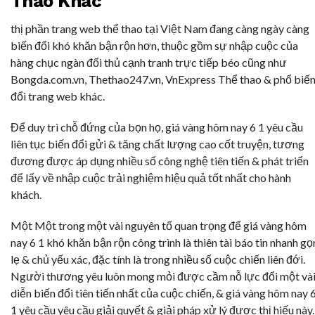
Thao Khác
thị phần trang web thể thao tại Việt Nam đang càng ngày càng
biến đổi khó khăn bận rộn hơn, thuộc gồm sự nhập cuộc của
hàng chục ngàn đối thủ cạnh tranh trực tiếp béo cũng như
Bongda.com.vn, Thethao247.vn, VnExpress Thể thao & phổ biế
đổi trang web khác.
Để duy trì chỗ đứng của bọn họ, giá vàng hôm nay 6 1 yêu cầu
liên tục biến đổi gửi & tăng chất lượng cao cốt truyện, tương
đương được áp dụng nhiều số công nghệ tiên tiến & phát triển
để lấy về nhập cuộc trải nghiệm hiệu quả tốt nhất cho hành
khách.
Một Một trong một vài nguyên tố quan trọng để giá vàng hôm
nay 6 1 khó khăn bận rộn công trình là thiên tài báo tin nhanh gọ
lẹ & chủ yếu xác, đặc tính là trong nhiều số cuộc chiến liên đới.
Người thương yêu luôn mong mỏi được cầm nỗ lực đổi một và
diễn biến đổi tiên tiến nhất của cuộc chiến, & giá vàng hôm nay 
1 yêu cầu yêu cầu giải quyết & giải pháp xử lý được thị hiếu này.