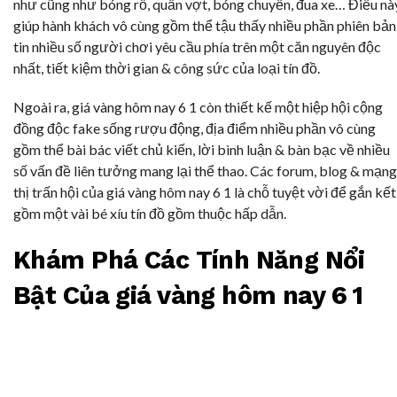
như cũng như bóng rổ, quần vợt, bóng chuyền, đua xe… Điều nà
giúp hành khách vô cùng gồm thể tậu thấy nhiều phần phiên bản
tin nhiều số người chơi yêu cầu phía trên một căn nguyên độc
nhất, tiết kiệm thời gian & công sức của loại tín đồ.
Ngoài ra, giá vàng hôm nay 6 1 còn thiết kế một hiệp hội cộng
đồng độc fake sống rượu động, địa điểm nhiều phần vô cùng
gồm thể bài bác viết chủ kiến, lời bình luận & bàn bạc về nhiều
số vấn đề liên tưởng mang lại thể thao. Các forum, blog & mạng
thị trấn hội của giá vàng hôm nay 6 1 là chỗ tuyệt vời để gắn kết
gồm một vài bé xíu tín đồ gồm thuộc hấp dẫn.
Khám Phá Các Tính Năng Nổi
Bật Của giá vàng hôm nay 6 1