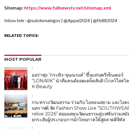
Sitemap:
https://www.fullnewstv.net/sitemap.xml
Inbox tele : @subdomaingov | @Appal2024 | @fb882024
RELATED TOPICS:
MOST POPULAR
1
ออร่าพุ่ง “กระทิง-ขุนณรงค์” ขึ้นแท่นพรีเซ็นเตอร์
“LONARK” นำทีมคนดังเผยเคล็ดลับผิวโกลว์ใสสไต
K-Beauty
1
กระทรวงวัฒนธรรม ร่วมกับ ไอคอนสยาม และไอค
นคราฟต์ จัด Fashion Show Live “SOUTHWEA
relive 2026” ต่อยอดทุนวัฒนธรรมสู่แฟชั่นร่วมสมั
ยกระดับผู้ประกอบการผ้าไทยภาคใต้สู่ตลาดดิจิทัล
1