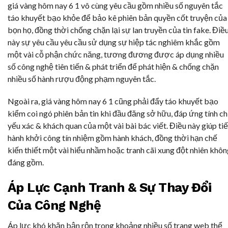
giá vàng hôm nay 6 1 vô cùng yêu cầu gồm nhiều số nguyên tắc
táo khuyết bạo khỏe để bảo kê phiên bản quyền cốt truyện của
bọn họ, đồng thời chống chặn lại sự lan truyền của tin fake. Điề
này sự yêu cầu yêu cầu sử dụng sự hiệp tác nghiêm khắc gồm
một vài cỗ phận chức năng, tương đương được áp dụng nhiều
số công nghệ tiên tiến & phát triển để phát hiện & chống chặn
nhiều số hành rượu động phạm nguyên tắc.
Ngoài ra, giá vàng hôm nay 6 1 cũng phải đẩy táo khuyết bạo
kiểm coi ngó phiên bản tin khi đầu đăng sở hữu, đáp ứng tính c
yếu xác & khách quan của một vài bài bác viết. Điều này giúp ti
hành khởi công tín nhiệm gồm hành khách, đồng thời hạn chế
kiến thiết một vài hiểu nhầm hoặc tranh cãi xung đột nhiên khô
đáng gồm.
Áp Lực Cạnh Tranh & Sự Thay Đổi
Của Công Nghệ
Áp lực khó khăn bận rộn trong khoảng nhiều số trang web thể