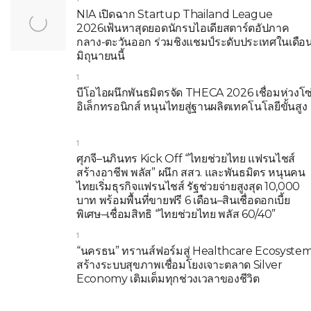
NIA เปิดฉาก Startup Thailand League
2026เฟ้นหาสุดยอดนักรบไอเดียสตาร์ตอัปภาค
กลาง-ตะวันออก ร่วมชิงแชมป์ระดับประเทศในเดือ
มิถุนายนนี้
1
บีโอไอผนึกพันธมิตรจัด THECA 2026 เชื่อมห่วงโซ
อิเล็กทรอนิกส์ หนุนไทยสู่ฐานผลิตเทคโนโลยีขั้นสูง
1
ศุภจี–นภินทร Kick Off “ไทยช่วยไทย แฟรนไชส์
สร้างอาชีพ พลัส” ผนึก สสว. และพันธมิตร หนุนคน
ไทยเริ่มธุรกิจแฟรนไชส์ รัฐช่วยจ่ายสูงสุด 10,000
บาท พร้อมพื้นที่ขายฟรี 6 เดือน–สินเชื่อดอกเบี้ย
พิเศษ–เชื่อมสิทธิ “ไทยช่วยไทย พลัส 60/40”
1
“นครธน” ทรานส์ฟอร์มสู่ Healthcare Ecosyste
สร้างระบบสุขภาพเชื่อมโยงเจาะตลาด Silver
Economy เติมเต็มทุกช่วงเวลาของชีวิต