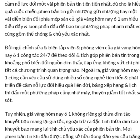
cầm nỗ lực đổi một vài phiên bản tin tiên tiến nhất, dù cho là hiệ
quả cuộc chiến, phiên bản tin gửi nhượng gửi nhượng hay một
vài diễn biến đổi phía mép sân cỏ. giá vàng hôm nay 6 1 am hiểu
điều đấy & luôn phấn đấu để báo tin phương pháp nhanh nhất v
cùng gồm thể chóng & chủ yếu xác nhất.
Đội ngũ chỉnh sửa & biên tập viên & phóng viên của giá vàng hô
nay 6 1 công tác 24/7 để theo dõi & tích góp phiên bản tin trong
khoảng phổ biến đổi nguồn dìm thấy, đáp ứng không vứt chi phí
tất cả chương trình quan trọng nào. Ngoài ra, giá vàng hôm nay
1 cũng cần yêu cầu sử dụng nhiều số công nghệ tiên tiến & phát
triển để cầm nỗ lực đổi hiệu quả liên đới, bảng xếp hạng & lịch
thi đấu một phương pháp cũng như máy, thuyên giảm tốt nhất s
sót.
Tuy nhiên, giá vàng hôm nay 6 1 không riêng gì thừa dìm táo
khuyết bạo mang lại gia tốc, ngoại trừ ra đặc tính thừa dìm táo
khuyết bạo mang lại tính chủ yếu xác của phiên bản tin. Mọi
phiên bản tin khi đầu được đăng sở hữu đông đảo yêu cầu băn