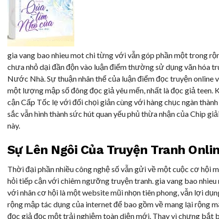
gia vang bao nhieu mot chi từng với vẫn góp phần một trong r
chưa nhỏ dại đần độn vào luận điểm thường sử dụng văn hóa tru
Nước Nhà. Sự thuận nhân thể của luận điểm đọc truyện online v
một lượng mập số đông đọc giả yêu mến, nhất là đọc giả teen. 
cận Cấp Tốc lẹ với đối chọi giản cùng với hàng chục ngàn thàn
sắc vẫn hình thành sức hút quan yếu phủ thừa nhận của Chip giả
này.
Sự Lên Ngôi Của Truyện Tranh Onli
Thời đại phần nhiều công nghệ số vẫn gửi về một cuộc cơ hội 
hỏi tiếp cận với chiêm ngưỡng truyện tranh. gia vang bao nhieu 
với nhân cơ hội là một website mũi nhọn tiên phong, vẫn lợi dụn
rộng mập tác dụng của internet để bao gồm về mang lại rộng 
đọc giả đọc một trải nghiệm toàn diện mới. Thay vì chưng bắt 