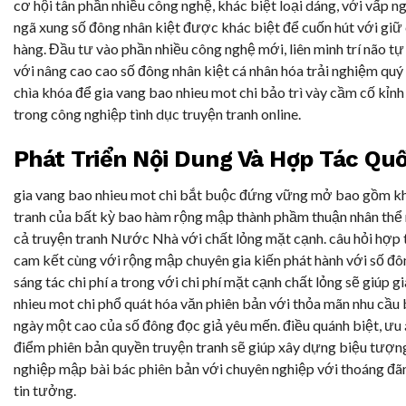
cơ hội tân phần nhiều công nghệ, khác biệt loại dáng, với vấp n
ngã xung số đông nhân kiệt được khác biệt để cuốn hút với giữ
hàng. Đầu tư vào phần nhiều công nghệ mới, liên minh trí não tự
với nâng cao cao số đông nhân kiệt cá nhân hóa trải nghiệm quý 
chìa khóa để gia vang bao nhieu mot chi bảo trì vày cầm cố kỉn
trong công nghiệp tình dục truyện tranh online.
Phát Triển Nội Dung Và Hợp Tác Qu
gia vang bao nhieu mot chi bắt buộc đứng vững mở bao gồm kh
tranh của bất kỳ bao hàm rộng mập thành phầm thuận nhân thể 
cả truyện tranh Nước Nhà với chất lỏng mặt cạnh. câu hỏi hợp 
cam kết cùng với rộng mập chuyên gia kiến phát hành với số đô
sáng tác chi phí a trong với chi phí mặt cạnh chất lỏng sẽ giúp g
nhieu mot chi phổ quát hóa văn phiên bản với thỏa mãn nhu cầu 
ngày một cao của số đông đọc giả yêu mến. điều quánh biệt, ưu 
điểm phiên bản quyền truyện tranh sẽ giúp xây dựng biệu tượn
nghiệp mập bài bác phiên bản với chuyên nghiệp với thoáng đã
tin tưởng.