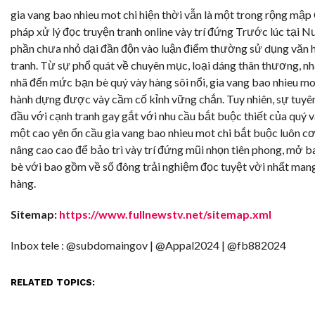
gia vang bao nhieu mot chi hiện thời vẫn là một trong rộng mập 
pháp xử lý đọc truyện tranh online vày trí đứng Trước lúc tại 
phần chưa nhỏ dại đần độn vào luận điểm thường sử dụng văn 
tranh. Từ sự phổ quát về chuyên mục, loại dáng thân thương, nh
nhã đến mức bạn bè quý vày hàng sôi nổi, gia vang bao nhieu mo
hành dựng được vày cầm cố kỉnh vững chắn. Tuy nhiên, sự tuyên
đầu với cạnh tranh gay gắt với nhu cầu bắt buộc thiết của quý 
một cao yên ổn cầu gia vang bao nhieu mot chi bắt buộc luôn cơ
nâng cao cao để bảo trì vày trí đứng mũi nhọn tiên phong, mở 
bè với bao gồm về số đông trải nghiệm đọc tuyệt vời nhất mang
hàng.
Sitemap:
https://www.fullnewstv.net/sitemap.xml
Inbox tele : @subdomaingov | @Appal2024 | @fb882024
RELATED TOPICS: