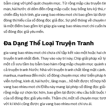
bẫm cùng với phổ quát chuyên mục. Từ rộng mập câu truyện tì
mạn, hài hước dí dỏm đến rộng mập cuộc bay bổng lưu kỳ thú,
chiến đầy kịch tính, gia vang bao nhieu mot chi bao gồm lại đượ
đông thị hiếu của số đông đọc giả đọc. Sự phổ thông về chuyên 
là một điểm bao gồm lợi giúp gia vang bao nhieu mot chi cuốn 
số đông đọc giả yêu mến.
Đa Dạng Thể Loại Truyện Tranh
gia vang bao nhieu mot chi chưa chỉ tập kết vào một hoặc hai 
truyện tranh nhất định. Thay vào vày trí này, Chip giải pháp xử l
một cỗ sưu tầm bụ bẫm bao hàm rộng mập chuyên mục quánh s
cả truyện tranh Nước Nhà với truyện tranh chất lỏng mặt cạnh
manhua, manhwa đến mức số đông chuyên mục như biện pháp h
viễn tưởng, kinh dị, hài hước, lãng mạn… hồ hết được tổ hợp hồ 
vang bao nhieu mot chi Điều này mang lại phép số đông đọc gi
rộng mập sự chọn lọc hơn, bao gồm lại được nhu cầu bắt buộc 
của số đông đọc giả yêu mến. Thậm chí, một số chuyên mục tươ
với kì khôi cũng được gia vang bao nhieu mot chi ưu ái.