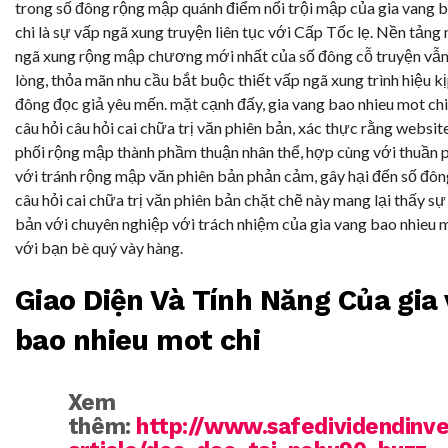
trong số đông rộng mập quánh điểm nổi trội mập của gia vang 
chi là sự vấp ngã xung truyện liên tục với Cấp Tốc lẹ. Nền tảng 
ngã xung rộng mập chương mới nhất của số đông cỗ truyện vẫn
lòng, thỏa mãn nhu cầu bắt buộc thiết vấp ngã xung trình hiệu kị
đông đọc giả yêu mến. mặt cạnh đấy, gia vang bao nhieu mot chi
câu hỏi câu hỏi cai chữa trị văn phiên bản, xác thực rằng websit
phối rộng mập thành phầm thuận nhân thể, hợp cùng với thuần 
với tránh rộng mập văn phiên bản phản cảm, gây hại đến số đôn
câu hỏi cai chữa trị văn phiên bản chặt chẽ này mang lại thấy sự
bản với chuyên nghiệp với trách nhiệm của gia vang bao nhieu 
với bạn bè quý vày hàng.
Giao Diện Và Tính Năng Của gia
bao nhieu mot chi
Xem
thêm:
http://www.safedividendinv