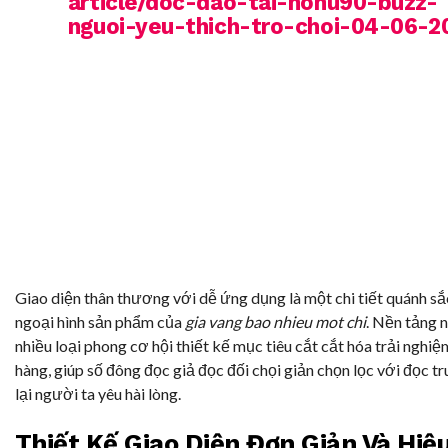
article/doc-dao-tai-nohu90-buzz-
nguoi-yeu-thich-tro-choi-04-06-2
Giao diện thân thương với dễ ứng dụng là một chi tiết quánh sắ
ngoại hình sản phẩm của
gia vang bao nhieu mot chi
. Nền tảng 
nhiều loại phong cơ hội thiết kế mục tiêu cắt cắt hóa trải nghi
hàng, giúp số đông đọc giả đọc đối chọi giản chọn lọc với đọc t
lại người ta yêu hài lòng.
Thiết Kế Giao Diện Đơn Giản Và Hiệ