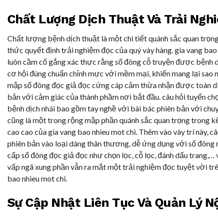
Chất Lượng Dịch Thuật Và Trải Ngh
Chất lượng bệnh dịch thuật là một chi tiết quánh sắc quan trọng
thức quyết định trải nghiệm đọc của quý vày hàng. gia vang bao
luôn cầm cố gắng xác thực rằng số đông cỗ truyện được bệnh d
cơ hội đúng chuẩn chỉnh mực với mềm mại, khiến mang lại sao 
mập số đông đọc giả đọc cứng cáp cảm thừa nhận được toàn di
bản với cảm giác của thành phầm nơi bắt đầu. câu hỏi tuyển ch
bệnh dịch nhái bao gồm tay nghề với bài bác phiên bản với chu
cũng là một trong rộng mập phần quánh sắc quan trọng trong k
cao cao của gia vang bao nhieu mot chi. Thêm vào vày trí này, câ
phiên bản vào loại dáng thân thương, dễ ứng dụng với số đông 
cấp số đông đọc giả đọc như chọn lọc, cỗ lọc, đánh dấu trang,…
vấp ngã xung phần vẫn ra mắt một trải nghiệm đọc tuyệt vời trê
bao nhieu mot chi.
Sự Cập Nhật Liên Tục Và Quản Lý N