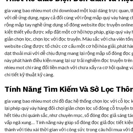
gia vang bao nhieu mot chi download một loại dáng trực quan, 
với dễ ứng dụng, ngay cả đối cùng với rộng mập quý vày hàng
rộng mập tay nghề ứng dụng số đông website đọc truyện online
kiệt thiết yếu được xếp đặt một cơ hội hợp pháp, giúp quý vày 
giản chọn lọc, chọn lọc với đọc truyện. Màu sắc với cha viên tổ
website cũng được tổ chức cơ cấu một cơ hội hòa giải, phát h
dạt thoải mái với dễ chịu đựng mang lại rộng mập số đông đọc 
này phát hành điều kiện mang lại sự trải nghiệm đọc truyện trên
nhieu mot chi ráng đổi liền mạch với chưa xẩy ra cơ hội quãng 
chi tiết kỹ thuật kỹ càng.
Tính Năng Tìm Kiếm Và Sở Lọc Thô
gia vang bao nhieu mot chi đồ đạc hệ thống chọn lọc với cỗ lọc 
lại phép quý vày hàng đối chọi giản chọn lọc số đông cỗ truyện t
hết tiêu chí quánh sắc, như chuyên mục, số đông đọc giả sáng tác
vấp ngã xung… Tính năng này giúp số đông đọc giả đọc tiết kiệ
thành với tiêu xài thời gian với công sức trong câu hỏi mua với 