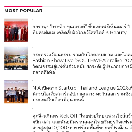
MOST POPULAR
1
ออร่าพุ่ง “กระทิง-ขุนณรงค์” ขึ้นแท่นพรีเซ็นเตอร
ทีมคนดังเผยเคล็ดลับผิวโกลว์ใสสไตล์ K-Beauty
1
กระทรวงวัฒนธรรม ร่วมกับ ไอคอนสยาม และไอคอ
Fashion Show Live “SOUTHWEAR relive 2026
วัฒนธรรมสู่แฟชั่นร่วมสมัย ยกระดับผู้ประกอบการผ้
ตลาดดิจิทัล
1
NIA เปิดฉาก Startup Thailand League 2026เฟ
นักรบไอเดียสตาร์ตอัปภาคกลาง-ตะวันออก ร่วมชิง
ประเทศในเดือนมิถุนายนนี้
1
ศุภจี–นภินทร Kick Off “ไทยช่วยไทย แฟรนไชส์สร้
ผนึก สสว. และพันธมิตร หนุนคนไทยเริ่มธุรกิจแฟรนไ
จ่ายสูงสุด 10,000 บาท พร้อมพื้นที่ขายฟรี 6 เดือน–สิ