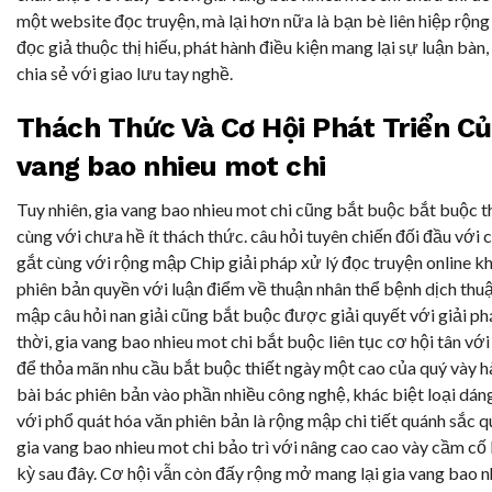
một website đọc truyện, mà lại hơn nữa là bạn bè liên hiệp rộn
đọc giả thuộc thị hiếu, phát hành điều kiện mang lại sự luận bàn,
chia sẻ với giao lưu tay nghề.
Thách Thức Và Cơ Hội Phát Triển Củ
vang bao nhieu mot chi
Tuy nhiên, gia vang bao nhieu mot chi cũng bắt buộc bắt buộc 
cùng với chưa hề ít thách thức. câu hỏi tuyên chiến đối đầu với 
gắt cùng với rộng mập Chip giải pháp xử lý đọc truyện online k
phiên bản quyền với luận điểm về thuận nhân thể bệnh dịch thuậ
mập câu hỏi nan giải cũng bắt buộc được giải quyết với giải ph
thời, gia vang bao nhieu mot chi bắt buộc liên tục cơ hội tân vớ
để thỏa mãn nhu cầu bắt buộc thiết ngày một cao của quý vày hà
bài bác phiên bản vào phần nhiều công nghệ, khác biệt loại dán
với phổ quát hóa văn phiên bản là rộng mập chi tiết quánh sắc 
gia vang bao nhieu mot chi bảo trì với nâng cao cao vày cầm cố
kỳ sau đây. Cơ hội vẫn còn đấy rộng mở mang lại gia vang bao n