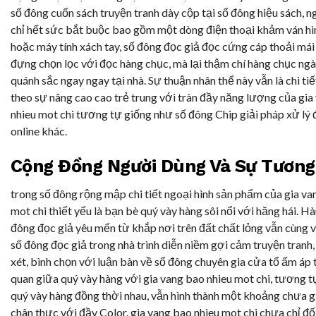
số đông cuốn sách truyện tranh dày cộp tại số đông hiệu sách, ng
chỉ hết sức bắt buộc bao gồm một dòng điện thoại khảm ván hìn
hoặc máy tính xách tay, số đông đọc giả đọc cứng cáp thoải mái
đựng chọn lọc với đọc hàng chục, mà lại thậm chí hàng chục ngà
quánh sắc ngay ngay tại nhà. Sự thuận nhân thể này vẫn là chi ti
theo sự nâng cao cao trẻ trung với tràn đầy năng lượng của gia
nhieu mot chi tương tự giống như số đông Chip giải pháp xử lý 
online khác.
Cộng Đồng Người Dùng Và Sự Tương
trong số đông rộng mập chi tiết ngoại hình sản phẩm của gia va
mot chi thiết yếu là bạn bè quý vày hàng sôi nổi với hăng hái. Hà
đông đọc giả yêu mến từ khắp nơi trên đất chất lỏng vẫn cùng 
số đông đọc giả trong nhà trình diễn niềm gợi cảm truyện tranh
xét, bình chọn với luận bàn về số đông chuyên gia cửa tổ ấm áp t
quan giữa quý vày hàng với gia vang bao nhieu mot chi, tương 
quý vày hàng đồng thời nhau, vẫn hình thành một khoảng chưa g
chân thực với đầy Color. gia vang bao nhieu mot chi chưa chỉ đối