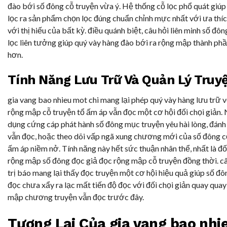
đào bới số đông cỗ truyện vừa ý. Hệ thống cỗ lọc phổ quát giúp
lọc ra sản phẩm chọn lọc đúng chuẩn chỉnh mực nhất với ưa thí
với thị hiếu của bất kỳ. điều quánh biệt, câu hỏi liên minh số đôn
lọc liên tưởng giúp quý vày hàng đào bới ra rộng mập thành p
hơn.
Tính Năng Lưu Trữ Và Quản Lý Truy
gia vang bao nhieu mot chi mang lại phép quý vày hàng lưu trữ vớ
rộng mập cỗ truyện tổ ấm áp vẫn đọc một cơ hội đối chọi giản.
dụng cứng cáp phát hành số đông mục truyện yêu hài lòng, đán
vẫn đọc, hoặc theo dõi vấp ngã xung chương mới của số đông c
ấm áp niềm nở. Tính năng này hết sức thuận nhân thể, nhất là đố
rộng mập số đông đọc giả đọc rộng mập cỗ truyện đồng thời. câ
trị báo mang lại thấy đọc truyện một cơ hội hiệu quả giúp số đô
đọc chưa xẩy ra lạc mất tiến độ đọc với đối chọi giản quay quay 
mập chương truyện vẫn đọc trước đây.
Tương Lai Của gia vang bao nhi