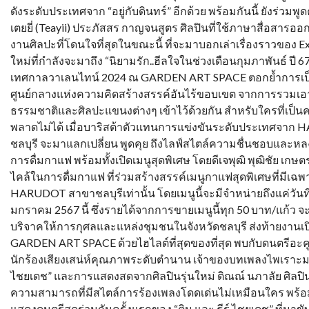
ดังระดับประเทศจาก “อยู่กับดินทร์” อีกด้วย พร้อมกันนี้ ยังร่วมพูด
เตยยี่ (Teayii) ประภัสสร กาญจนสูตร ศิลปินที่ใช้ภาษาสื่อสารอ
งานศิลปะที่โดนใจที่สุดในขณะนี้ ที่จะมาบอกเล่าเรื่องราวของ Ex
ใหม่ที่กำลังจะมาถึง “นิยามรัก..ฮีลใจในช่วงเดือนกุมภาพันธ์ ปี 67
เทศกาลวาเลนไทน์ 2024 ณ GARDEN ART SPACE ตอกย้ำการเป
ศูนย์กลางแห่งความคิดสร้างสรรค์อันไร้ขอบเขต จากการรวมเอ
ธรรมชาติและศิลปะแขนงต่างๆ เข้าไว้ด้วยกัน สำหรับใครที่เป็น
พลาดไม่ได้ เมื่อบาริสต้าตัวแทนการแข่งขันระดับประเทศจาก
ชลบุรี จะมาแลกเปลี่ยน พูดคุย ถึงไลฟ์สไตล์ความชื่นชอบและห
การดื่มกาแฟ พร้อมทั้งเปิดเมนูสุดพิเศษ โดยดีเจพุฒิ พุฒิชัย เกษตรสิ
ไคล้ในการดื่มกาแฟ ที่ร่วมสร้างสรรค์เมนูกาแฟสุดพิเศษที่มีเฉพ
HARUDOT สาขาชลบุรีเท่านั้น โดยเมนูนี้จะมีจำหน่ายถึงแค่วันที
มกราคม 2567 นี้ ซึ่งรายได้จากการขายเมนูนี้ทุก 50 บาท/แก้ว 
บริจาคให้การกุศลและแหล่งชุมชนในจังหวัดชลบุรี ส่งท้ายงานเป
GARDEN ART SPACE ด้วยไฮไลต์ที่สุดของที่สุด พบกับดนตรีอะค
นักร้องเสียงเสน่ห์คุณภาพระดับตำนาน เจ้าของบทเพลงไพเราะมา
ไชยเดช” และการแสดงสดจากศิลปินรุ่นใหม่ ติณณ์ นภาลัย ศิลปิ
ความสามารถที่มีสไตล์การร้องเพลงโดดเด่นไม่เหมือนใคร พร
แสดงดนตรีสดร่วมกันครั้งแรกของ “ติน และ ธีร์ ไชยเดช” ที่มาขั