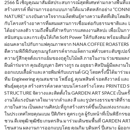
2566 นี้ เชิญคุณมาสัมผัสประสบการณ์สุดพิเศษท่ามกลางพื้นที่
สร้างสรรค์ ที่ผ่านการออกแบบภายใต้แนวคิดหลักอย่าง “CO
NATURE” แรงบันดาลใจจากเมล็ดพันธุ์ทางความคิดที่เติบโตผลิ
กับโครงสร้างอาคารที่ผสมผสานการเชื่อมต่อกับธรรมชาติและ 
ได้อย่างลงตัว รวมถึงพื้นที่สำหรับการแสดงงานศิลปะ เพื่อเป็นกา
สนับสนุน และกระตุ้นให้เกิด Soft Power ให้กับสังคม พร้อมเติม
ผ่อนคลายไปกับกาแฟคุณภาพจาก NANA COFFEE ROASTERS 
ตีความพิถีพิถันทุกเมนูรังสรรค์จากเมล็ดกาแฟคั่วบดระดับซูเปอร์
ความรู้สึกดุจดั่งแรกแย้มของฤดูใบไม้ผลิ ภายในงาน ร่วมชมผล
ผืนผ้าร่มจาก คุณอัญญุดา อิศรางกูร ณ อยุธยา ศิลปินผู้มีผลงาน
ออกแบบเสื้อผ้าและลายพิมพ์กับแบรนด์ GQ โดยครั้งนี้ได้มาร่ว
ทีม Engineering คุณสมชาย โพธิ์อยู่, คุณพสิษพ์ รอดสังวาลย์ และ
พันธุ์ผดุงกุล สร้างสรรค์ลวดลายบนโครงสร้างโลหะ PRINTE
STRUCTURE จัดวางและติดตั้งใน GARDEN ART SPACE เป็นครั้ง
งานได้แรงบันดาลใจมาจากลำแสง สี และรูปทรงธรรมชาติที่รายล
ภายในสวน เป็นผลงานศิลปะที่ถูกสร้างสรรค์ขึ้นเป็นแห่งแรกและ
ในประเทศไทยคุณแบม ปีติภัทร คูตระกูล ผู้รับหน้าที่เป็นพิธีกรขอ
ชวน ดีเจพุฒิ พุฒิชัย เกษตรสิน มาร่วมเดินชมพื้นที่ GARDEN A
โซนสวน ผลงานการออกแบบโดย คุณกิม บดินทร์ ปี่เสนาะ ผู้ออก