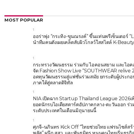
MOST POPULAR
1
ออร่าพุ่ง “กระทิง-ขุนณรงค์” ขึ้นแท่นพรีเซ็นเตอร
นำทีมคนดังเผยเคล็ดลับผิวโกลว์ใสสไตล์ K-Beaut
1
กระทรวงวัฒนธรรม ร่วมกับ ไอคอนสยาม และไอค
จัด Fashion Show Live “SOUTHWEAR relive 2
อดทุนวัฒนธรรมสู่แฟชั่นร่วมสมัย ยกระดับผู้ประก
ภาคใต้สู่ตลาดดิจิทัล
1
NIA เปิดฉาก Startup Thailand League 2026เฟ
ยอดนักรบไอเดียสตาร์ตอัปภาคกลาง-ตะวันออก ร่ว
ระดับประเทศในเดือนมิถุนายนนี้
1
ศุภจี–นภินทร Kick Off “ไทยช่วยไทย แฟรนไชส์สร้
พลัส” ผนึก สสว. และพันธมิตร หนุนคนไทยเริ่มธุรก