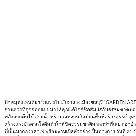
ปักหมุด!แลนด์มาร์กแห่งใหม่ใจกลางเมืองชลบุรี “GARDEN AR
สวนสวยที่ถูกออกแบบมาให้คุณได้ใกล้ชิดสัมผัสกับธรรมชาติ ผ่
พลังจากต้นไม้ สายน้ำ พร้อมเสพงานศิลป์บนพื้นที่สร้างสรรค์ จุ
สร้างแรงบันดาลใจดื่มด่ำใกล้ชิดธรรมชาติมากกว่าที่เคย ตอกย้
ที่เป็นมากกว่าคาเฟ่ พร้อมงานเปิดตัวอย่างเป็นทางการ วันที่ 21