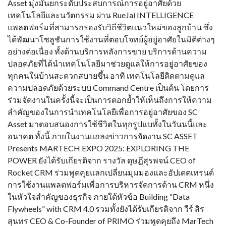
Asset มุ่งมั่นยกระดับประสบการณ์การอยู่อาศัยด้วย
เทคโนโลยีและนวัตกรรม ผ่าน RueJai INTELLIGENCE
แพลตฟอร์มที่สามารถรองรับวิถีชีวิตแนวใหม่ของลูกบ้าน ซึ่ง
ได้พัฒนาโซลูชันการใช้งานที่ตอบโจทย์ผู้อยู่อาศัยในมิติต่างๆ
อย่างต่อเนื่อง ทั้งด้านบริการหลังการขาย บริการด้านความ
ปลอดภัยที่ได้นำเทคโนโลยีมาช่วยดูแลให้การอยู่อาศัยของ
ทุกคนในบ้านสะดวกสบายขึ้น อาทิ เทคโนโลยีติดตามดูแล
ความปลอดภัยด้วยระบบ Command Centre เป็นต้น โดยการ
ร่วมจัดงานในครั้งนี้จะเป็นการตอกย้ำให้เห็นถึงการให้ความ
สำคัญของในการนำเทคโนโลยีเพื่อการอยู่อาศัยของ SC
Asset มาตอบสนองการใช้ชีวิตในทุกรูปแบทั้งในวันนนี้และ
อนาคต ทั้งนี้ ภายในงานแถลงข่าวการจัดงาน SC ASSET
Presents MARTECH EXPO 2025: EXPLORING THE
POWER ยังได้รับเกียรติจาก รางวัล ดุษฎีสุรพจน์ CEO of
Rocket CRM ร่วมพูดคุยแลกเปลี่ยนมุมมองและอัปเดตเทรนด์
การใช้งานแพลตฟอร์มเพื่อการบริหารจัดการด้าน CRM หนึ่ง
ในหัวใจสำคัญของธุรกิจ ภายใต้หัวข้อ Building “Data
Flywheels” with CRM 4.0 รวมทั้งยังได้รับเกียรติจาก วีร์ สิร
สุนทร CEO & Co-Founder of PRIMO ร่วมพูดคุยถึง MarTech