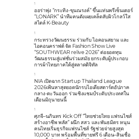
1
ออร่าพุ่ง “กระทิง-ขุนณรงค์” ขึ้นแท่นพรีเซ็นเตอร์
“LONARK” นำทีมคนดังเผยเคล็ดลับผิวโกลว์ใส
สไตล์ K-Beauty
1
กระทรวงวัฒนธรรม ร่วมกับ ไอคอนสยาม และ
ไอคอนคราฟต์ จัด Fashion Show Live
“SOUTHWEAR relive 2026” ต่อยอดทุน
วัฒนธรรมสู่แฟชั่นร่วมสมัย ยกระดับผู้ประกอบ
การผ้าไทยภาคใต้สู่ตลาดดิจิทัล
1
NIA เปิดฉาก Startup Thailand League
2026เฟ้นหาสุดยอดนักรบไอเดียสตาร์ตอัปภาค
กลาง-ตะวันออก ร่วมชิงแชมป์ระดับประเทศใน
เดือนมิถุนายนนี้
1
ศุภจี–นภินทร Kick Off “ไทยช่วยไทย แฟรนไชส์
สร้างอาชีพ พลัส” ผนึก สสว. และพันธมิตร หนุน
คนไทยเริ่มธุรกิจแฟรนไชส์ รัฐช่วยจ่ายสูงสุด
10,000 บาท พร้อมพื้นที่ขายฟรี 6 เดือน–สินเชื่อ