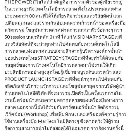
THE POWER มีไฮไลต์สำคัญคือ การรวมตัวของผู้เชี่ยวชาญ
ในแวดวงธุรกิจ เทคโนโลยีการตลาด ทั้งในประเทศและต่าง
ประเทศกว่า 80 คน ที่ได้ให้เกียรติมาร่วมแสดงวิสัยทัศน์ แลก
เปลี่ยนมุมมอง และร่วมกันอัปเดตความก้าวหน้าของเครื่องมือ
นวัตกรรม โซลูชันการตลาด ผ่านการเสวนาหัวข้อต่างๆ กว่า
50 session บนเวทีหลัก 3 เวที ได้แก่ VISIONARY STAGE เวที
แห่งวิสัยทัศน์ที่จะนำทุกท่านไปค้นพบกับเทรนด์เทคโนโลยี
การตลาดแห่งอนาคตแบบเจาะลึกจากผู้บริหารองค์กรชั้นนำ
ของประเทศไทย STRATEGY STAGE เวทีที่จะทำให้ค้นพบกับ
กลยุทธ์ของการนำเทคโนโลยีการตลาดมาใช้งานให้เกิด
ประสิทธิภาพอย่างสูงสุดโดยผู้เชี่ยวชาญระดับแถวหน้า และ
PRODUCT LAUNCH STAGE เวทีที่จะนำทุกคนไปค้นพบกับ
ผลิตภัณฑ์ บริการ นวัตกรรมและโซลูชันล่าสุด จากบริษัทผู้นำ
ด้านเทคโนโลยีดิจิทัล ที่จะมาร่วมเปิดตัวเป็นครั้งแรกภายใน
งานนี้ พร้อมนำเสนอความหลากหลายของเครื่องมือทางการ
ตลาด นอกจากนี้ ยังได้ร่วมกับพาร์ตเนอร์ชั้นนำ จัดกิจกรรม
เวิร์คช้อป (Workshop) เพื่อเพิ่มทักษะและเสริมองค์ความรู้การ
ใช้งานเครื่องมือ MarTech ในมิติต่างๆ ซึ่งคาดหวังให้ผู้ร่วม
กิจกรรมสามารถนำไปต่อยอดได้ในอนาคต การจัดงานครั้งนี้