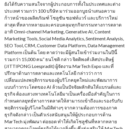
ยังได้รับความสนใจจากผู้ประกอบการทั้งในประเทศและต่าง
ประเทศ รวมกว่า 100 บริษัท มาร่วมออกบูธนำเสนอความ
ก้าวหน้าของผลิตภัณฑ์ โซลูชัน ซอฟท์แวร์ และบริการใหม่
ล่าสุด ที่หลากหลายและครอบคลุมทุกกิจกรรมทางการตลาด
อาทิ Omni-channel Marketing, Generative AI, Content
Marketing Tools, Social Media Analytics, Sentiment Analysis,
SEO Tool, CRM, Customer Data Platform, Data Management
Platform เป็นต้น โดย คาดว่าจะมีผู้สนใจเข้าร่วมงานในปีนี้
รวมกว่า 15,000 คน” ธนโชติ กล่าว จิตติพงศ์ เลิศประดิษฐ์
(JITTIPONG Loespradit) ผู้จัดงาน MarTech Expo และที่
ปรึกษาด้านการตลาดและเทคโนโลยี กล่าวว่า การ
เปลี่ยนแปลงพฤติกรรมของผู้บริโภคยุคใหม่และพัฒนาการ
แบบก้าวกระโดดของ AI ล้วนเป็นปัจจัยผลักดันให้แบรนด์และ
ธุรกิจ ต้องแสวงหาเทคโนโลยีมาเป็นเครื่องมือสำคัญในการ
กำหนดกลยุทธ์ทางการตลาดให้สามารถเข้าถึงและรองรับกับ
พฤติกรรมผู้บริโภคในมิติต่างๆ จากความต้องการของภาค
ธุรกิจดังกล่าว เป็นตัวเร่งสนับสนุนให้ผู้ประกอบการด้าน
MarTech มุ่งพัฒนา ต่อยอด ทำให้เกิดโซลูชันที่หลากหลาย
สามารถตอบโจทย์ธุรกิจได้มากยิ่งขึ้น ซึ่งส่งเสริมให้ MarTech