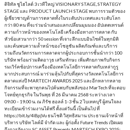
ดิจิทัล ชูไฮไลต์ 3 เวทีใหญ่ VISIONARY STAGE, STRATEGY
STAGE และ PRODUCT LAUNCH STAGE พบการรวมตัวของ
ผู้เชี่ยวชาญด้านการตลาดทั้งในระดับประเทศและระดับโลก
กว่า 80 คน ที่จะร่วมนำเสนอแลกเปลี่ยนมุมมอง อัปเดตเทรนด์
ความก้าวหน้าของเทคโนโลยี เครื่องมือทางการตลาด กับ
หัวข้อเสวนากว่า 50 session ที่เจาะลึกแบบอินไซต์ในทุกมิติ
และค้นพบความล้ำหน้าของโซลูชัน ผลิตภัณฑ์และบริการ
รวมถึงนวัตกรรมการตลาดจากผู้ประกอบการชั้นนำกว่า 100
บริษัท พร้อมร่วมติดอาวุธ เสริมทักษะ เพิ่มศักยภาพกับกิจกร
รมเวิร์คช้อปการเครื่องมือเทคโนโลยีการตลาดกับเหล่ากูรู
มากประสบการณ์ มาร่วมลุ้นไปกับที่สุดรางวัลเทคโนโลยีการ
ตลาดแห่งปี MARTECH AWARDS 2025 และอีกหลากหลาย
กิจกรรมที่จะพาทุกคนไปค้นพบกับพลังของ MarTech ที่จะตอบ
โจทย์ทุกธุรกิจ ในวันพุธ ที่ 26 มีนาคม 2568 ระหว่างเวลา
09.00 – 19.00 น. ณ ภิรัช ฮอลล์ 1-3 ชั้น 2 ไบเทคบุรี ผู้สนใจลง
ทะเบียนเข้าร่วมงานได้ฟรี ตั้งแต่วันนี้ เป็นต้นไป ที่
https://bit.ly/4iBpjVu ธนโชติ วิสุทธิสมาน ประธานเจ้าหน้าที่
บริหาร บริษัท ไลค์มี จำกัด และ ผู้ก่อตั้ง Future Trends เปิดเผย
ถึงการจัดงาน SC ASSET Presents MARTECH EXPO 2025: