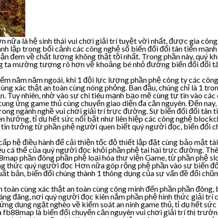
a là hệ sinh thái vui chơi giải trí tuyệt vời nhất, được gia côn
thành lập trong bối cảnh các công nghệ số biến đổi đổi tân tiến 
ận đem về chất lượng không thật tồi nhất. Trong phần này, quý kh
ng ta mường tượng rõ hơn về khoảng bé nhỏ đường biến đổi đổi tâ
 năm năm ngoái, khi 1 đội lực lượng phần phệ công ty các công n
ng xác thật an toàn cùng nóng phỏng. Ban đầu, chúng chỉ là 1 tro
n. Tuy nhiên, nhờ vào sự chi tiêu mạnh bạo mẽ cùng tự tin vào cá
 cung ứng game thủ cùng chuyển giao diện đa căn nguyên. Đến nay
ong ngành nghề vui chơi giải trí trực đường. Sự biến đổi đổi tân 
ên hướng, tỉ dụ hết sức nổi bật như liên hiệp các công nghệ bloc
n tưởng từ phần phệ người quen biết quý người đọc, biến đổi chú
p hệ điều hành để cải thiện tốc độ thiết lập đặt cùng bảo mật tài
iệu cá thể của quý người đọc khỏi phần phệ tai hại trực đường. 
ap phần đông phần phệ loại hóa thư viện Game, từ phần phệ slot
 thức quý người đọc Hơn nữa góp rộng phệ phần vào sự biến đổi đ
t bản, biến đổi chúng thành 1 thông dụng của sự vấn đề đổi chũm t
an toàn cùng xác thật an toàn cùng công minh đến phần phần đông, b
ng đãng, nơi quý người đọc kiên nắm phần phệ hình thức giải trí 
c ứng dụng ngặt nghèo về kiểm soát an ninh game thủ, tỉ dụ hết s
 fb88map là biến đổi chuyển căn nguyên vui chơi giải trí thị trườ