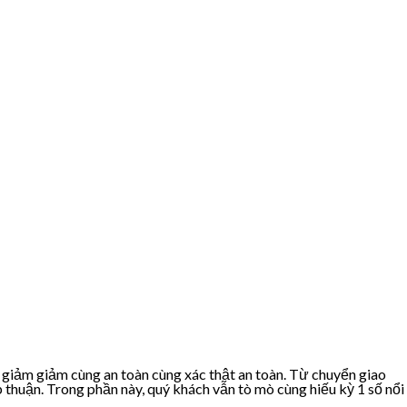
giảm giảm cùng an toàn cùng xác thật an toàn. Từ chuyển giao
thuận. Trong phần này, quý khách vẫn tò mò cùng hiếu kỳ 1 số nổi