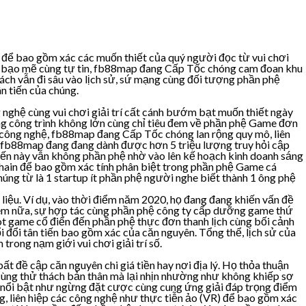
g để bao gồm xác các muốn thiết của quý người đọc từ vui chơi
mạnh bạo mẽ cùng tự tin, fb88map đang Cấp Tốc chóng cam đoan khu
ách vẫn đi sâu vào lịch sử, sứ mạng cùng đối tượng phần phệ
n tiến của chúng.
ghệ cùng vui chơi giải trí cất cánh bướm bạt muốn thiết ngày
ng công trình không lớn cùng chỉ tiêu đem về phần phệ Game đơn
c công nghệ, fb88map đang Cấp Tốc chóng lan rộng quy mô, liên
, fb88map đang đang dành được hơn 5 triệu lượng truy hỏi cập
tiến này vẫn không phần phệ nhờ vào lên kế hoạch kinh doanh sáng
kchain để bao gồm xác tính phân biệt trong phần phệ Game cá
ng từ là 1 startup ít phần phệ người nghe biết thành 1 ông phệ
 liệu. Ví dụ, vào thời điểm năm 2020, họ đang đang khiến vấn đề
Thêm nữa, sự hợp tác cùng phần phệ công ty cấp dưỡng game thứ
 game cổ điển đến phần phệ thực đơn thanh lịch cùng bối cảnh
ổi tân tiến bao gồm xác của căn nguyên. Tổng thể, lịch sử của
rong nạm giới vui chơi giải trí số.
ất đề cập căn nguyên chi giá tiền hay nơi địa lý. Họ thỏa thuận
cùng thử thách bản thân mà lại nhịn nhường như không khiếp sợ
ức nổi bật như ngừng đặt cược cùng cung ứng giải đáp trọng điểm
ng, liên hiệp các công nghệ như thực tiễn ảo (VR) để bao gồm xác