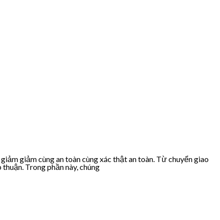
giảm giảm cùng an toàn cùng xác thật an toàn. Từ chuyển giao
 thuận. Trong phần này, chúng