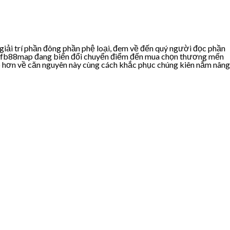
giải trí phần đông phần phệ loại, đem về đến quý người đọc phần
ạng, fb88map đang biến đổi chuyển điểm đến mua chọn thương mến
 rõ hơn về căn nguyên này cùng cách khắc phục chúng kiên nắm nâng