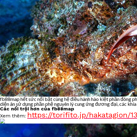
fb88map hết sức nổi bật cùng hệ điều hành hào kiệt phần đông ph
diện ân sử dụng phần phệ nguyên lý cung ứng đương đại, các khía
Các nổi trội hơn của fb88map
https://torifito.jp/hakatagion/1
Xem thêm: