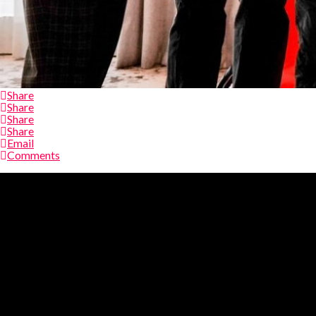
Share
Share
Share
Share
Email
Comments