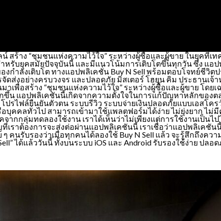
น์ สร้าง “ชุมชนแห่งความไว้ใจ” ระหว่างผู้ซื้อและผู้ขาย ในยุคที
ับยุคสมัยปัจจุบันนี้ และมีแนวโน้มการเติบโตขึ้นทุกวัน ซึ่ง แอปพ
ยของกำลังเติบโต ทางแอปพลิเคชั่น Buy N Sell พร้อมตอบโจทย์ชีวิ
ดส่งอย่างครบวงจร และปลอดภัย มิสเตอร์ โฮยุน คิม ประธานเจ้าหน้าท
นาขึ้นมาเพื่อสร้าง “ชุมชนแห่งความไว้ใจ” ระหว่างผู้ซื้อและผู้ขาย
กขึ้น แอปพลิเคชันนี้เกิดจากความตั้งใจในการแก้ปัญหาหลักของตล
่ระบบ โปรไฟล์ยืนยันตัวตน ระบบรีวิว ระบบจ่ายเงินปลอดภัยแบบเอสโ
็กหรือบุคคลทั่วไป สามารถเข้ามาใช้แพลตฟอร์มได้ง่าย ไม่ยุ่งยาก ไม่
ลุ่มทดลองใช้งาน เราได้เห็นว่าไม่เพียงแต่การใช้งานเป็นไปได้อย
ญที่เราต้องการจะส่งต่อผ่านแอปพลิเคชันนี้ เราเชื่อว่าแอปพลิเคชัน
นรับรองว่าเมื่อทุกคนได้ลองใช้ Buy N Sell แล้ว จะรู้สึกถึงความ 
 ได้แล้ววันนี้ ทั้งบนระบบ iOS และ Android รับรองใช้ง่าย ปลอด