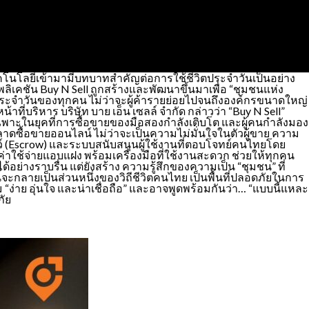
่เทคโนโลยีเข้ามามีบทบาทสำคัญต่อการใช้ชีวิตประจำวันเป็นอย่าง
ลิเคชัน Buy N Sell ถูกสร้างและพัฒนาขึ้นมาเพื่อ “ชุมชนแห่ง
ตประจำวันของทุกคน ไม่ว่าจะผู้ค้ารายย่อยไปจนถึงองค์กรขนาดใหญ่
ี่บริหาร บริษัท บาย เอ็น เซลล์ จำกัด กล่าวว่า “Buy N Sell”
 โดยเฉพาะในยุคที่การซื้อขายของมือสองกำลังเติบโต และผู้คนกำลังมอง
าดซื้อขายออนไลน์ ไม่ว่าจะเป็นความไม่มั่นใจในตัวผู้ขาย ความ
ครว์ (Escrow) และระบบสนับสนุนผู้ใช้งานที่ตอบโจทย์คนไทยโดย
มีค่าใช้จ่ายแอบแฝง พร้อมเครื่องมือที่ใช้งานสะดวก ช่วยให้ทุกคน
่างราบรื่น แต่ยังสร้าง ความรู้สึกของความเป็น “ชุมชน” ที่
นี้จะกลายเป็นส่วนหนึ่งของวิถีชีวิตคนไทย เป็นพื้นที่ปลอดภัยในการ
“ง่าย อุ่นใจ และน่าเชื่อถือ” และอาจพูดพร้อมกันว่า… “แบบนี้แหละ
ภัย