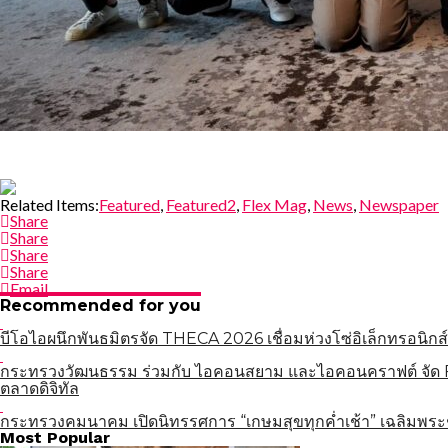
Related Items:
Featured
,
Featured2
,
Flex Mag
,
News
,
Newspaper
Share
Share
Share
Share
Email
Recommended for you
บีโอไอผนึกพันธมิตรจัด THECA 2026 เชื่อมห่วงโซ่อิเล็กทรอนิกส์
กระทรวงวัฒนธรรม ร่วมกับ ไอคอนสยาม และไอคอนคราฟต์ จัด Fa
ตลาดดิจิทัล
กระทรวงคมนาคม เปิดนิทรรศการ “เกษมสุขทุกค่ำเช้า” เฉลิมพระ
แนะแนว
Most Popular