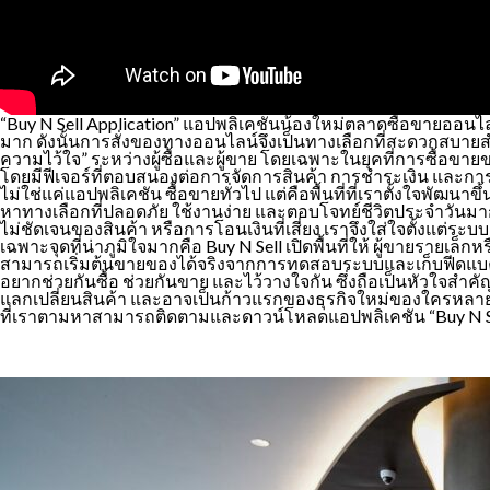
“Buy N Sell Application” แอปพลิเคชันน้องใหม่ตลาดซื้อขายออนไล
มาก ดังนั้นการสั่งของทางออนไลน์จึงเป็นทางเลือกที่สะดวกสบายสำหร
ความไว้ใจ” ระหว่างผู้ซื้อและผู้ขาย โดยเฉพาะในยุคที่การซื้อขา
โดยมีฟีเจอร์ที่ตอบสนองต่อการจัดการสินค้า การชำระเงิน และการจั
ไม่ใช่แค่แอปพลิเคชัน ซื้อขายทั่วไป แต่คือพื้นที่ที่เราตั้งใจพัฒ
หาทางเลือกที่ปลอดภัย ใช้งานง่าย และตอบโจทย์ชีวิตประจำวันมา
ไม่ชัดเจนของสินค้า หรือการโอนเงินที่เสี่ยง เราจึงใส่ใจตั้งแต
เฉพาะจุดที่น่าภูมิใจมากคือ Buy N Sell เปิดพื้นที่ให้ ผู้ขายรายเล
สามารถเริ่มต้นขายของได้จริงจากการทดสอบระบบและเก็บฟีดแบคจากก
อยากช่วยกันซื้อ ช่วยกันขาย และไว้วางใจกัน ซึ่งถือเป็นหัวใจสำคั
แลกเปลี่ยนสินค้า และอาจเป็นก้าวแรกของธุรกิจใหม่ของใครหลาย ๆ ค
ที่เราตามหาสามารถติดตามและดาวน์โหลดแอปพลิเคชัน “Buy N Sell”